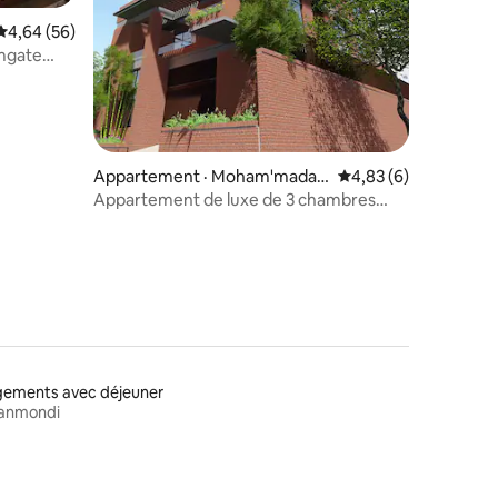
res
Note moyenne de 4,64 sur 5, 56 commentaires
4,64 (56)
mgate
Appartement · Moham'madap
Note moyenne de 4,8
4,83 (6)
ura Thana
Appartement de luxe de 3 chambres
avec stationnement gratuit.
gements avec déjeuner
anmondi