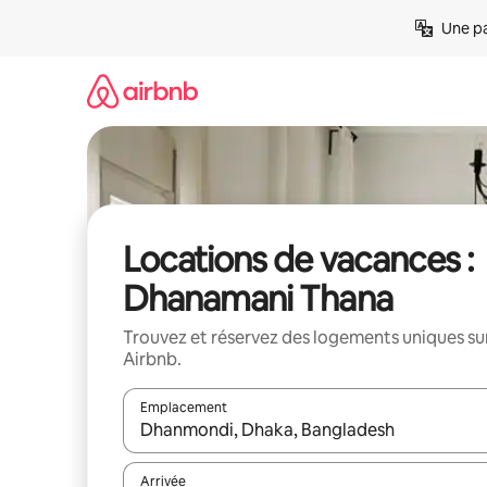
Aller
Une pa
directement
au
contenu
Locations de vacances :
Dhanamani Thana
Trouvez et réservez des logements uniques su
Airbnb.
Emplacement
Quand les résultats sont affichés, parcourez-les en 
Arrivée