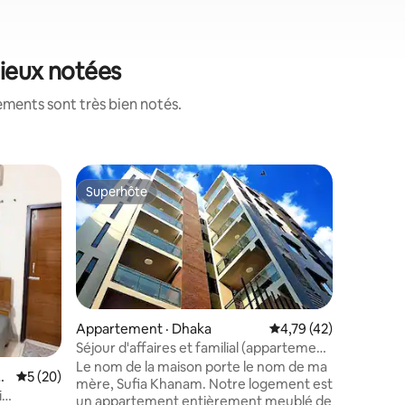
mieux notées
ements sont très bien notés.
Appartem
Superhôte
Superhô
Superhôte
Superhô
EconStay
Jigatola
Faites si
central. 
l'ouest 
Banglade
poste de 
Banglades
Dhanmond
Appartement · Dhaka
Note moyenne de 4,7
4,79 (42)
à 12 minu
Séjour d'affaires et familial (appartement
res
place Si
D-2)
Le nom de la maison porte le nom de ma
ur
Note moyenne de 5 sur 5, 20 commentaires
5 (20)
proximité
mère, Sufia Khanam. Notre logement est
shopping.
i
un appartement entièrement​ meublé de