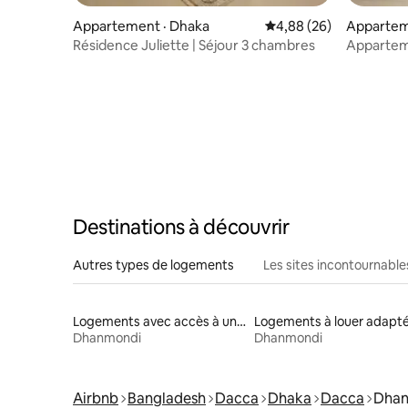
Appartement · Dhaka
Note moyenne de 4,88
4,88 (26)
Appartem
pura Tha
Résidence Juliette | Séjour 3 chambres
Apparteme
Mohamm
Destinations à découvrir
Autres types de logements
Les sites incontournable
Logements avec accès à un lac
Dhanmondi
Dhanmondi
Airbnb
Bangladesh
Dacca
Dhaka
Dacca
Dha