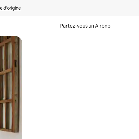
e d'origine
Partez-vous un Airbnb
et en les faisant glisser.