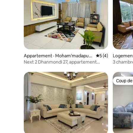
Appartement · Moham'madapura
Note moyenne de 
5 (4)
Logement
Thana
Next 2 Dhanmondi 27, appartement
3 chambr
moderne et confortable avec
stationnement.
Coup de
Coup de