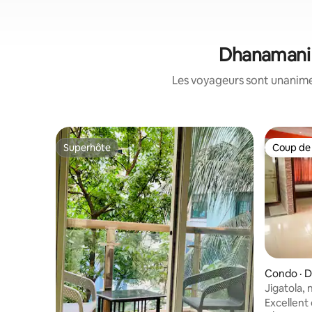
Dhanamani T
Les voyageurs sont unanimes
Superhôte
Coup de
Superhôte
Coup de
Condo · 
Jigatola,
3 chambr
Excellent