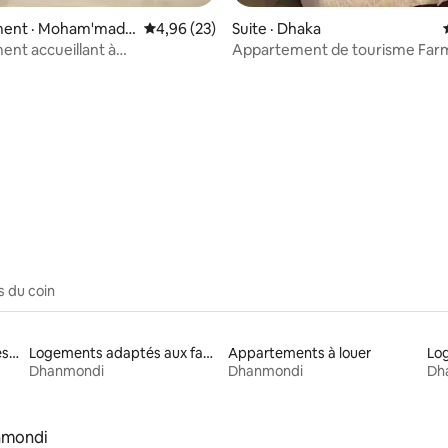
 sur 5, 26 commentaires
ent · Moham'mada
Note moyenne de 4,96 sur 5, 23 commentai
4,96 (23)
Suite · Dhaka
na
nt accueillant à
Appartement de tourisme Far
adpur
Monipuripara
s du coin
Logements à louer adaptés aux animaux
Logements adaptés aux familles à louer
Appartements à louer
Lo
Dhanmondi
Dhanmondi
Dh
nmondi