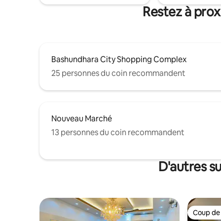
Hospitals, Bashundhara City Mall et de la
Restez à prox
station de métro. Réservez
maintenant ! !
Bashundhara City Shopping Complex
25 personnes du coin recommandent
Nouveau Marché
13 personnes du coin recommandent
D'autres s
Coup de
Coup de