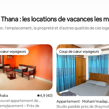
hana : les locations de vacances les 
 : l'emplacement, la propreté et d'autres qualités de ces log
 cœur voyageurs
Coup de cœur voyageurs
 cœur voyageurs
Coup de cœur voyageurs
Dhaka
Note moyenne de 4,9 sur 5, 40 commentai
4,9 (40)
 nouvel appartement de
Appartement · Moham'madap
es près de Dhanmondi |
 emplacement – Près de
a Thana
Studio paisible près de Shaymol