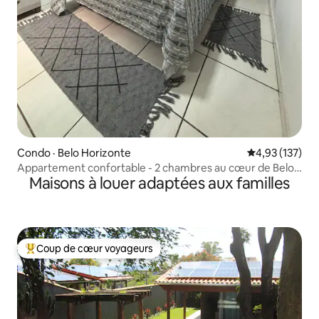
Condo · Belo Horizonte
Note moyenne 
4,93 (137)
Appartement confortable - 2 chambres au cœur de Belo
Maisons à louer adaptées aux familles
Horizonte
Coup de cœur voyageurs
Coup de cœur voyageurs parmi les plus aimés