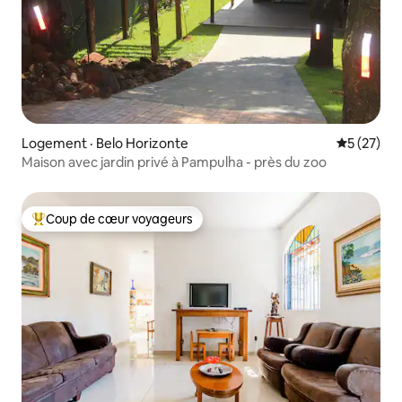
Logement · Belo Horizonte
Note moye
5 (27)
Maison avec jardin privé à Pampulha - près du zoo
Coup de cœur voyageurs
Coup de cœur voyageurs parmi les plus aimés