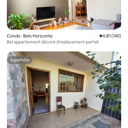
Condo · Belo Horizonte
Note moyenne 
4,81 (140)
Bel appartement décoré•Emplacement parfait
Superhôte
Superhôte