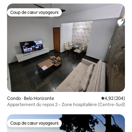
Coup de cœur voyageurs
Coup de cœur voyageurs
Condo · Belo Horizonte
Note moyenne 
4,92 (204)
Appartement du repos 2 – Zone hospitalière (Centre-Sud)
Coup de cœur voyageurs
Coup de cœur voyageurs