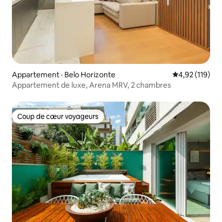
Appartement · Belo Horizonte
Note moyenne 
4,92 (119)
Appartement de luxe, Arena MRV, 2 chambres
Coup de cœur voyageurs
Coup de cœur voyageurs