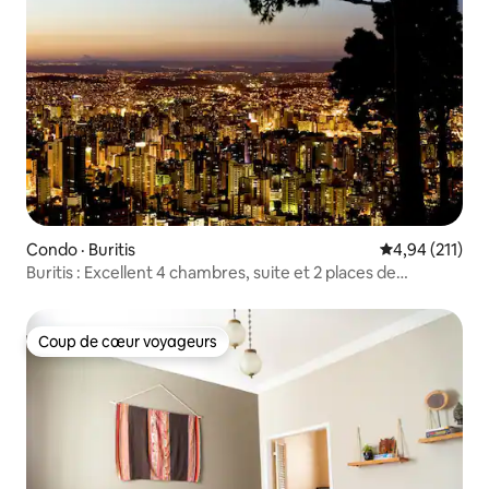
Condo · Buritis
Note moyenne 
4,94 (211)
Buritis : Excellent 4 chambres, suite et 2 places de
stationnement
Coup de cœur voyageurs
Coup de cœur voyageurs