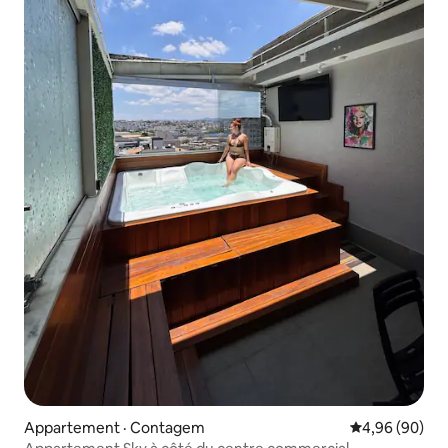
Appartement · Contagem
Note moyenne
4,96 (90)