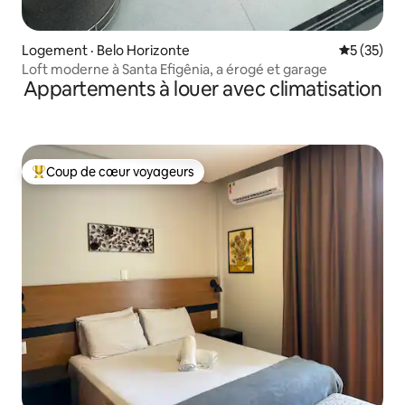
Logement · Belo Horizonte
Note moye
5 (35)
Loft moderne à Santa Efigênia, a érogé et garage
Appartements à louer avec climatisation
Coup de cœur voyageurs
Coup de cœur voyageurs parmi les plus aimés