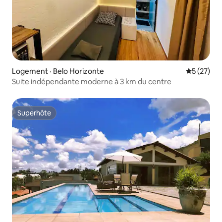
Logement · Belo Horizonte
Note moye
5 (27)
Suite indépendante moderne à 3 km du centre
Superhôte
Superhôte