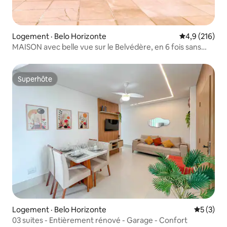
Logement · Belo Horizonte
Note moyenne
4,9 (216)
MAISON avec belle vue sur le Belvédère, en 6 fois sans
intérêts !
Superhôte
Superhôte
Logement · Belo Horizonte
Note moy
5 (3)
03 suites - Entièrement rénové - Garage - Confort