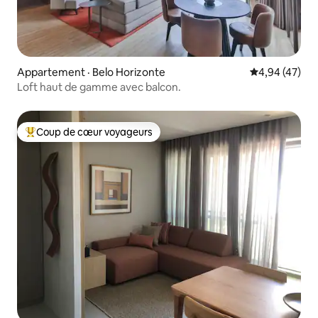
Appartement · Belo Horizonte
Note moyenne
4,94 (47)
Loft haut de gamme avec balcon.
Coup de cœur voyageurs
Coup de cœur voyageurs parmi les plus aimés