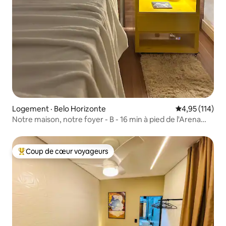
Logement · Belo Horizonte
Note moyenne 
4,95 (114)
Notre maison, notre foyer - B - 16 min à pied de l'Arena
MRV
Coup de cœur voyageurs
Coup de cœur voyageurs parmi les plus aimés