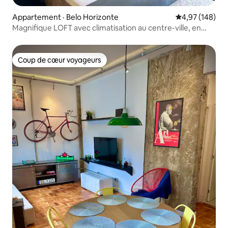
Appartement · Belo Horizonte
Note moyenne 
4,97 (148)
Magnifique LOFT avec climatisation au centre-ville, en
6 fois sans intérêts !
Coup de cœur voyageurs
Coup de cœur voyageurs