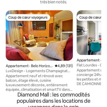
très bien notés.
Coup de cœur voyageurs
Coup de cœur vo
Coup de cœur voyageurs
Coup de cœur vo
Appartement · Bel
te
Flat Lourdes - Co
Appartement · Belo Horizon
Note moyenne de 4,89 sur 5, 1
4,89 (131)
Appartement dans
te
LuxDesign - Logements Champagnat
concierge 24h/24,
Savassi
Appartement neuf et rénové avec
les petites et moy
balcon, étage élevé, cuisine
DE CAMIONNETTES
luxueusement décorée, entièrement
pour le travail, Wi-Fi
équipée, climatisation et smartTV dans
au coeur du quart
Diamond Mall : les commodités
tous les environnements, lave-linge,
l'environnement e
meilleur emplacement, deux pâtés de
populaires dans les locations de
sécuritaire. Équi
maisons de la place Savassi, la région la
pour ceux qui sont