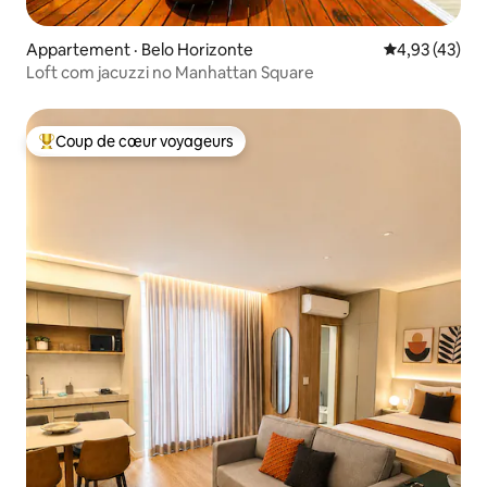
Appartement · Belo Horizonte
Note moyenne
4,93 (43)
Loft com jacuzzi no Manhattan Square
Coup de cœur voyageurs
Coup de cœur voyageurs parmi les plus aimés