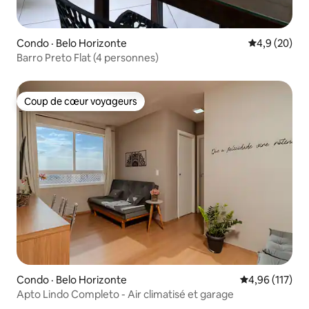
Condo · Belo Horizonte
Note moyenn
4,9 (20)
Barro Preto Flat (4 personnes)
Coup de cœur voyageurs
Coup de cœur voyageurs
Condo · Belo Horizonte
Note moyenne 
4,96 (117)
Apto Lindo Completo - Air climatisé et garage