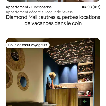
Appartement · Funcionários
Note moyenne 
4,98 (187)
Appartement décoré au coeur de Savassi
Diamond Mall : autres superbes locations
de vacances dans le coin
Coup de cœur voyageurs
Coup de cœur voyageurs