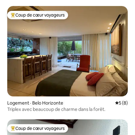
Coup de cœur voyageurs
Coup de cœur voyageurs parmi les plus aimés
Logement · Belo Horizonte
Note moy
5 (8)
Triplex avec beaucoup de charme dans la forêt.
Coup de cœur voyageurs
Coup de cœur voyageurs parmi les plus aimés