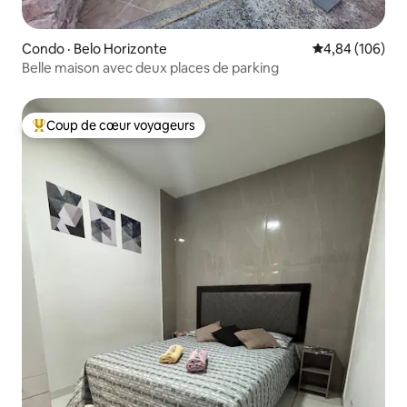
Condo · Belo Horizonte
Note moyenne 
4,84 (106)
Belle maison avec deux places de parking
Coup de cœur voyageurs
Coup de cœur voyageurs parmi les plus aimés