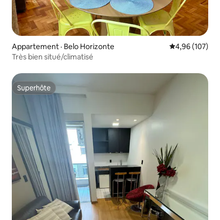
Appartement · Belo Horizonte
Note moyenne 
4,96 (107)
Très bien situé/climatisé
Superhôte
Superhôte