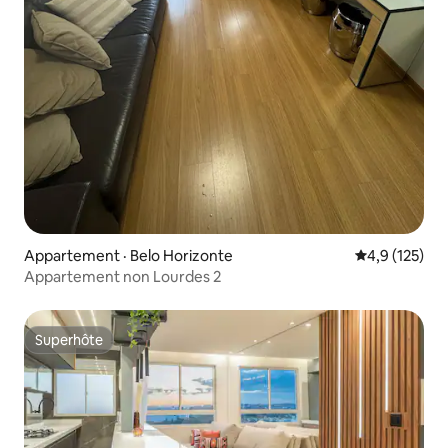
Appartement · Belo Horizonte
Note moyenne
4,9 (125)
Appartement non Lourdes 2
Superhôte
Superhôte