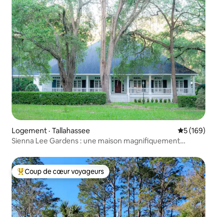
Logement · Tallahassee
Note moyen
5 (169)
Sienna Lee Gardens : une maison magnifiquement
rénovée
Coup de cœur voyageurs
Coup de cœur voyageurs parmi les plus aimés