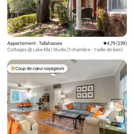
Appartement · Tallahassee
Note moyenne 
4,79 (239)
Cottages @ Lake Ella | Studio (1 chambre - 1 salle de bain)
Coup de cœur voyageurs
Coup de cœur voyageurs parmi les plus aimés