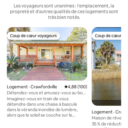
Les voyageurs sont unanimes : l'emplacement, la
propreté et d'autres qualités de ces logements sont
très bien notés.
Coup de cœur voyageurs
Coup de cœur vo
Coup de cœur voyageurs
Coup de cœur vo
Logement · Crawfordville
Note moyenne de 4,88 sur 5, 1
4,88 (100)
Détendez-vous et amusez-vous au bord
du lac Ellen
Imaginez-vous en train de vous
détendre dans une chaise à bascule
dans la véranda inondée de lumière,
Logement · Crawfo
alors que le soleil se couche sur le
Maison de rêve en
paisible lac Ellen. Un endroit pour se
quai et kayaks
35 % de réduction 
détendre et relaxer, ou pour amener