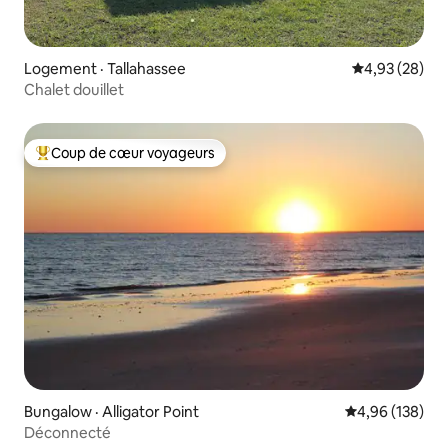
Logement · Tallahassee
Note moyenne
4,93 (28)
Chalet douillet
Coup de cœur voyageurs
Coup de cœur voyageurs parmi les plus aimés
Bungalow · Alligator Point
Note moyenne 
4,96 (138)
Déconnecté