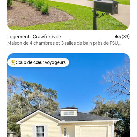
Logement · Crawfordville
Note moye
5 (33)
Maison de 4 chambres et 3 salles de bain près de FSU,
FAMU et Wakulla Springs
Coup de cœur voyageurs
Coup de cœur voyageurs parmi les plus aimés