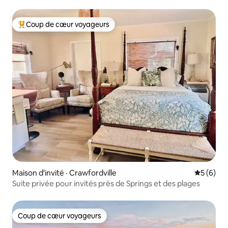
Coup de cœur voyageurs
Coup de cœur voyageurs parmi les plus aimés
Maison d'invité · Crawfordville
Note moy
5 (6)
Suite privée pour invités près de Springs et des plages
Coup de cœur voyageurs
Coup de cœur voyageurs