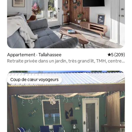
Appartement · Tallahassee
Note moyen
5 (209)
Retraite privée dans un jardin, très grand lit, TMH, centre-
ville
Coup de cœur voyageurs
Coup de cœur voyageurs