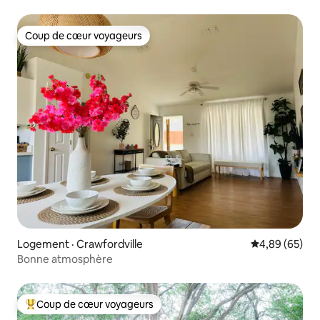
FSU
Coup de cœur voyageurs
Coup de cœur voyageurs
Logement · Crawfordville
Note moyenne
4,89 (65)
Bonne atmosphère
Coup de cœur voyageurs
Coup de cœur voyageurs parmi les plus aimés