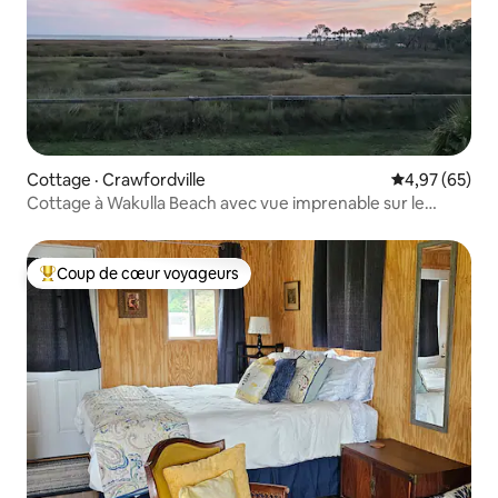
Cottage · Crawfordville
Note moyenne
4,97 (65)
Cottage à Wakulla Beach avec vue imprenable sur le
golfe !
Coup de cœur voyageurs
Coup de cœur voyageurs parmi les plus aimés