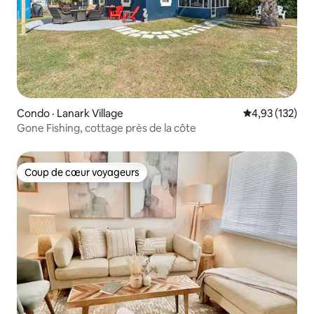
Condo · Lanark Village
Note moyenne 
4,93 (132)
Gone Fishing, cottage près de la côte
Coup de cœur voyageurs
Coup de cœur voyageurs