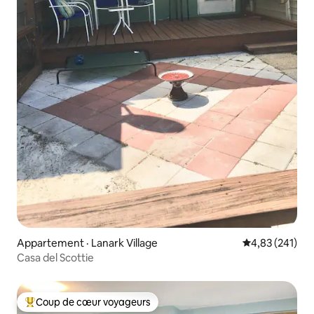
Appartement · Lanark Village
Note moyenne 
4,83 (241)
Casa del Scottie
Coup de cœur voyageurs
Coup de cœur voyageurs parmi les plus aimés