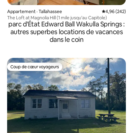
Appartement · Tallahassee
Note moyenne 
4,96 (242)
The Loft at Magnolia Hill (1 mile jusqu'au Capitole)
parc d'État Edward Ball Wakulla Springs :
autres superbes locations de vacances
dans le coin
Coup de cœur voyageurs
Coup de cœur voyageurs