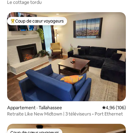
Le cottage tordu
Coup de cœur voyageurs
Coup de cœur voyageurs parmi les plus aimés
Appartement · Tallahassee
Note moyenne 
4,96 (106)
Retraite Like New Midtown | 3 téléviseurs • Port Ethernet
Coup de cœur voyageurs