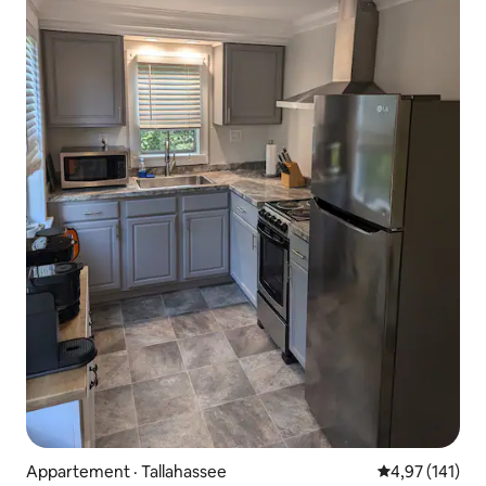
Appartement · Tallahassee
Note moyenne 
4,97 (141)