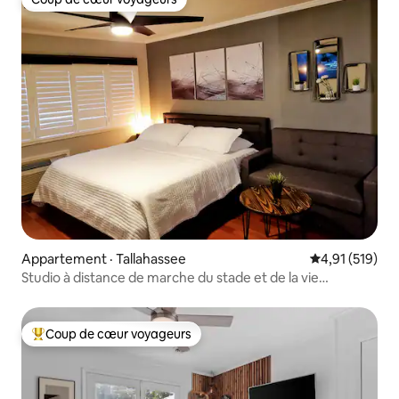
Coup de cœur voyageurs
Appartement · Tallahassee
Note moyenne 
4,91 (519)
Studio à distance de marche du stade et de la vie
nocturne !
Coup de cœur voyageurs
Coup de cœur voyageurs parmi les plus aimés