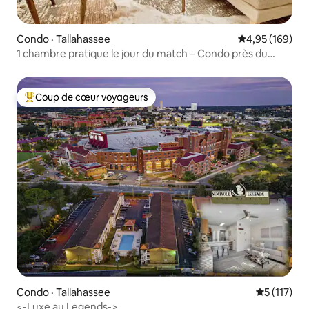
Condo · Tallahassee
Note moyenne 
4,95 (169)
1 chambre pratique le jour du match – Condo près du
stade FSU
Coup de cœur voyageurs
Coup de cœur voyageurs parmi les plus aimés
Condo · Tallahassee
Note moyen
5 (117)
<-Luxe au Legends->