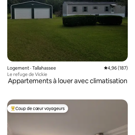
Logement · Tallahassee
Note moyenne 
4,96 (187)
Le refuge de Vickie
Appartements à louer avec climatisation
Coup de cœur voyageurs
Coup de cœur voyageurs parmi les plus aimés