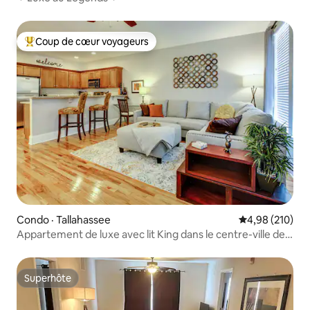
Coup de cœur voyageurs
Coup de cœur voyageurs parmi les plus aimés
Condo · Tallahassee
Note moyenne 
4,98 (210)
Appartement de luxe avec lit King dans le centre-ville de
Tallahassee
Superhôte
Superhôte