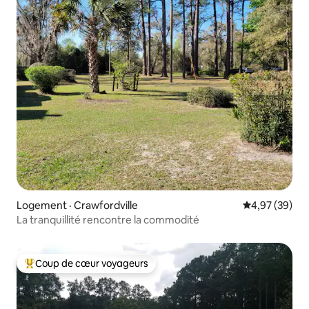
Logement · Crawfordville
Note moyenne
4,97 (39)
La tranquillité rencontre la commodité
Coup de cœur voyageurs
Coup de cœur voyageurs parmi les plus aimés