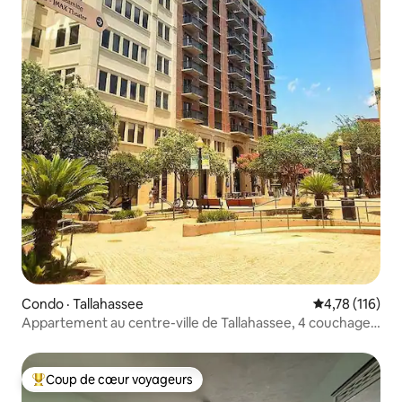
Condo · Tallahassee
Note moyenne 
4,78 (116)
Appartement au centre-ville de Tallahassee, 4 couchages,
tout à pied !
Coup de cœur voyageurs
Coup de cœur voyageurs parmi les plus aimés