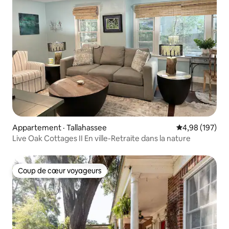
Appartement · Tallahassee
Note moyenne 
4,98 (197)
Live Oak Cottages II En ville-Retraite dans la nature
Coup de cœur voyageurs
Coup de cœur voyageurs