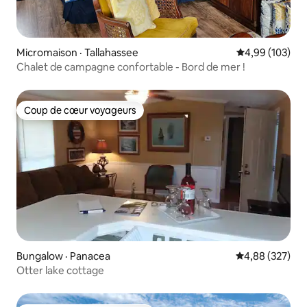
Micromaison · Tallahassee
Note moyenne 
4,99 (103)
Chalet de campagne confortable - Bord de mer !
Coup de cœur voyageurs
Coup de cœur voyageurs
Bungalow · Panacea
Note moyenne 
4,88 (327)
Otter lake cottage