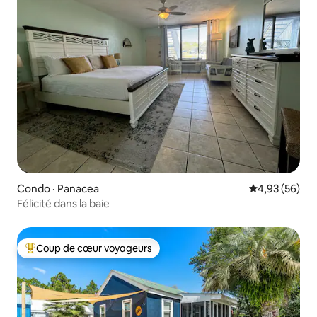
Condo · Panacea
Note moyenne
4,93 (56)
Félicité dans la baie
Coup de cœur voyageurs
Coup de cœur voyageurs parmi les plus aimés