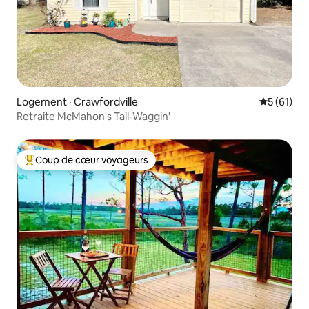
Logement · Crawfordville
Note moye
5 (61)
Retraite McMahon's Tail-Waggin'
Coup de cœur voyageurs
Coup de cœur voyageurs parmi les plus aimés