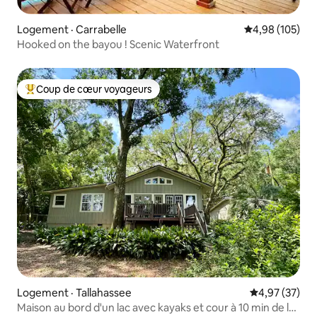
Logement · Carrabelle
Note moyenne 
4,98 (105)
Hooked on the bayou ! Scenic Waterfront
Coup de cœur voyageurs
Coup de cœur voyageurs parmi les plus aimés
Logement · Tallahassee
Note moyenne
4,97 (37)
Maison au bord d'un lac avec kayaks et cour à 10 min de la