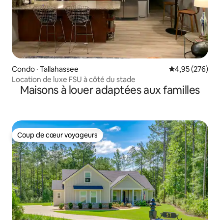
Condo · Tallahassee
Note moyenne 
4,95 (276)
Location de luxe FSU à côté du stade
Maisons à louer adaptées aux familles
Coup de cœur voyageurs
Coup de cœur voyageurs