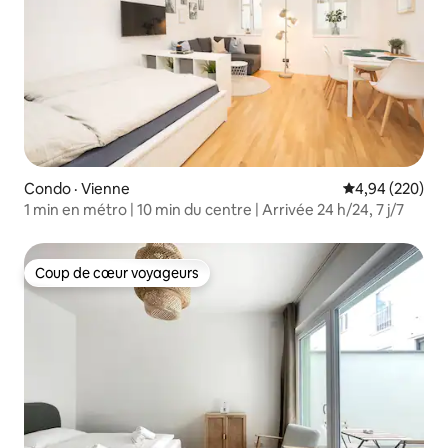
Condo · Vienne
Note moyenne 
4,94 (220)
1 min en métro | 10 min du centre | Arrivée 24 h/24, 7 j/7
Coup de cœur voyageurs
Coup de cœur voyageurs