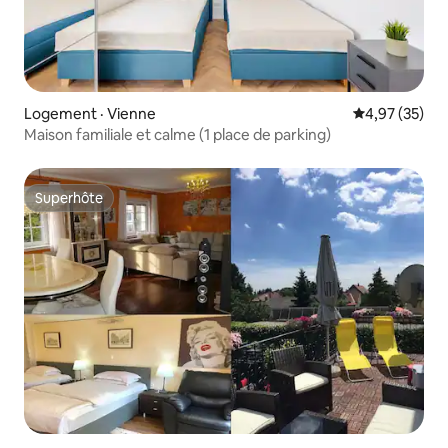
Logement · Vienne
Note moyenne
4,97 (35)
Maison familiale et calme (1 place de parking)
Superhôte
Superhôte