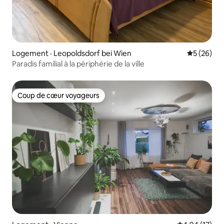
Logement · Leopoldsdorf bei Wien
Note moye
5 (26)
Paradis familial à la périphérie de la ville
Coup de cœur voyageurs
Coup de cœur voyageurs