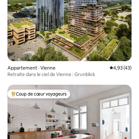
Appartement · Vienne
Note moyenne
4,93 (43)
Retraite dans le ciel de Vienne : Grunblick
Coup de cœur voyageurs
Coup de cœur voyageurs parmi les plus aimés