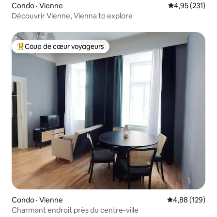
Condo · Vienne
Note moyenne 
4,95 (231)
Découvrir Vienne, Vienna to explore
Coup de cœur voyageurs
Coup de cœur voyageurs parmi les plus aimés
Condo · Vienne
Note moyenne 
4,88 (129)
Charmant endroit près du centre-ville