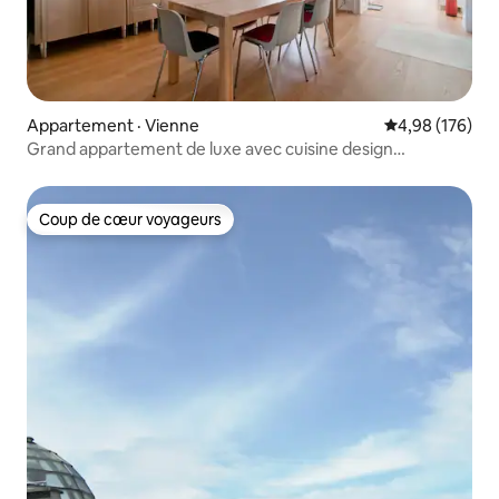
Appartement · Vienne
Note moyenne 
4,98 (176)
Grand appartement de luxe avec cuisine design
(2 CH + CLIM)
Coup de cœur voyageurs
Coup de cœur voyageurs