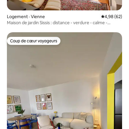
Logement · Vienne
Note moyenne
4,98 (62)
Maison de jardin Sissis : distance - verdure - calme -
carport
Coup de cœur voyageurs
Coup de cœur voyageurs