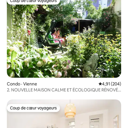
Coup de cœur voyageurs
Coup de cœur voyageurs
Condo · Vienne
Note moyenne 
4,91 (204)
2. NOUVELLE MAISON CALME ET ÉCOLOGIQUE RÉNOVÉE
À DANUBE & VIC/U1
Coup de cœur voyageurs
Coup de cœur voyageurs