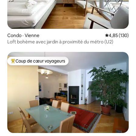
Condo · Vienne
Note moyenne 
4,85 (130)
Loft bohème avec jardin à proximité du métro (U2)
Coup de cœur voyageurs
Coup de cœur voyageurs parmi les plus aimés