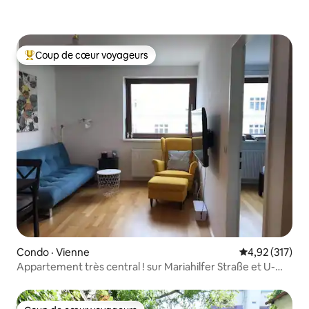
Coup de cœur voyageurs
Coup de cœur voyageurs parmi les plus aimés
Condo · Vienne
Note moyenne 
4,92 (317)
Appartement très central ! sur Mariahilfer Straße et U-
bahn