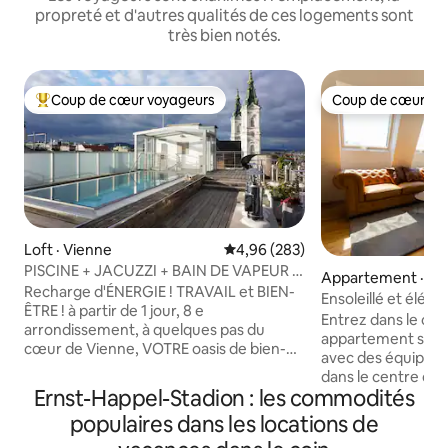
propreté et d'autres qualités de ces logements sont
très bien notés.
Coup de cœur voyageurs
Coup de cœur vo
Coup de cœur voyageurs parmi les plus aimés
Coup de cœur vo
Loft · Vienne
Note moyenne de 4,96 sur 5, 2
4,96 (283)
PISCINE + JACUZZI + BAIN DE VAPEUR +
Appartement · Vi
SAUNA ! Seulement pour votre détente
Recharge d'ÉNERGIE ! TRAVAIL et BIEN-
Ensoleillé et élég
ÊTRE ! à partir de 1 jour, 8 e
choix, lit King Size
Entrez dans le con
arrondissement, à quelques pas du
appartement sur le 
cœur de Vienne, VOTRE oasis de bien-
avec des équipem
être est l'endroit parfait, surtout
dans le centre de
MAINTENANT ! bureau à domicile+ ++.
Ernst-Happel-Stadion : les commodités
pas de la place Ra
Inondé de lumière, avec terrasse privée
Danube, l'appart
populaires dans les locations de
sur le toit comprenant une piscine
retraite urbaine, 
PRIVÉE, un espace spa avec sauna et son