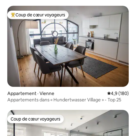
climatisation
Coup de cœur voyageurs
Coup de cœur voyageurs parmi les plus aimés
Appartement · Vienne
Note moyenne
4,9 (180)
Appartements dans « Hundertwasser Village » - Top 25
Coup de cœur voyageurs
Coup de cœur voyageurs