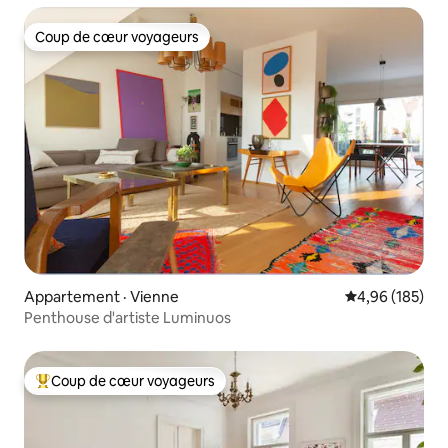
Coup de cœur voyageurs
Coup de cœur voyageurs
Appartement · Vienne
Note moyenne 
4,96 (185)
Penthouse d'artiste Luminuos
Coup de cœur voyageurs
Coup de cœur voyageurs parmi les plus aimés