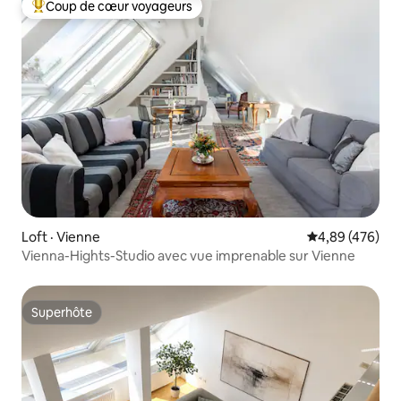
Coup de cœur voyageurs
Coup de cœur voyageurs parmi les plus aimés
Loft · Vienne
Note moyenne 
4,89 (476)
Vienna-Hights-Studio avec vue imprenable sur Vienne
Superhôte
Superhôte