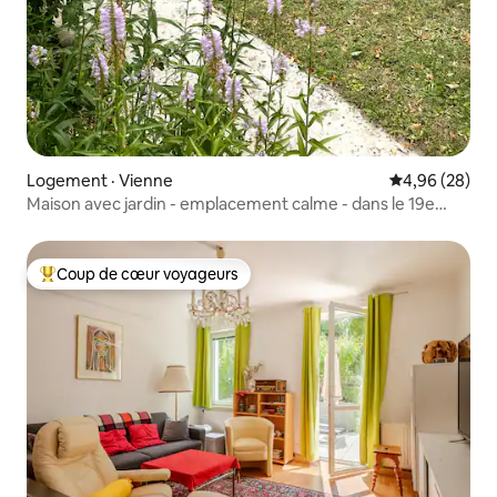
Logement · Vienne
Note moyenne
4,96 (28)
Maison avec jardin - emplacement calme - dans le 19e
arrondissement
Coup de cœur voyageurs
Coup de cœur voyageurs parmi les plus aimés