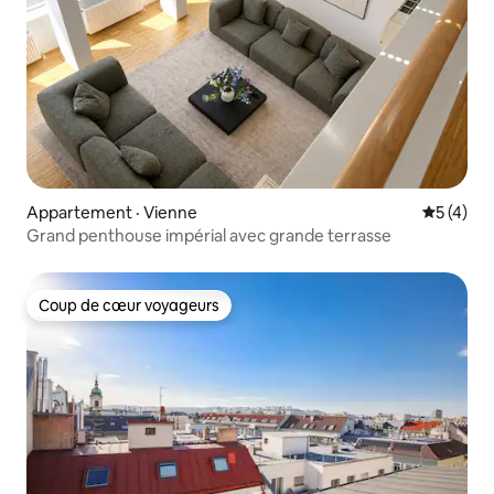
Appartement · Vienne
Note moy
5 (4)
Grand penthouse impérial avec grande terrasse
Coup de cœur voyageurs
Coup de cœur voyageurs