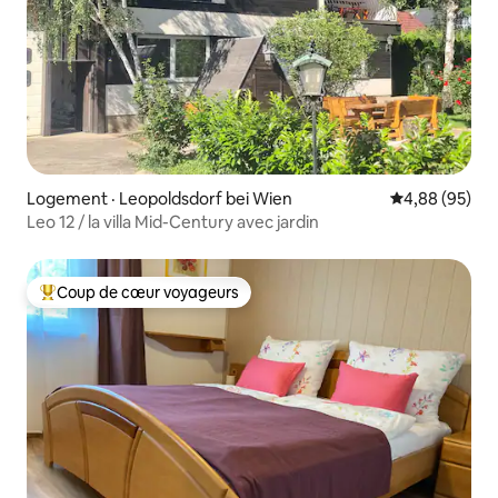
Logement · Leopoldsdorf bei Wien
Note moyenne
4,88 (95)
Leo 12 / la villa Mid-Century avec jardin
Coup de cœur voyageurs
Coup de cœur voyageurs parmi les plus aimés