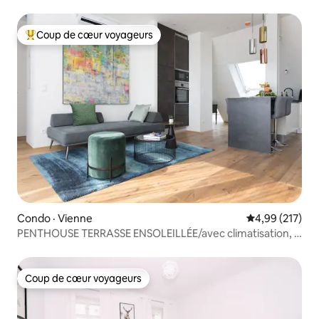
Coup de cœur voyageurs
Coup de cœur voyageurs parmi les plus aimés
Condo · Vienne
Note moyenne 
4,99 (217)
PENTHOUSE TERRASSE ENSOLEILLÉE/avec climatisation, à
proximité du MÉTRO
Coup de cœur voyageurs
Coup de cœur voyageurs