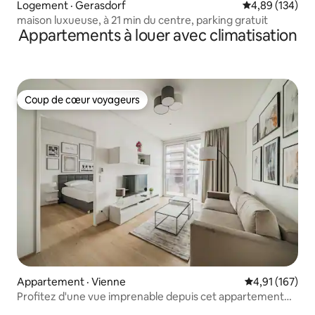
Logement · Gerasdorf
Note moyenne 
4,89 (134)
maison luxueuse, à 21 min du centre, parking gratuit
Appartements à louer avec climatisation
Coup de cœur voyageurs
Coup de cœur voyageurs
Appartement · Vienne
Note moyenne 
4,91 (167)
Profitez d'une vue imprenable depuis cet appartement
de luxe au dernier étage