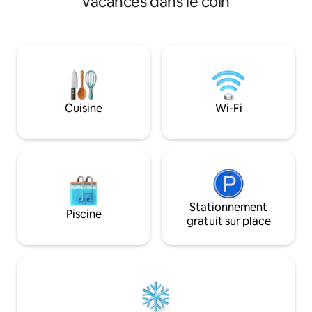
vacances dans le coin
des meilleurs rest
téléphone, un salon extravagant élégant
attractions et mon
et une cuisine moderne. La bonne chose
L'authentique Vie
pour les célibataires, les couples, les
jour ! Lit ✔ king size + canapé convertible
gens d'affaires, en pause - tout
Espace ✔ de vie o
simplement les gens qui veulent avoir
entièrement équip
des moments INSOUCIANTS ! Il suffit de
Télévision ✔ conn
prendre votre bureau avec relaaaaaaax
MAINTENANT !
Cuisine
Wi-Fi
Stationnement
Piscine
gratuit sur place