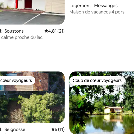
sur 5, 110 commentaires
Logement · Messanges
Maison de vacances 4 pers
 · Soustons
Note moyenne de 4,81 sur 5, 21 commentai
4,81 (21)
 calme proche du lac
 cœur voyageurs
Coup de cœur voyageurs
 cœur voyageurs
Coup de cœur voyageurs
 · Seignosse
Note moyenne de 5 sur 5, 11 commentai
5 (11)