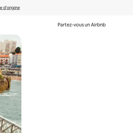
e d'origine
Partez-vous un Airbnb
et en les faisant glisser.