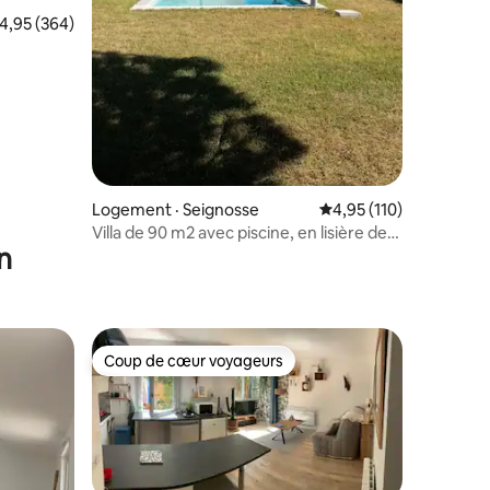
ote moyenne de 4,95 sur 5, 364 commentaires
4,95 (364)
Logement · Seignosse
Note moyenne de 4,95
4,95 (110)
Villa de 90 m2 avec piscine, en lisière de
n
forêt
Coup de cœur voyageurs
les plus aimés
Coup de cœur voyageurs