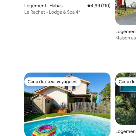
Logement · Habas
Note moyenne de 4,99 
4,99 (110)
Le Rachet - Lodge & Spa 4*
Logement
Maison au
Coup de cœur voyageurs
Coup de
Coup de cœur voyageurs
Coup de
Logement