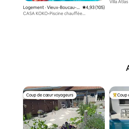
Villa Atla
Seignoss
Logement · Vieux-Boucau-le
Note moyenne de 4,93 
4,93 (105)
s-Bains
CASA KOKO•Piscine chauffée
•Boulodrome•Ping pong
Coup de cœur voyageurs
Coup 
Coup de cœur voyageurs
Coup de 