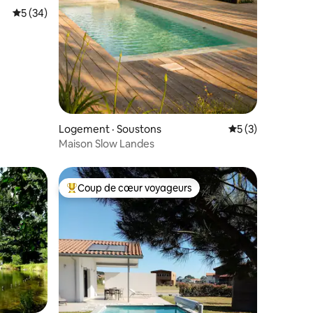
Note moyenne de 5 sur 5, 34 commentaires
5 (34)
res
Logement · Soustons
Note moyenne de 
5 (3)
Maison Slow Landes
Coup de cœur voyageurs
Coup de cœur voyageurs parmi les plus aimés
res