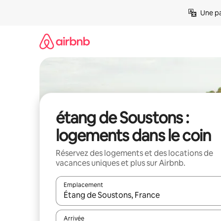
Aller
Une pa
directement
au
contenu
étang de Soustons :
logements dans le coin
Réservez des logements et des locations de
vacances uniques et plus sur Airbnb.
Emplacement
Quand les résultats sont affichés, parcourez-les en 
Arrivée