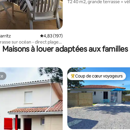
T2 40 m2, grande terrasse + vélos et
parking
arritz
Note moyenne de 4,83 sur 5, 197 commentai
4,83 (197)
rasse sur océan - direct plage
Maisons à louer adaptées aux familles
te
Coup de cœur voyageurs
te
Coup de cœur voyageurs parmi 