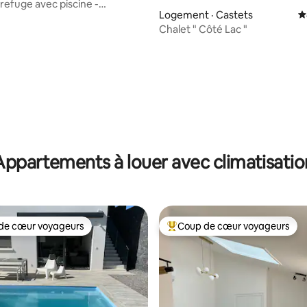
s refuge avec piscine -
Logement · Castets
N
e
sur 5, 105 commentaires
Chalet " Côté Lac "
Appartements à louer avec climatisatio
de cœur voyageurs
Coup de cœur voyageurs
cœur voyageurs parmi les plus aimés
Coup de cœur voyageurs parmi 