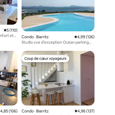
Note moyenne de 5 sur 5, 110 commentaires
5 (110)
res
nfort et
Condo · Biarritz
Note moyenne de 4,99 
4,99 (126)
Studio vue d’exception Océan parking
piscine tenni
Coup de cœur voyageurs
Coup de cœur voyageurs
ote moyenne de 4,85 sur 5, 106 commentaires
4,85 (106)
Condo · Biarritz
Note moyenne de 4,96 
4,96 (137)