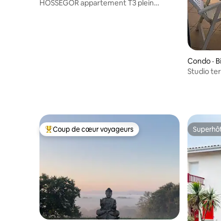
HOSSEGOR appartement T3 plein
centre, terrasse
Condo · Bi
Studio ter
Miramar
Coup de cœur voyageurs
Superhô
Coup de cœur voyageurs parmi les plus aimés
Superhô