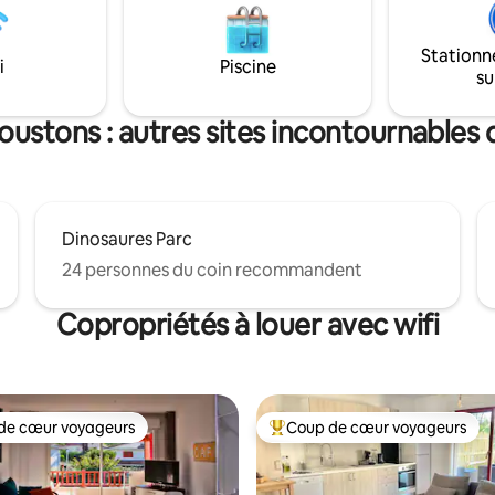
planche charcuterie fromage (
WC; elle est parfaite pour 2 à
possibles le soir (commande 48
s pourrez profiter du soleil
l’avance)
Stationn
ur privative
i
Piscine
su
oustons : autres sites incontournables d
Dinosaures Parc
24 personnes du coin recommandent
Copropriétés à louer avec wifi
de cœur voyageurs
Coup de cœur voyageurs
cœur voyageurs parmi les plus aimés
Coup de cœur voyageurs parmi 