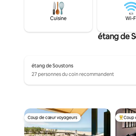
ouvertures, dirigées vers la forêt et le
douche et 
verger. Et nous avons également mis à
4pers. Vou
votre disposition un SPA privatif, pour
dans la co
Cuisine
Wi-F
une détente totale !!
étang de S
étang de Soustons
27 personnes du coin recommandent
Coup de cœur voyageurs
Coup 
Coup de cœur voyageurs
Coup de 