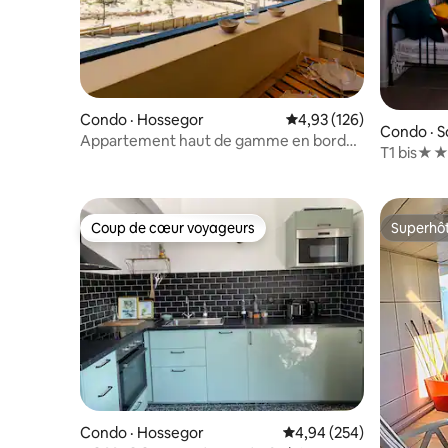
Condo · Hossegor
Note moyenne de 4,93 
4,93 (126)
Condo · 
Appartement haut de gamme en bord
T1 bis★★★
de plage
calme as
Coup de cœur voyageurs
Superhô
Coup de cœur voyageurs
Superhô
Condo · Hossegor
Note moyenne de 4,94 
4,94 (254)