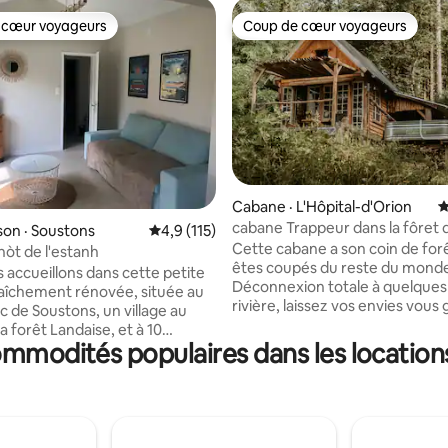
 cœur voyageurs
Coup de cœur voyageurs
 cœur voyageurs
Coup de cœur voyageurs
Cabane · L'Hôpital-d'Orion
N
cabane Trappeur dans la fôret d
sur 5, 284 commentaires
on · Soustons
Note moyenne de 4,9 sur 5, 115 commentai
4,9 (115)
de bearn
Cette cabane a son coin de for
òt de l'estanh
êtes coupés du reste du mond
 accueillons dans cette petite
Déconnexion totale à quelques 
aîchement rénovée, située au
rivière, laissez vos envies vous 
c de Soustons, un village au
durant votre séjour. La cabane 
a forêt Landaise, et à 10
composée d'une chambre à l'é
ommodités populaires dans les location
s plages. Elle est située dans
un lit, en bas une pièce qui don
er calme et verdoyant, proche
terrasse qui vous permet de plein pied
ville (2 km) et au bord des
d'accéder à votre bain nordique. 
clables (voie verte). Composée
douche est à l'extérieur, sous un
e (lit double), 1 séjour (cuisine
bambou. Panier repas (30€ p/p) ou
avec canapé conv.), 1 SDB avec