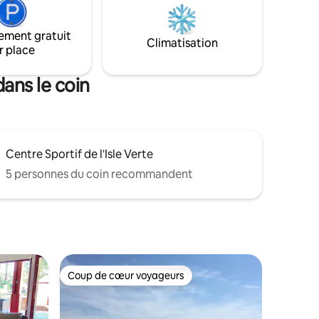
24€)
orienté Ouest ! Et seulement quelques
h à
minutes du Port des Pêcheurs de
Biarritz...
ement gratuit
Climatisation
r place
ans le coin
Centre Sportif de l'Isle Verte
5 personnes du coin recommandent
Coup de cœur voyageurs
les plus aimés
Coup de cœur voyageurs