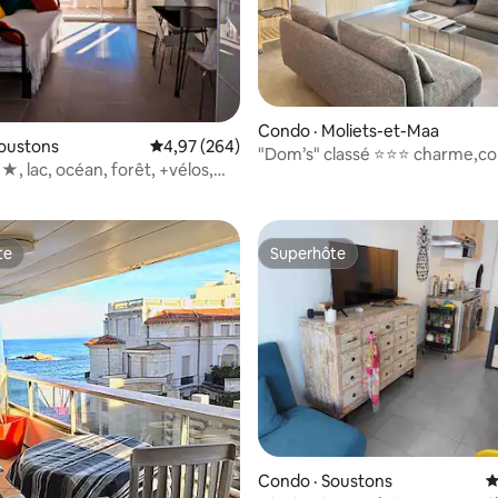
Condo · Moliets-et-Maa
sur 5, 126 commentaires
Soustons
Note moyenne de 4,97 sur 5, 264 commentai
4,97 (264)
"Dom’s" classé ⭐️⭐️⭐️ charme,co
, lac, océan, forêt, +vélos,
calme, 68 m2
suré
te
Superhôte
te
Superhôte
sur 5, 254 commentaires
Condo · Soustons
N