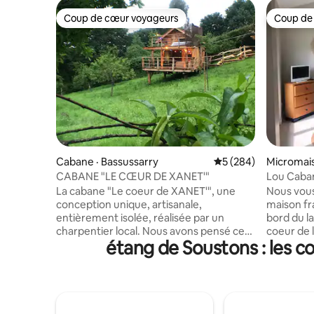
Coup de cœur voyageurs
Coup de
Coup de cœur voyageurs
Coup de
Cabane · Bassussarry
Note moyenne de 5 
5 (284)
Micromais
CABANE "LE CŒUR DE XANET'"
Lou Caban
La cabane "Le coeur de XANET'", une
Nous vous
conception unique, artisanale,
maison fr
entièrement isolée, réalisée par un
bord du la
charpentier local. Nous avons pensé ce
coeur de l
étang de Soustons : les c
bien pour vous offrir une parenthèse, un
minutes de
moment hors du temps. Le bois offre
un quarti
tout l'exotisme nécessaire. Vous
du centre 
trouverez tout le confort souhaité, dans
pistes cy
un "esprit cabane". Beaucoup de
d'1 chambr
luminosité grâce à ses nombreuses
et salon 