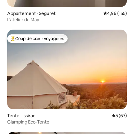
Appartement · Séguret
Note moyenne 
4,96 (155)
L'atelier de May
Coup de cœur voyageurs
Coup de cœur voyageurs parmi les plus aimés
Tente · Issirac
Note moye
5 (67)
Glamping Eco-Tente