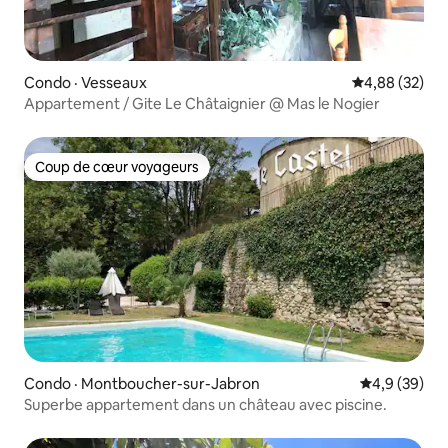
Condo · Vesseaux
Note moyenne
4,88 (32)
Appartement / Gite Le Châtaignier @ Mas le Nogier
Coup de cœur voyageurs
Coup de cœur voyageurs
Condo · Montboucher-sur-Jabron
Note moyenn
4,9 (39)
Superbe appartement dans un château avec piscine.