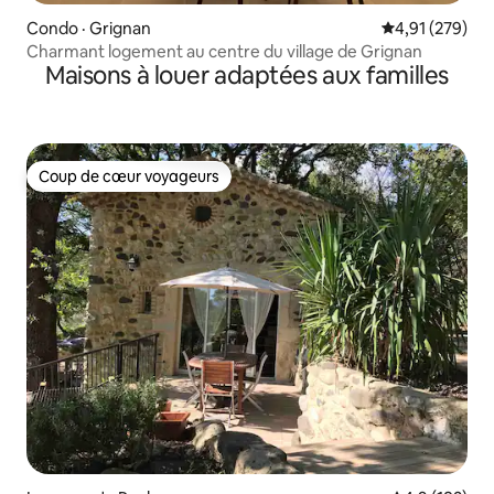
Condo · Grignan
Note moyenne 
4,91 (279)
Charmant logement au centre du village de Grignan
Maisons à louer adaptées aux familles
Coup de cœur voyageurs
Coup de cœur voyageurs