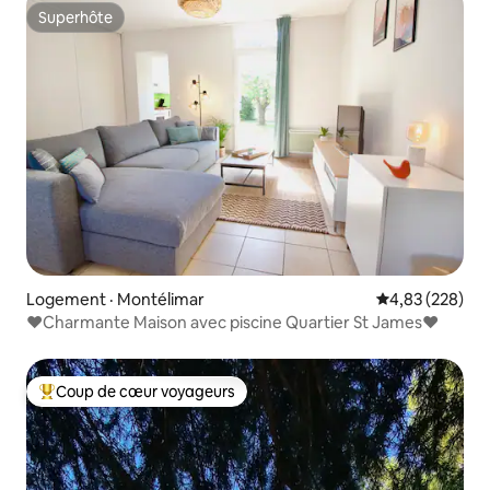
Superhôte
Superhôte
Logement · Montélimar
Note moyenne 
4,83 (228)
❤️Charmante Maison avec piscine Quartier St James❤️
Coup de cœur voyageurs
Coup de cœur voyageurs parmi les plus aimés