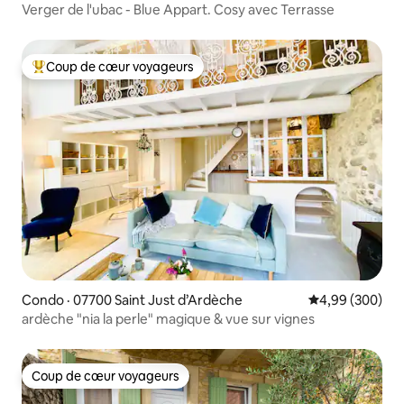
Verger de l'ubac - Blue Appart. Cosy avec Terrasse
Coup de cœur voyageurs
Coup de cœur voyageurs parmi les plus aimés
Condo · 07700 Saint Just d’Ardèche
Note moyenne 
4,99 (300)
ardèche "nia la perle" magique & vue sur vignes
Coup de cœur voyageurs
Coup de cœur voyageurs