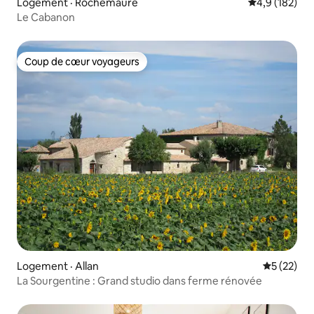
Logement · Rochemaure
Note moyenne
4,9 (182)
Le Cabanon
Coup de cœur voyageurs
Coup de cœur voyageurs
Logement · Allan
Note moye
5 (22)
La Sourgentine : Grand studio dans ferme rénovée