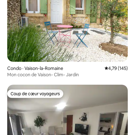
Condo · Vaison-la-Romaine
Note moyenne 
4,79 (145)
Mon cocon de Vaison- Clim- Jardin
Coup de cœur voyageurs
Coup de cœur voyageurs