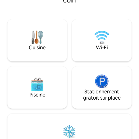
coin
détente avec téléviseur 127 cms,
ménage, pas de dr
climatisation. Suite parentale de 35 m2
serviettes non pl
avec douche italienne, double vasques,
de tout! Le but ét
wc indépendant, climatisation.
vacances à votre r
Mezzanine de 30 m2. Les deux lits font
160X200. Terrasse privative avec
barbecue weber.
Cuisine
Wi-Fi
Stationnement
Piscine
gratuit sur place