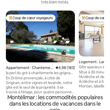
très bien notés.
Coup de cœur voyageurs
Coup de cœur 
Coup de cœur voyageurs parmi les plus aimés
Coup de cœur voy
Logement · Larna
Gîte spacieux entr
Appartement · Chantemerl
Note moyenne de 4,98 sur 5, 1
4,98 (183)
en Ardèche
Situé à 30 minute
e-lès-Grignan
la perl du gré à chantemerle les grignan
l'Ardèche et de la
(26)
En Drôme provençale, à côté de
Ardèche et à 5 min
Grignan, entre vignes et lavande, notre
Montan, labellisé "
gîte est le seul de la propriété. Il se
les gîtes "Les écri
trouve à l'étage, pour quatre personnes
accueillent pour 
Montélimar : les commodités populaires
adultes, attenant aux mas des
entre vignes et la
propriétaires. Pièce à vivre de 48 m2,
dans les locations de vacances dans le
pour vos vacances 
avec cuisine ouverte toute équipée, coin
voulez, aucune co