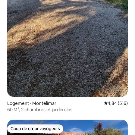
Logement · Montélimar
Note moyenne 
4,84 (516)
60 M², 2 chambres et jardin clos
Coup de cœur voyageurs
Coup de cœur voyageurs