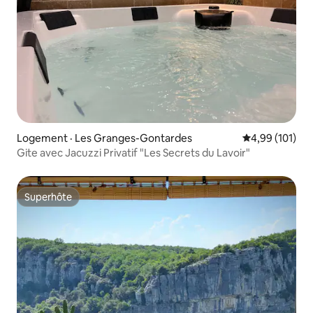
Logement · Les Granges-Gontardes
Note moyenne 
4,99 (101)
Gite avec Jacuzzi Privatif "Les Secrets du Lavoir"
Superhôte
Superhôte