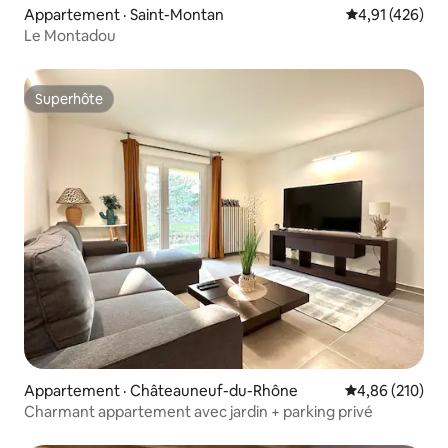
Appartement · Saint-Montan
Note moyenne 
4,91 (426)
Le Montadou
Superhôte
Superhôte
Appartement · Châteauneuf-du-Rhône
Note moyenne 
4,86 (210)
Charmant appartement avec jardin + parking privé