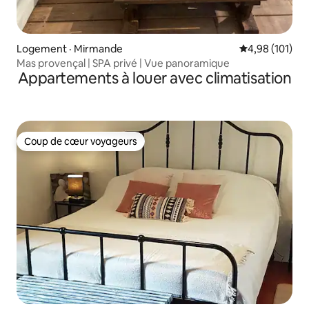
Logement · Mirmande
Note moyenne 
4,98 (101)
Mas provençal | SPA privé | Vue panoramique
Appartements à louer avec climatisation
Coup de cœur voyageurs
Coup de cœur voyageurs