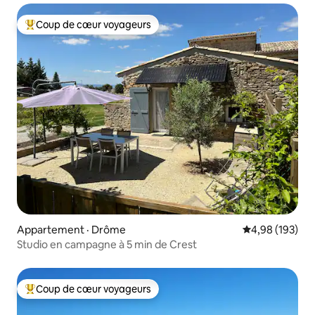
Coup de cœur voyageurs
Coup de cœur voyageurs parmi les plus aimés
Appartement · Drôme
Note moyenne 
4,98 (193)
Studio en campagne à 5 min de Crest
Coup de cœur voyageurs
Coup de cœur voyageurs parmi les plus aimés