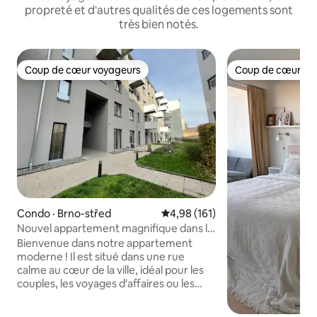
propreté et d'autres qualités de ces logements sont
très bien notés.
Coup de cœur voyageurs
Coup de cœur vo
Coup de cœur voyageurs
Coup de cœur vo
Condo · Brno-střed
Note moyenne de 4,98 sur 5, 1
4,98 (161)
Nouvel appartement magnifique dans le
centre/Stationnement fourni
Bienvenue dans notre appartement
moderne ! Il est situé dans une rue
calme au cœur de la ville, idéal pour les
couples, les voyages d'affaires ou les
familles avec enfants. L’appartement
dispose d’une chambre avec un lit