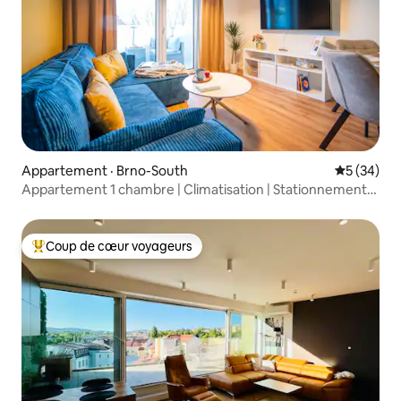
Appartement · Brno-South
Note moye
5 (34)
Appartement 1 chambre | Climatisation | Stationnement
gratuit et projecteur
Coup de cœur voyageurs
Coup de cœur voyageurs parmi les plus aimés