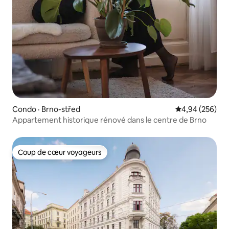
Condo · Brno-střed
Note moyenne 
4,94 (256)
Appartement historique rénové dans le centre de Brno
Coup de cœur voyageurs
Coup de cœur voyageurs