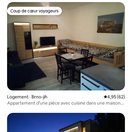
Coup de cœur voyageurs
Coup de cœur voyageurs
Logement · Brno-jih
Note moyenne
4,95 (62)
Appartement d’une pièce avec cuisine dans une maison
familiale près du centre.