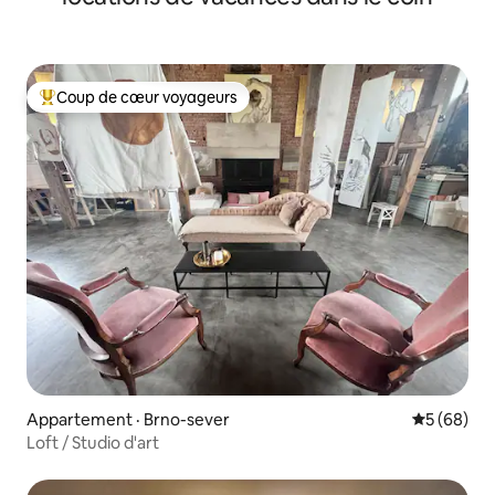
Coup de cœur voyageurs
Coup de cœur voyageurs parmi les plus aimés
Appartement · Brno-sever
Note moye
5 (68)
Loft / Studio d'art