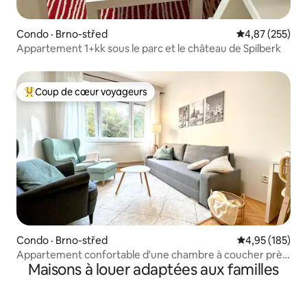
Condo · Brno-střed
Note moyenne 
4,87 (255)
Appartement 1+kk sous le parc et le château de Spilberk
Coup de cœur voyageurs
Coup de cœur voyageurs parmi les plus aimés
Condo · Brno-střed
Note moyenne 
4,95 (185)
Appartement confortable d'une chambre à coucher près
Maisons à louer adaptées aux familles
du parc|À 10 minutes du centre