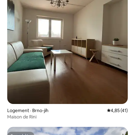
Logement · Brno-jih
Note moyenne
4,85 (41)
Maison de Rini