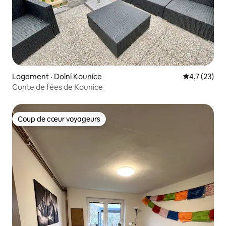
Logement · Dolní Kounice
Note moyenn
4,7 (23)
Conte de fées de Kounice
Coup de cœur voyageurs
Coup de cœur voyageurs