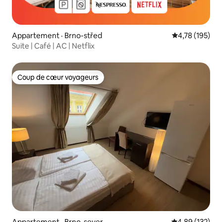
Appartement · Brno-střed
Note moyenne 
4,78 (195)
Suite | Café | AC | Netflix
Coup de cœur voyageurs
Coup de cœur voyageurs
Appartement · Brno-sever
Note moyenne 
4,89 (132)