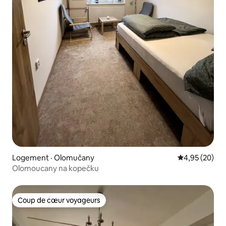
Logement · Olomučany
Note moyenne
4,95 (20)
Olomoucany na kopečku
Coup de cœur voyageurs
Coup de cœur voyageurs