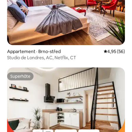
Appartement · Brno-střed
Note moyenne
4,95 (56)
Studio de Londres, AC, Netflix, CT
Superhôte
Superhôte