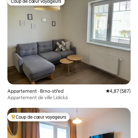
Coup de cœur voyageurs
Coup de cœur voyageurs
Appartement · Brno-střed
Note moyenne 
4,87 (587)
Appartement de ville Lidická
Coup de cœur voyageurs
Coup de cœur voyageurs parmi les plus aimés