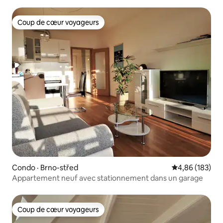
Coup de cœur voyageurs
Coup de cœur voyageurs
Condo · Brno-střed
Note moyenne 
4,86 (183)
Appartement neuf avec stationnement dans un garage
Coup de cœur voyageurs
Coup de cœur voyageurs