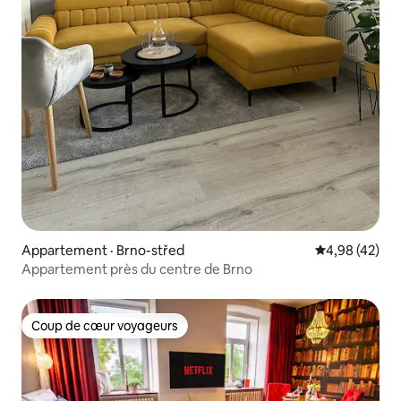
Appartement · Brno-střed
Note moyenne
4,98 (42)
Appartement près du centre de Brno
Coup de cœur voyageurs
Coup de cœur voyageurs