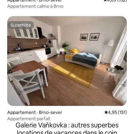
Appartement calme à Brno
Superhôte
Superhôte
Appartement · Brno-sever
Note moyenne 
4,95 (151)
Appartement parfait
Galerie Vaňkovka : autres superbes
locations de vacances dans le coin