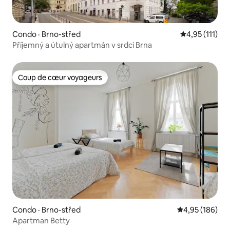
Condo · Brno-střed
Note moyenne 
4,95 (111)
Příjemný a útulný apartmán v srdci Brna
Coup de cœur voyageurs
Coup de cœur voyageurs
Condo · Brno-střed
Note moyenne 
4,95 (186)
Apartman Betty