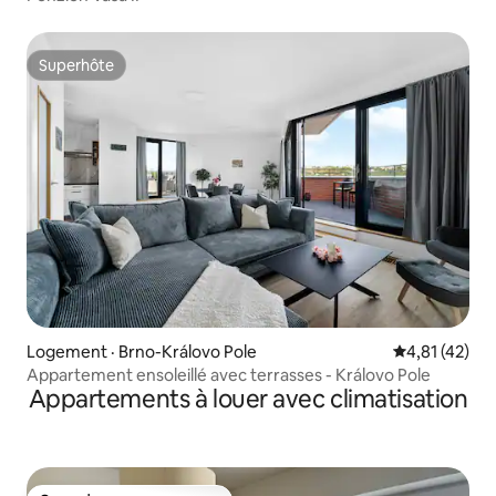
Superhôte
Superhôte
Logement · Brno-Královo Pole
Note moyenne
4,81 (42)
Appartement ensoleillé avec terrasses - Královo Pole
Appartements à louer avec climatisation