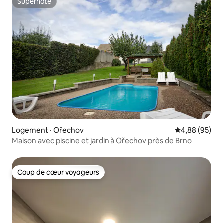
Superhôte
Superhôte
Logement · Ořechov
Note moyenne
4,88 (95)
Maison avec piscine et jardin à Ořechov près de Brno
Coup de cœur voyageurs
Coup de cœur voyageurs