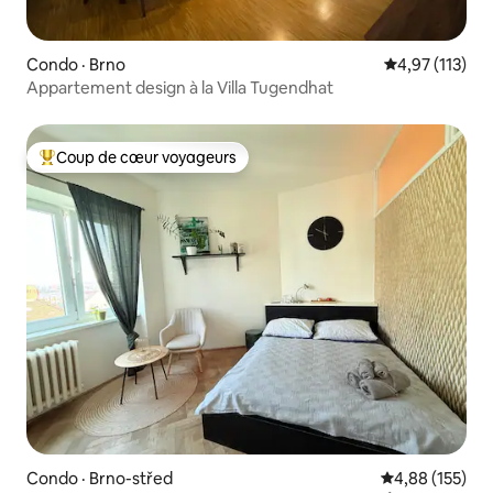
Condo · Brno
Note moyenne 
4,97 (113)
Appartement design à la Villa Tugendhat
Coup de cœur voyageurs
Coup de cœur voyageurs parmi les plus aimés
Condo · Brno-střed
Note moyenne 
4,88 (155)