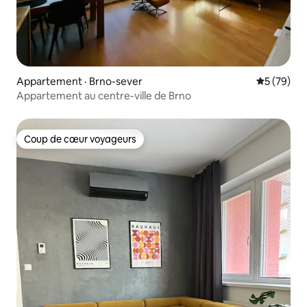
Appartement · Brno-sever
Note moye
5 (79)
Appartement au centre-ville de Brno
Coup de cœur voyageurs
Coup de cœur voyageurs