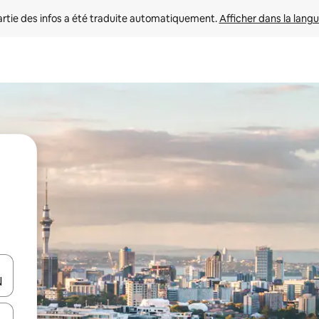
rtie des infos a été traduite automatiquement. 
Afficher dans la langu
utilisant les flèches vers le haut et vers le bas, ou en appuyant dessus 