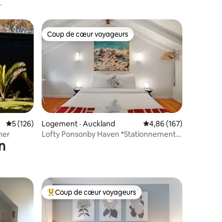
Coup de cœur voyageurs
les plus aimés
Coup de cœur voyageurs
res
Note moyenne de 5 sur 5, 126 commentaires
5 (126)
Logement · Auckland
Note moyenne de 4,86 
4,86 (167)
ner
Lofty Ponsonby Haven *Stationnement
n
gratuit hors rue*
Coup de cœur voyageurs
les plus aimés
Coup de cœur voyageurs parmi les plus aimés