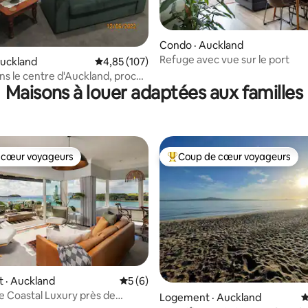
sur 5, 120 commentaires
Condo · Auckland
Refuge avec vue sur le port
Auckland
Note moyenne de 4,85 sur 5, 107 commentai
4,85 (107)
ans le centre d'Auckland, proche
Maisons à louer adaptées aux familles
 cœur voyageurs
Coup de cœur voyageurs
 cœur voyageurs
Coup de cœur voyageurs parmi 
 · Auckland
Note moyenne de 5 sur 5, 6 commentai
5 (6)
ge Coastal Luxury près de
5 sur 5, 5 commentaires
Logement · Auckland
N