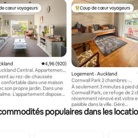
de cœur voyageurs
Coup de cœur voyageurs
cœur voyageurs parmi les plus aimés
Coup de cœur voyageurs parmi 
uckland
Note moyenne de 4,96 sur 5, 920 commentai
4,96 (920)
 Auckland Central. Appartement
sur 5, 102 commentaires
Logement · Auckland
ent au rez-de-chaussée
Cornwall Park 2 chambres ·
et confortable dans une maison
Stationnement gratuit · Séjour 
À seulement 3 minutes à pied 
ec son propre jardin. Dans une
Cornwall Park, ce refuge de 2
alme. L'appartement dispose
récemment rénové est votre 
pre entrée séparée et est
paisible dans la ville. Géré
t séparé de notre espace de
commodités populaires dans les locatio
professionnellement par Ekofo
grande chambre et une grande
nous offrons un séjour propre,
bains avec une grande douche à
élégant pour les familles, les c
lement quelques
les petits groupes. Avec une entrée
 pied des transports en
privée, un stationnement gratu
es cafés, des bars et de la