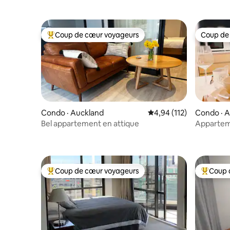
Coup de cœur voyageurs
Coup de
Coup de cœur voyageurs parmi les plus aimés
Coup de
Condo · Auckland
Note moyenne de 4,94 
4,94 (112)
Condo · 
Bel appartement en attique
Appartem
Eden au c
stationne
Coup de cœur voyageurs
Coup 
Coup de cœur voyageurs parmi les plus aimés
Coup de 