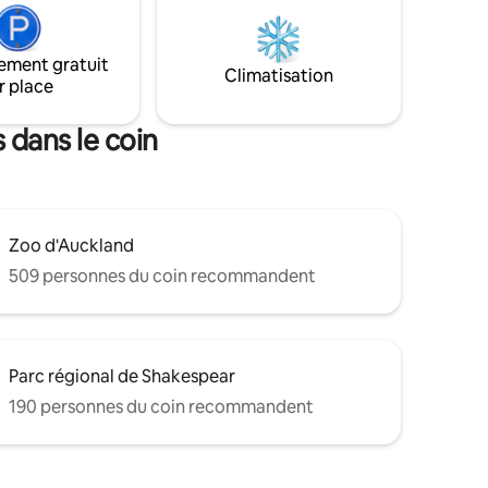
 c'est le
extérieur, à la douche extérieure
 des
chauffée et au vert de pratique, créant
nifique
ainsi un espace unique pour vous
ement gratuit
ces verts
détendre. • À 25 min de l'aéroport • 15
Climatisation
r place
ntiers
min du CBD
 l'espace
 dans le coin
Zoo d'Auckland
509 personnes du coin recommandent
Parc régional de Shakespear
190 personnes du coin recommandent