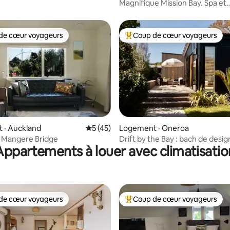
ay + SPA
Magnifique Mission Bay. Spa et
stationnement. Quartier sûr
de cœur voyageurs
Coup de cœur voyageurs
cœur voyageurs parmi les plus aimés
Coup de cœur voyageurs parmi 
 sur 5, 43 commentaires
 · Auckland
Note moyenne de 5 sur 5, 45 commentai
5 (45)
Logement · Oneroa
à Mangere Bridge
Drift by the Bay : bach de desig
Appartements à louer avec climatisatio
de cœur voyageurs
Coup de cœur voyageurs
cœur voyageurs parmi les plus aimés
Coup de cœur voyageurs parmi 