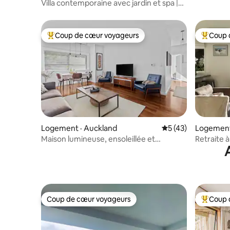
Mission B
Villa contemporaine avec jardin et spa |
Sylvia Park
Coup de cœur voyageurs
Coup 
Coup de cœur voyageurs parmi les plus aimés
Coup de 
Logement · Auckland
Note moyenne de 5
5 (43)
Logement
Maison lumineuse, ensoleillée et
Retraite 
moderne à Orakei
Coup de cœur voyageurs
Coup 
Coup de cœur voyageurs
Coup de 