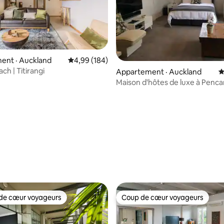
ent · Auckland
Note moyenne de 4,99 sur 5, 184 commentai
4,99 (184)
ch | Titirangi
Appartement · Auckland
N
Maison d'hôtes de luxe à Penc
sur 5, 108 commentaires
de cœur voyageurs
Coup de cœur voyageurs
cœur voyageurs parmi les plus aimés
Coup de cœur voyageurs