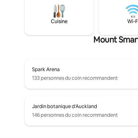
salle de 
sentiers dans la brousse, un belvédère,
l'hippodro
un foyer et des jeux extérieurs. Nous
centre-vil
sommes à 5 minutes en voiture du village
de places
Cuisine
Wi-F
avec ses nombreux cafés et restaurants
rue calme
ainsi que la galerie d'art Te Uru. Des
extérieur
plages de renommée mondiale et
Mount Smart 
d’autres sentiers de randonnée dans le
bush se trouvent à moins de 15 minutes
en voiture.
Spark Arena
133 personnes du coin recommandent
Jardin botanique d'Auckland
146 personnes du coin recommandent