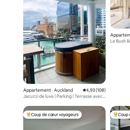
Appartem
Le Bush Ba
Appartement · Auckland
Note moyenne de 4,93 
4,93 (108)
Jacuzzi de luxe | Parking | Terrasse avec
vue imprenable
Coup de cœur voyageurs
Coup 
Coup de cœur voyageurs parmi les plus aimés
Coup de 