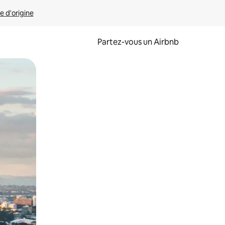
e d'origine
Partez-vous un Airbnb
et en les faisant glisser.