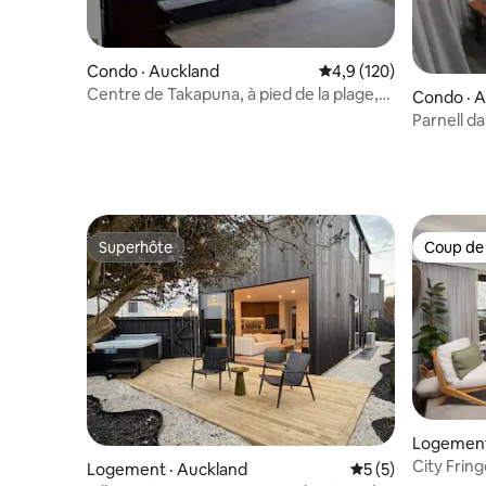
Condo · Auckland
Note moyenne de 4,9 
4,9 (120)
Centre de Takapuna, à pied de la plage,
Condo · 
cafés, restaurants
Parnell d
de tout.
Superhôte
Coup de
Superhôte
Coup de
Logement
City Frin
Logement · Auckland
Note moyenne de 
5 (5)