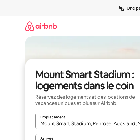
Aller
Une pa
directement
au
contenu
Mount Smart Stadium :
logements dans le coin
Réservez des logements et des locations de
vacances uniques et plus sur Airbnb.
Emplacement
Quand les résultats sont affichés, parcourez-les en 
Arrivée