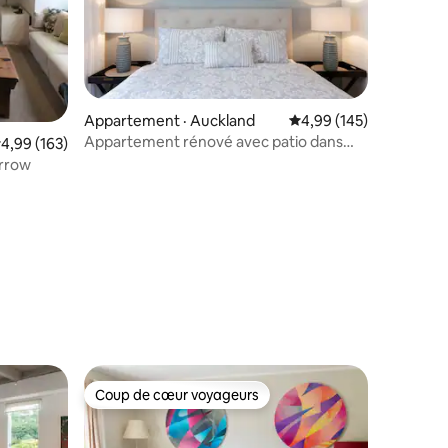
res
Appartement · Auckland
Note moyenne de 4,99 
4,99 (145)
Appartement rénové avec patio dans
ote moyenne de 4,99 sur 5, 163 commentaires
4,99 (163)
l'arrière-cour
arrow
Coup de cœur voyageurs
Coup de cœur voyageurs