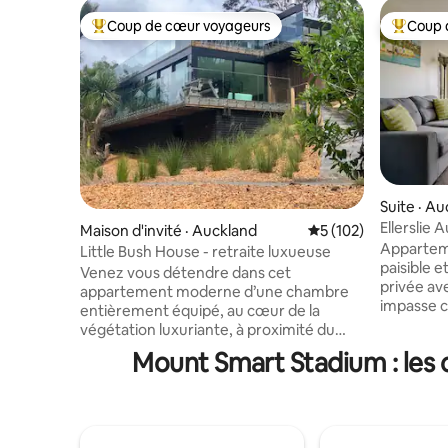
Coup de cœur voyageurs
Coup 
Coup de cœur voyageurs parmi les plus aimés
Coup de 
Suite · A
Ellerslie
Maison d'invité · Auckland
Note moyenne de 5 
5 (102)
entier.
Appartem
Little Bush House - retraite luxueuse
paisible 
Venez vous détendre dans cet
privée av
appartement moderne d’une chambre
impasse c
entièrement équipé, au cœur de la
de sa pro
végétation luxuriante, à proximité du
totalemen
village de Titirangi dans la région de
Mount Smart Stadium : les 
vie. Une 
Waitakeres, à 25 minutes du centre-ville
salle de 
d’Auckland. Un déjeuner léger est fourni.
pleine pression. À seu
Un canapé convertible permet à une
minutes à
personne supplémentaire. Nous
commun, d
disposons d’un vaste terrain avec des