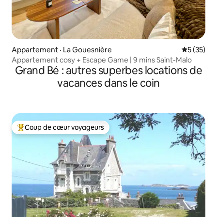
Appartement · La Gouesnière
Note moye
5 (35)
Appartement cosy + Escape Game | 9 mins Saint-Malo
Grand Bé : autres superbes locations de
vacances dans le coin
Coup de cœur voyageurs
Coup de cœur voyageurs parmi les plus aimés