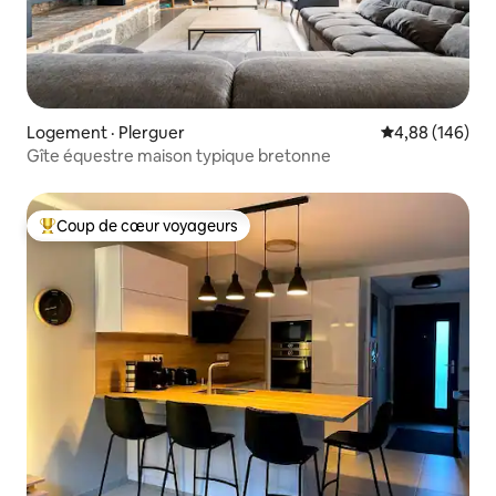
Logement · Plerguer
Note moyenne 
4,88 (146)
Gîte équestre maison typique bretonne
Coup de cœur voyageurs
Coup de cœur voyageurs parmi les plus aimés