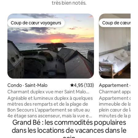
très bien notés.
Coup de cœur voyageurs
Coup de cœur vo
Coup de cœur voyageurs
Coup de cœur vo
Condo · Saint-Malo
Note moyenne de 4,95 sur 5, 1
4,95 (133)
Appartement · Sai
Charmant duplex vue mer Saint Malo
Charmant apparte
Intra-Muros
intra-muros
Agréable et lumineux duplex à quelques
Appartement de 
mètres des remparts et de la plage de
immeuble de la fin
Bon Secours L'appartement se situe au
plein cœur de la ci
4e étage sans ascenseur, mais la vue en
minutes de la plag
Grand Bé : les commodités populaires
vaut l’effort ! Oubliez votre voiture dans
de l’embarcadère 
un des stationnements extérieurs car
Dinard, Dinan, Céz
dans les locations de vacances dans le
vous pourrez TOUT faire à pied. Plages,
commerces sont à