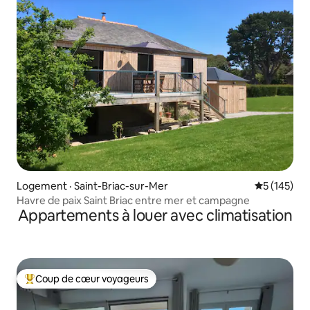
Logement · Saint-Briac-sur-Mer
Note moyen
5 (145)
Havre de paix Saint Briac entre mer et campagne
Appartements à louer avec climatisation
Coup de cœur voyageurs
Coup de cœur voyageurs parmi les plus aimés