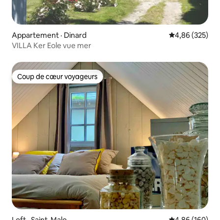
Appartement · Dinard
Note moyenne 
4,86 (325)
VILLA Ker Eole vue mer
Coup de cœur voyageurs
Coup de cœur voyageurs
Loft · Saint-Malo
Note moyenne 
4,86 (160)