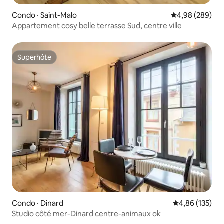
Condo · Saint-Malo
Note moyenne 
4,98 (289)
Appartement cosy belle terrasse Sud, centre ville
Superhôte
Superhôte
Condo · Dinard
Note moyenne 
4,86 (135)
Studio côté mer-Dinard centre-animaux ok