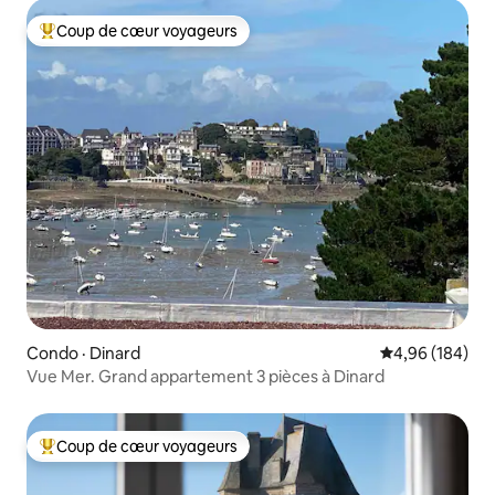
Coup de cœur voyageurs
Coup de cœur voyageurs parmi les plus aimés
Condo · Dinard
Note moyenne 
4,96 (184)
Vue Mer. Grand appartement 3 pièces à Dinard
Coup de cœur voyageurs
Coup de cœur voyageurs parmi les plus aimés