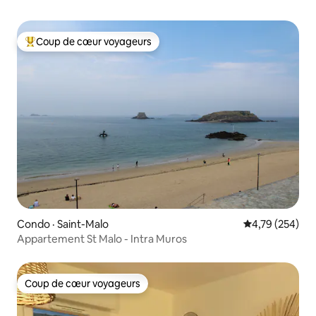
Coup de cœur voyageurs
Coup de cœur voyageurs parmi les plus aimés
Condo · Saint-Malo
Note moyenne 
4,79 (254)
Appartement St Malo - Intra Muros
Coup de cœur voyageurs
Coup de cœur voyageurs