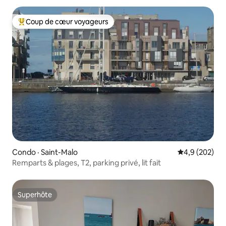
Coup de cœur voyageurs
Coup de cœur voyageurs parmi les plus aimés
Condo · Saint-Malo
Note moyenne
4,9 (202)
Remparts & plages, T2, parking privé, lit fait
Superhôte
Superhôte