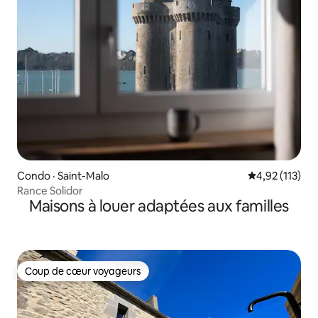
Condo · Saint-Malo
Note moyenne 
4,92 (113)
Rance Solidor
Maisons à louer adaptées aux familles
Coup de cœur voyageurs
Coup de cœur voyageurs