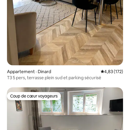
Appartement · Dinard
Note moyenne 
4,83 (172)
T3 5 pers, terrasse plein sud et parking sécurisé
Coup de cœur voyageurs
Coup de cœur voyageurs