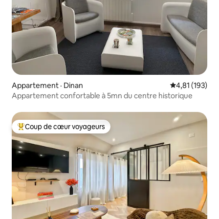
Appartement · Dinan
Note moyenne 
4,81 (193)
Appartement confortable à 5mn du centre historique
Coup de cœur voyageurs
Coup de cœur voyageurs parmi les plus aimés