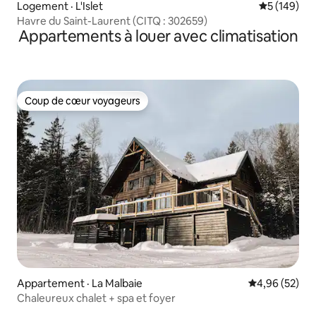
Logement · L'Islet
Note moyen
5 (149)
Havre du Saint-Laurent (CITQ : 302659)
Appartements à louer avec climatisation
Coup de cœur voyageurs
Coup de cœur voyageurs
Appartement · La Malbaie
Note moyenne
4,96 (52)
Chaleureux chalet + spa et foyer