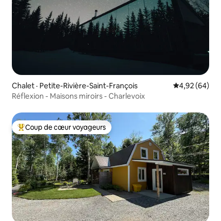
Chalet · Petite-Rivière-Saint-François
Note moyenne
4,92 (64)
Réflexion - Maisons miroirs - Charlevoix
Coup de cœur voyageurs
Coup de cœur voyageurs parmi les plus aimés