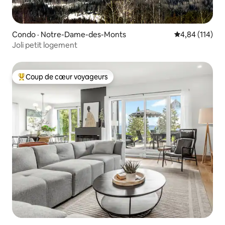
Condo · Notre-Dame-des-Monts
Note moyenne 
4,84 (114)
Joli petit logement
Coup de cœur voyageurs
Coup de cœur voyageurs parmi les plus aimés