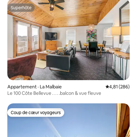
Superhôte
Superhôte
Appartement · La Malbaie
Note moyenne 
4,81 (286)
Le 100 Côte Bellevue . . . .balcon & vue fleuve
Coup de cœur voyageurs
Coup de cœur voyageurs