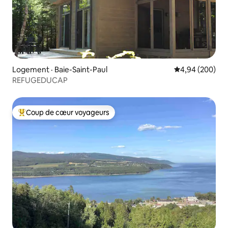
Logement · Baie-Saint-Paul
Note moyenne 
4,94 (200)
REFUGEDUCAP
Coup de cœur voyageurs
Coup de cœur voyageurs parmi les plus aimés