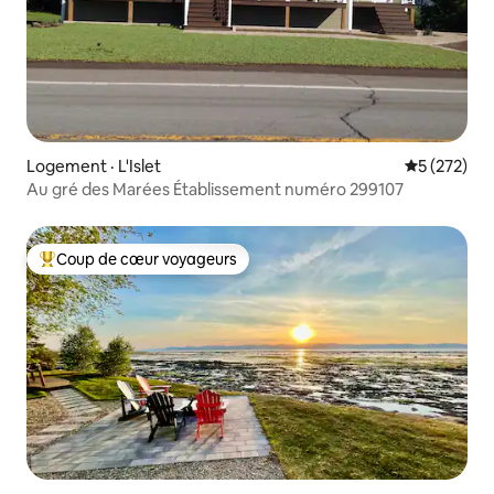
Logement · L'Islet
Note moyen
5 (272)
Au gré des Marées Établissement numéro 299107
Coup de cœur voyageurs
Coup de cœur voyageurs parmi les plus aimés