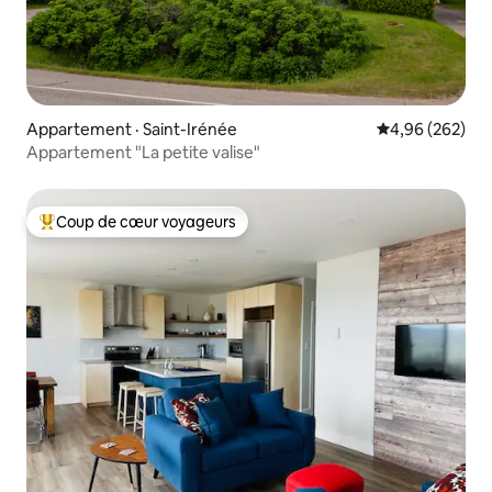
Appartement · Saint-Irénée
Note moyenne 
4,96 (262)
Appartement "La petite valise"
Coup de cœur voyageurs
Coup de cœur voyageurs parmi les plus aimés