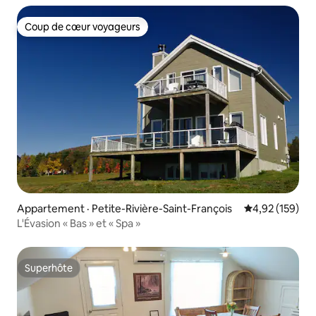
Coup de cœur voyageurs
Coup de cœur voyageurs
Appartement · Petite-Rivière-Saint-François
Note moyenne 
4,92 (159)
L'Évasion « Bas » et « Spa »
Superhôte
Superhôte