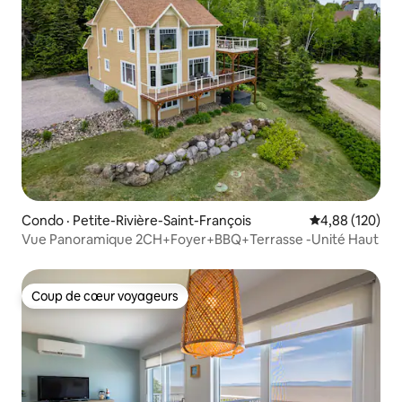
Condo · Petite-Rivière-Saint-François
Note moyenne 
4,88 (120)
Vue Panoramique 2CH+Foyer+BBQ+Terrasse -Unité Haut
Coup de cœur voyageurs
Coup de cœur voyageurs