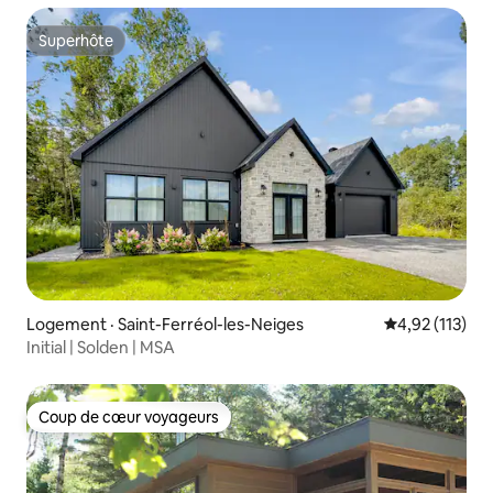
Superhôte
Superhôte
Logement · Saint-Ferréol-les-Neiges
Note moyenne 
4,92 (113)
Initial | Solden | MSA
Coup de cœur voyageurs
Coup de cœur voyageurs