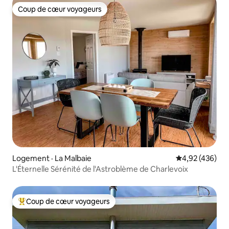
Coup de cœur voyageurs
Coup de cœur voyageurs
Logement · La Malbaie
Note moyenne 
4,92 (436)
L'Éternelle Sérénité de l'Astroblème de Charlevoix
Coup de cœur voyageurs
Coup de cœur voyageurs parmi les plus aimés