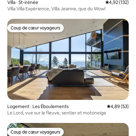
Villa · St-irénée
Note moyenne 
4,92 (132)
Villa Villa Expérience, Villa Jeanne, que du Wow!
Coup de cœur voyageurs
Coup de cœur voyageurs
Logement · Les Éboulements
Note moyenne
4,89 (53)
Le Lord, vue sur le fleuve, sentier et motoneige
Coup de cœur voyageurs
Coup de cœur voyageurs