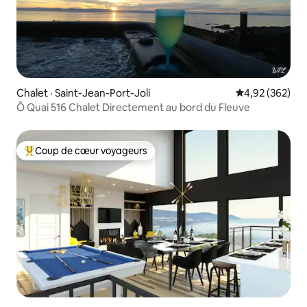
Chalet · Saint-Jean-Port-Joli
Note moyenne 
4,92 (362)
Ô Quai 516 Chalet Directement au bord du Fleuve
Coup de cœur voyageurs
Coup de cœur voyageurs parmi les plus aimés