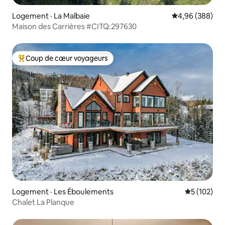
Logement · La Malbaie
Note moyenne 
4,96 (388)
Maison des Carrières #CITQ:297630
Coup de cœur voyageurs
Coup de cœur voyageurs parmi les plus aimés
Logement · Les Éboulements
Note moyen
5 (102)
Chalet La Planque