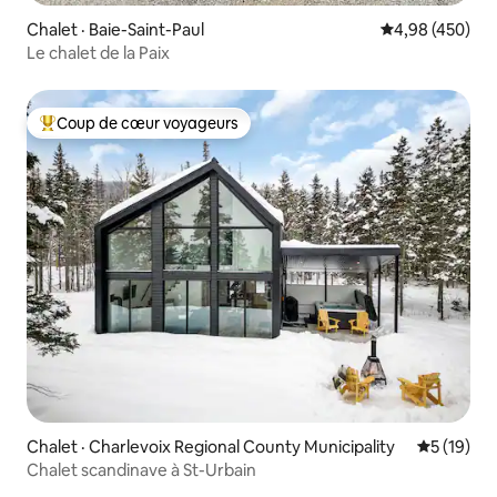
Chalet · Baie-Saint-Paul
Note moyenne 
4,98 (450)
Le chalet de la Paix
Coup de cœur voyageurs
Coup de cœur voyageurs parmi les plus aimés
Chalet · Charlevoix Regional County Municipality
Note moye
5 (19)
Chalet scandinave à St-Urbain