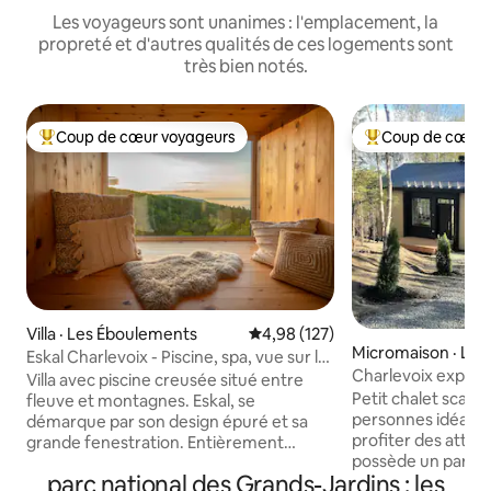
Les voyageurs sont unanimes : l'emplacement, la
propreté et d'autres qualités de ces logements sont
très bien notés.
Coup de cœur voyageurs
Coup de cœur 
Coup de cœur voyageurs parmi les plus aimés
Coup de cœur voy
Villa · Les Éboulements
Note moyenne de 4,98 sur 5, 1
4,98 (127)
Micromaison · Le
Eskal Charlevoix - Piscine, spa, vue sur le
nts
Charlevoix expéri
Fleuve
Villa avec piscine creusée situé entre
pleine nature !
Petit chalet scan
fleuve et montagnes. Eskal, se
personnes idéalem
démarque par son design épuré et sa
profiter des attrait
grande fenestration. Entièrement
possède un parcou
équipée, la résidence possède 1 spa, 3
parc national des Grands-Jardins : les
spa, hammam) Très
foyers, 3 chambres spacieuses avec salle