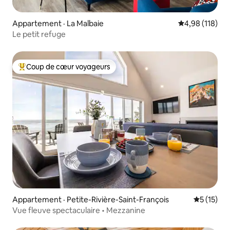
Appartement · La Malbaie
Note moyenne 
4,98 (118)
Le petit refuge
Coup de cœur voyageurs
Coup de cœur voyageurs parmi les plus aimés
Appartement · Petite-Rivière-Saint-François
Note moye
5 (15)
Vue fleuve spectaculaire • Mezzanine