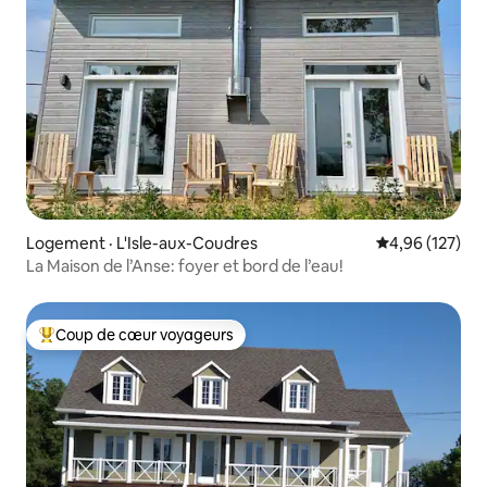
Logement · L'Isle-aux-Coudres
Note moyenne 
4,96 (127)
La Maison de l’Anse: foyer et bord de l’eau!
Coup de cœur voyageurs
Coup de cœur voyageurs parmi les plus aimés