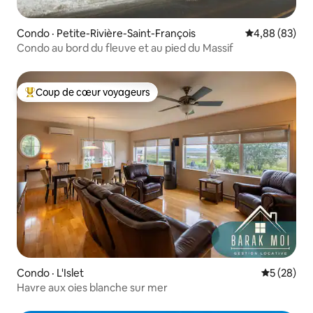
Condo · Petite-Rivière-Saint-François
Note moyenne
4,88 (83)
Condo au bord du fleuve et au pied du Massif
Coup de cœur voyageurs
Coup de cœur voyageurs parmi les plus aimés
Condo · L'Islet
Note moye
5 (28)
Havre aux oies blanche sur mer