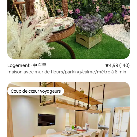
Logement · 中庄里
Note moyenne 
4,99 (140)
maison avec mur de fleurs/parking/calme/métro à 6 min
Coup de cœur voyageurs
Coup de cœur voyageurs