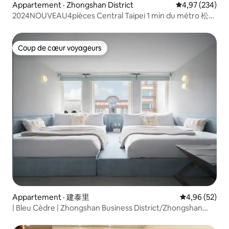
Appartement · Zhongshan District
Note moyenne 
4,97 (234)
2024NOUVEAU4pièces Central Taipei 1 min du métro 松江
南京双鉄宅
Coup de cœur voyageurs
Coup de cœur voyageurs
Appartement · 建泰里
Note moyenne
4,96 (52)
| Bleu Cèdre | Zhongshan Business District/Zhongshan
MRT/Elevator Building/Self Check-in/10ppl