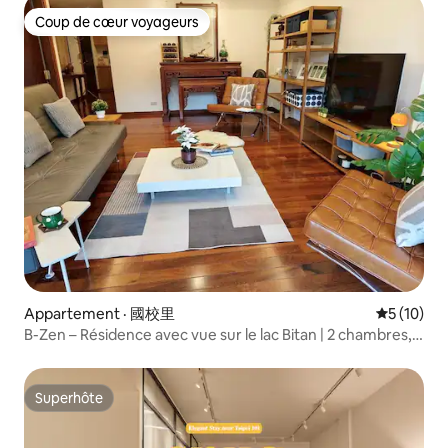
Coup de cœur voyageurs
Coup de cœur voyageurs
Appartement · 國校里
Note moye
5 (10)
B-Zen – Résidence avec vue sur le lac Bitan | 2 chambres,
3 salles de bain, 3 lits, pour 6 personnes, 2 chambres
principales, proche du métro, des sources thermales
d'Urai et du complexe Yulon City
Superhôte
Superhôte