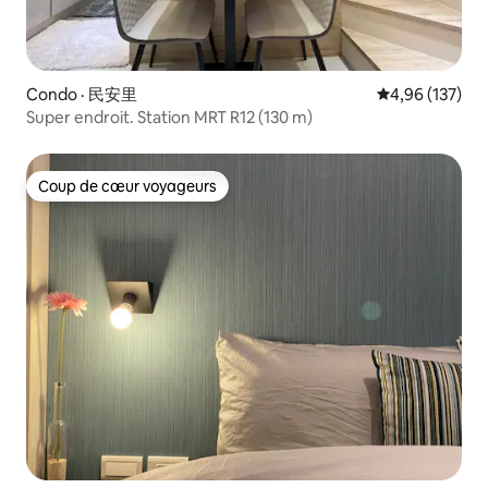
Condo · 民安里
Note moyenne 
4,96 (137)
Super endroit. Station MRT R12 (130 m)
Coup de cœur voyageurs
Coup de cœur voyageurs