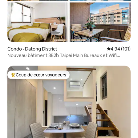
Condo · Datong District
Note moyenne 
4,94 (101)
Nouveau bâtiment 3B2b Taipei Main Bureaux et Wifi
rapide
Coup de cœur voyageurs
Coup de cœur voyageurs parmi les plus aimés