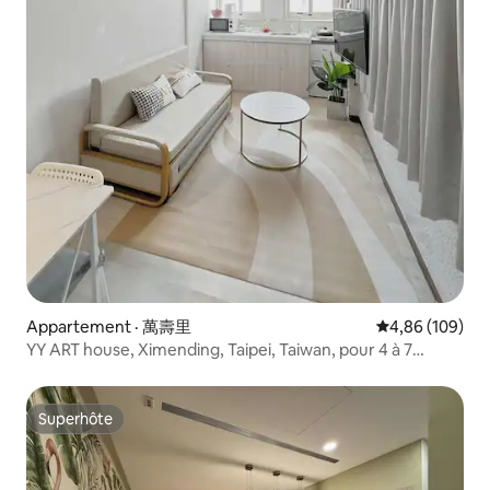
Appartement · 萬壽里
Note moyenne 
4,86 (109)
YY ART house, Ximending, Taipei, Taiwan, pour 4 à 7
personnes, bons moments (à 650 m du métro)
Superhôte
Superhôte