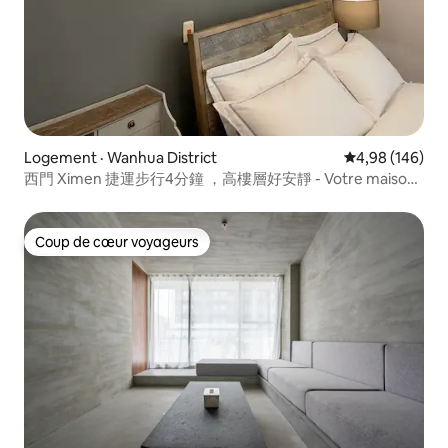
Logement · Wanhua District
Note moyenne 
4,98 (146)
西門 Ximen 捷運步行4分鐘 ，高樓層好安靜 - Votre maison
loin de chez vous
Coup de cœur voyageurs
Coup de cœur voyageurs