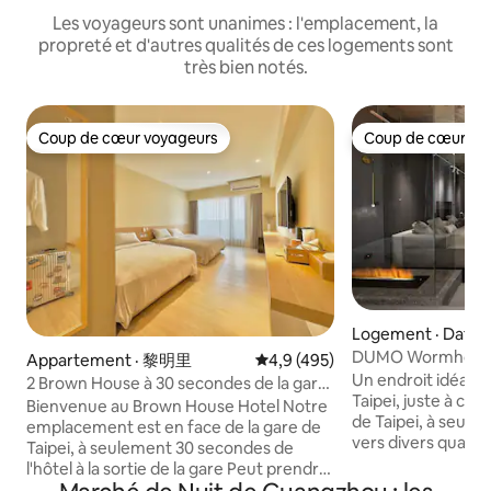
Les voyageurs sont unanimes : l'emplacement, la
propreté et d'autres qualités de ces logements sont
très bien notés.
Coup de cœur voyageurs
Coup de cœur vo
Coup de cœur voyageurs
Coup de cœur vo
Logement · Datong
DUMO Wormhole/G
Appartement · 黎明里
Note moyenne de 4,9 sur 5, 4
4,9 (495)
minutes/Double sa
Un endroit idéal au
2 Brown House à 30 secondes de la gare
gamme/Lit supplé
Taipei, juste à côt
de Taipei, Taipei, chambre pour 4
Bienvenue au Brown House Hotel Notre
de Taipei, à seule
personnes, gare principale de Taipei
emplacement est en face de la gare de
vers divers quartie
Taipei, à seulement 30 secondes de
sites touristique
l'hôtel à la sortie de la gare Peut prendre
pratiques.Que ce 
l'aéroport/Express/Train/HSR/Bus C'est