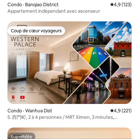
Condo · Banqiao District
Note moyenne
4,9 (123)
Appartement indépendant avec ascenseur
Coup de cœur voyageurs
Coup de cœur voyageurs
Condo · Wanhua Dist
Note moyenne
4,9 (221)
5. 西門町, 2 à 4 personnes / MRT Ximen, 3 minutes,
consigne à bagages gratuite
Superhôte