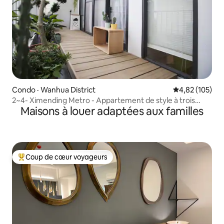
Condo · Wanhua District
Note moyenne 
4,82 (105)
2~4- Ximending Metro - Appartement de style à trois
Maisons à louer adaptées aux familles
étages (6-17 personnes) - Double terrasse extérieure
privée
Coup de cœur voyageurs
Coup de cœur voyageurs parmi les plus aimés