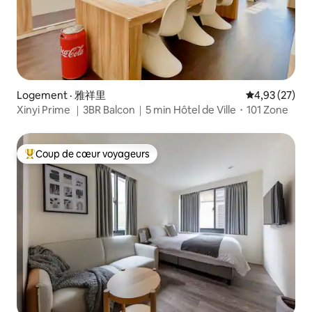
Logement · 雅祥里
Note moyenne
4,93 (27)
Xinyi Prime ｜3BR Balcon｜5 min Hôtel de Ville・101 Zone
Coup de cœur voyageurs
Coup de cœur voyageurs parmi les plus aimés