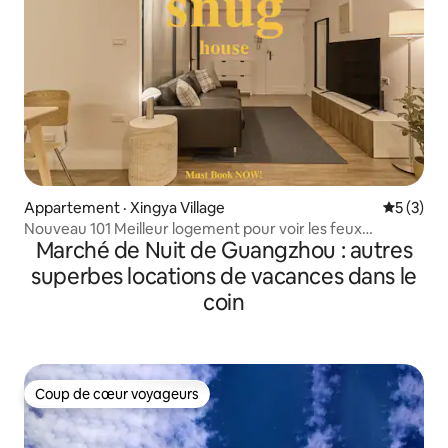
Appartement · Xingya Village
Note moy
5 (3)
Nouveau 101 Meilleur logement pour voir les feux
Marché de Nuit de Guangzhou : autres
d'artifice, à 1 minute à pied de la station de métro
superbes locations de vacances dans le
coin
Coup de cœur voyageurs
Coup de cœur voyageurs