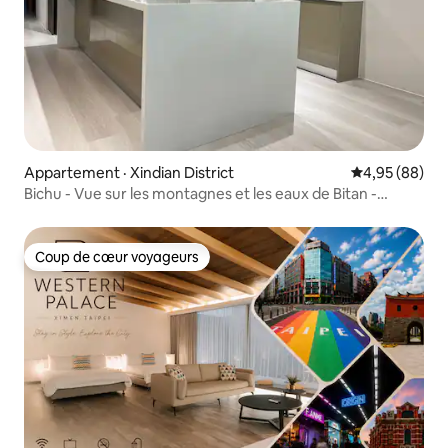
Appartement · Xindian District
Note moyenne
4,95 (88)
Bichu - Vue sur les montagnes et les eaux de Bitan -
Bâtiment avec ascenseur - 4 chambres pour 11 personnes
- Parking gratuit - Lit double extra-large - Station de
métro Xindian - Source chaude de Wulai - Yulong City
Coup de cœur voyageurs
Coup de cœur voyageurs
Xindian