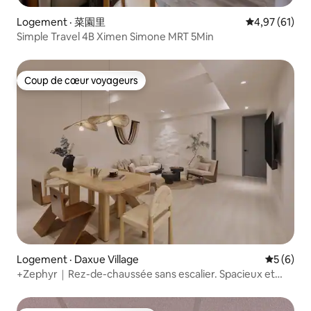
Logement · 菜園里
Note moyenne
4,97 (61)
Simple Travel 4B Ximen Simone MRT 5Min
Coup de cœur voyageurs
Coup de cœur voyageurs
Logement · Daxue Village
Note moy
5 (6)
+Zephyr｜Rez-de-chaussée sans escalier. Spacieux et
confortable｜12 personnes. 3 salles de bain. Quartier
résidentiel｜Marché de nuit de Shida｜MRT Taipower