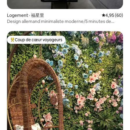
Logement · 福星里
Note moyenne
4,95 (60)
Design allemand minimaliste moderne/5 minutes de
Ximen
Coup de cœur voyageurs
Coup de cœur voyageurs parmi les plus aimés