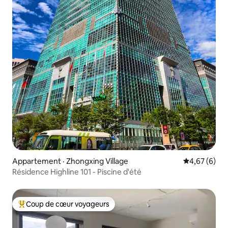
Appartement · Zhongxing Village
Note moyenn
4,67 (6)
Résidence Highline 101 - Piscine d'été
Coup de cœur voyageurs
Coup de cœur voyageurs parmi les plus aimés