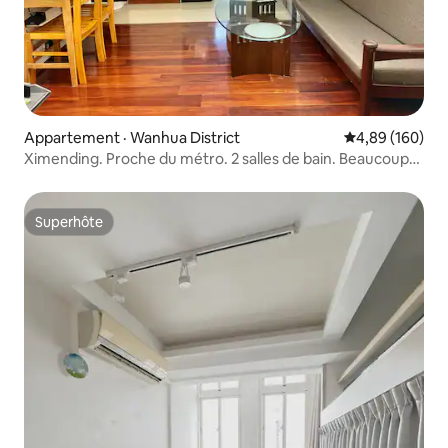
Appartement · Wanhua District
Note moyenne 
4,89 (160)
Ximending. Proche du métro. 2 salles de bain. Beaucoup
de fenêtres. Lit simple
Superhôte
Superhôte