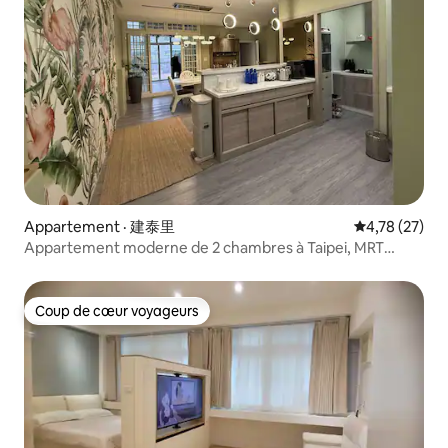
Appartement · 建泰里
Note moyenne
4,78 (27)
Appartement moderne de 2 chambres à Taipei, MRT
Zhongshan et marchés nocturnes
Coup de cœur voyageurs
Coup de cœur voyageurs