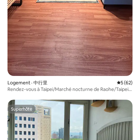
Logement · 中行里
Note moye
5 (62)
Rendez-vous à Taipei/Marché nocturne de Raohe/Taipei
101/Station de métro MRT 5min/Stationnement
nécessaire, veuillez nous contacter
Superhôte
Superhôte