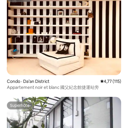
Superhôte
Condo · Da’an District
Note moyenne 
4,77 (115)
Appartement noir et blanc 國父紀念館捷運站旁
Superhôte
Superhôte