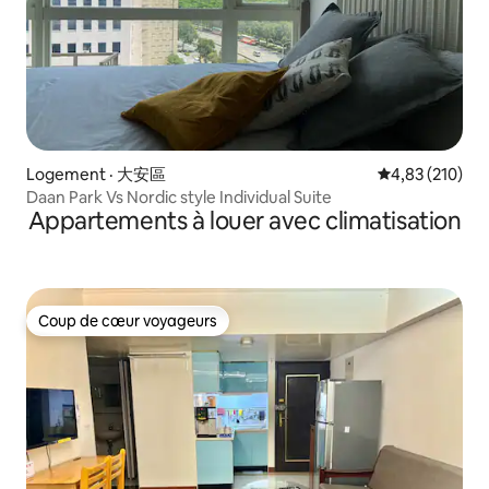
Logement · 大安區
Note moyenne 
4,83 (210)
Daan Park Vs Nordic style Individual Suite
Appartements à louer avec climatisation
Coup de cœur voyageurs
Coup de cœur voyageurs