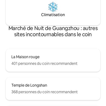
Depuis la gare principale de Taipei
[Ximending] 3 minutes Chiang Kai-shek
Memorial Hall à 4 min [Ningxia Night
Climatisation
Market] 8 minutes [Marché de nuit de
Shilin] 9 minutes Marché nocturne de
Raohe 15 min Taipei 101 15 minutes D'où
Marché de Nuit de Guangzhou : autres
que vous veniez, nous sommes le
meilleur choix pour voyager à Taipei
sites incontournables dans le coin
Vous pouvez commencer votre voyage
unique ici :) .
La Maison rouge
401 personnes du coin recommandent
Temple de Longshan
368 personnes du coin recommandent