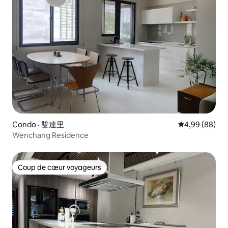
Condo · 雙連里
Note moyenne
4,99 (88)
Wenchang Residence
Coup de cœur voyageurs
Coup de cœur voyageurs