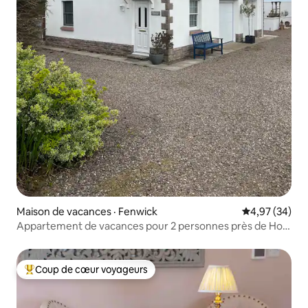
Maison de vacances · Fenwick
Note moyenne
4,97 (34)
Appartement de vacances pour 2 personnes près de Holy
Island
Coup de cœur voyageurs
Coup de cœur voyageurs parmi les plus aimés