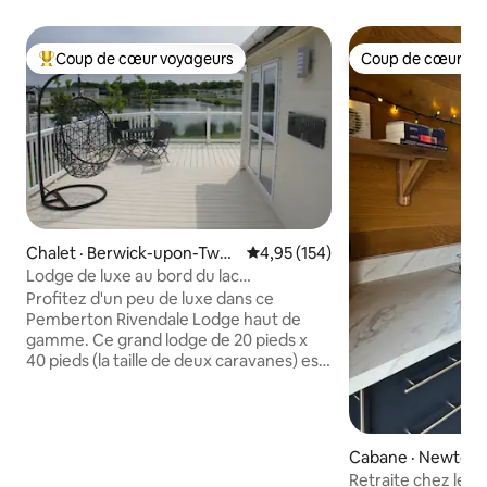
Coup de cœur voyageurs
Coup de cœur vo
Coup de cœur voyageurs parmi les plus aimés
Coup de cœur vo
Chalet · Berwick-upon-Twe
Note moyenne de 4,95 sur 5, 1
4,95 (154)
ed
Lodge de luxe au bord du lac
Haggerston Castle
Profitez d'un peu de luxe dans ce
Pemberton Rivendale Lodge haut de
gamme. Ce grand lodge de 20 pieds x
40 pieds (la taille de deux caravanes) est
situé au bord du lac et dispose d'une
immense terrasse enveloppante
orientée plein sud qui est la plus grande
du parc. Complet avec des meubles de
Cabane · Newton-
jardin en rotin, ce qui signifie que vous
a
Retraite chez les
pouvez profiter confortablement du