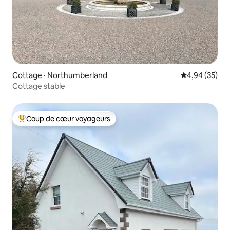
Cottage · Northumberland
Note moyenne
4,94 (35)
Cottage stable
Coup de cœur voyageurs
Coup de cœur voyageurs parmi les plus aimés