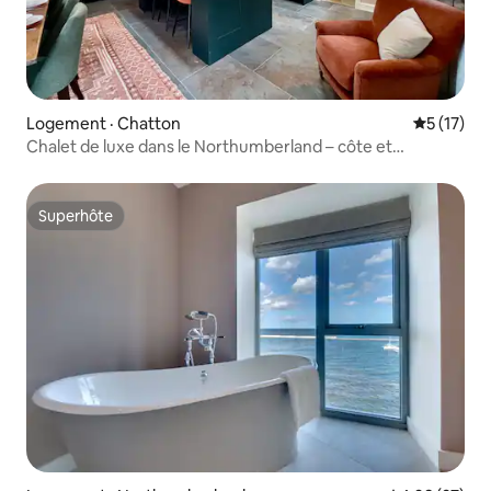
Logement · Chatton
Note moye
5 (17)
Chalet de luxe dans le Northumberland – côte et
campagne
Superhôte
Superhôte