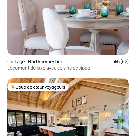
Cottage · Northumberland
Note moye
5 (62)
Logement de luxe avec cuisine équipée
Coup de cœur voyageurs
Coup de cœur voyageurs parmi les plus aimés