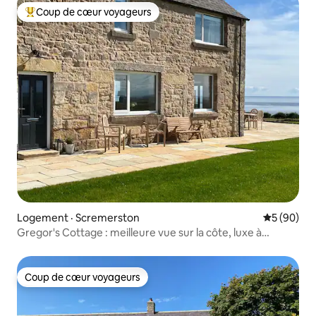
Coup de cœur voyageurs
Coup de cœur voyageurs parmi les plus aimés
Logement · Scremerston
Note moye
5 (90)
Gregor's Cottage : meilleure vue sur la côte, luxe à
l'intérieur
Coup de cœur voyageurs
Coup de cœur voyageurs