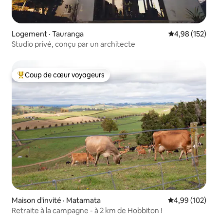
Logement · Tauranga
Note moyenne 
4,98 (152)
Studio privé, conçu par un architecte
Coup de cœur voyageurs
Coup de cœur voyageurs parmi les plus aimés
Maison d'invité · Matamata
Note moyenne 
4,99 (102)
Retraite à la campagne - à 2 km de Hobbiton !