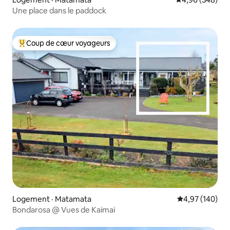
Une place dans le paddock
Coup de cœur voyageurs
Coup de cœur voyageurs parmi les plus aimés
Logement · Matamata
Note moyenne 
4,97 (140)
Bondarosa @ Vues de Kaimai