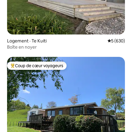
Logement · Te Kuiti
Note moyen
5 (630)
Boîte en noyer
Coup de cœur voyageurs
Coup de cœur voyageurs parmi les plus aimés