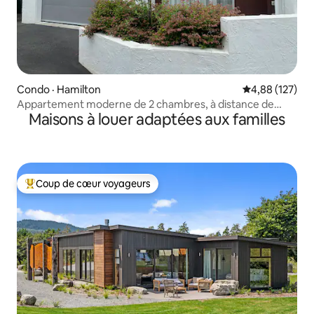
Condo · Hamilton
Note moyenne 
4,88 (127)
Appartement moderne de 2 chambres, à distance de
Maisons à louer adaptées aux familles
marche de la ville et de l'hôpital
Coup de cœur voyageurs
Coup de cœur voyageurs parmi les plus aimés