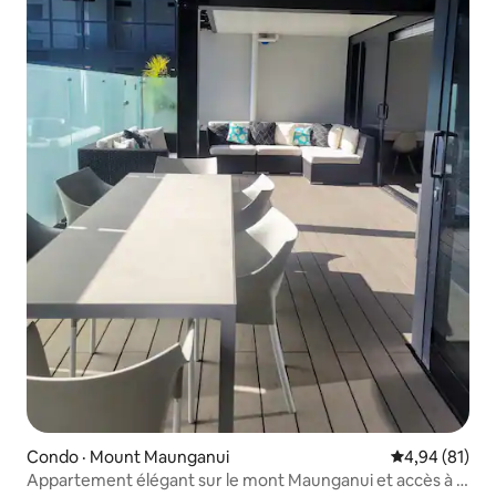
Condo · Mount Maunganui
Note moyenne
4,94 (81)
Appartement élégant sur le mont Maunganui et accès à la