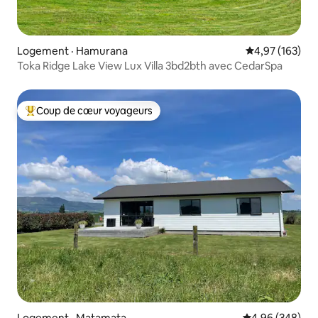
Logement · Hamurana
Note moyenne 
4,97 (163)
Toka Ridge Lake View Lux Villa 3bd2bth avec CedarSpa
Coup de cœur voyageurs
Coup de cœur voyageurs parmi les plus aimés
Logement · Matamata
Note moyenne 
4,96 (348)