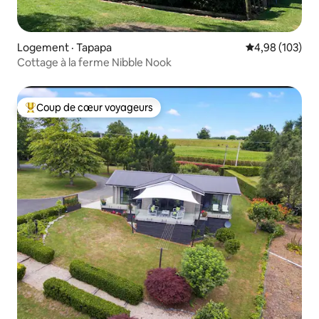
Logement · Tapapa
Note moyenne 
4,98 (103)
Cottage à la ferme Nibble Nook
Coup de cœur voyageurs
Coup de cœur voyageurs parmi les plus aimés