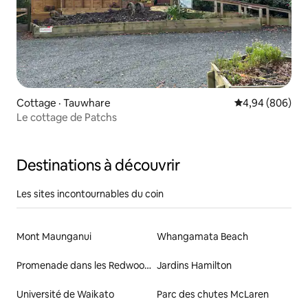
Cottage · Tauwhare
Note moyenne d
4,94 (806)
Le cottage de Patchs
Destinations à découvrir
Les sites incontournables du coin
Mont Maunganui
Whangamata Beach
Promenade dans les Redwoods
Jardins Hamilton
Université de Waikato
Parc des chutes McLaren