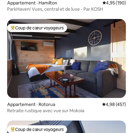
Appartement · Hamilton
Note moyenne 
4,95 (190)
ParkHaven! Vues, central et de luxe - Par KOSH
Coup de cœur voyageurs
Coup de cœur voyageurs parmi les plus aimés
Appartement · Rotorua
Note moyenne 
4,98 (457)
Retraite rustique avec vue sur Mokoia
Coup de cœur voyageurs
Coup de cœur voyageurs parmi les plus aimés