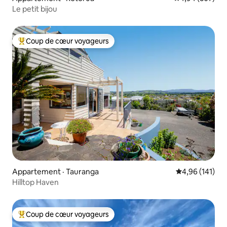
Le petit bijou
Coup de cœur voyageurs
Coup de cœur voyageurs parmi les plus aimés
Appartement · Tauranga
Note moyenne 
4,96 (141)
Hilltop Haven
Coup de cœur voyageurs
Coup de cœur voyageurs parmi les plus aimés