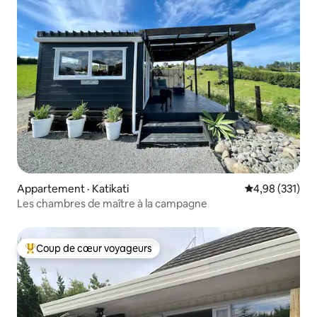
Appartement · Katikati
Note moyenne 
4,98 (331)
Les chambres de maître à la campagne
Coup de cœur voyageurs
Coup de cœur voyageurs parmi les plus aimés