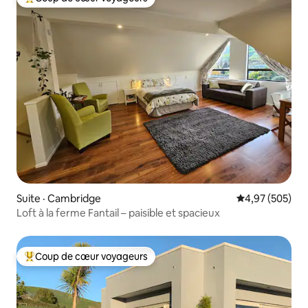
Coup de cœur voyageurs parmi les plus aimés
Suite · Cambridge
Note moyenne 
4,97 (505)
Loft à la ferme Fantail – paisible et spacieux
Coup de cœur voyageurs
Coup de cœur voyageurs parmi les plus aimés