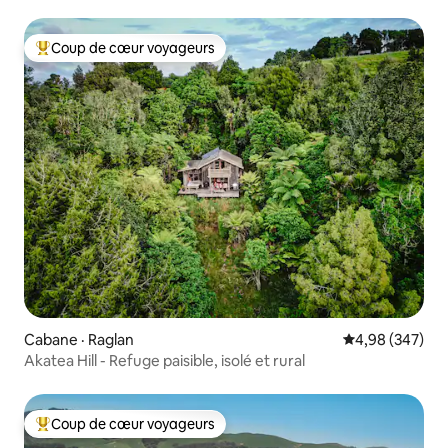
Coup de cœur voyageurs
Coup de cœur voyageurs parmi les plus aimés
Cabane · Raglan
Note moyenne 
4,98 (347)
Akatea Hill - Refuge paisible, isolé et rural
Coup de cœur voyageurs
Coup de cœur voyageurs parmi les plus aimés