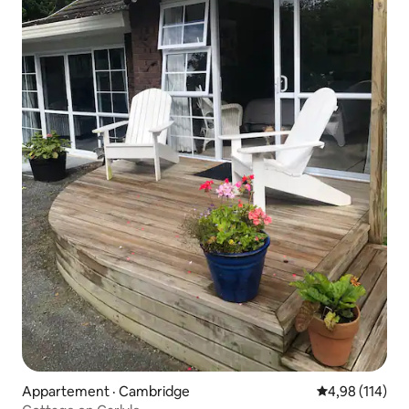
Appartement · Cambridge
Note moyenne 
4,98 (114)