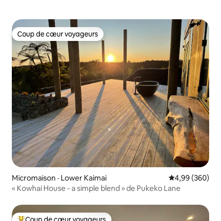
Coup de cœur voyageurs
Coup de cœur voyageurs
Micromaison · Lower Kaimai
Note moyenne 
4,99 (360)
« Kowhai House - a simple blend » de Pukeko Lane
Coup de cœur voyageurs