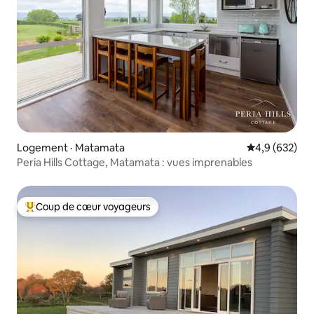
Logement · Matamata
Note moyenne
4,9 (632)
Peria Hills Cottage, Matamata : vues imprenables
Coup de cœur voyageurs
Coup de cœur voyageurs parmi les plus aimés