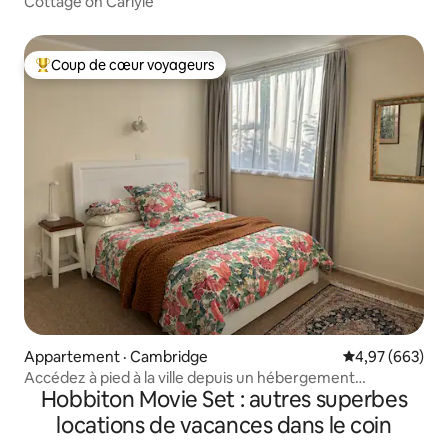
Cottage on Carlyle
Coup de cœur voyageurs
Coup de cœur voyageurs parmi les plus aimés
Appartement · Cambridge
Note moyenne 
4,97 (663)
Accédez à pied à la ville depuis un hébergement
Hobbiton Movie Set : autres superbes
indépendant.
locations de vacances dans le coin