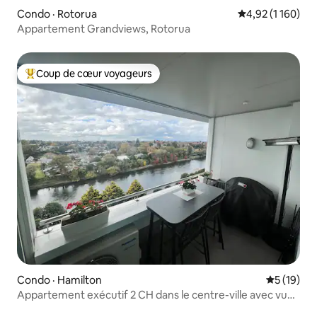
Condo · Rotorua
Note moyenne de
4,92 (1 160)
Appartement Grandviews, Rotorua
Coup de cœur voyageurs
Coup de cœur voyageurs parmi les plus aimés
Condo · Hamilton
Note moye
5 (19)
Appartement exécutif 2 CH dans le centre-ville avec vue
sur la rivière et la ville et stationnement