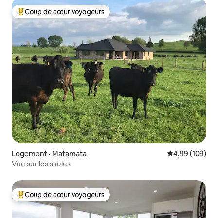
Coup de cœur voyageurs
Coup de cœur voyageurs parmi les plus aimés
Logement · Matamata
Note moyenne 
4,99 (109)
Vue sur les saules
Coup de cœur voyageurs
Coup de cœur voyageurs parmi les plus aimés