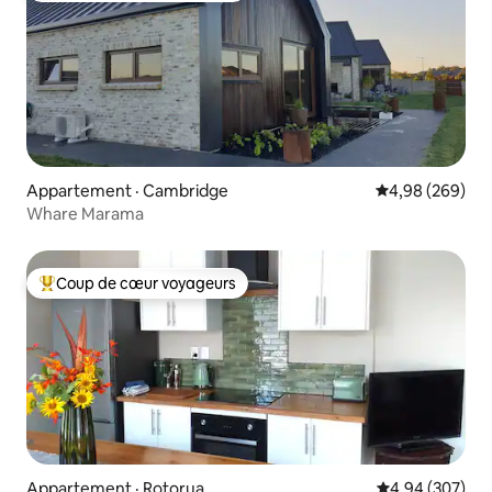
Appartement · Cambridge
Note moyenne 
4,98 (269)
Whare Marama
Coup de cœur voyageurs
Coup de cœur voyageurs parmi les plus aimés
Appartement · Rotorua
Note moyenne 
4,94 (307)