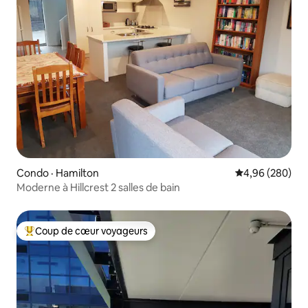
Condo · Hamilton
Note moyenne 
4,96 (280)
Moderne à Hillcrest 2 salles de bain
Coup de cœur voyageurs
Coup de cœur voyageurs parmi les plus aimés