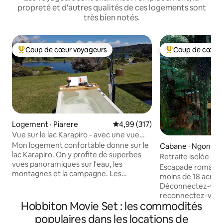
propreté et d'autres qualités de ces logements sont
très bien notés.
Coup de cœur voyageurs
Coup de cœur 
Coup de cœur voyageurs parmi les plus aimés
Coup de cœur voy
Logement · Piarere
Note moyenne de 4,99 sur 5, 3
4,99 (317)
Vue sur le lac Karapiro - avec une vue
incroyable
Mon logement confortable donne sur le
Cabane · Ngongota
lac Karapiro. On y profite de superbes
Retraite isolée dan
vues panoramiques sur l'eau, les
Valley, Rotorua
Escapade romantiqu
montagnes et la campagne. Les
moins de 18 acres
couchers de soleil peuvent être
Déconnectez-vous 
incroyables et vous pouvez tout voir
reconnectez-vous
tout en vous détendant dans le bain
Hobbiton Movie Set : les commodités
micro-maison dans 
extérieur. La maison est proche de
parmi les fougères
populaires dans les locations de
nombreuses activités et de lieux