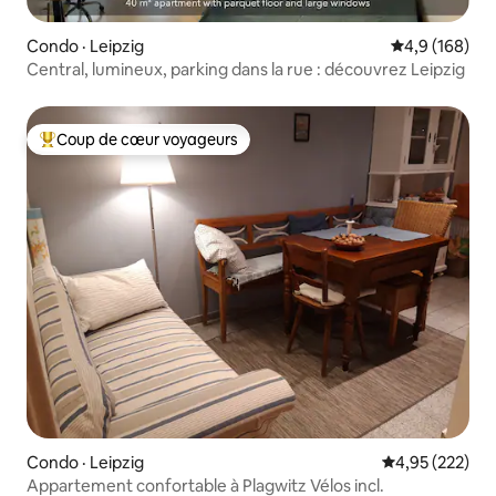
Condo · Leipzig
Note moyenne
4,9 (168)
Central, lumineux, parking dans la rue : découvrez Leipzig
Coup de cœur voyageurs
Coup de cœur voyageurs parmi les plus aimés
Condo · Leipzig
Note moyenne 
4,95 (222)
Appartement confortable à Plagwitz Vélos incl.