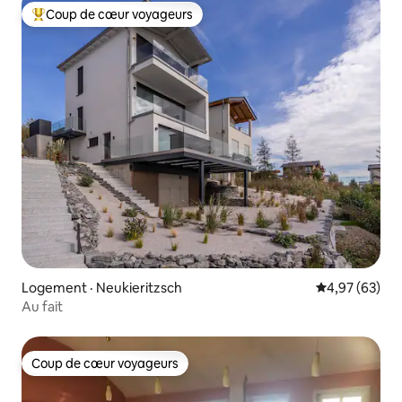
Coup de cœur voyageurs
Coup de cœur voyageurs parmi les plus aimés
Logement · Neukieritzsch
Note moyenne
4,97 (63)
Au fait
Coup de cœur voyageurs
Coup de cœur voyageurs