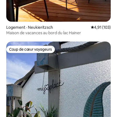
Logement · Neukieritzsch
Note moyenne 
4,91 (103)
Maison de vacances au bord du lac Hainer
Coup de cœur voyageurs
Coup de cœur voyageurs