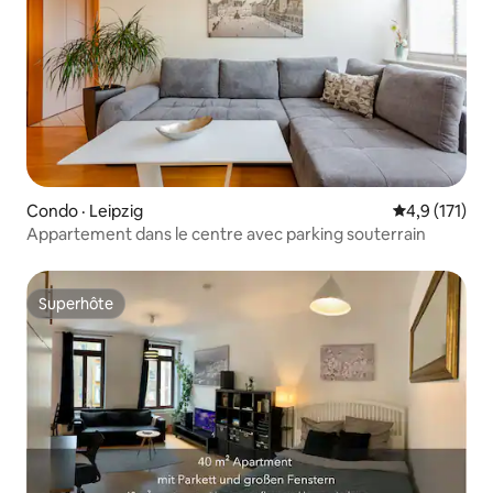
Condo · Leipzig
Note moyenne
4,9 (171)
Appartement dans le centre avec parking souterrain
Superhôte
Superhôte