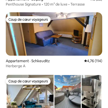
Penthouse Signature • 120 m² de luxe • Terrasse
Coup de cœur voyageurs
Coup de cœur voyageurs
Appartement · Schkeuditz
Note moyenne 
4,76 (114)
Herberge A
Coup de cœur voyageurs
Coup de cœur voyageurs