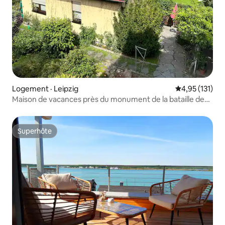
Logement · Leipzig
Note moyenne 
4,95 (131)
Maison de vacances près du monument de la bataille des
Nations
Superhôte
Superhôte