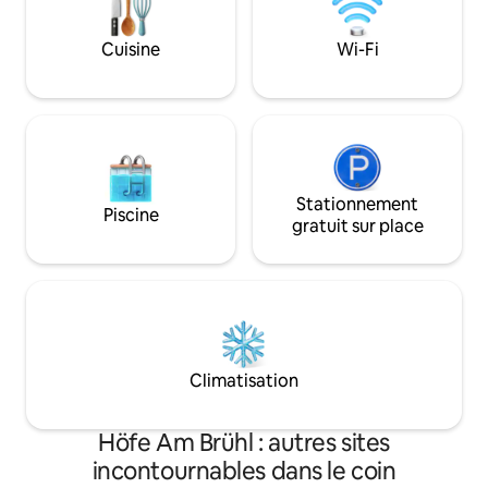
de 15h00 à 21 h 00 (arrivée🌟 tardive sur
vous détendre surt
demande) - Départ jusqu'à 11 h 00
ensoleillés.
Cuisine
Wi-Fi
Supermarché et cafés au coin de la rue
Stationnement
Piscine
gratuit sur place
Climatisation
Höfe Am Brühl : autres sites
incontournables dans le coin