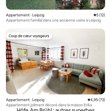
Appartement · Leipzig
Note moye
5 (12)
Appartement familial dans une ancienne usine à Leipzig
Coup de cœur voyageurs
Coup de cœur voyageurs
Appartement · Leipzig
Note moyenne
4,95 (73)
Appartement joliment décoré dans la maison Erika
Höfe Am Brühl : autres superbes