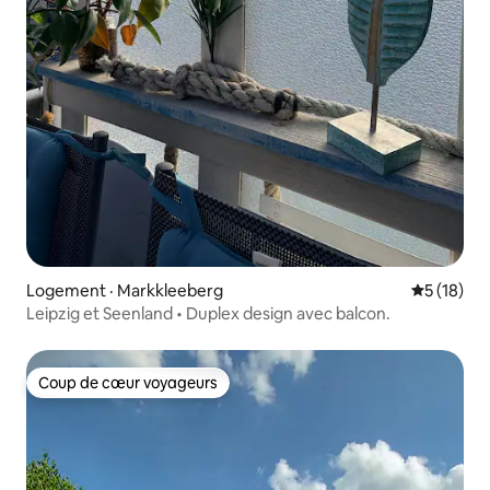
Logement · Markkleeberg
Note moye
5 (18)
Leipzig et Seenland • Duplex design avec balcon.
Coup de cœur voyageurs
Coup de cœur voyageurs