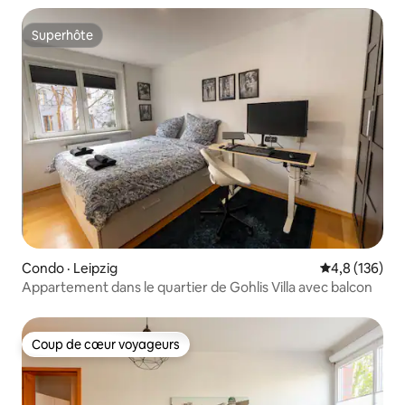
Superhôte
Superhôte
Condo · Leipzig
Note moyenne
4,8 (136)
Appartement dans le quartier de Gohlis Villa avec balcon
Coup de cœur voyageurs
Coup de cœur voyageurs