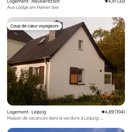
Logement · Neukieritzsch
Note moyenne
4,91 (33)
Ava Lodge am Hainer See
Coup de cœur voyageurs
Coup de cœur voyageurs
Logement · Leipzig
Note moyenne 
4,89 (104)
Maison de vacances dans la verdure à Leipzig-
Liebertwolkwitz