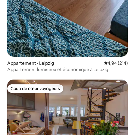
Appartement · Leipzig
Note moyenne 
4,94 (214)
Appartement lumineux et économique à Leipzig
Coup de cœur voyageurs
Coup de cœur voyageurs