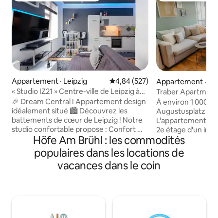
Appartement · Leipzig
Note moyenne de 4,84 sur 5, 5
4,84 (527)
Appartement · Lei
« Studio IZ21 » Centre-ville de Leipzig à
Traber Apartments
proximité de l'Arena
central
🎉 Dream Central ! Appartement design
À environ 1 000 mè
idéalement situé 🏙️ Découvrez les
Augustusplatz : il n
battements de cœur de Leipzig ! Notre
L'appartement de 2
studio confortable propose : Confort ✅
2e étage d'un imm
Höfe Am Brühl : les commodités
haut de gamme : lit king size de 1,8 m et
latérale (calme) du
cuisine entièrement équipée (lave-
dispose d'une nouv
populaires dans les locations de
vaisselle, micro-ondes, cuisinière)
nouvelle salle de b
vacances dans le coin
Emplacement ✅ idéal : 5 minutes de
d'une chambre avec
l'église St. Thomas, de la Red Bull Arena
salon spacieux av
et du centre-ville Stationnement ✅
d'une place de par
gratuit * autour de l'immeuble
souterrain et asce
(généralement en quelques minutes)
entièrement occul
Avantages ✨ bonus : Arrivée autonome
couvert orienté ou