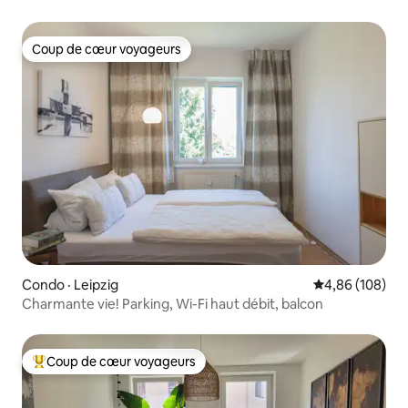
Coup de cœur voyageurs
Coup de cœur voyageurs
Condo · Leipzig
Note moyenne 
4,86 (108)
Charmante vie! Parking, Wi-Fi haut débit, balcon
Coup de cœur voyageurs
Coup de cœur voyageurs parmi les plus aimés