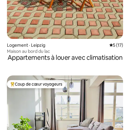
Logement · Leipzig
Note moye
5 (17)
Maison au bord du lac
Appartements à louer avec climatisation
Coup de cœur voyageurs
Coup de cœur voyageurs parmi les plus aimés