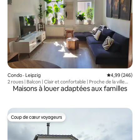
Condo · Leipzig
Note moyenne 
4,99 (246)
2 roues | Balcon | Clair et confortable | Proche de la ville
Maisons à louer adaptées aux familles
350 m
Coup de cœur voyageurs
Coup de cœur voyageurs