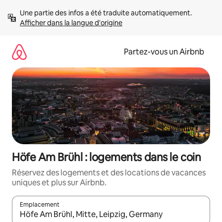
Aller
Une partie des infos a été traduite automatiquement. 
directement
Afficher dans la langue d'origine
au
contenu
Partez-vous un Airbnb
Höfe Am Brühl : logements dans le coin
Réservez des logements et des locations de vacances
uniques et plus sur Airbnb.
Emplacement
Quand les résultats sont affichés, parcourez-les en utilisant les 