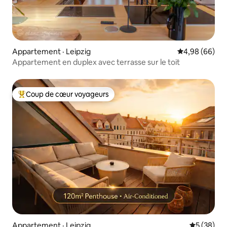
Appartement · Leipzig
Note moyenne
4,98 (66)
Appartement en duplex avec terrasse sur le toit
Coup de cœur voyageurs
Coup de cœur voyageurs parmi les plus aimés
Appartement · Leipzig
Note moye
5 (38)