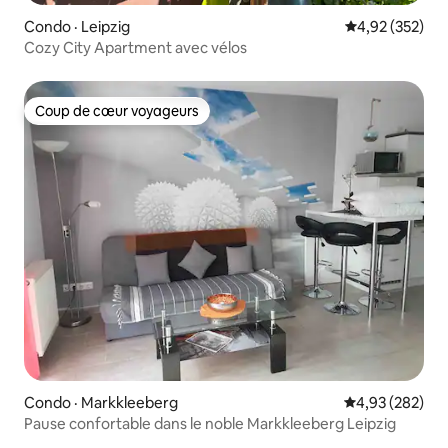
Condo · Leipzig
Note moyenne 
4,92 (352)
Cozy City Apartment avec vélos
Coup de cœur voyageurs
Coup de cœur voyageurs
Condo · Markkleeberg
Note moyenne 
4,93 (282)
Pause confortable dans le noble Markkleeberg Leipzig