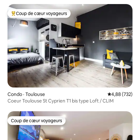
Coup de cœur voyageurs
Coup de cœur voyageurs parmi les plus aimés
Condo · Toulouse
Note moyenne 
4,88 (732)
Coeur Toulouse St Cyprien T1 bis type Loft / CLIM
Coup de cœur voyageurs
Coup de cœur voyageurs