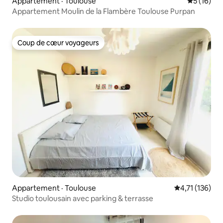
Appartement · Toulouse
Note moye
5 (16)
Appartement Moulin de la Flambère Toulouse Purpan
Coup de cœur voyageurs
Coup de cœur voyageurs
Appartement · Toulouse
Note moyenne 
4,71 (136)
Studio toulousain avec parking & terrasse