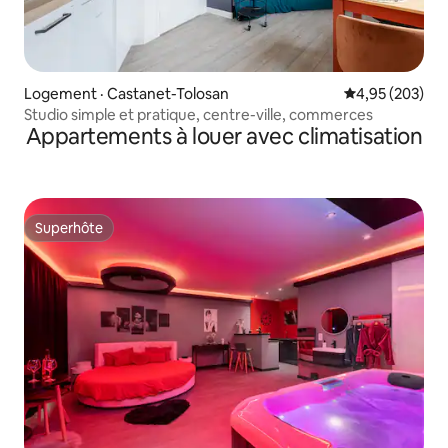
Logement · Castanet-Tolosan
Note moyenne 
4,95 (203)
Studio simple et pratique, centre-ville, commerces
Appartements à louer avec climatisation
Superhôte
Superhôte