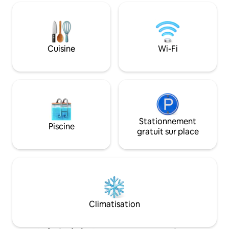
Cartoucherie (Esp
Plantes, 6 min du Stadium de Toulouse
gastronomique et c
et 10 min du Casino Barrière.
de sport, pharmac
recharge électriqu
Cuisine
Wi-Fi
Stationnement
Piscine
gratuit sur place
Climatisation