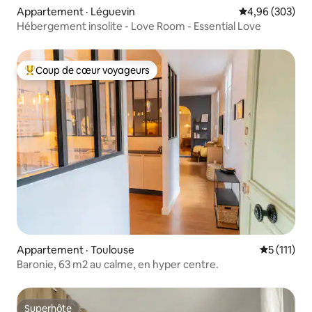
Appartement · Léguevin
Note moyenne 
4,96 (303)
Hébergement insolite - Love Room - Essential Love
Coup de cœur voyageurs
Coup de cœur voyageurs parmi les plus aimés
Appartement · Toulouse
Note moyen
5 (111)
Baronie, 63 m2 au calme, en hyper centre.
Superhôte