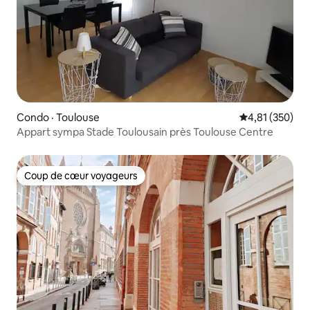
Condo · Toulouse
Note moyenne 
4,81 (350)
Appart sympa Stade Toulousain près Toulouse Centre
Coup de cœur voyageurs
Coup de cœur voyageurs