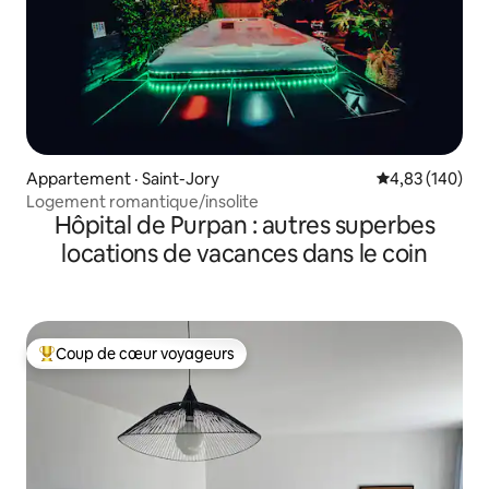
Appartement · Saint-Jory
Note moyenne 
4,83 (140)
Logement romantique/insolite
Hôpital de Purpan : autres superbes
locations de vacances dans le coin
Coup de cœur voyageurs
Coup de cœur voyageurs parmi les plus aimés