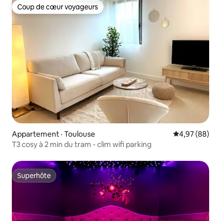
Coup de cœur voyageurs
Coup de cœur voyageurs
Appartement · Toulouse
Note moyenne
4,97 (88)
T3 cosy à 2 min du tram - clim wifi parking
Superhôte
Superhôte