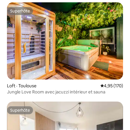
Superhôte
Superhôte
Loft · Toulouse
Note moyenne 
4,95 (170)
Jungle Love Room avec jacuzzi intérieur et sauna
Superhôte
Superhôte