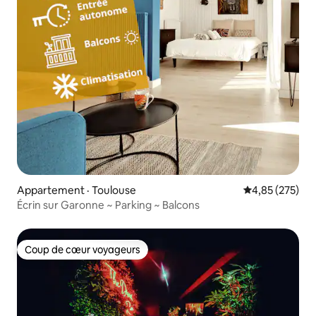
Appartement · Toulouse
Note moyenne 
4,85 (275)
Écrin sur Garonne ~ Parking ~ Balcons
Coup de cœur voyageurs
Coup de cœur voyageurs