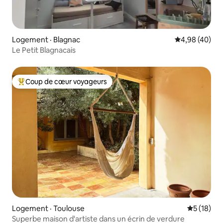
Logement · Blagnac
Note moyenne
4,98 (40)
Le Petit Blagnacais
Coup de cœur voyageurs
Coup de cœur voyageurs parmi les plus aimés
Logement · Toulouse
Note moye
5 (18)
Superbe maison d'artiste dans un écrin de verdure