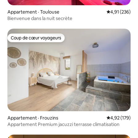
Appartement · Toulouse
Note moyenne 
4,91 (236)
Bienvenue dans la nuit secrète
Coup de cœur voyageurs
Coup de cœur voyageurs
Appartement · Frouzins
Note moyenne 
4,92 (179)
Appartement Premium jacuzzi terrasse climatisation