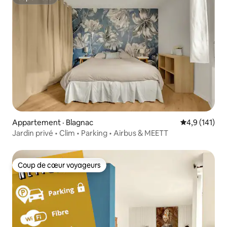
Superhôte
Appartement · Blagnac
Note moyenne
4,9 (141)
Jardin privé • Clim • Parking • Airbus & MEETT
Coup de cœur voyageurs
Coup de cœur voyageurs