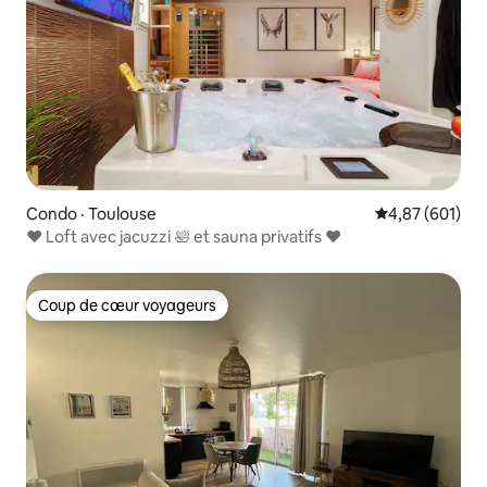
Condo · Toulouse
Note moyenne 
4,87 (601)
♥️ Loft avec jacuzzi 🛀 et sauna privatifs ♥️
Coup de cœur voyageurs
Coup de cœur voyageurs