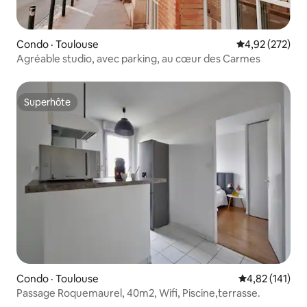
Condo · Toulouse
Note moyenne 
4,92 (272)
Agréable studio, avec parking, au cœur des Carmes
Superhôte
Superhôte
Condo · Toulouse
Note moyenne 
4,82 (141)
Passage Roquemaurel, 40m2, Wifi, Piscine,terrasse.