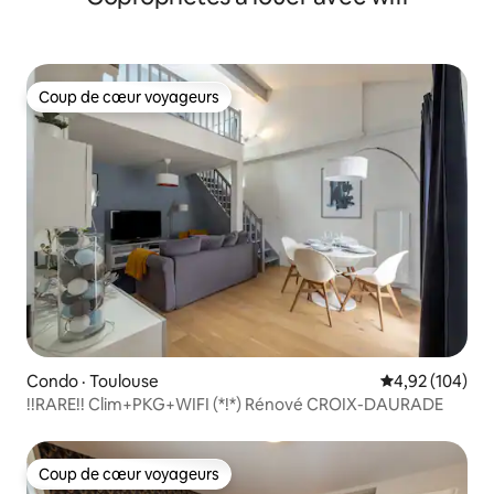
Coup de cœur voyageurs
Coup de cœur voyageurs
Condo · Toulouse
Note moyenne 
4,92 (104)
!!RARE!! Clim+PKG+WIFI (*!*) Rénové CROIX-DAURADE
Coup de cœur voyageurs
Coup de cœur voyageurs