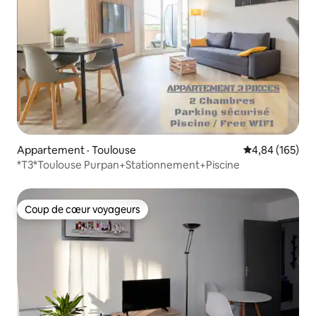
Appartement · Toulouse
Note moyenne 
4,84 (165)
*T3*Toulouse Purpan+Stationnement+Piscine
Coup de cœur voyageurs
Coup de cœur voyageurs