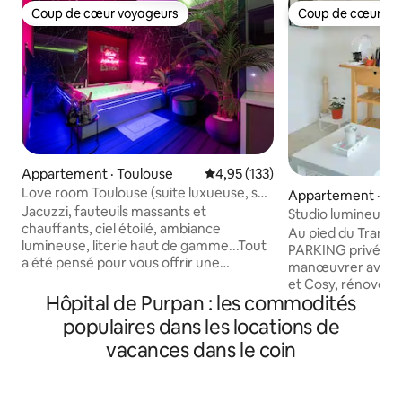
Coup de cœur voyageurs
Coup de cœur vo
Coup de cœur voyageurs
Coup de cœur vo
Appartement · Toulouse
Note moyenne de 4,95 sur 5, 1
4,95 (133)
Love room Toulouse (suite luxueuse, spa
Appartement · To
privatif)
Jacuzzi, fauteuils massants et
Studio lumineux P
chauffants, ciel étoilé, ambiance
"Zénith"
Au pied du Tram et
lumineuse, literie haut de gamme...Tout
PARKING privé au s
a été pensé pour vous offrir une
manœuvrer avec s
expérience unique, avec un moment de
et Cosy, rénové, la
détente garanti ! Des options
Hôpital de Purpan : les commodités
lumineuse grâce à
supplémentaires sont disponibles sur
vitrée. Ce studio dispose d'une cuisine
populaires dans les locations de
demande pour rendre votre séjour
équipée, d'une salle
vacances dans le coin
encore plus agréable.. Situé dans le
places et d'un lit
quartier du Busca, à deux pas du Pont
enfants. Proche de divers lieux: Zénith,
des Demoiselles, l'appartement est à 5
CHU Purpan, les Ha
min du centre-ville, 3 min du Jardin des