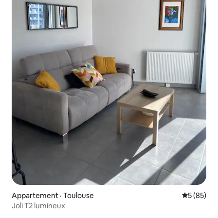
Appartement · Toulouse
Note moye
5 (85)
Joli T2 lumineux