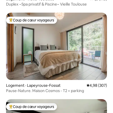
Duplex ~Spa privatif & Piscine~ Vieille Toulouse
Coup de cœur voyageurs
Coup de cœur voyageurs parmi les plus aimés
Logement · Lapeyrouse-Fossat
Note moyenne 
4,98 (307)
Pause-Nature. Maison Cosmos - T2 + parking
Coup de cœur voyageurs
Coup de cœur voyageurs parmi les plus aimés