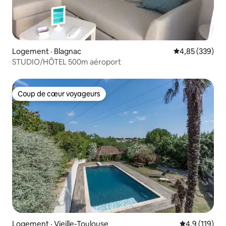
Logement · Blagnac
Note moyenne 
4,85 (339)
STUDIO/HÔTEL 500m aéroport
Coup de cœur voyageurs
Coup de cœur voyageurs
Logement · Vieille-Toulouse
Note moyenne
4,9 (119)