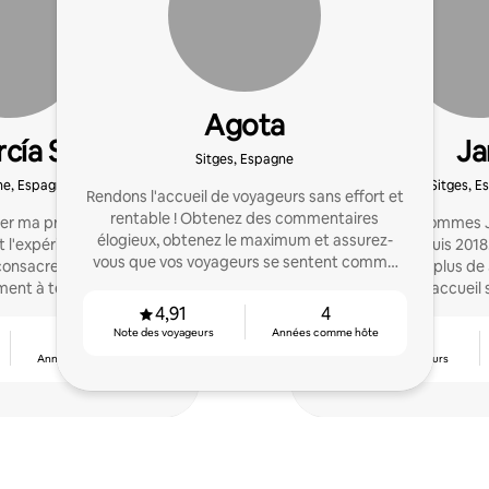
Agota
rcía Sabio
Ja
Sitges, Espagne
ne, Espagne
Sitges, E
Rendons l'accueil de voyageurs sans effort et
rentable ! Obtenez des commentaires
r ma propre maison il y
Hola ! Nous sommes J
élogieux, obtenez le maximum et assurez-
t l'expérience a été si
passionnés depuis 2018
vous que vos voyageurs se sentent comme
 consacre actuellement
de 7 ans pour plus de
chez eux. Prêt à passer du niveau ?
ment à temps plein
assurons un accueil 
voyageurs 
4,91
4
Note des voyageurs
Années comme hôte
8
4,80
Années comme hôte
Note des voyageurs