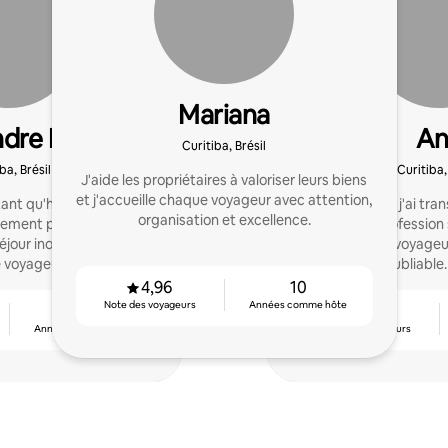
Mariana
dre Luiz
An
Curitiba, Brésil
ba, Brésil
Curitiba,
J'aide les propriétaires à valoriser leurs biens
et j'accueille chaque voyageur avec attention,
tant qu'hôte Airbnb à
Il y a sept ans, j'ai 
organisation et excellence.
ement pour le bien-être,
temps en profession 
éjour inoubliable pour
accueillir les voyageur
 voyageur.
expérience inoubliable.
faire plaisir à 
4,96
10
Note des voyageurs
Années comme hôte
12
4,93
Années comme hôte
Note des voyageurs