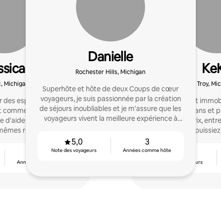
Danielle
ssica
Ke
Rochester Hills, Michigan
c, Michigan
Troy, Mi
Superhôte et hôte de deux Coups de cœur
voyageurs, je suis passionnée par la création
er des espaces que les
Je suis agent immob
de séjours inoubliables et je m'assure que les
t comme chaleureux et
expérimenté (5 ans et p
voyageurs vivent la meilleure expérience à
te d'aider d'autres hôtes
détails (outils, prix, en
chaque fois.
 mêmes résultats.
pour que vous puissiez
vos prio
5,0
3
Note des voyageurs
Années comme hôte
3
4,81
Années comme hôte
Note des voyageurs