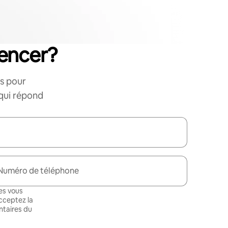
encer?
s pour
 qui répond
Numéro de téléphone
es vous
cceptez la
taires du