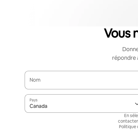
Vous 
Donne
répondre à
Nom
Pays
Canada
En sél
contacten
Politique 