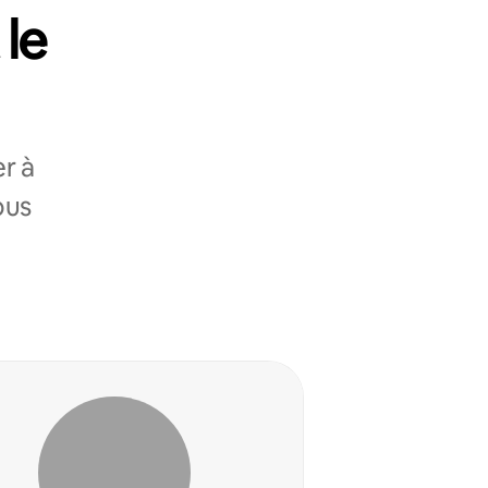
 le
r à
ous