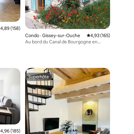
ote moyenne de 4,89 sur 5, 158 commentaires
4,89 (158)
res
Condo · Gissey-sur-Ouche
Note moyenne de 4,93 
4,93 (165)
Au bord du Canal de Bourgogne en
pleine nature.
Superhôte
Superhôte
ote moyenne de 4,96 sur 5, 185 commentaires
4,96 (185)