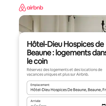
Aller
directement
au
contenu
Hôtel-Dieu Hospices de
Beaune : logements dan
le coin
Réservez des logements et des locations de
vacances uniques et plus sur Airbnb.
Emplacement
Quand les résultats sont affichés, parcourez-les en 
Arrivée