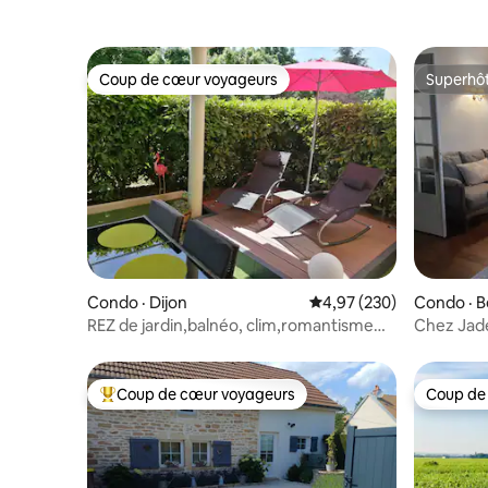
Coup de cœur voyageurs
Superhô
Coup de cœur voyageurs
Superhô
Condo · Dijon
Note moyenne de 4,97 
4,97 (230)
Condo · 
REZ de jardin,balnéo, clim,romantisme
Chez Jad
glamour ❤️2
Coup de cœur voyageurs
Coup de
Coup de cœur voyageurs parmi les plus aimés
Coup de