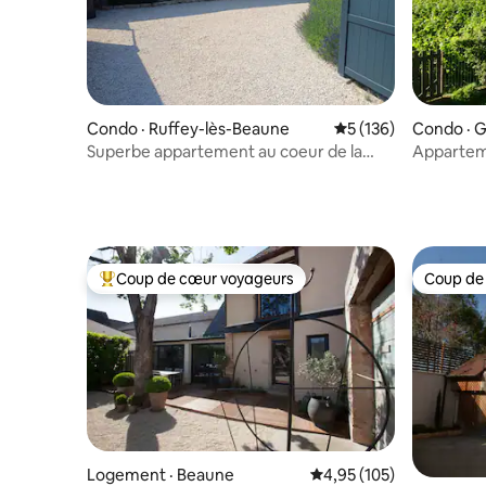
Condo · Ruffey-lès-Beaune
Note moyenne de 5 
5 (136)
Condo · 
n
Superbe appartement au coeur de la
Apparteme
Bourgogne.
Gevrey
Coup de cœur voyageurs
Coup de
Coup de cœur voyageurs parmi les plus aimés
Coup de
Logement · Beaune
Note moyenne de 4,95 
4,95 (105)