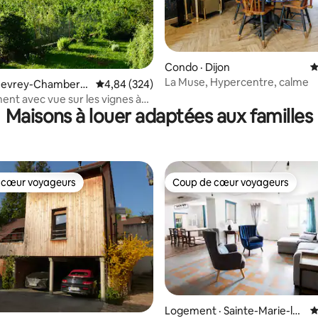
Condo · Dijon
N
La Muse, Hypercentre, calme
sur 5, 136 commentaires
Gevrey-Chamberti
Note moyenne de 4,84 sur 5, 324 commentai
4,84 (324)
nt avec vue sur les vignes à
Maisons à louer adaptées aux familles
 cœur voyageurs
Coup de cœur voyageurs
 cœur voyageurs
Coup de cœur voyageurs
sur 5, 105 commentaires
Logement · Sainte-Marie-la-
N