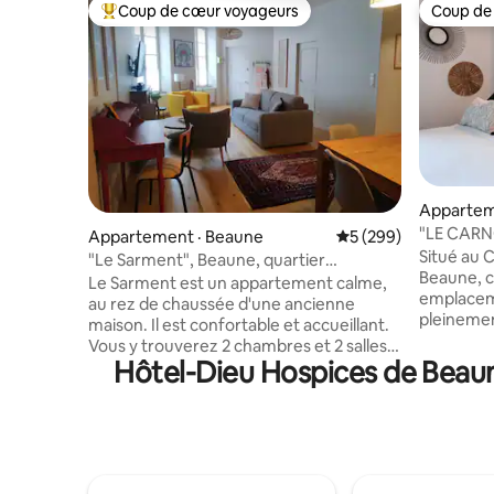
Coup de cœur voyageurs
Coup de
Coup de cœur voyageurs parmi les plus aimés
Coup de
Appartem
"LE CARN
Appartement · Beaune
Note moyenne de 5 
5 (299)
Cœur de 
Situé au 
"Le Sarment", Beaune, quartier
Beaune, c
historique
Le Sarment est un appartement calme,
emplaceme
au rez de chaussée d'une ancienne
pleinemen
maison. Il est confortable et accueillant.
tant au ni
Vous y trouverez 2 chambres et 2 salles
gastronom
Hôtel-Dieu Hospices de Beaune
de bain attenantes (pas de wc dans les
vue impre
salles de bain). Situé à côté des remparts
toutes se
et des plus jolies caves de la ville, il est
(marchés,
aussi à moins de 10 minutes à pied de
sur les c
l'Hôtel Dieu. Lave linge. Linge de lit et de
sur les c
toilette fournis. Gel douche et
2ème étag
Shampooing offerts. Parking payant dans