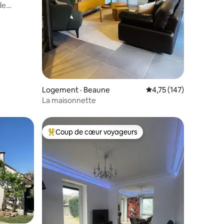
de
res
Logement · Beaune
Note moyenne de 4,75
4,75 (147)
La maisonnette
Coup de cœur voyageurs
les plus aimés
Coup de cœur voyageurs parmi les plus aimés