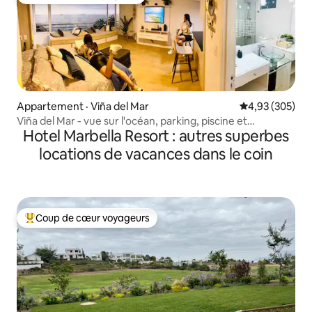
Coup de cœur voyageurs
Appartement · Viña del Mar
Note moyenne 
4,93 (305)
Viña del Mar - vue sur l'océan, parking, piscine et
Hotel Marbella Resort : autres superbes
climatisation
locations de vacances dans le coin
Coup de cœur voyageurs
Coup de cœur voyageurs parmi les plus aimés