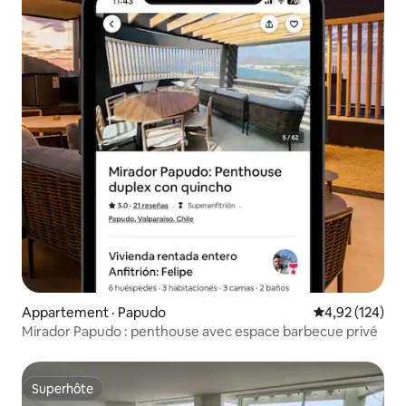
Appartement · Papudo
Note moyenne 
4,92 (124)
Mirador Papudo : penthouse avec espace barbecue privé
Superhôte
Superhôte