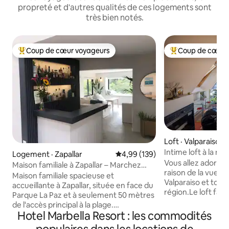
propreté et d'autres qualités de ces logements sont
très bien notés.
Coup de cœur voyageurs
Coup de cœur 
Coup de cœur voyageurs parmi les plus aimés
Coup de cœur voy
Loft · Valparaiso
Intime loft à la m
Logement · Zapallar
Note moyenne de 4,99 sur 5, 1
4,99 (139)
sur la baie
Vous allez adorer
Maison familiale à Zapallar – Marchez
raison de la vue ma
jusqu'à la plage
Maison familiale spacieuse et
Valparaiso et tout l
accueillante à Zapallar, située en face du
région.Le loft fait
Parque La Paz et à seulement 50 mètres
maison du Cerro 
de l'accès principal à la plage.
rénovée et l'empla
Hotel Marbella Resort : les commodités
Entièrement rénovée, elle peut accueillir
proximité de lieux d
confortablement jusqu'à 14 personnes