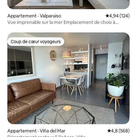
Appartement · Valparaiso
Note moyenne 
4,94 (124)
Vue imprenable sur la mer Emplacement de choix à
Reñaca
Coup de cœur voyageurs
Coup de cœur voyageurs
Appartement · Viña del Mar
Note moyenne
4,8 (568)