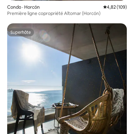
Condo · Horcón
Note moyenne 
4,82 (109)
Première ligne copropriété Altomar (Horcón)
Superhôte
Superhôte