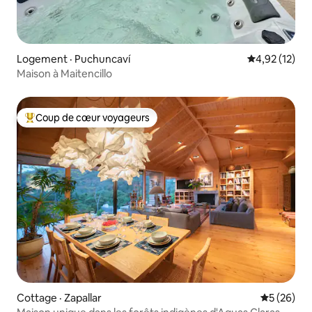
Logement · Puchuncaví
Note moyenne
4,92 (12)
Maison à Maitencillo
Coup de cœur voyageurs
Coup de cœur voyageurs parmi les plus aimés
Cottage · Zapallar
Note moye
5 (26)