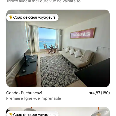
Triplex avec la meilleure vue de Valparaiso
Coup de cœur voyageurs
Coup de cœur voyageurs parmi les plus aimés
Condo · Puchuncaví
Note moyenne 
4,87 (180)
Première ligne vue imprenable
Coup de cœur voyageurs