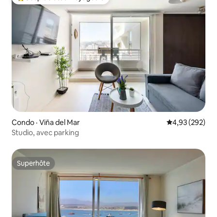
Coup de cœur voyageurs parmi les plus aimés
Condo · Viña del Mar
Note moyenne 
4,93 (292)
Studio, avec parking
Superhôte
Superhôte