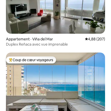
Appartement · Viña del Mar
Note moyenne 
4,88 (207)
Duplex Reñaca avec vue imprenable
Coup de cœur voyageurs
Coup de cœur voyageurs parmi les plus aimés