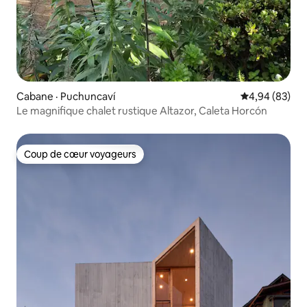
Cabane · Puchuncaví
Note moyenne
4,94 (83)
Le magnifique chalet rustique Altazor, Caleta Horcón
Coup de cœur voyageurs
Coup de cœur voyageurs