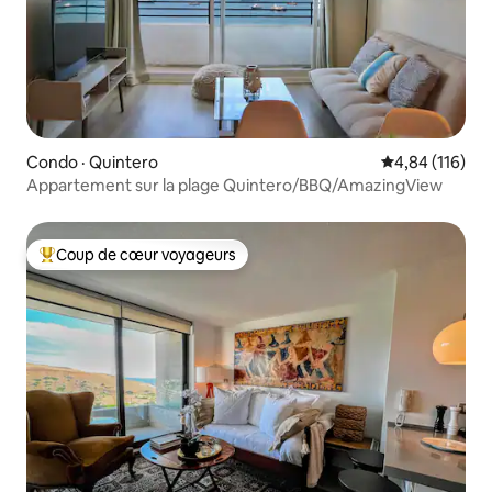
Condo · Quintero
Note moyenne 
4,84 (116)
Appartement sur la plage Quintero/BBQ/AmazingView
Coup de cœur voyageurs
Coup de cœur voyageurs parmi les plus aimés