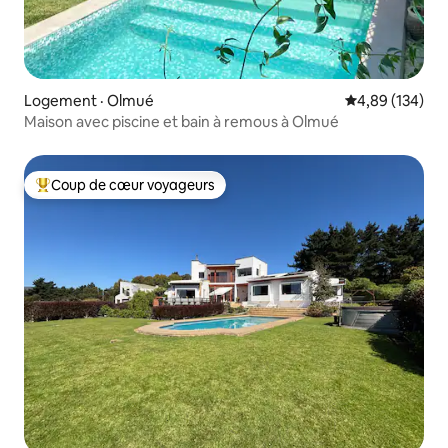
Logement · Olmué
Note moyenne 
4,89 (134)
Maison avec piscine et bain à remous à Olmué
Coup de cœur voyageurs
Coup de cœur voyageurs parmi les plus aimés