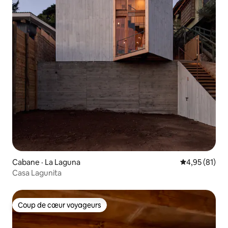
Cabane · La Laguna
Note moyenne
4,95 (81)
Casa Lagunita
Coup de cœur voyageurs
Coup de cœur voyageurs