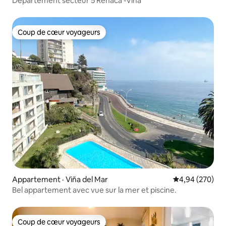
Département secteur 5 Reñaca -Viña
Coup de cœur voyageurs
Coup de cœur voyageurs
Appartement · Viña del Mar
Note moyenne 
4,94 (270)
Bel appartement avec vue sur la mer et piscine.
Coup de cœur voyageurs