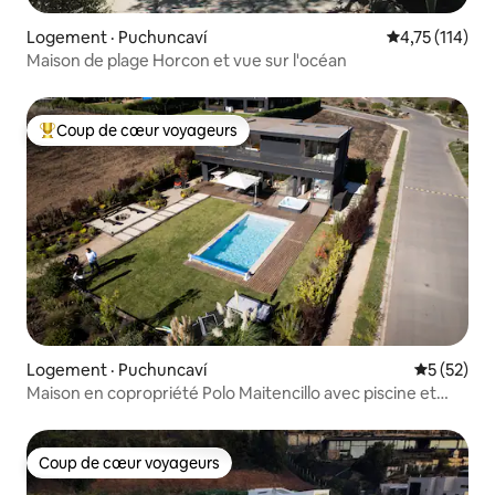
Logement · Puchuncaví
Note moyenne 
4,75 (114)
Maison de plage Horcon et vue sur l'océan
Coup de cœur voyageurs
Coup de cœur voyageurs parmi les plus aimés
Logement · Puchuncaví
Note moye
5 (52)
Maison en copropriété Polo Maitencillo avec piscine et
jacuzzi
Coup de cœur voyageurs
Coup de cœur voyageurs