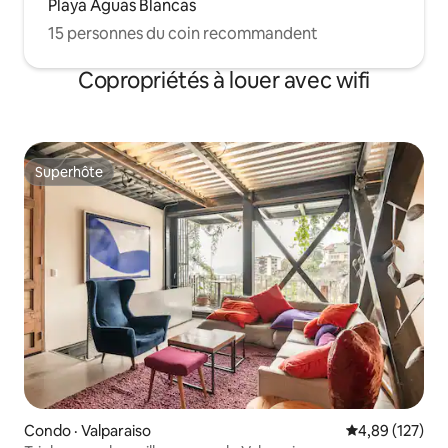
Playa Aguas Blancas
15 personnes du coin recommandent
Copropriétés à louer avec wifi
Superhôte
Superhôte
Condo · Valparaiso
Note moyenne 
4,89 (127)