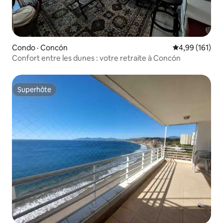
Condo · Concón
Note moyenne 
4,99 (161)
Confort entre les dunes : votre retraite à Concón
Superhôte
Superhôte