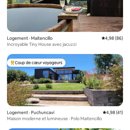
Logement · Maitencillo
Note moyenne
4,98 (86)
Incroyable Tiny House avec jacuzzi
Coup de cœur voyageurs
Coup de cœur voyageurs parmi les plus aimés
Logement · Puchuncaví
Note moyenne
4,98 (41)
Maison moderne et lumineuse · Polo Maitencillo