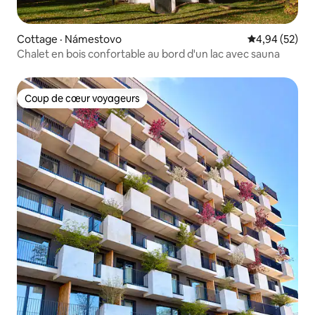
Cottage · Námestovo
Note moyenne
4,94 (52)
Chalet en bois confortable au bord d'un lac avec sauna
Coup de cœur voyageurs
Coup de cœur voyageurs