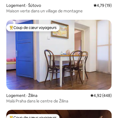
Logement · Šútovo
Note moyenne
4,79 (19)
Maison verte dans un village de montagne
Coup de cœur voyageurs
Coup de cœur voyageurs parmi les plus aimés
Logement · Žilina
Note moyenne 
4,92 (448)
Malá Praha dans le centre de Žilina
Coup de cœur voyageurs