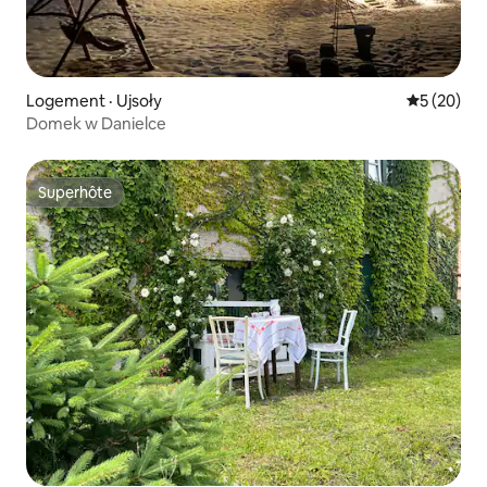
Logement · Ujsoły
Note moye
5 (20)
Domek w Danielce
Superhôte
Superhôte