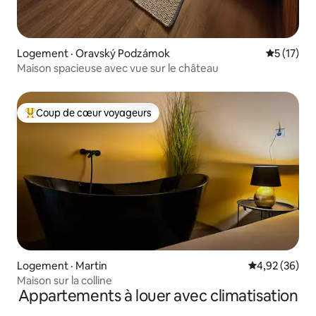
Logement · Oravský Podzámok
Note moye
5 (17)
Maison spacieuse avec vue sur le château
Coup de cœur voyageurs
Coup de cœur voyageurs parmi les plus aimés
Logement · Martin
Note moyenne
4,92 (36)
Maison sur la colline
Appartements à louer avec climatisation