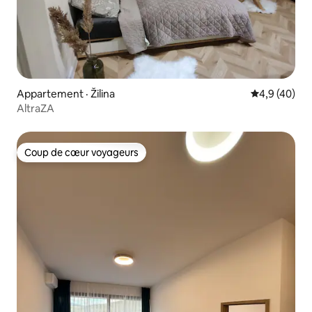
Appartement · Žilina
Note moyenn
4,9 (40)
AltraZA
Coup de cœur voyageurs
Coup de cœur voyageurs