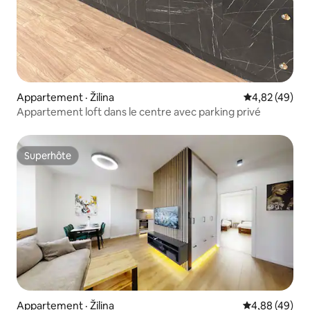
Appartement · Žilina
Note moyenne
4,82 (49)
Appartement loft dans le centre avec parking privé
Superhôte
Superhôte
Appartement · Žilina
Note moyenne
4,88 (49)