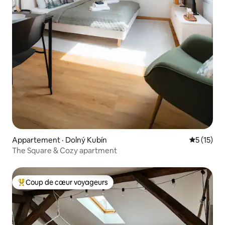
Appartement · Dolný Kubín
Note moye
5 (15)
The Square & Cozy apartment
Coup de cœur voyageurs
Coup de cœur voyageurs parmi les plus aimés