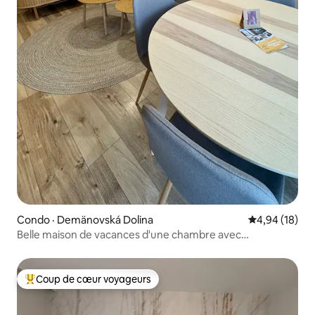
Condo · Demänovská Dolina
Note moyenne
4,94 (18)
Belle maison de vacances d'une chambre avec
stationnement gratuit
Coup de cœur voyageurs
Coup de cœur voyageurs parmi les plus aimés