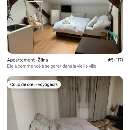
Appartement · Žilina
Note moyen
5 (117)
Elle a commencé à se garer dans la vieille ville
Coup de cœur voyageurs
Coup de cœur voyageurs