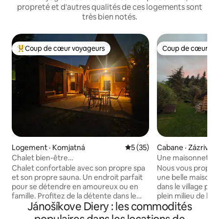
propreté et d'autres qualités de ces logements sont
très bien notés.
Coup de cœur voyageurs
Coup de cœur vo
Coup de cœur voyageurs parmi les plus aimés
Coup de cœur vo
Logement · Komjatná
Note moyenne de 5 sur 5, 
5 (35)
Cabane · Zázrivá
Chalet bien-être
Une maisonnette d
Triangel | jacuzzi | sauna | hory
Zázrivá
Chalet confortable avec son propre spa
Nous vous proposo
et son propre sauna. Un endroit parfait
une belle maison e
pour se détendre en amoureux ou en
dans le village pit
famille. Profitez de la détente dans le
plein milieu de la 
Jánošíkove Diery : les commodités
spa et de la tranquillité des montagnes.
Profitez du calme e
Détendez-vous dans un endroit paisible
montagnes, des p