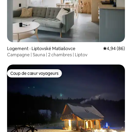
Logement · Liptovské Matiašovce
Note moyenne
4,94 (86)
Campagne | Sauna | 2 chambres | Liptov
Coup de cœur voyageurs
Coup de cœur voyageurs