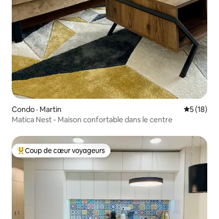
Condo · Martin
Note moye
5 (18)
Matica Nest - Maison confortable dans le centre
Coup de cœur voyageurs
Coup de cœur voyageurs parmi les plus aimés