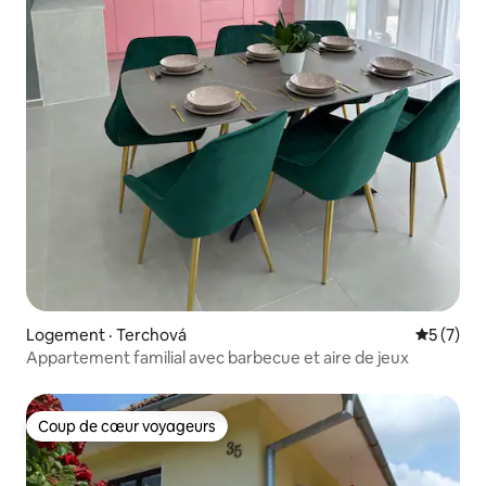
Logement · Terchová
Note moy
5 (7)
Appartement familial avec barbecue et aire de jeux
Coup de cœur voyageurs
Coup de cœur voyageurs