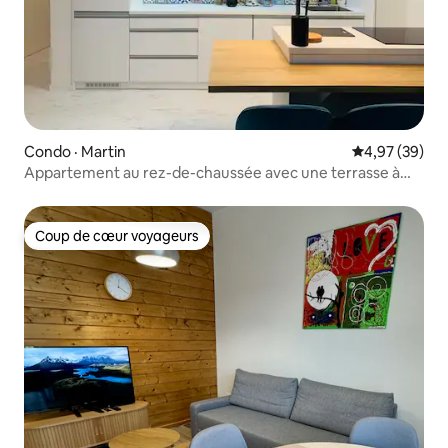
Condo · Martin
Note moyenne
4,97 (39)
Appartement au rez-de-chaussée avec une terrasse à
Martin
Coup de cœur voyageurs
Coup de cœur voyageurs