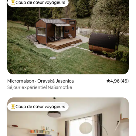
Coup de cœur voyageurs
Coup de cœur voyageurs parmi les plus aimés
Micromaison · Oravská Jasenica
Note moyenne
4,96 (46)
Séjour expérientiel NaSamotke
Coup de cœur voyageurs
Coup de cœur voyageurs parmi les plus aimés