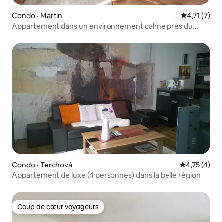
Condo · Martin
Note moyenn
4,71 (7)
Appartement dans un environnement calme près du
centre
Condo · Terchová
Note moyenn
4,75 (4)
Appartement de luxe (4 personnes) dans la belle région
Coup de cœur voyageurs
Coup de cœur voyageurs