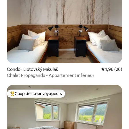
Condo · Liptovský Mikuláš
Note moyenne
4,96 (26)
Chalet Propaganda - Appartement inférieur
Coup de cœur voyageurs
Coup de cœur voyageurs parmi les plus aimés