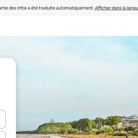
rtie des infos a été traduite automatiquement. 
Afficher dans la langu
utilisant les flèches vers le haut et vers le bas, ou en appuyant dessus 