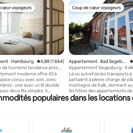
 cœur voyageurs
Coup de cœur voyageurs
 cœur voyageurs
Coup de cœur voyageurs
sur 5, 266 commentaires
ent · Hambourg
Note moyenne de 4,88 sur 5, 1 664 commentai
4,88 (1 664)
Appartement · Bad Segeber
N
g
 de tourisme tendance près de
Appartement Siegesburg - Kal
ntrale
Appartements de vacances
rtement moderne offre 43 à
Là où autrefois les transports à
space conçu avec soin, avec
partaient à pleine charge de plâ
bres : une avec un lit double
montagne de Kalk, dorment auj
avec deux lits simples. Il
les hôtes des appartements de
mmodités populaires dans les locations
également une salle de bains,
de Kalkberg. Idéalement situé e
et un coin repas confortables,
sommet de la montagne de Kalk
une cuisine entièrement équipée
grand lac de Segeberg et le cent
 Capacité maximale :
se trouve la maison de la vieille 
es (canapé-lit double pour
les appartements de vacances.
 de 7 nuits
L'appartement Siegesburg disp
le ménage hebdomadaire est
terrasse séparée. Le wifi est di