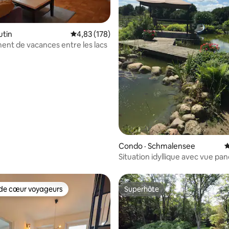
utin
Note moyenne de 4,83 sur 5, 178 commentai
4,83 (178)
nt de vacances entre les lacs
sur 5, 135 commentaires
Condo · Schmalensee
N
Situation idyllique avec vue p
de cœur voyageurs
Superhôte
cœur voyageurs parmi les plus aimés
Superhôte