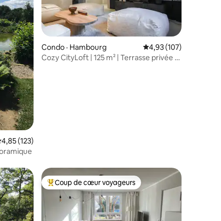
res
Condo · Hambourg
Note moyenne de 4,93 
4,93 (107)
Cozy CityLoft | 125 m² | Terrasse privée |
7 personnes
ote moyenne de 4,85 sur 5, 123 commentaires
4,85 (123)
anoramique
Coup de cœur voyageurs
Coup de cœur voyageurs parmi les plus aimés