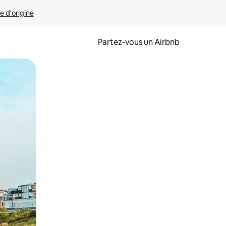
e d'origine
Partez-vous un Airbnb
et en les faisant glisser.