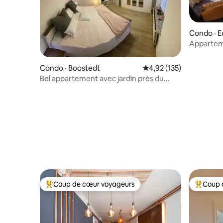
Condo · E
Apparteme
Condo · Boostedt
Note moyenne de 4,92 
4,92 (135)
Bel appartement avec jardin près du
centre commercial outlet 5 km
Coup de cœur voyageurs
Coup 
Coup de cœur voyageurs parmi les plus aimés
Coup de 