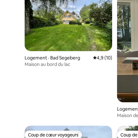
Logement · Bad Segeberg
Note moyenne de 4,9
4,9 (10)
Maison au bord du lac
Logement
Maison de
Coup de cœur voyageurs
Coup de
Coup de cœur voyageurs
Coup de