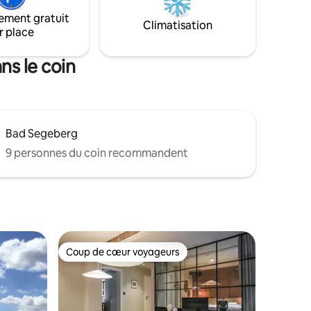
nible
Kalkberg (festival Karl May et concerts)
ement gratuit
 se fait
est à 15 minutes à pied. Calme, mais
Climatisation
r place
mérique,
pourtant central – y compris Place de
lité.
parking directement devant la maison.
ns le coin
Bad Segeberg
9 personnes du coin recommandent
Coup de cœur voyageurs
Coup de cœur voyageurs