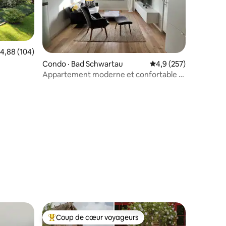
ote moyenne de 4,88 sur 5, 104 commentaires
4,88 (104)
Condo · Bad Schwartau
Note moyenne de 4,9 
4,9 (257)
Appartement moderne et confortable à
Bad Schwartau
res
Coup de cœur voyageurs
Coup de cœur voyageurs parmi les plus aimés