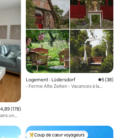
Logement · Lüdersdorf
Note moyenne de 5
5 (38)
- Ferme Alte Zeiten - Vacances à la
campagne dans une maison au toit de
chaume
res
ote moyenne de 4,89 sur 5, 178 commentaires
4,89 (178)
dans un
Coup de cœur voyageurs
Coup de cœur voyageurs parmi les plus aimés