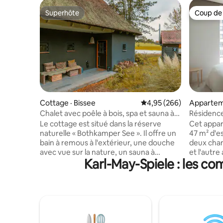
Superhôte
Coup de
Superhôte
Coup de
Cottage · Bissee
Note moyenne de 4,95 
4,95 (266)
Appartem
Chalet avec poêle à bois, spa et sauna à
Résidence
vapeur
la gare ce
Le cottage est situé dans la réserve
Cet appa
naturelle « Bothkamper See ». Il offre un
47 m² d'e
bain à remous à l'extérieur, une douche
deux cham
avec vue sur la nature, un sauna à
et l'autre 
Karl-May-Spiele : les co
vapeur, un poêle à bois, une terrasse, un
comprend 
canapé XXL et un lit super king-size, une
un salon 
cuisine entièrement équipée, une
ainsi qu'
machine à glaçons, un système de
pour votre confort.
musique Bluetooth, un tourne-disque,
6 personn
une connexion Wi-Fi, 2 x espace
2 personnes) Pour les séjours
barbecue, des vélos, un bureau à
ou plus, 