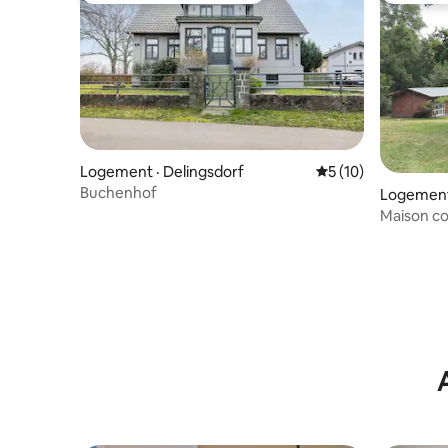
Logement · Delingsdorf
Note moyenne de 5
5 (10)
Buchenhof
Logement
Maison co