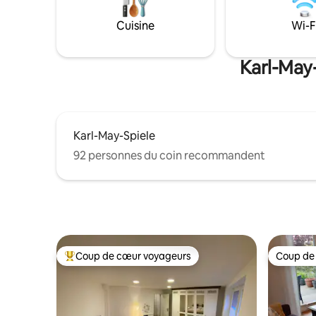
domicile, 2 x spa, un cinéma privé, une
inclus. V
balançoire géante, un foyer, un lieu de
un servic
Cuisine
Wi-F
baignade, un broyeur à bois et bien plus
moyennant
encore. Notre restaurant « Hof Bissee »
Le linge de
avec une cuisine régionale et le petit
Karl-May-
déjeuner (5 min à pied).
Karl-May-Spiele
92 personnes du coin recommandent
Coup de cœur voyageurs
Coup de
Coup de cœur voyageurs parmi les plus aimés
Coup de