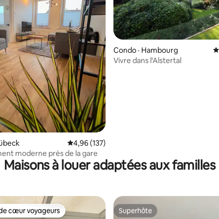
sur 5, 152 commentaires
Condo · Hambourg
N
Vivre dans l'Alstertal
Lübeck
Note moyenne de 4,96 sur 5, 137 commentai
4,96 (137)
ent moderne près de la gare
Maisons à louer adaptées aux familles
de cœur voyageurs
Superhôte
cœur voyageurs parmi les plus aimés
Superhôte