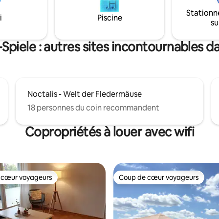
ous pouvez également réserver
gratuitement. Netflix est dispo
Stationn
e de ménage supplémentaire,
gratuitement. L'enregistrement
i
Piscine
su
 des frais supplémentaires.
automatiquement par code nu
 lit et les serviettes sont inclus.
ce qui permet une grande flexibi
Spiele : autres sites incontournables da
Noctalis - Welt der Fledermäuse
18 personnes du coin recommandent
Copropriétés à louer avec wifi
 cœur voyageurs
Coup de cœur voyageurs
 cœur voyageurs
Coup de cœur voyageurs