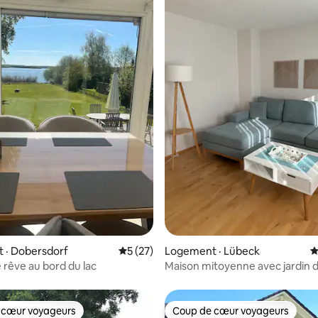
 sur 5, 10 commentaires
 · Dobersdorf
Note moyenne de 5 sur 5, 27 commentai
5 (27)
Logement · Lübeck
N
 rêve au bord du lac
Maison mitoyenne avec jardin 
endroit central
 cœur voyageurs
Coup de cœur voyageurs
 cœur voyageurs
Coup de cœur voyageurs