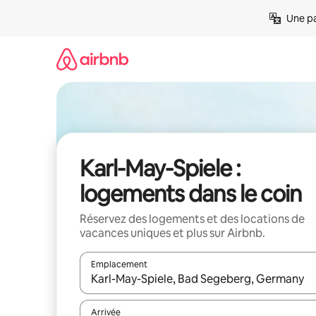
Aller
Une pa
directement
au
contenu
Karl-May-Spiele :
logements dans le coin
Réservez des logements et des locations de
vacances uniques et plus sur Airbnb.
Emplacement
Quand les résultats sont affichés, parcourez-les en 
Arrivée