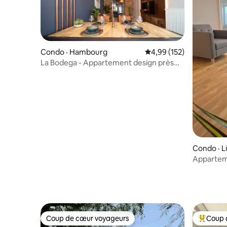
Condo · Hambourg
Note moyenne de 4,99 
4,99 (152)
La Bodega - Appartement design près
d'un lac
Condo · 
Appartem
Coup de cœur voyageurs
Coup 
Coup de cœur voyageurs
Coup de 