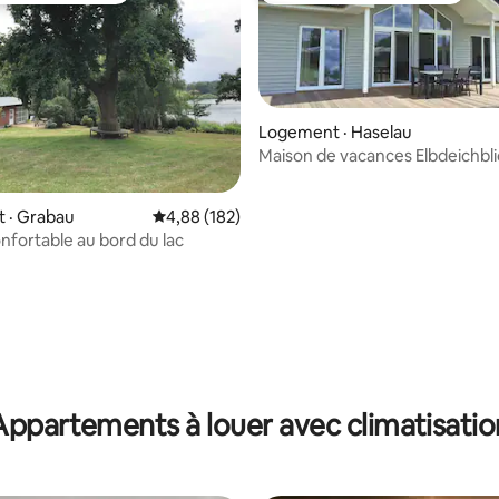
Logement · Haselau
Maison de vacances Elbdeichbli
 sur 5, 10 commentaires
 · Grabau
Note moyenne de 4,88 sur 5, 182 commentai
4,88 (182)
nfortable au bord du lac
Appartements à louer avec climatisatio