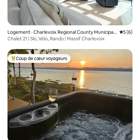
Logement · Charlevoix Regional County Municipali
Note moy
5 (6)
ty
Chalet 21 | Ski, Vélo, Rando | Massif Charlevoix
Coup de cœur voyageurs
Coup de cœur voyageurs parmi les plus aimés