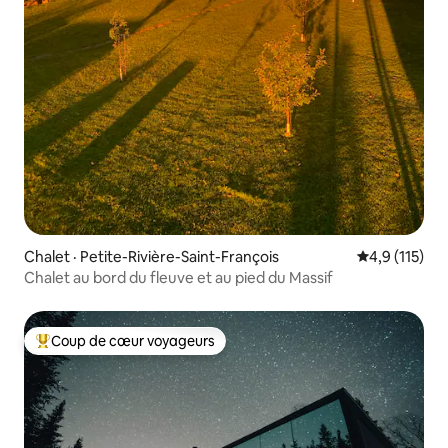
Chalet · Petite-Rivière-Saint-François
Note moyenne
4,9 (115)
Chalet au bord du fleuve et au pied du Massif
Coup de cœur voyageurs
Coup de cœur voyageurs parmi les plus aimés