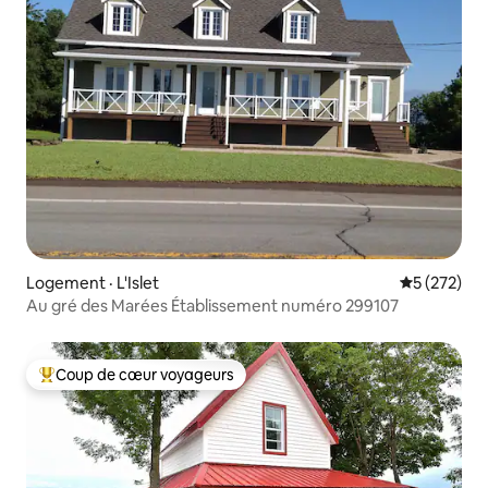
Logement · L'Islet
Note moyen
5 (272)
Au gré des Marées Établissement numéro 299107
Coup de cœur voyageurs
Coup de cœur voyageurs parmi les plus aimés