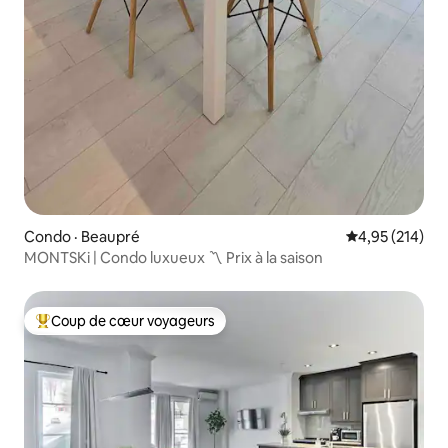
Condo · Beaupré
Note moyenne 
4,95 (214)
MONTSKi | Condo luxueux 〽️ Prix à la saison
Coup de cœur voyageurs
Coup de cœur voyageurs parmi les plus aimés