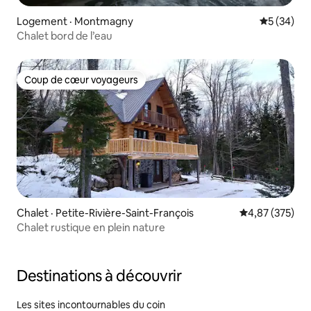
Logement · Montmagny
Note moye
5 (34)
Chalet bord de l’eau
Coup de cœur voyageurs
Coup de cœur voyageurs
Chalet · Petite-Rivière-Saint-François
Note moyenne 
4,87 (375)
Chalet rustique en plein nature
Destinations à découvrir
Les sites incontournables du coin