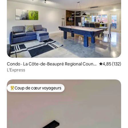
Condo · La Côte-de-Beaupré Regional Count
Note moyenne 
4,85 (132)
y Municipality
L'Express
Coup de cœur voyageurs
Coup de cœur voyageurs parmi les plus aimés