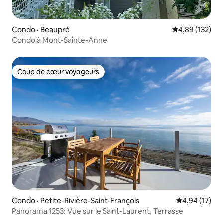
Condo · Beaupré
Note moyenne 
4,89 (132)
Condo à Mont-Sainte-Anne
Coup de cœur voyageurs
Coup de cœur voyageurs
Condo · Petite-Rivière-Saint-François
Note moyenne
4,94 (17)
Panorama 1253: Vue sur le Saint-Laurent, Terrasse