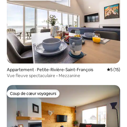
Appartement · Petite-Rivière-Saint-François
Note moye
5 (15)
Vue fleuve spectaculaire • Mezzanine
Coup de cœur voyageurs
Coup de cœur voyageurs