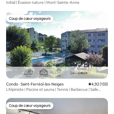
Initial | Évasion nature | Mont-Sainte-Anne
Coup de cœur voyageurs
Coup de cœur voyageurs
Condo · Saint-Ferréol-les-Neiges
Note moyenne 
4,92 (133)
L'Alpiniste | Piscine et sauna | Tennis | Barbecue | Salle
d'entraînement
Coup de cœur voyageurs
Coup de cœur voyageurs