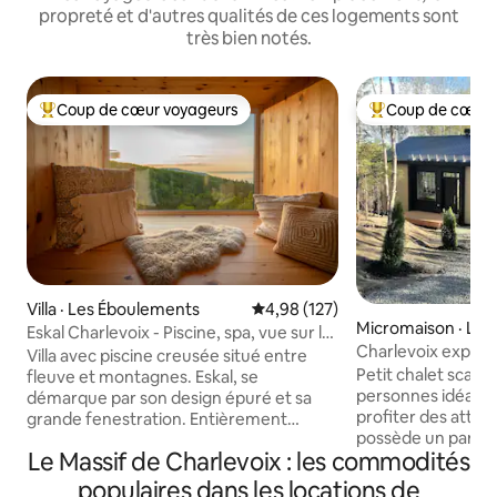
propreté et d'autres qualités de ces logements sont
très bien notés.
Coup de cœur voyageurs
Coup de cœur 
Coup de cœur voyageurs parmi les plus aimés
Coup de cœur voy
Villa · Les Éboulements
Note moyenne de 4,98 sur 5, 1
4,98 (127)
Micromaison · Le
Eskal Charlevoix - Piscine, spa, vue sur le
nts
Charlevoix expéri
Fleuve
Villa avec piscine creusée situé entre
pleine nature !
Petit chalet scan
fleuve et montagnes. Eskal, se
personnes idéalem
démarque par son design épuré et sa
profiter des attrait
grande fenestration. Entièrement
possède un parcou
équipée, la résidence possède 1 spa, 3
Le Massif de Charlevoix : les commodités
spa, hammam) Très
foyers, 3 chambres spacieuses avec salle
des bois, la vue do
de bain privée, 1 salle de jeux et sans
populaires dans les locations de