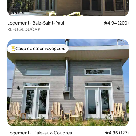
Logement · Baie-Saint-Paul
Note moyenne 
4,94 (200)
REFUGEDUCAP
Coup de cœur voyageurs
Coup de cœur voyageurs parmi les plus aimés
Logement · L'Isle-aux-Coudres
Note moyenne 
4,96 (127)