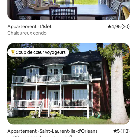
Appartement · L'Islet
Note moyenne
4,95 (20)
Chaleureux condo
Coup de cœur voyageurs
Coup de cœur voyageurs parmi les plus aimés
Appartement · Saint-Laurent-Ile-d'Orleans
Note moyen
5 (113)