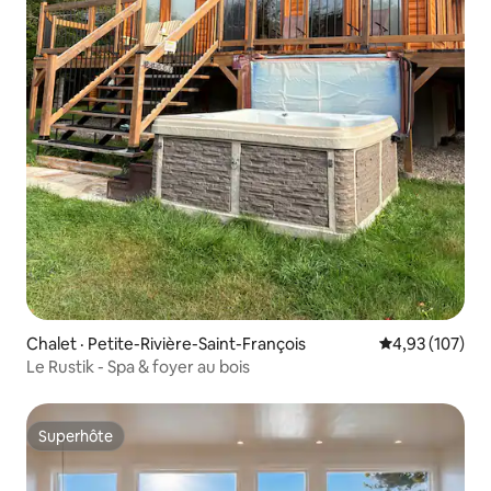
Chalet · Petite-Rivière-Saint-François
Note moyenne 
4,93 (107)
Le Rustik - Spa & foyer au bois
Superhôte
Superhôte