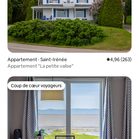
Appartement · Saint-Irénée
Note moyenne 
4,96 (263)
Appartement "La petite valise"
Coup de cœur voyageurs
Coup de cœur voyageurs