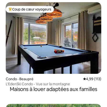
Coup de cœur voyageurs
Coup de cœur voyageurs parmi les plus aimés
Condo · Beaupré
Note moyenne 
4,99 (113)
L'EdenSki Condo - Vue sur la montagne
Maisons à louer adaptées aux familles