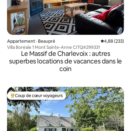
Appartement · Beaupré
Note moyenne 
4,88 (233)
Villa Boréale 1 Mont Sainte-Anne CITQ#299331
Le Massif de Charlevoix : autres
superbes locations de vacances dans le
coin
Coup de cœur voyageurs
Coup de cœur voyageurs parmi les plus aimés