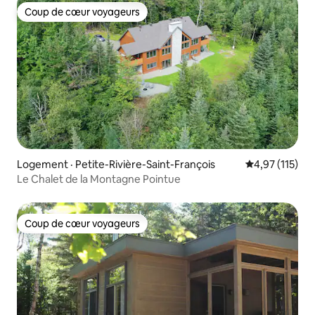
Coup de cœur voyageurs
Coup de cœur voyageurs
Logement · Petite-Rivière-Saint-François
Note moyenne 
4,97 (115)
Le Chalet de la Montagne Pointue
Coup de cœur voyageurs
Coup de cœur voyageurs