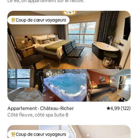
Le 98, un appartement sur le fleuve.
Coup de cœur voyageurs
Coup de cœur voyageurs parmi les plus aimés
Appartement · Château-Richer
Note moyenne 
4,99 (122)
Côté fleuve, côté spa Suite B
Coup de cœur voyageurs
Coup de cœur voyageurs parmi les plus aimés