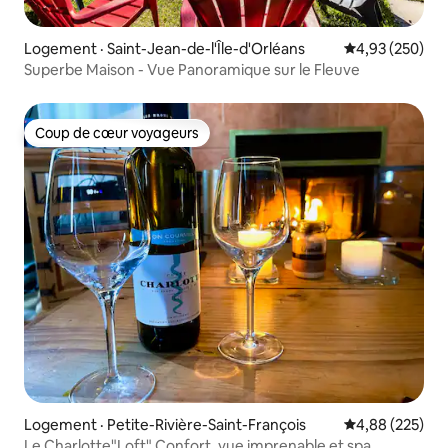
Logement · Saint-Jean-de-l'Île-d'Orléans
Note moyenne 
4,93 (250)
Superbe Maison - Vue Panoramique sur le Fleuve
Coup de cœur voyageurs
Coup de cœur voyageurs
Logement · Petite-Rivière-Saint-François
Note moyenne 
4,88 (225)
Le Charlotte"Loft" Confort, vue imprenable et spa