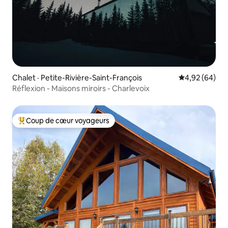
Chalet · Petite-Rivière-Saint-François
Note moyenne
4,92 (64)
Réflexion - Maisons miroirs - Charlevoix
Coup de cœur voyageurs
Coup de cœur voyageurs parmi les plus aimés