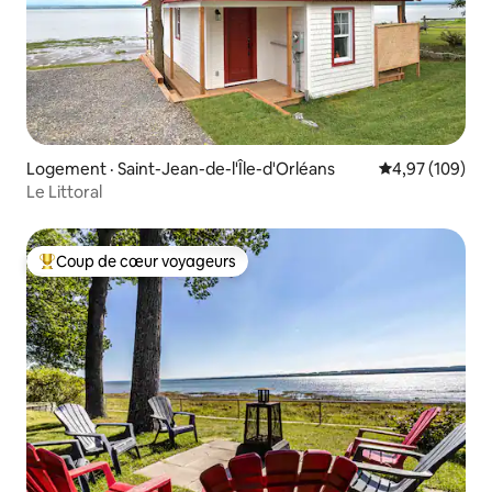
Logement · Saint-Jean-de-l'Île-d'Orléans
Note moyenne 
4,97 (109)
Le Littoral
Coup de cœur voyageurs
Coup de cœur voyageurs parmi les plus aimés