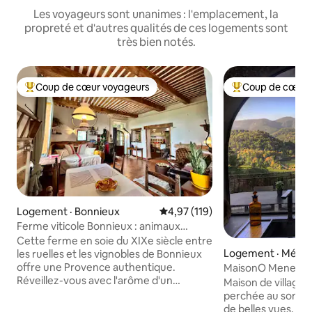
Les voyageurs sont unanimes : l'emplacement, la
propreté et d'autres qualités de ces logements sont
très bien notés.
Coup de cœur voyageurs
Coup de cœur 
Coup de cœur voyageurs parmi les plus aimés
Coup de cœur voy
Logement · Bonnieux
Note moyenne de 4,97 sur 5, 1
4,97 (119)
Ferme viticole Bonnieux : animaux
acceptés
Cette ferme en soie du XIXe siècle entre
Logement · Méne
les ruelles et les vignobles de Bonnieux
offre une Provence authentique.
MaisonO Menerbes,
Réveillez-vous avec l'arôme d'un
Provence
Maison de village
expresso sur votre terrasse avec vue sur
perchée au sommet
les vignes, puis promenez-vous pour
de belles vues. Un