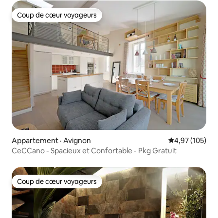
Coup de cœur voyageurs
Coup de cœur voyageurs
Appartement · Avignon
Note moyenne 
4,97 (105)
CeCCano - Spacieux et Confortable - Pkg Gratuit
Coup de cœur voyageurs
Coup de cœur voyageurs