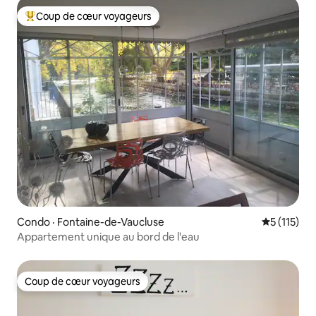
Coup de cœur voyageurs
Coup de cœur voyageurs parmi les plus aimés
Condo · Fontaine-de-Vaucluse
Note moyen
5 (115)
Appartement unique au bord de l'eau
Coup de cœur voyageurs
Coup de cœur voyageurs