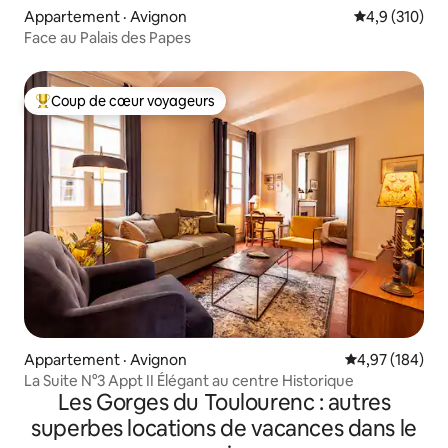
Appartement · Avignon
Note moyenne
4,9 (310)
Face au Palais des Papes
Coup de cœur voyageurs
Coup de cœur voyageurs parmi les plus aimés
Appartement · Avignon
Note moyenne 
4,97 (184)
La Suite N°3 Appt II Élégant au centre Historique
Les Gorges du Toulourenc : autres
superbes locations de vacances dans le