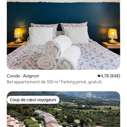
Condo · Avignon
Note moyenne 
4,78 (848)
Bel appartement de 100 m² Parking privé, gratuit.
Coup de cœur voyageurs
Coup de cœur voyageurs