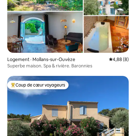
Logement · Mollans-sur-Ouvèze
Note moyenn
4,88 (8)
Superbe maison. Spa & rivière. Baronnies
Coup de cœur voyageurs
Coup de cœur voyageurs parmi les plus aimés