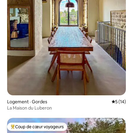
Logement · Gordes
Note moye
5 (14)
La Maison du Luberon
Coup de cœur voyageurs
Coup de cœur voyageurs parmi les plus aimés