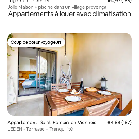
Logement · Crestet
Note moyenne 
4,97 (183)
Jolie Maison + piscine dans un village provençal
Appartements à louer avec climatisation
Coup de cœur voyageurs
Coup de cœur voyageurs
Appartement · Saint-Romain-en-Viennois
Note moyenne 
4,89 (187)
L'EDEN - Terrasse + Tranquillité