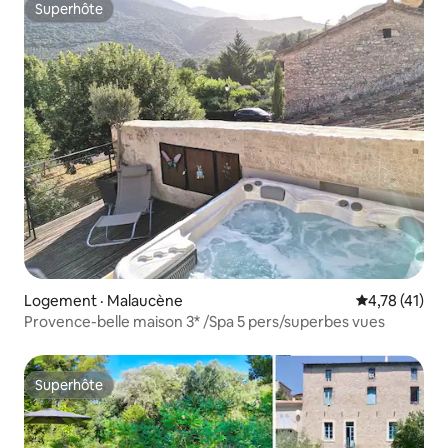
Superhôte
Superhôte
Logement · Malaucène
Note moyenne
4,78 (41)
Provence-belle maison 3* /Spa 5 pers/superbes vues
Superhôte
Superhôte