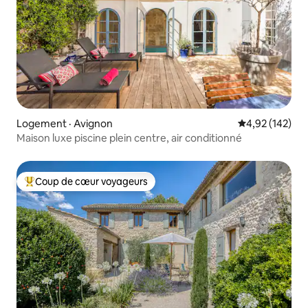
Logement · Avignon
Note moyenne 
4,92 (142)
Maison luxe piscine plein centre, air conditionné
Coup de cœur voyageurs
Coup de cœur voyageurs parmi les plus aimés