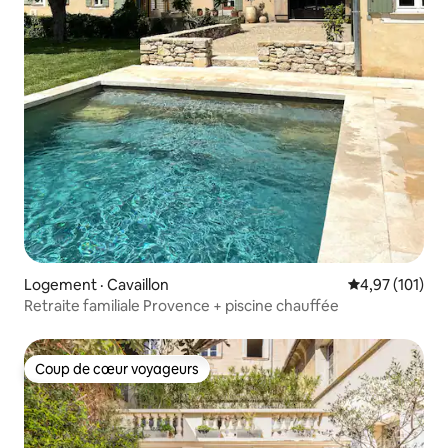
Logement · Cavaillon
Note moyenne 
4,97 (101)
Retraite familiale Provence + piscine chauffée
Coup de cœur voyageurs
Coup de cœur voyageurs