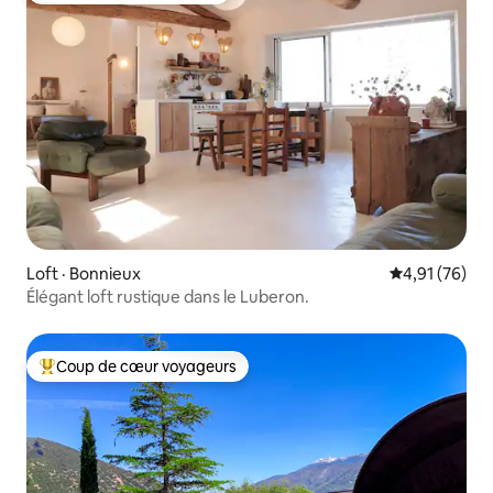
Loft · Bonnieux
Note moyenne
4,91 (76)
Élégant loft rustique dans le Luberon.
Coup de cœur voyageurs
Coup de cœur voyageurs parmi les plus aimés