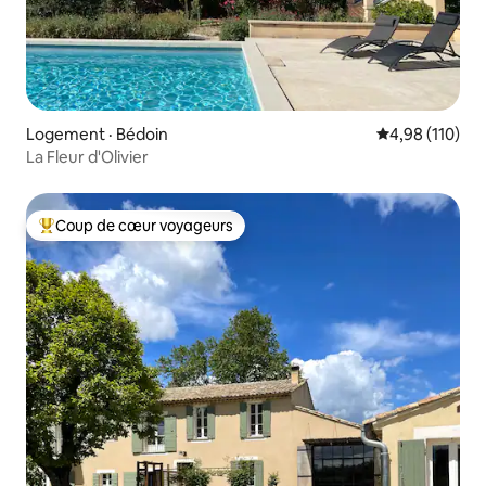
Logement · Bédoin
Note moyenne 
4,98 (110)
La Fleur d'Olivier
Coup de cœur voyageurs
Coup de cœur voyageurs parmi les plus aimés