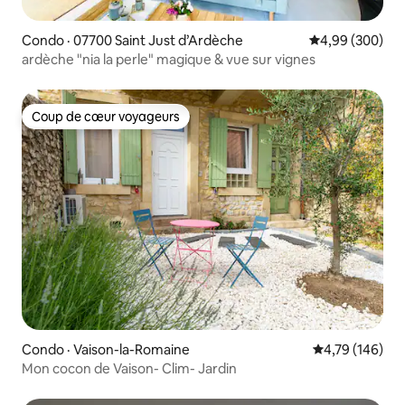
Condo · 07700 Saint Just d’Ardèche
Note moyenne 
4,99 (300)
ardèche "nia la perle" magique & vue sur vignes
Coup de cœur voyageurs
Coup de cœur voyageurs
Condo · Vaison-la-Romaine
Note moyenne 
4,79 (146)
Mon cocon de Vaison- Clim- Jardin