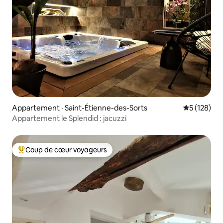
Appartement · Saint-Étienne-des-Sorts
Note moyen
5 (128)
Appartement le Splendid : jacuzzi
Coup de cœur voyageurs
Coup de cœur voyageurs parmi les plus aimés