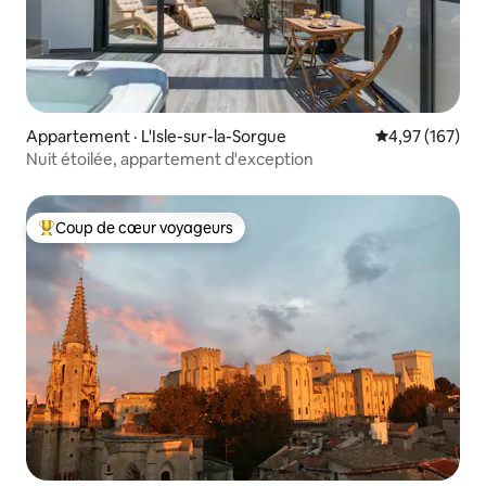
Appartement · L'Isle-sur-la-Sorgue
Note moyenne 
4,97 (167)
Nuit étoilée, appartement d'exception
Coup de cœur voyageurs
Coup de cœur voyageurs parmi les plus aimés