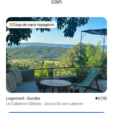
coin
Coup de cœur voyageurs
Coup de cœur voyageurs parmi les plus aimés
Logement · Gordes
Note moye
5 (15)
Le Cabanon Céleste · Jacuzzi & vue Luberon