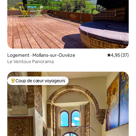
Logement · Mollans-sur-Ouvèze
Note moyenne
4,95 (37)
Le Ventoux Panorama
Coup de cœur voyageurs
Coup de cœur voyageurs parmi les plus aimés