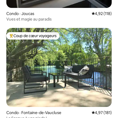
Condo · Joucas
Note moyenne 
4,92 (118)
Vues et magie au paradis
Coup de cœur voyageurs
Coup de cœur voyageurs parmi les plus aimés
Condo · Fontaine-de-Vaucluse
Note moyenne 
4,97 (181)