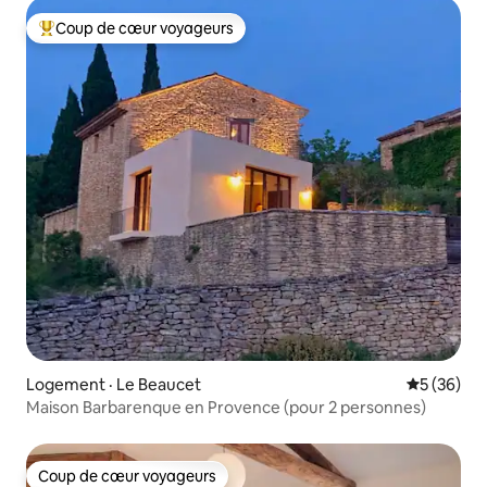
Coup de cœur voyageurs
Coup de cœur voyageurs parmi les plus aimés
Logement · Le Beaucet
Note moye
5 (36)
Maison Barbarenque en Provence (pour 2 personnes)
Coup de cœur voyageurs
Coup de cœur voyageurs