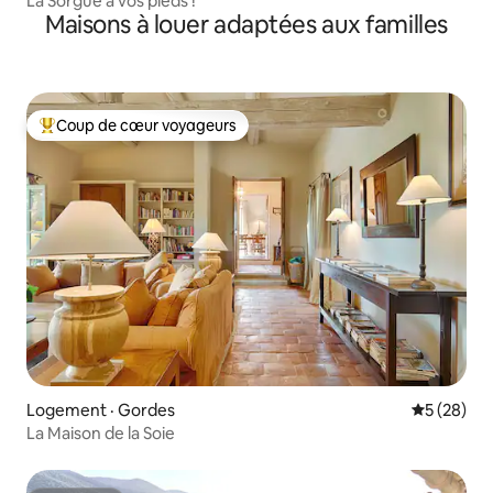
La Sorgue à vos pieds !
Maisons à louer adaptées aux familles
Coup de cœur voyageurs
Coup de cœur voyageurs parmi les plus aimés
Logement · Gordes
Note moye
5 (28)
La Maison de la Soie