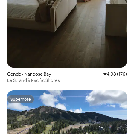
Condo · Nanoose Bay
Note moyenne 
4,98 (176)
Le Strand à Pacific Shores
Superhôte
Superhôte