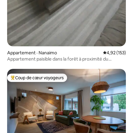
Appartement · Nanaimo
Note moyenne 
4,92 (153)
Appartement paisible dans la forêt à proximité du
ferry/des plages
Coup de cœur voyageurs
Coup de cœur voyageurs parmi les plus aimés