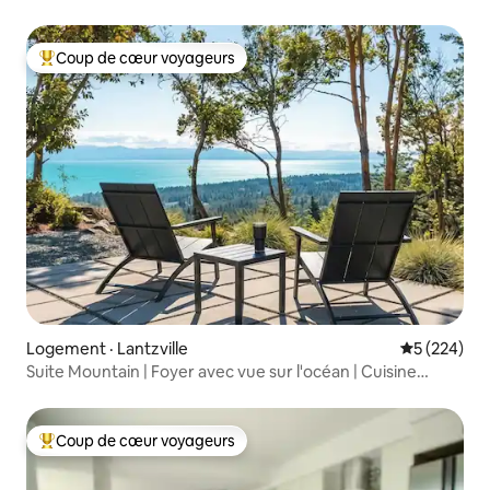
Coup de cœur voyageurs
Coup de cœur voyageurs parmi les plus aimés
Logement · Lantzville
Note moyen
5 (224)
Suite Mountain | Foyer avec vue sur l'océan | Cuisine
complète
Coup de cœur voyageurs
Coup de cœur voyageurs parmi les plus aimés