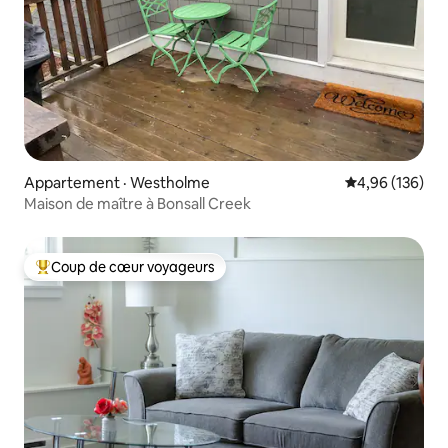
Appartement · Westholme
Note moyenne 
4,96 (136)
Maison de maître à Bonsall Creek
Coup de cœur voyageurs
Coup de cœur voyageurs parmi les plus aimés