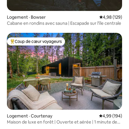
Logement · Bowser
Note moyenne 
4,98 (129)
Cabane en rondins avec sauna | Escapade sur l'île centrale
Coup de cœur voyageurs
Coup de cœur voyageurs parmi les plus aimés
Logement · Courtenay
Note moyenne 
4,99 (194)
Maison de luxe en forêt | Ouverte et aérée | 1 minute des
sentiers