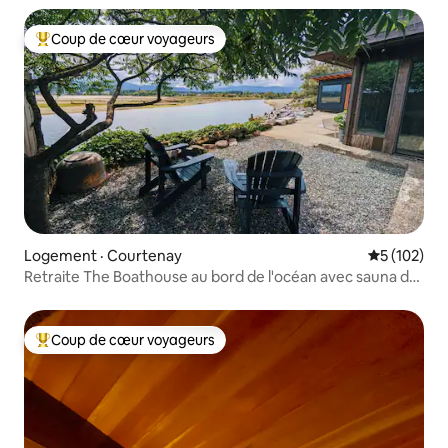
Coup de cœur voyageurs
Coup de cœur voyageurs parmi les plus aimés
Logement · Courtenay
Note moyen
5 (102)
Retraite The Boathouse au bord de l'océan avec sauna de
luxe
Coup de cœur voyageurs
Coup de cœur voyageurs parmi les plus aimés