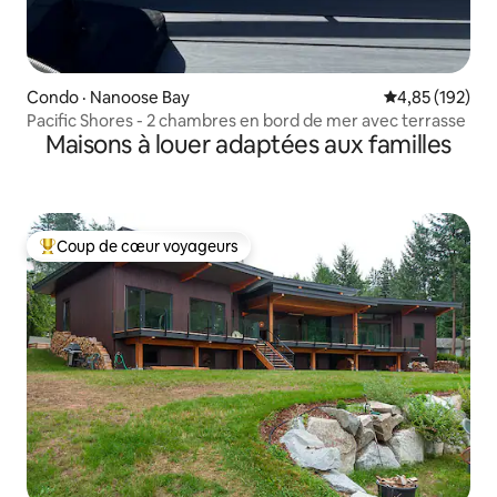
Condo · Nanoose Bay
Note moyenne 
4,85 (192)
Pacific Shores - 2 chambres en bord de mer avec terrasse
Maisons à louer adaptées aux familles
Coup de cœur voyageurs
Coup de cœur voyageurs parmi les plus aimés