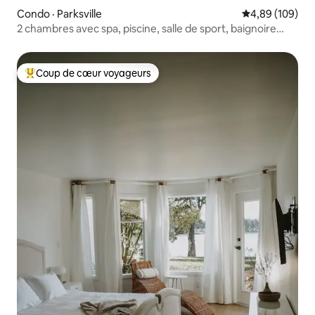
Condo · Parksville
Note moyenne 
4,89 (109)
2 chambres avec spa, piscine, salle de sport, baignoire
profonde et cuisine
Coup de cœur voyageurs
Coup de cœur voyageurs parmi les plus aimés