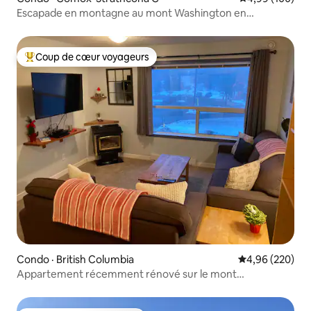
Escapade en montagne au mont Washington en
Colombie-Britannique
Coup de cœur voyageurs
Coup de cœur voyageurs parmi les plus aimés
Condo · British Columbia
Note moyenne 
4,96 (220)
Appartement récemment rénové sur le mont
Washington