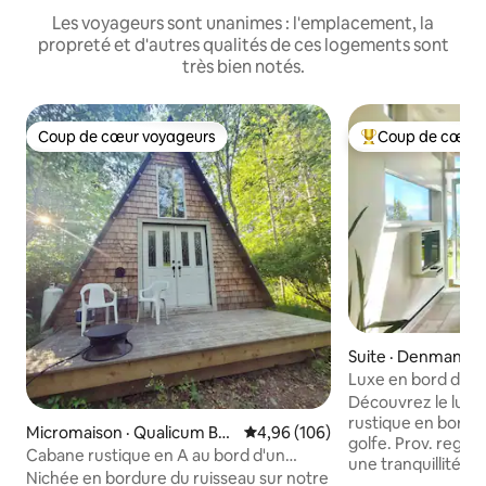
Les voyageurs sont unanimes : l'emplacement, la
propreté et d'autres qualités de ces logements sont
très bien notés.
Coup de cœur voyageurs
Coup de cœur 
Coup de cœur voyageurs
Coup de cœur voy
Suite · Denman Isl
Luxe en bord de m
cadre naturel rust
Découvrez le luxe
rustique en bord d
Micromaison · Qualicum Be
Note moyenne de 4,96 sur 5, 1
4,96 (106)
golfe. Prov. reg 
ach
Cabane rustique en A au bord d'un
une tranquillité e
ruisseau avec loft et terrasse
Nichée en bordure du ruisseau sur notre
votre suite fineme