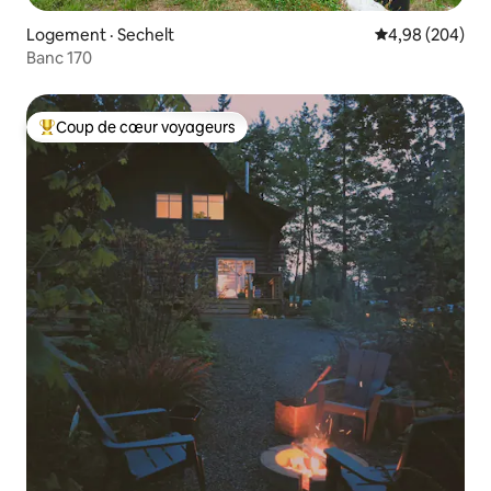
Logement · Sechelt
Note moyenne 
4,98 (204)
Banc 170
Coup de cœur voyageurs
Coup de cœur voyageurs parmi les plus aimés