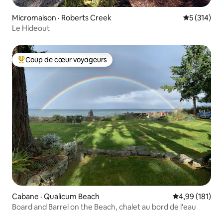
Micromaison · Roberts Creek
Note moyen
5 (314)
Le Hideout
Coup de cœur voyageurs
Coup de cœur voyageurs parmi les plus aimés
Cabane · Qualicum Beach
Note moyenne 
4,99 (181)
Board and Barrel on the Beach, chalet au bord de l'eau