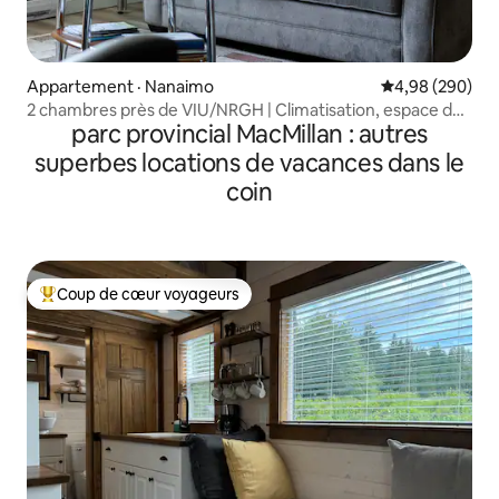
Appartement · Nanaimo
Note moyenne 
4,98 (290)
2 chambres près de VIU/NRGH | Climatisation, espace de
parc provincial MacMillan : autres
travail, cuisine
superbes locations de vacances dans le
coin
Coup de cœur voyageurs
Coup de cœur voyageurs parmi les plus aimés