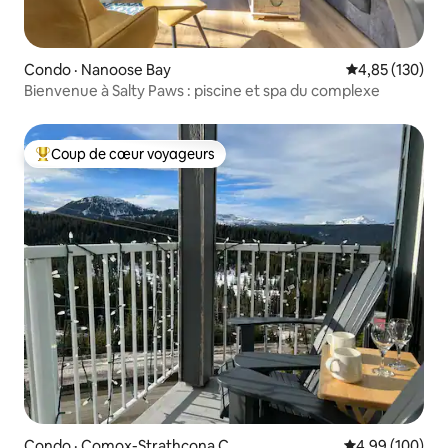
Condo · Nanoose Bay
Note moyenne 
4,85 (130)
Bienvenue à Salty Paws : piscine et spa du complexe
Coup de cœur voyageurs
Coup de cœur voyageurs parmi les plus aimés
Condo · Comox-Strathcona C
Note moyenne 
4,99 (100)