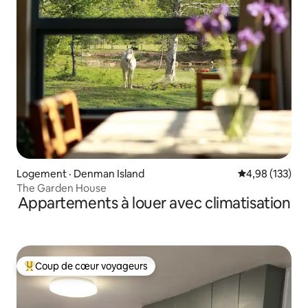
Logement · Denman Island
Note moyenne 
4,98 (133)
The Garden House
Appartements à louer avec climatisation
Coup de cœur voyageurs
Coup de cœur voyageurs parmi les plus aimés