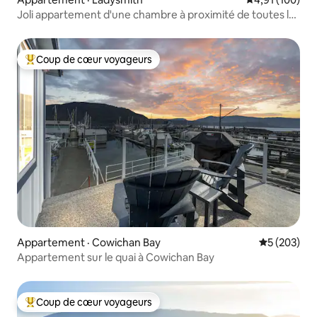
Joli appartement d'une chambre à proximité de toutes les
commodités
Coup de cœur voyageurs
Coup de cœur voyageurs parmi les plus aimés
Appartement · Cowichan Bay
Note moyen
5 (203)
Appartement sur le quai à Cowichan Bay
Coup de cœur voyageurs
Coup de cœur voyageurs parmi les plus aimés