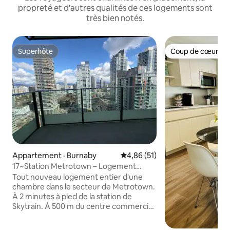
propreté et d'autres qualités de ces logements sont
très bien notés.
Superhôte
Coup de cœur vo
Superhôte
Coup de cœur vo
Appartement · Burnaby
Note moyenne de 4,86 sur 5, 
4,86 (51)
17~Station Metrotown – Logement
entier 1 chambre 1 chambre
Tout nouveau logement entier d'une
chambre dans le secteur de Metrotown.
À 2 minutes à pied de la station de
Skytrain. À 500 m du centre commercial
Crystal, de l'autre côté de la rue se
trouve le centre commercial