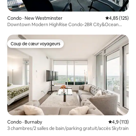
Condo · New Westminster
Note moyenne 
4,85 (125)
Downtown Modern HighRise Condo-2BR City&Ocean
View
Coup de cœur voyageurs
Coup de cœur voyageurs
Condo · Burnaby
Note moyenne
4,9 (113)
3 chambres/2 salles de bain/parking gratuit/accès Skytrain