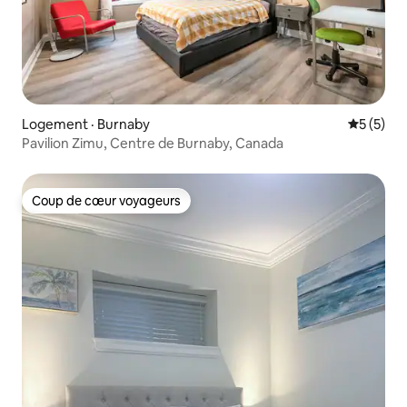
Logement · Burnaby
Note moy
5 (5)
Pavilion Zimu, Centre de Burnaby, Canada
Coup de cœur voyageurs
Coup de cœur voyageurs