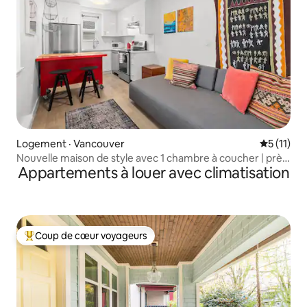
Logement · Vancouver
Note moye
5 (11)
Nouvelle maison de style avec 1 chambre à coucher | près
Appartements à louer avec climatisation
du parc
Coup de cœur voyageurs
Coup de cœur voyageurs parmi les plus aimés