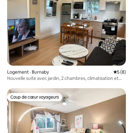
Logement · Burnaby
Note moy
5 (8)
Nouvelle suite avec jardin, 2 chambres, climatisation et
patio privé
Coup de cœur voyageurs
Coup de cœur voyageurs