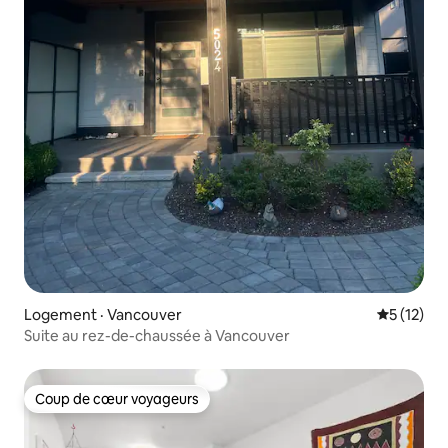
Logement · Vancouver
Note moye
5 (12)
Suite au rez-de-chaussée à Vancouver
Coup de cœur voyageurs
Coup de cœur voyageurs