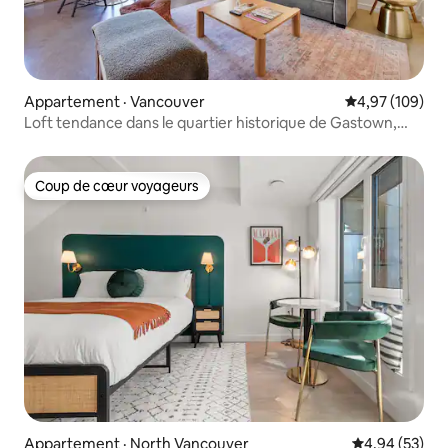
Appartement · Vancouver
Note moyenne 
4,97 (109)
Loft tendance dans le quartier historique de Gastown,
Vancouver
Coup de cœur voyageurs
Coup de cœur voyageurs
Appartement · North Vancouver
Note moyenne
4,94 (53)