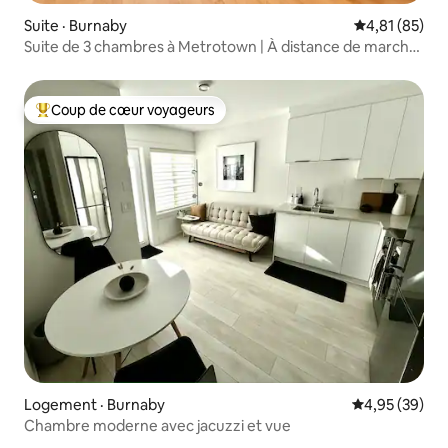
Suite · Burnaby
Note moyenne
4,81 (85)
Suite de 3 chambres à Metrotown | À distance de marche
du Skytrain et des centres commerciaux
Coup de cœur voyageurs
Coup de cœur voyageurs parmi les plus aimés
Logement · Burnaby
Note moyenne
4,95 (39)
Chambre moderne avec jacuzzi et vue