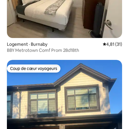
Logement · Burnaby
Note moyenne
4,81 (31)
BBY Metrotown Comf Prom 2Bd1Bth
Coup de cœur voyageurs
Coup de cœur voyageurs