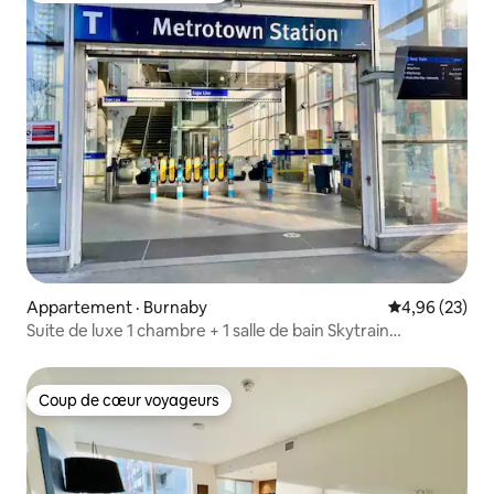
Appartement · Burnaby
Note moyenne
4,96 (23)
Suite de luxe 1 chambre + 1 salle de bain Skytrain
Metrotown
Coup de cœur voyageurs
Coup de cœur voyageurs