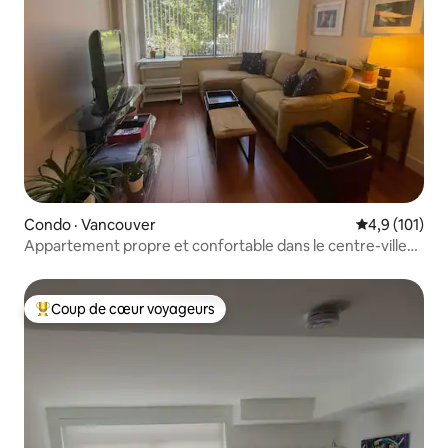
Condo · Vancouver
Note moyenne
4,9 (101)
Appartement propre et confortable dans le centre-ville
de Vancouver
Coup de cœur voyageurs
Coup de cœur voyageurs parmi les plus aimés