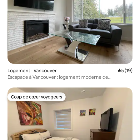
Logement · Vancouver
Note moye
5 (19)
Escapade à Vancouver : logement moderne de
2 chambres à coucher dans un emplacement de choix
Coup de cœur voyageurs
Coup de cœur voyageurs