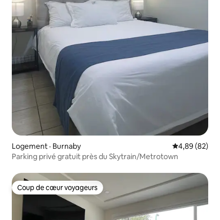
Logement · Burnaby
Note moyenne
4,89 (82)
Parking privé gratuit près du Skytrain/Metrotown
Coup de cœur voyageurs
Coup de cœur voyageurs