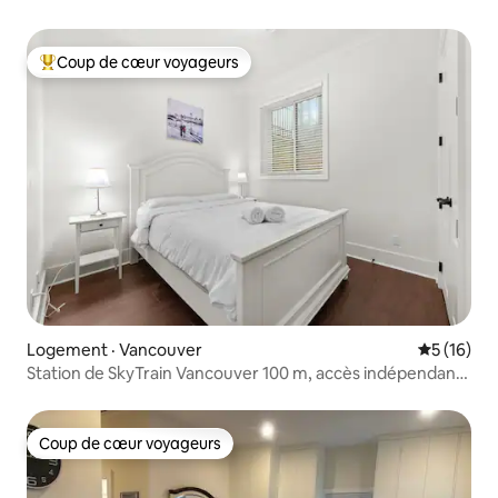
Coup de cœur voyageurs
Coup de cœur voyageurs parmi les plus aimés
Logement · Vancouver
Note moye
5 (16)
Station de SkyTrain Vancouver 100 m, accès indépendant,
transports en commun vers toutes les directions, à
5 minutes à pied des centres commerciaux, restaurants
et supermarchés, rue intérieure calme, une chambre,
Coup de cœur voyageurs
Coup de cœur voyageurs
canapé-lit dans le salon