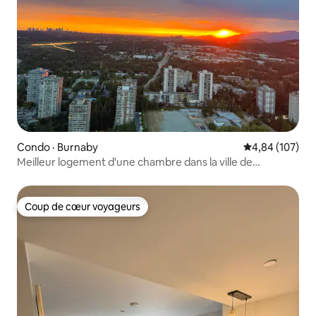
Condo · Burnaby
Note moyenne 
4,84 (107)
Meilleur logement d'une chambre dans la ville de
Lougheed
Coup de cœur voyageurs
Coup de cœur voyageurs