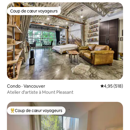
Coup de cœur voyageurs
Coup de cœur voyageurs
Condo · Vancouver
Note moyenne 
4,95 (518)
Atelier d'artiste à Mount Pleasant
Coup de cœur voyageurs
Coup de cœur voyageurs parmi les plus aimés