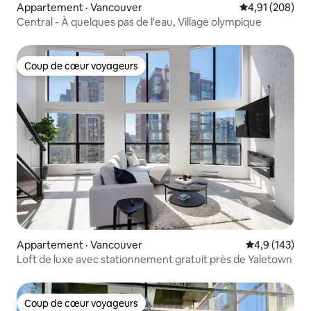
Appartement · Vancouver
Note moyenne 
4,91 (208)
Central - À quelques pas de l'eau, Village olympique
Coup de cœur voyageurs
Coup de cœur voyageurs
Appartement · Vancouver
Note moyenne
4,9 (143)
Loft de luxe avec stationnement gratuit près de Yaletown
Coup de cœur voyageurs
Coup de cœur voyageurs