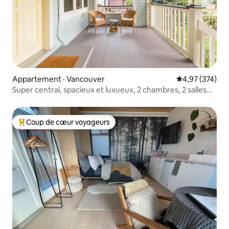
Appartement · Vancouver
Note moyenne 
4,97 (374)
Super central, spacieux et luxueux, 2 chambres, 2 salles
de bain
Coup de cœur voyageurs
Coup de cœur voyageurs parmi les plus aimés