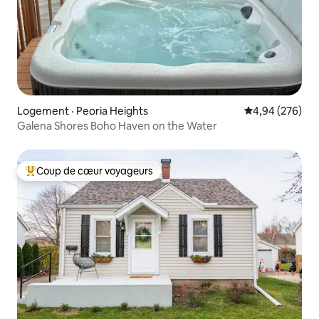
Logement · Peoria Heights
Note moyenne 
4,94 (276)
Galena Shores Boho Haven on the Water
Coup de cœur voyageurs
Coup de cœur voyageurs parmi les plus aimés