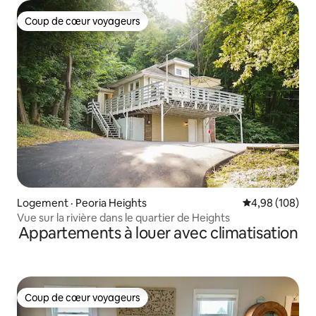
Coup de cœur voyageurs
Coup de cœur voyageurs
Logement · Peoria Heights
Note moyenne 
4,98 (108)
Vue sur la rivière dans le quartier de Heights
Appartements à louer avec climatisation
Coup de cœur voyageurs
Coup de cœur voyageurs