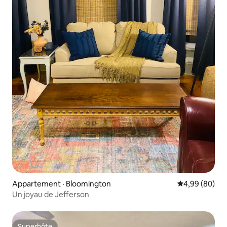
Appartement · Bloomington
Note moyenne
4,99 (80)
Un joyau de Jefferson
Superhôte