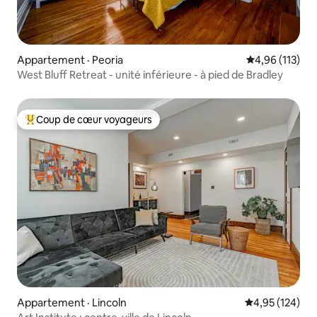
Appartement · Peoria
Note moyenne 
4,96 (113)
West Bluff Retreat - unité inférieure - à pied de Bradley
Coup de cœur voyageurs
Coup de cœur voyageurs parmi les plus aimés
Appartement · Lincoln
Note moyenne 
4,95 (124)