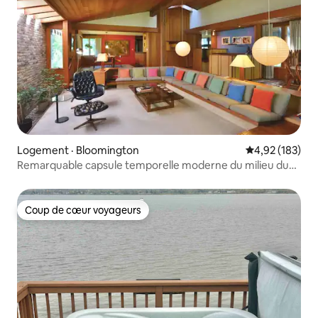
Logement · Bloomington
Note moyenne 
4,92 (183)
Remarquable capsule temporelle moderne du milieu du
siècle.
Coup de cœur voyageurs
Coup de cœur voyageurs