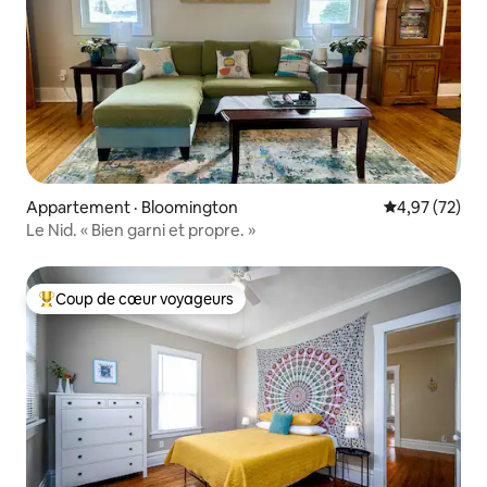
Appartement · Bloomington
Note moyenne
4,97 (72)
Le Nid. « Bien garni et propre. »
Coup de cœur voyageurs
Coup de cœur voyageurs parmi les plus aimés