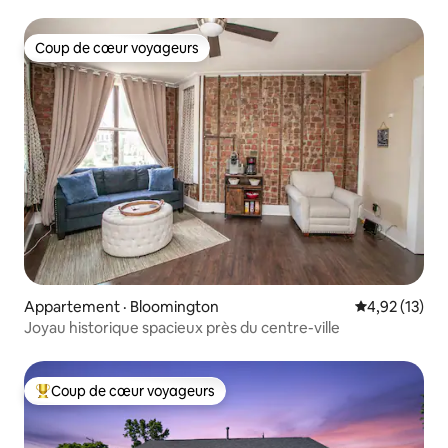
Coup de cœur voyageurs
Coup de cœur voyageurs
Appartement · Bloomington
Note moyenne
4,92 (13)
Joyau historique spacieux près du centre-ville
Coup de cœur voyageurs
Coup de cœur voyageurs parmi les plus aimés