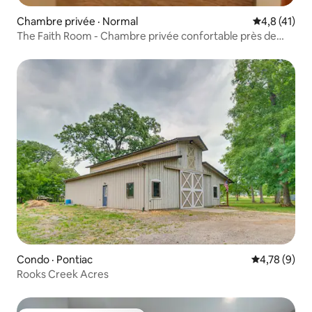
Chambre privée · Normal
Note moyenn
4,8 (41)
The Faith Room - Chambre privée confortable près de
Rivian
Condo · Pontiac
Note moyenn
4,78 (9)
Rooks Creek Acres