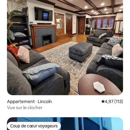
Appartement · Lincoln
Note moyenne 
4,97 (113)
Vue sur le clocher
Coup de cœur voyageurs
Coup de cœur voyageurs