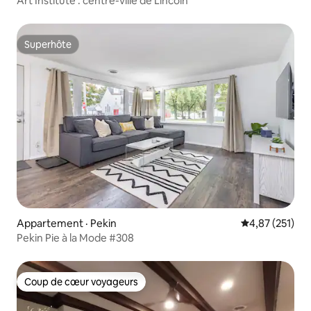
Art Institute : centre-ville de Lincoln
Superhôte
Superhôte
Appartement · Pekin
Note moyenne 
4,87 (251)
Pekin Pie à la Mode #308
Coup de cœur voyageurs
Coup de cœur voyageurs