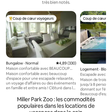
très bien notés.
Coup de cœur voyageurs
Coup de cœur vo
Coup de cœur voyageurs parmi les plus aimés
Coup de cœur vo
Bungalow · Normal
Note moyenne de 4,89 sur 5, 3
4,89 (330)
Maison confortable avec BEAUCOUP
Logement · Bloom
d'espace - 1 mile de l'ISU et de l'IWU
Maison confortable avec beaucoup
Escapade avec jac
d'espace pour une escapade relaxante,
Maison de trois ch
un voyage d'affaires ou des événements
jusqu'à 8 personnes. Bain à r
en famille et entre amis ! Clôturé dans la
donnant sur l'étang
cour, à 1/2 mile du centre-ville pour faire
Beaucoup d'espace
du shopping et dîner, à 1/2 mile du
Miller Park Zoo : les commodités
détendre. Télévis
Constitution Trail. L'emplacement, le
communs. Piano, t
populaires dans les locations de
confort et l'espace sont les Coups de
tourne-disque et jeux d
cœur voyageurs 😊 Organisez des