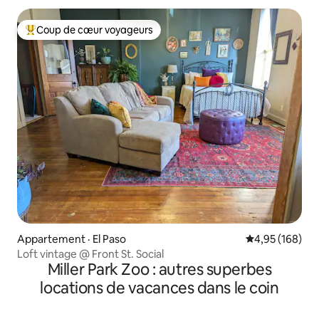
Coup de cœur voyageurs
Coup de cœur voyageurs parmi les plus aimés
Appartement · El Paso
Note moyenne 
4,95 (168)
Loft vintage @ Front St. Social
Miller Park Zoo : autres superbes
locations de vacances dans le coin