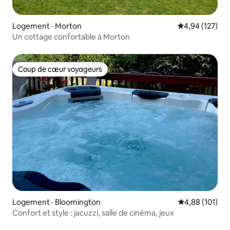
Logement · Morton
Note moyenne 
4,94 (127)
Un cottage confortable à Morton
Coup de cœur voyageurs
Coup de cœur voyageurs
Logement · Bloomington
Note moyenne 
4,88 (101)
Confort et style : jacuzzi, salle de cinéma, jeux