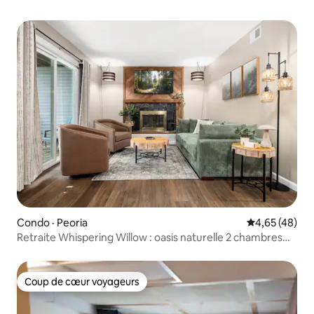
Condo · Peoria
Note moyenne
4,65 (48)
Retraite Whispering Willow : oasis naturelle 2 chambres
2 salles de bain
Coup de cœur voyageurs
Coup de cœur voyageurs