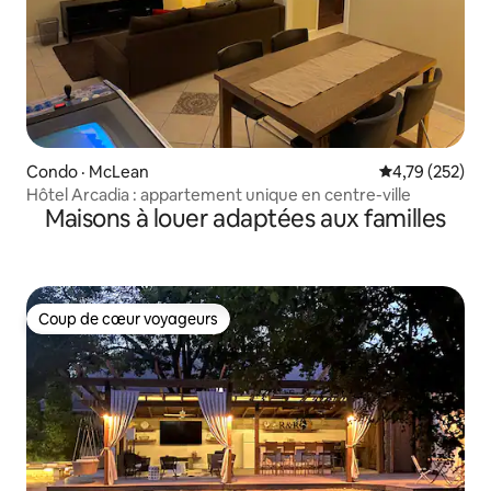
Condo · McLean
Note moyenne 
4,79 (252)
Hôtel Arcadia : appartement unique en centre-ville
Maisons à louer adaptées aux familles
Coup de cœur voyageurs
Coup de cœur voyageurs