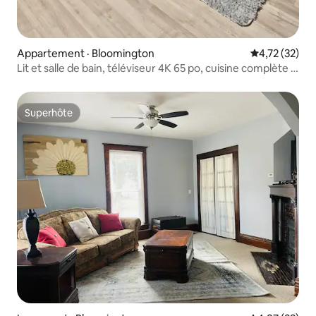
Appartement · Bloomington
Note moyenne
4,72 (32)
Lit et salle de bain, téléviseur 4K 65 po, cuisine complète (1
chambre)
Superhôte
Superhôte