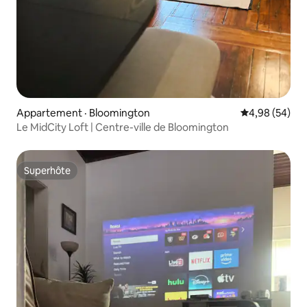
Appartement · Bloomington
Note moyenne
4,98 (54)
Le MidCity Loft | Centre-ville de Bloomington
Superhôte
Superhôte