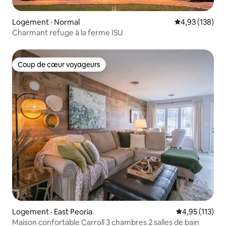
Logement · Normal
Note moyenne 
4,93 (138)
Charmant refuge à la ferme ISU
Coup de cœur voyageurs
Coup de cœur voyageurs
Logement · East Peoria
Note moyenne 
4,95 (113)
Maison confortable Carroll 3 chambres 2 salles de bain