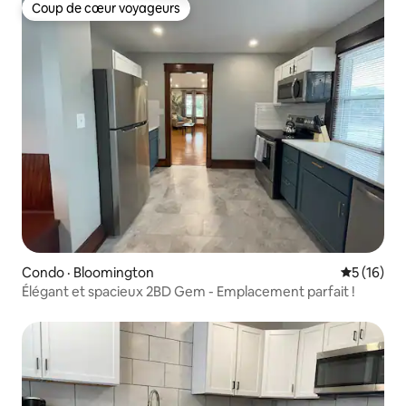
Coup de cœur voyageurs
Coup de cœur voyageurs
Condo · Bloomington
Note moye
5 (16)
Élégant et spacieux 2BD Gem - Emplacement parfait !