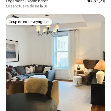
Logement · Bloomington
Note moyenne
4,87 (23)
Le sanctuaire de Bella B!
Coup de cœur voyageurs
Coup de cœur voyageurs