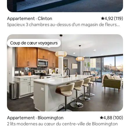
Appartement · Clinton
Note moyenne 
4,92 (119)
Spacieux 3 chambres au-dessus d'un magasin de fleurs
historique
Coup de cœur voyageurs
Coup de cœur voyageurs
Appartement · Bloomington
Note moyenne 
4,88 (100)
2 lits modernes au cœur du centre-ville de Bloomington