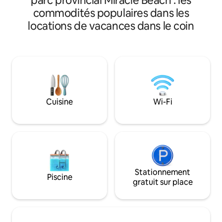
parc provincial Miracle Beach : les
chargeur de VE de niveau 2 et de tous
Somptueux lit king 
commodités populaires dans les
les équipements dont vous avez besoin
type spa, votre p
locations de vacances dans le coin
pour profiter de votre séjour. Détendez-
privé avec vue sur
vous dans le salon spacieux ou profitez
détendez-vous et
d'un dîner dans la cuisine gastronomique
batteries sur vot
de cette incroyable maison privée. La
pour profiter de vo
climatisation, le plancher chauffant de la
notre escalier de
salle de bain, la grande douche à double
vous sur la magni
pomme, la baignoire et le bar
ou descendez la 
personnalisé avec vue sur l'océan vous
tranquille. Profite
Cuisine
Wi-Fi
permettront de vous sentir à l'aise
depuis chaque par
pendant que vous observerez les
logement !
baleines nager dans la mer des Salish.
Stationnement
Piscine
gratuit sur place