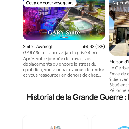
Coup de cœur voyageurs
Superhô
Coup de cœur voyageurs
Superhô
Suite · Awoingt
Note moyenne de 4,93 
4,93 (138)
GARY Suite - Jacuzzi jardin privé 4 min de
Cambrai
Après votre journée de travail, vos
Maison d'i
déplacements ou encore le stress du
Vermando
Le Gerbi
quotidien, vous souhaitez vous détendre
Envie de 
et vous ressourcer en dehors de chez
? Bienven
vous... Dans un cadre chaleureux,
Situé ent
authentique et intimiste, venez vous
Péronne e
relaxer et détendez-vous l'espace d'une
Historial de la Grande Guerre :
Haute Pic
soirée (ou plus!). Chauffage au sol,
saura vous comble
jacuzzi extérieur et jardin privatif, la Gary
cuisine a
Suite n'attend plus que vous... Et pour
d'une sal
bien démarrer votre journée, appréciez
de deux c
sans compter notre plateau "Petit
petite te
déjeuner" spécialement préparé pour
d'appréci