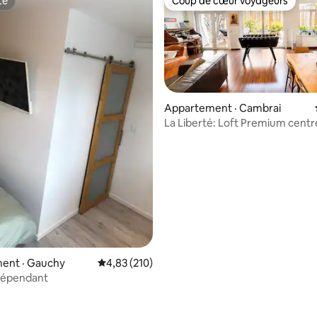
te
Coup de cœur voyageurs
te
Coup de cœur voyageurs
Appartement · Cambrai
La Liberté: Loft Premium centr
parking
 sur 5, 28 commentaires
ent · Gauchy
Note moyenne de 4,83 sur 5, 210 commentai
4,83 (210)
dépendant