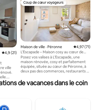
Chalet · 
Coup de cœur voyageurs
Coup de
Coup de cœur voyageurs
Coup de
Les Galet
Oubliez 
spacieux 
beau chal
campagne picard
Arras, ce
pour la v
Première
et du Pas de Calai
Maison de ville · Péronne
Note moyenne de 4,9
4,97 (71)
et de la v
L’Escapade – Maison cosy au cœur de
res
Note moyenne de 4,9 sur 5, 21 commentaires
4,9 (21)
randonnée
Péronne
Posez vos valises à L’Escapade, une
se repose
maison rénovée, cosy et parfaitement
Galets es
t
équipée, située au cœur de Péronne, à
neufs, to
re ville
deux pas des commerces, restaurants et
rénové.
sites touristiques. Idéale pour un séjour
elle.
en couple, une escapade détente ou
cations de vacances dans le coin
 Coin
déplacement professionnel, notre
r, micro
maison allie confort, modernité et
, grille
praticité. 📍 Le quartier • Restaurants,
isine. Un
boulangeries et commerces à proximité
ateau
• L’Historial de la Grande Guerre à
le TV.
quelques minutes à pied • Accès facile
grande