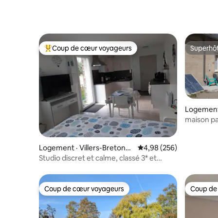
Coup de cœur voyageurs
Superhô
Coup de cœur voyageurs parmi les plus aimés
Superhô
Logement 
maison pa
Logement · Villers-Bretonn
Note moyenne de 4,98 
4,98 (256)
eux
Studio discret et calme, classé 3* et
Accueil Vélo
Coup de cœur voyageurs
Coup de
Coup de cœur voyageurs
Coup de