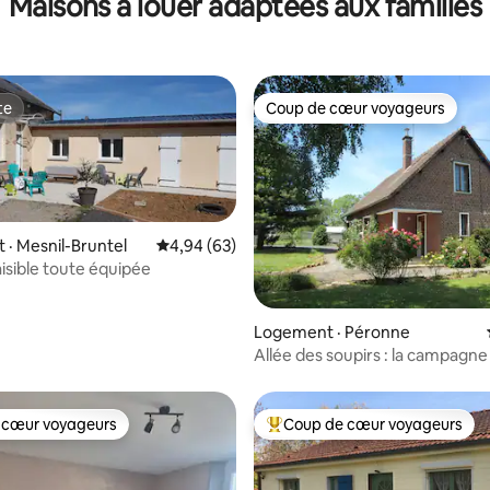
Maisons à louer adaptées aux familles
te
Coup de cœur voyageurs
te
Coup de cœur voyageurs
· Mesnil-Bruntel
Note moyenne de 4,94 sur 5, 63 commentai
4,94 (63)
isible toute équipée
sur 5, 256 commentaires
Logement · Péronne
Allée des soupirs : la campagne à
 cœur voyageurs
Coup de cœur voyageurs
 cœur voyageurs
Coup de cœur voyageurs parmi 