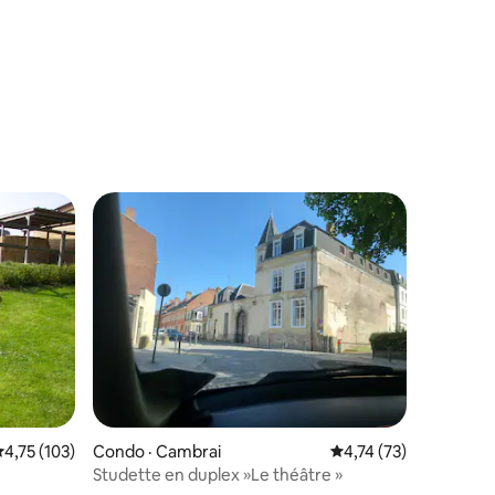
res
res
ote moyenne de 4,75 sur 5, 103 commentaires
4,75 (103)
Condo · Cambrai
Note moyenne de 4,7
4,74 (73)
Studette en duplex »Le théâtre »