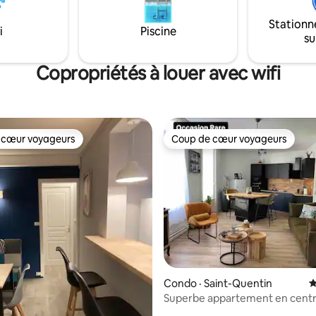
à 10 minutes de la ville ! A
douche , WC Linge de maison fo
Stationn
gement prévu pour 4 personnes
gratuit Parking gratuit a proxim
i
Piscine
su
Copropriétés à louer avec wifi
 cœur voyageurs
Coup de cœur voyageurs
 cœur voyageurs
Coup de cœur voyageurs
sur 5, 139 commentaires
Condo · Saint-Quentin
N
Superbe appartement en centre