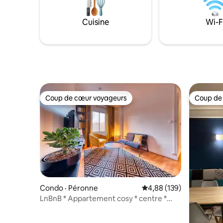
vous.
campagne, 
noter: lo
Cuisine
Wi-F
max.
Coup de cœur voyageurs
Coup de
Coup de cœur voyageurs
Coup de
Condo · Péronne
Note moyenne de 4,88 
4,88 (139)
LnBnB * Appartement cosy * centre *
face château