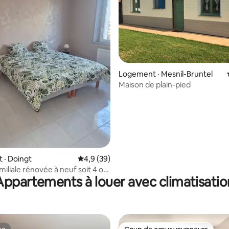
Logement · Mesnil-Bruntel
sur 5, 167 commentaires
Maison de plain-pied
 · Doingt
Note moyenne de 4,9 sur 5, 39 commentai
4,9 (39)
iale rénovée à neuf soit 4 ou
Appartements à louer avec climatisatio