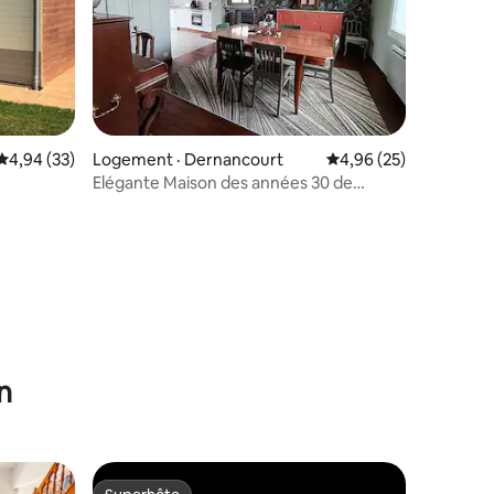
Note moyenne de 4,94 sur 5, 33 commentaires
4,94 (33)
Logement · Dernancourt
Note moyenne de 4,96
4,96 (25)
Elégante Maison des années 30 de
180m2
res
n