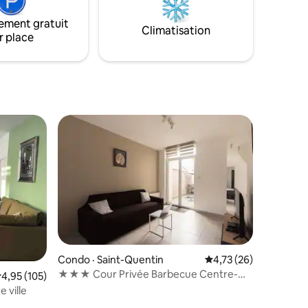
aux axes routiers et de stationnement
urni Wifi
ement gratuit
ité
Climatisation
r place
Condo · Saint-Quentin
Note moyenne de 4,73
4,73 (26)
★★★ Cour Privée Barbecue Centre-
ote moyenne de 4,95 sur 5, 105 commentaires
4,95 (105)
Ville Voltaire ★★★
 ville