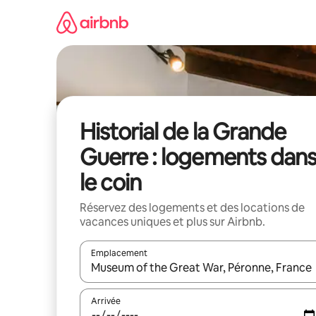
Aller
directement
au
contenu
Historial de la Grande
Guerre : logements dan
le coin
Réservez des logements et des locations de
vacances uniques et plus sur Airbnb.
Emplacement
Quand les résultats sont affichés, parcourez-les en 
Arrivée