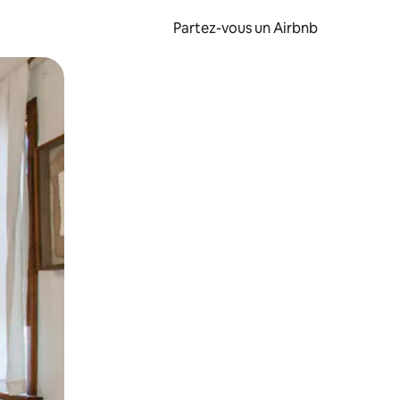
Partez-vous un Airbnb
et en les faisant glisser.