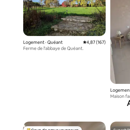
Logement · Quéant
Note moyenne de 4,87 
4,87 (167)
Ferme de l'abbaye de Quéant.
Logement
Maison famil
2 lits