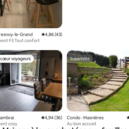
resnoy-le-Grand
Note moyenne de 4,86 sur 5, 43 commentai
4,86 (43)
ent F3 Tout confort
 cœur voyageurs
Superhôte
 cœur voyageurs
Superhôte
sur 5, 152 commentaires
Cambrai
Note moyenne de 4,94 sur 5, 36 commentai
4,94 (36)
Condo · Masnières
N
ent cosy
Au bon accueil