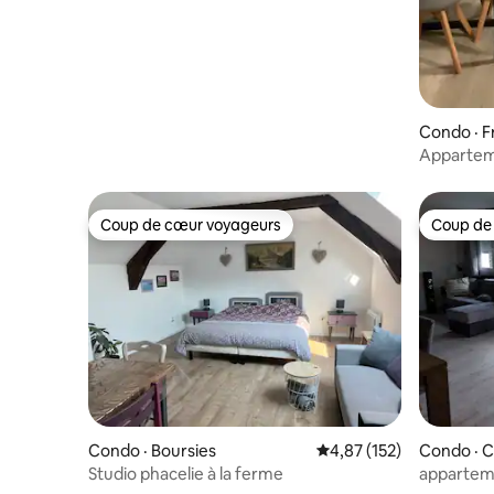
Condo · F
Appartem
Coup de cœur voyageurs
Coup de
Coup de cœur voyageurs
Coup de
Condo · Boursies
Note moyenne de 4,87 
4,87 (152)
Condo · 
Studio phacelie à la ferme
appartem