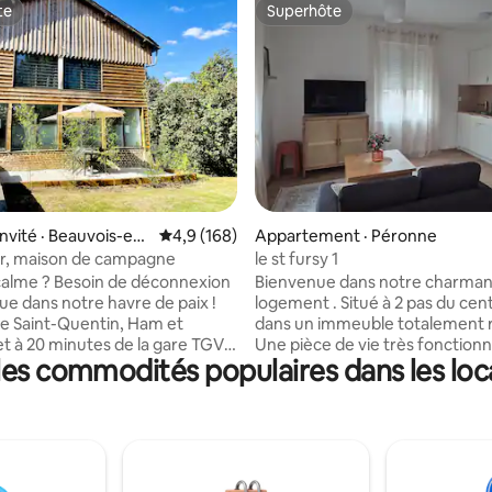
te
Superhôte
te
Superhôte
sur 5, 138 commentaires
nvité · Beauvois-en-
Note moyenne de 4,9 sur 5, 168 commentai
4,9 (168)
Appartement · Péronne
is
er, maison de campagne
le st fursy 1
calme ? Besoin de déconnexion
Bienvenue dans notre charman
ue dans notre havre de paix !
logement . Situé à 2 pas du cent
re Saint-Quentin, Ham et
dans un immeuble totalement 
t à 20 minutes de la gare TGV
Une pièce de vie très fonctionn
 les commodités populaires dans les lo
ardie ; ce logement atypique
Literie neuve king size 160×200
r. Il dispose d'une
cuisine équipé avec plaque ,fou
ménagée et équipée, d'un salon,
ondes, machine à café, bouilloire
le d'eau avec douche et WC, et
pain, frigidaire, ustensiles de cu
hambres indépendantes. Une
petit salon avec table basse pl
rrasse vous permettra
dépliant, canapé 2 places ,meub
er pleinement le calme de la
Dressing salle d eau avec une 