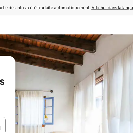
rtie des infos a été traduite automatiquement. 
Afficher dans la langu
s
utilisant les flèches vers le haut et vers le bas, ou en appuyant dessus 