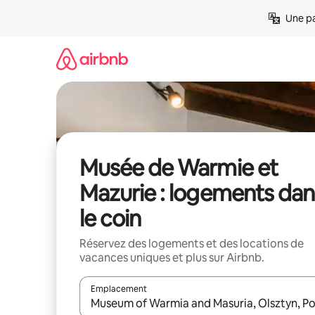
Aller
Une pa
directement
au
contenu
Musée de Warmie et
Mazurie : logements dan
le coin
Réservez des logements et des locations de
vacances uniques et plus sur Airbnb.
Emplacement
Quand les résultats sont affichés, parcourez-les en 