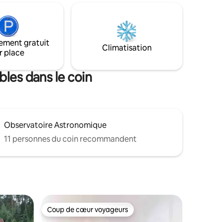
a ville, à
château de Warmia Chapter. Il y a des
, à
monuments, un amphithéâtre, un
al AURA
terrain de jeu et une marina pour kayak.
way
À proximité se trouve le Central Park, à
ement gratuit
s rendre
environ 10 minutes à pied. Vous pouvez
Climatisation
r place
le, à
rejoindre la plage de la ville en
en
25 minutes.
les dans le coin
Observatoire Astronomique
11 personnes du coin recommandent
Coup de cœur voyageurs
Coup de cœur voyageurs