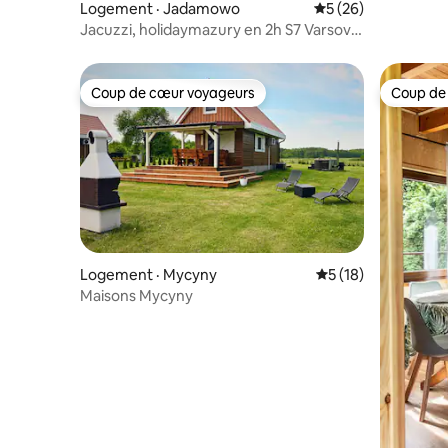
Logement · Jadamowo
Note moyenne de 5
5 (26)
Jacuzzi, holidaymazury en 2h S7 Varsovie
- Gdańsk
Coup de cœur voyageurs
Coup de
Coup de cœur voyageurs
Coup de
Logement · Mycyny
Note moyenne de 5
5 (18)
Maisons Mycyny