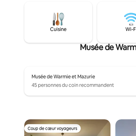
balcon ens
situés dans la région tranquille de
matin. Le confort sera assuré par 2
Mazury, à deux heures de Varsovie en
chambres 
voiture et à trente minutes d'Olsztyn.
vaisselle,
Au-delà d'un environnement luxueux et
avec baig
tranquille, la propriété offre de
Cuisine
Wi-F
stationne
nombreuses activités de plein air,
notamment : pêche, baignade,
randonnée, vélo et kayak.
Musée de Warmie
Musée de Warmie et Mazurie
45 personnes du coin recommandent
Coup de cœur voyageurs
Coup de cœur voyageurs