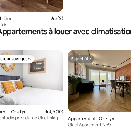
· Siła
Note moyenne de 5 sur 5, 9 commentai
5 (9)
a 8
Appartements à louer avec climatisatio
 cœur voyageurs
Superhôte
 cœur voyageurs
Superhôte
 sur 5, 39 commentaires
ent · Olsztyn
Note moyenne de 4,9 sur 5, 10 commentai
4,9 (10)
studio près du lac Ukiel-plage,
Appartement · Olsztyn
Ukiel Apartment No9