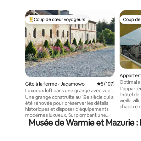
Coup de cœur voyageurs
Coup de
Coup de cœur voyageurs parmi les plus aimés
Coup de
Appartem
Optimal a
Gîte à la ferme · Jadamowo
Note moyenne de 5 
5 (107)
l'hôtel de v
L'apparte
Luxueux loft dans une grange avec vue
l'hôtel de
sur le lac en Mazurie
Une grange construite au 19e siècle qui a
vieille vi
été rénovée pour préserver les détails
chapitre
historiques et disposer d'équipements
parfait –
modernes luxueux. Surplombant une
temps et 
Musée de Warmie et Mazurie : l
forêt, le lac Mielno, des pâturages avec
séjour. Le bâtiment dispose d'un
des chevaux polonais Trakehner, un
ascenseur
jardin de style français, les quartiers
confortabl
d'habitation de 600 mètres carrés sont