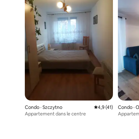
Condo · Szczytno
Note moyenne de 4,9
4,9 (41)
Condo · O
Appartement dans le centre
Apparteme
Leśna Be