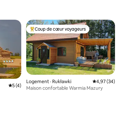
Coup de cœur voyageurs
Coup de cœur voyageurs parmi les plus aimés
Logement · Rukławki
Note moyenne de 4,97
4,97 (34)
Note moyenne de 5 sur 5, 4 commentaires
5 (4)
Maison confortable Warmia Mazury