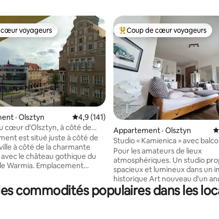
 cœur voyageurs
Coup de cœur voyageurs
 cœur voyageurs
Coup de cœur voyageurs parmi 
ent · Olsztyn
Note moyenne de 4,9 sur 5, 141 commentai
4,9 (141)
u cœur d'Olsztyn, à côté de
sur 5, 107 commentaires
Appartement · Olsztyn
N
ille et de la vieille ville
ment est situé juste à côté de
Studio « Kamienica » avec balco
 ville à côté de la charmante
Centre. Lit + canapé
Pour les amateurs de lieux
lle avec le château gothique du
atmosphériques. Un studio pro
 de Warmia. Emplacement
spacieux et lumineux dans un
 proche de tout, vous gagnez du
historique Art nouveau d'un an
pouvez profiter de votre
es commodités populaires dans les loc
consulat, avec de hauts plafon
vue sur la place de la ville et la t
. L'appartement est lumineux,
mairie, au troisième (dernier !) 
e et chaleureux. Il y a un grand
mais il y a un ascenseur ! Emp