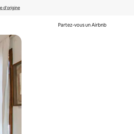
e d'origine
Partez-vous un Airbnb
et en les faisant glisser.