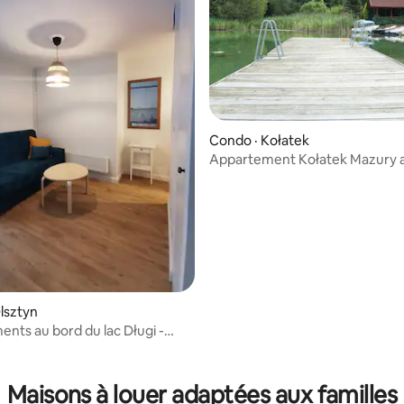
Condo · Kołatek
Appartement Kołatek Mazury 
 sur 5, 41 commentaires
lsztyn
nts au bord du lac Długi -
d&Bike.
Maisons à louer adaptées aux familles