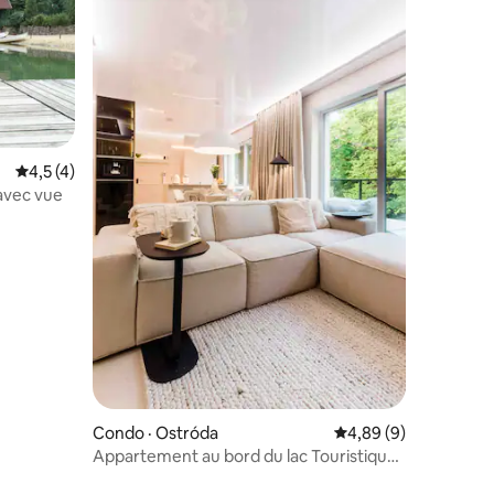
Note moyenne de 4,5 sur 5, 4 commentaires
4,5 (4)
avec vue
Condo · Ostróda
Note moyenne de 4,8
4,89 (9)
Appartement au bord du lac Touristique
# 17