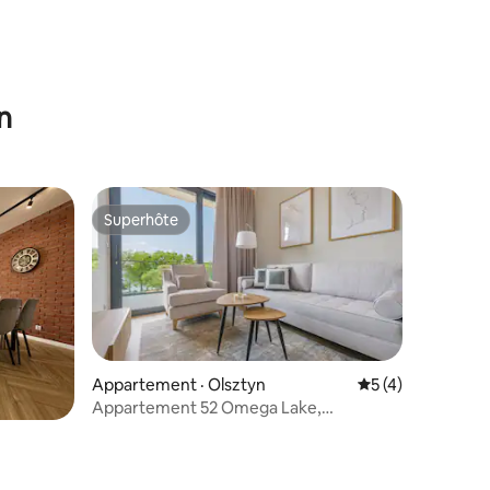
res
n
Superhôte
Superhôte
Appartement · Olsztyn
Note moyenne de 
5 (4)
Appartement 52 Omega Lake,
res
Sun&Snow