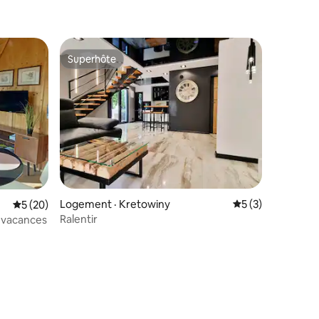
Superhôte
les plus aimés
Superhôte
Logement · Kretowiny
Note moyenne de 
5 (3)
res
Note moyenne de 5 sur 5, 20 commentaires
5 (20)
Ralentir
e vacances