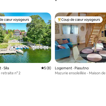
de cœur voyageurs
Coup de cœur voyageurs
cœur voyageurs parmi les plus aimés
Coup de cœur voyageurs parmi 
· Siła
Note moyenne de 5 sur 5, 8 commentai
5 (8)
Logement · Piasutno
retraite n° 2
Mazurie ensoleillée - Maison d