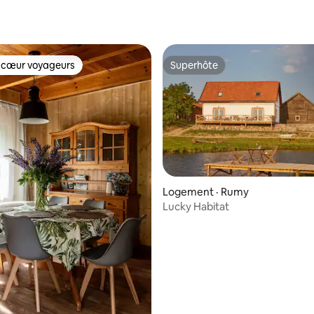
 sur 5, 26 commentaires
 cœur voyageurs
Superhôte
 cœur voyageurs
Superhôte
Logement · Rumy
 sur 5, 18 commentaires
Lucky Habitat