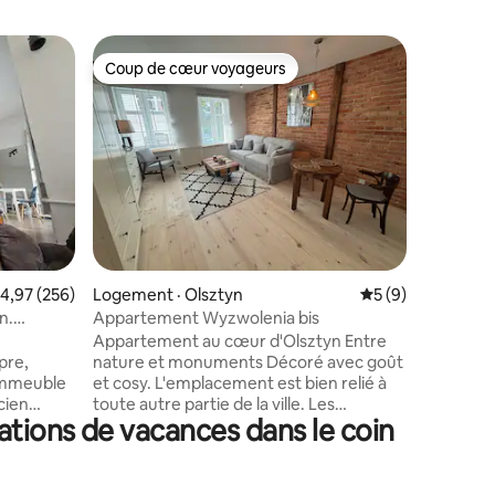
Appartem
Coup de cœur voyageurs
Coup de
les plus aimés
Coup de cœur voyageurs
Coup de
Villa Jana
L'apparte
Jana, da
moderne, j
Les clien
avantage
prestigie
du centre
de main. 
res
la terras
ote moyenne de 4,97 sur 5, 256 commentaires
4,97 (256)
Logement · Olsztyn
Note moyenne de 
5 (9)
d'Olsztyn
l'intimité
n.
Appartement Wyzwolenia bis
C'est un 
Appartement au cœur d'Olsztyn Entre
que vous 
pre,
nature et monuments Décoré avec goût
de deux c
 immeuble
et cosy. L'emplacement est bien relié à
cien
toute autre partie de la ville. Les
ations de vacances dans le coin
ds et une
transports en commun s'arrêtent à
our de la
moins de 3 minutes à pied. En 5 minutes,
étage,
vous pouvez marcher jusqu'à la vieille
lacement
ville et les espaces verts autour du