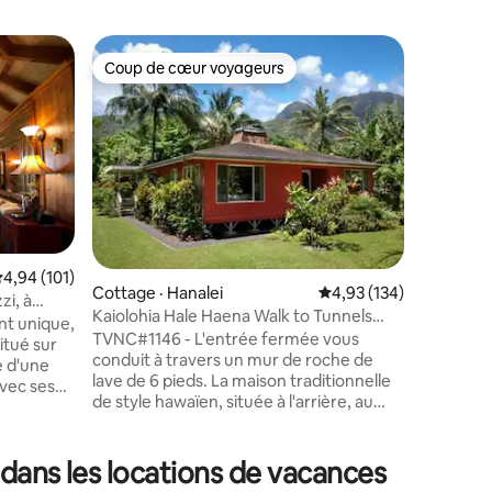
Logement 
Coup de cœur voyageurs
Coup de
les plus aimés
Coup de cœur voyageurs
Coup de
La caban
La caban
Hanalei B
entre le
Kauai et 
d'admire
Surplomb
golf Maka
vallée ve
montagne
ote moyenne de 4,94 sur 5, 101 commentaires
4,94 (101)
res
Cottage · Hanalei
Note moyenne de 4,93 
4,93 (134)
orienté v
zi, à
imprenabl
Kaiolohia Hale Haena Walk to Tunnels
nt unique,
couchers 
Beach
TVNC#1146 - L'entrée fermée vous
itué sur
l'observa
conduit à travers un mur de roche de
e d'une
baleines 
lave de 6 pieds. La maison traditionnelle
avec ses
trouvent 
de style hawaïen, située à l'arrière, au
t à
des senti
rez-de-chaussée, est nichée derrière la
Ses
Bay.
maison des gardiens. Backyard Lanai
rennent
attire votre attention sur les terres de
 dans les locations de vacances
es
conservation avec des vues massives sur
xion