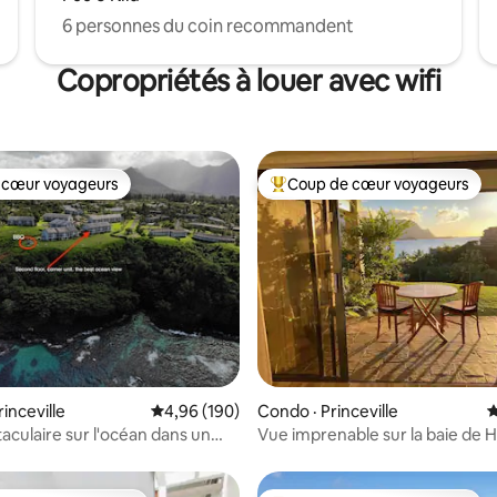
6 personnes du coin recommandent
Copropriétés à louer avec wifi
 cœur voyageurs
Coup de cœur voyageurs
 cœur voyageurs
Coup de cœur voyageurs parmi 
sur 5, 230 commentaires
inceville
Note moyenne de 4,96 sur 5, 190 commentai
4,96 (190)
Condo · Princeville
N
aculaire sur l'océan dans un
Vue imprenable sur la baie de H
hôtelier de luxe