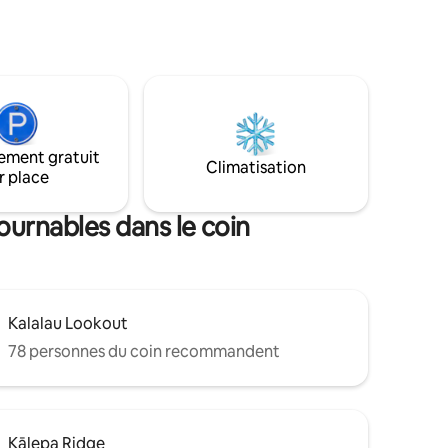
les montagnes et les chutes d'eau. Des
normes de
murs intérieurs en bois de cèdre et des
n
œuvres d'art locales ornent la maison de
plus
1600 pieds carrés. Marchez 1/3 mile
jusqu'à Tunnels Beach 5 minutes Le
sé,
mode de vie de Kauai Remarque : la
Z-IV-2015-
propriété est située dans une zone
34, permis
d'évacuation en cas de tsunami.
ement gratuit
Climatisation
r place
tournables dans le coin
Kalalau Lookout
78 personnes du coin recommandent
Kālepa Ridge