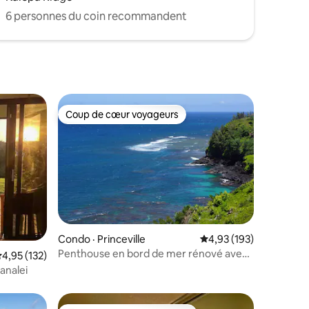
6 personnes du coin recommandent
Coup de cœur voyageurs
les plus aimés
Coup de cœur voyageurs
Condo · Princeville
Note moyenne de 4,93 
4,93 (193)
Penthouse en bord de mer rénové avec
res
ote moyenne de 4,95 sur 5, 132 commentaires
4,95 (132)
vue magnifique !
analei