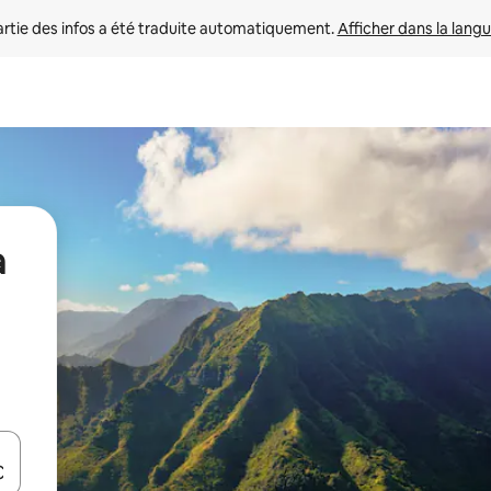
rtie des infos a été traduite automatiquement. 
Afficher dans la langu
a
utilisant les flèches vers le haut et vers le bas, ou en appuyant dessus 