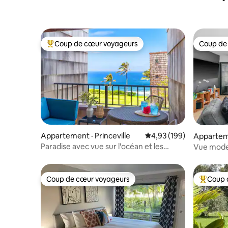
Coup de cœur voyageurs
Coup de
Coup de cœur voyageurs parmi les plus aimés
Coup de
Appartement · Princeville
Note moyenne de 4,93 
4,93 (199)
Apparteme
Paradise avec vue sur l'océan et les
Vue moder
montagnes + à quelques pas du sentier
tourterea
de la plage
Coup de cœur voyageurs
Coup 
Coup de cœur voyageurs
Coup de 