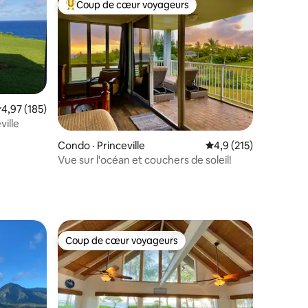
Coup de cœur voyageurs
les plus aimés
Coup de cœur voyageurs parmi les plus aimés
ote moyenne de 4,97 sur 5, 185 commentaires
4,97 (185)
ville
res
Condo · Princeville
Note moyenne de 4,9
4,9 (215)
Vue sur l'océan et couchers de soleil!
Coup de cœur voyageurs
Coup de cœur voyageurs