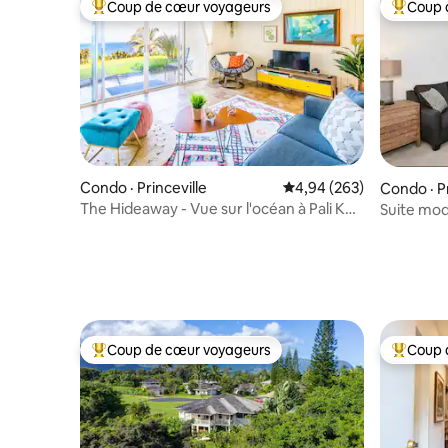
Coup de cœur voyageurs
Coup 
Coup de cœur voyageurs parmi les plus aimés
Coup de 
Condo · Princeville
Note moyenne de 4,94 
4,94 (263)
Condo · Pr
The Hideaway - Vue sur l'océan à Pali Ke
Suite mod
Kua (avec climatisation !)
la montag
Coup de cœur voyageurs
Coup 
Coup de cœur voyageurs parmi les plus aimés
Coup de 