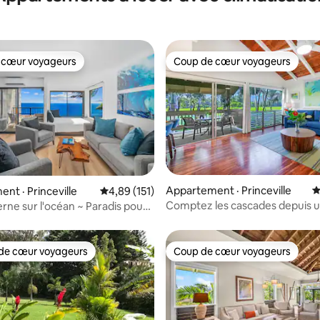
 cœur voyageurs
Coup de cœur voyageurs
 cœur voyageurs
Coup de cœur voyageurs
sur 5, 199 commentaires
Appartement · Princeville
N
nt · Princeville
Note moyenne de 4,89 sur 5, 151 commentai
4,89 (151)
Comptez les cascades depuis 
ne sur l'océan ~ Paradis pour
élégant avec climatisation!
ux avec climatisation
de cœur voyageurs
Coup de cœur voyageurs
cœur voyageurs parmi les plus aimés
Coup de cœur voyageurs