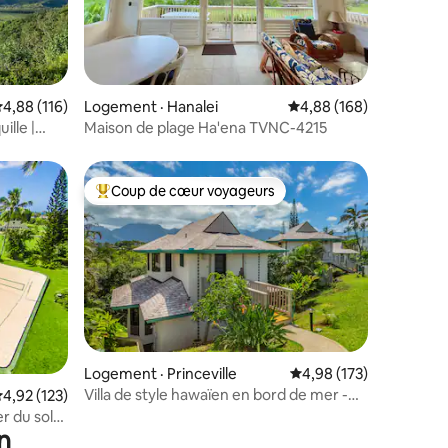
res
ote moyenne de 4,88 sur 5, 116 commentaires
4,88 (116)
Logement · Hanalei
Note moyenne de 4,88 
4,88 (168)
ille |
Maison de plage Ha'ena TVNC-4215
Coup de cœur voyageurs
Coup de cœur voyageurs parmi les plus aimés
res
Logement · Princeville
Note moyenne de 4,98 
4,98 (173)
Villa de style hawaïen en bord de mer -
ote moyenne de 4,92 sur 5, 123 commentaires
4,92 (123)
Vues imprenables
 du soleil
n