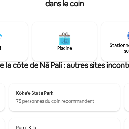
dans le coin
ae, le littoral de la plage
Internet haut débit (selon les 
 le plus grand récif des îles
Kauai), la télévision par câble, u
s. Vue exceptionnelle sur
barbecue à gaz Weber et bien 
a montagne, le littoral/la
encore. Twin Hearts est un
depuis les fenêtres du salon,
« hébergement » légal et autori
e à manger et de la chambre,
permis de zonage de classe IV 
 le lanai. Profitez d'une
35, permis d'utilisation U-2015-
 romantique.
spécial SP-2015-12.
Stationn
i
Piscine
su
 la côte de Nā Pali : autres sites incon
Kōke'e State Park
75 personnes du coin recommandent
Puu o Kila