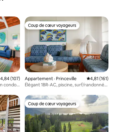
Coup de cœur voyageurs
Coup de cœur voyageurs
ote moyenne de 4,84 sur 5, 107 commentaires
4,84 (107)
Appartement · Princeville
Note moyenne de 4,81
4,81 (161)
res
un condo
Élégant 1BR-AC, piscine, surf/randonnée,
à pied de la plage
Coup de cœur voyageurs
Coup de cœur voyageurs