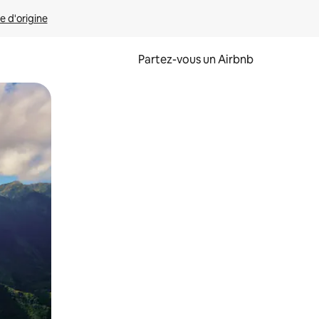
e d'origine
Partez-vous un Airbnb
et en les faisant glisser.