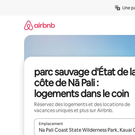
Aller
Une pa
directement
au
contenu
parc sauvage d'État de l
côte de Nā Pali :
logements dans le coin
Réservez des logements et des locations de
vacances uniques et plus sur Airbnb.
Emplacement
Quand les résultats sont affichés, parcourez-les en 