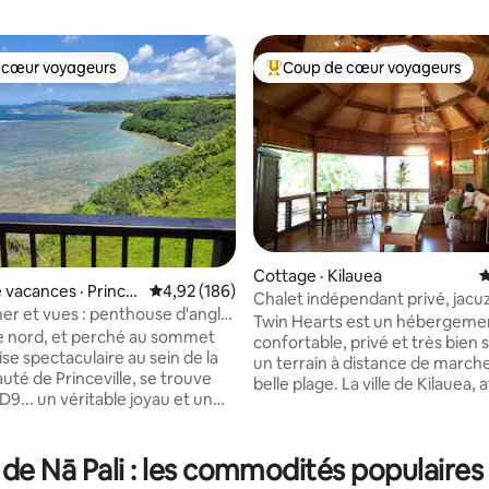
 cœur voyageurs
Coup de cœur voyageurs
 cœur voyageurs
Coup de cœur voyageurs parmi 
Cottage · Kilauea
N
 vacances · Prince
Note moyenne de 4,92 sur 5, 186 commentai
4,92 (186)
Chalet indépendant privé, jacuz
er et vues : penthouse d'angle
2 minutes à pied de la plage
Twin Hearts est un hébergeme
e D9
sur 5, 363 commentaires
te nord, et perché au sommet
confortable, privé et très bien s
ise spectaculaire au sein de la
un terrain à distance de march
é de Princeville, se trouve
belle plage. La ville de Kilauea, 
9... un véritable joyau et un
restaurants et ses magasins, es
re. Un dernier étage simple et
seulement 10 minutes en voiture. 
 bord de mer et un logement
nombreux équipements comp
 vue directe
 de Nā Pali : les commodités populaires
un jacuzzi, un kayak tandem, d
ble sur le phare de Kilauea, l'île
serviettes de plage, une conne