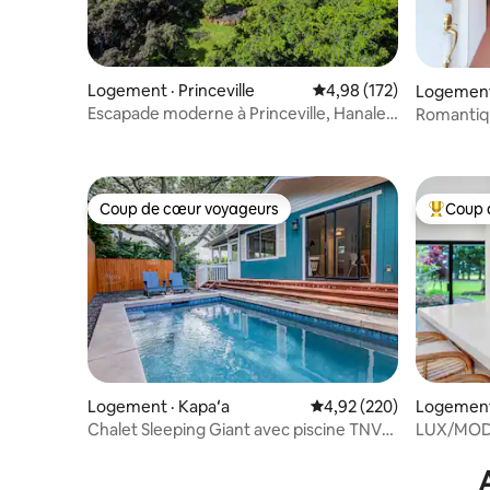
Logement · Princeville
Note moyenne de 4,98 
4,98 (172)
Logement 
Escapade moderne à Princeville, Hanalei
Romantiq
North Shore
zone d'é
Coup de cœur voyageurs
Coup 
Coup de cœur voyageurs
Coup de 
Logement · Kapaʻa
Note moyenne de 4,92 
4,92 (220)
Logement 
Chalet Sleeping Giant avec piscine TNVC
LUX/MOD b
1244
aventures 