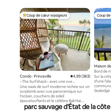
Coup de cœur voyageurs
Coup de
Coup de cœur voyageurs parmi les plus aimés
Coup de
Maison de
ville
Bord de m
- Sealodg
Condo · Princeville
Note moyenne de 4,99 
4,99 (363)
Sur la cô
d'une fala
~The Surfshack~ avec une vue
communaut
époustouflante sur l'océan !!
Une oasis de surf moderne nichée sur un
Sealodge D
surplomb avec vue panoramique sur
refuge ra
l'océan, couchers de soleil
propre en
époustouflants et le célèbre Bali Hai.
privé d'angle. Profitez d'une
parc sauvage d'État de la côte
Nous avons été présentés dans le
et imprena
numéro de juin du Sunset Magazine.