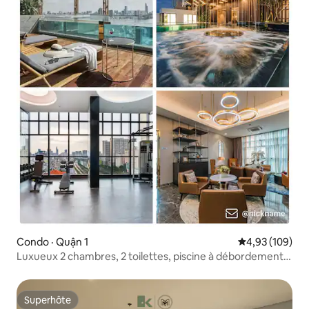
Condo · Quận 1
Note moyenne 
4,93 (109)
Luxueux 2 chambres, 2 toilettes, piscine à débordement
sur le toit, gym
Superhôte
Superhôte