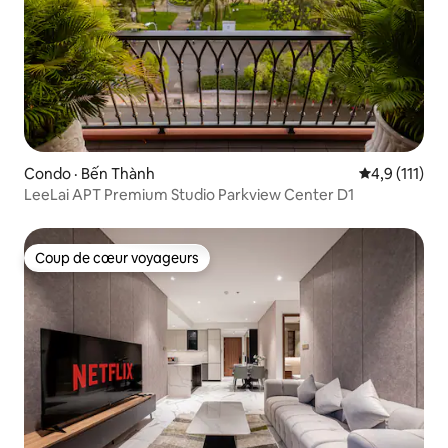
Condo · Bến Thành
Note moyenne
4,9 (111)
LeeLai APT Premium Studio Parkview Center D1
Coup de cœur voyageurs
Coup de cœur voyageurs