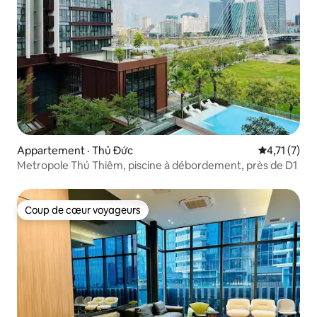
Appartement · Thủ Đức
Note moyenn
4,71 (7)
Metropole Thủ Thiêm, piscine à débordement, près de D1
Coup de cœur voyageurs
Coup de cœur voyageurs