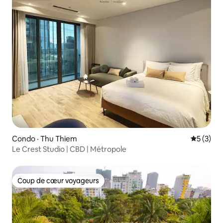
Condo · Thu Thiem
Note moy
5 (3)
Le Crest Studio | CBD | Métropole
Coup de cœur voyageurs
Coup de cœur voyageurs