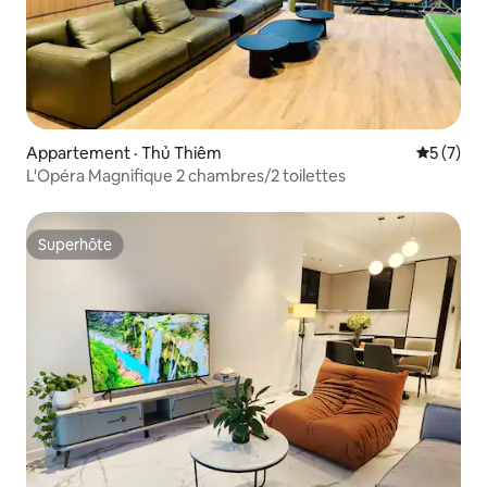
Appartement · Thủ Thiêm
Note moy
5 (7)
L'Opéra Magnifique 2 chambres/2 toilettes
Superhôte
Superhôte