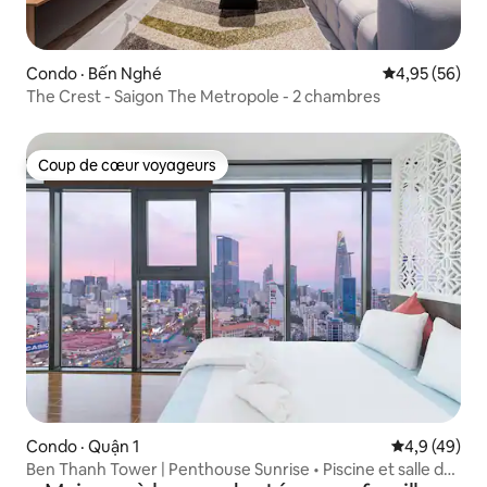
Condo · Bến Nghé
Note moyenne
4,95 (56)
The Crest - Saigon The Metropole - 2 chambres
Coup de cœur voyageurs
Coup de cœur voyageurs
Condo · Quận 1
Note moyenn
4,9 (49)
Ben Thanh Tower | Penthouse Sunrise • Piscine et salle de