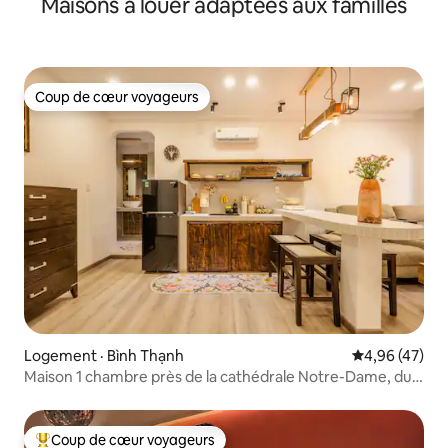
Maisons à louer adaptées aux familles
sport
Coup de cœur voyageurs
Coup de cœur voyageurs
Logement · Bình Thạnh
Note moyenne
4,96 (47)
Maison 1 chambre près de la cathédrale Notre-Dame, du
zoo, du lac aux tortues
Coup de cœur voyageurs