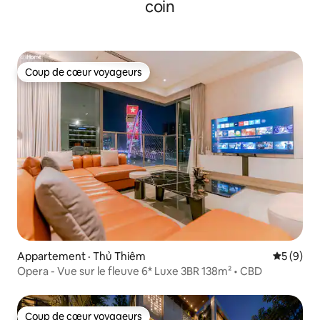
coin
Coup de cœur voyageurs
Coup de cœur voyageurs
Appartement · Thủ Thiêm
Note moy
5 (9)
Opera - Vue sur le fleuve 6* Luxe 3BR 138m² • CBD
Coup de cœur voyageurs