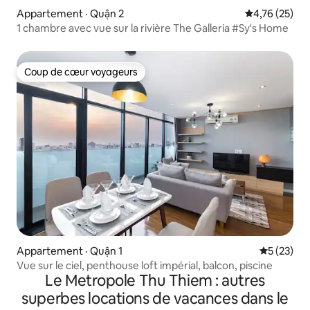
Appartement · Quận 2
Note moyenne
4,76 (25)
1 chambre avec vue sur la rivière The Galleria #Sy's Home
Coup de cœur voyageurs
Coup de cœur voyageurs
Appartement · Quận 1
Note moye
5 (23)
Vue sur le ciel, penthouse loft impérial, balcon, piscine
Le Metropole Thu Thiem : autres
superbes locations de vacances dans le