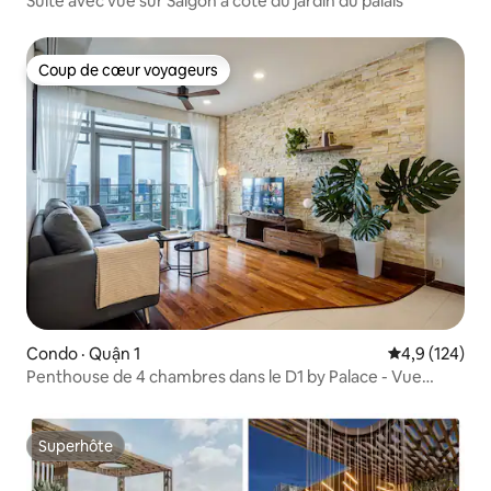
Suite avec vue sur Saigon à côté du jardin du palais
Coup de cœur voyageurs
Coup de cœur voyageurs
Condo · Quận 1
Note moyenne
4,9 (124)
Penthouse de 4 chambres dans le D1 by Palace - Vue
Bitexco
Superhôte
Superhôte