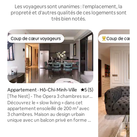
Les voyageurs sont unanimes : l'emplacement, la
propreté et d'autres qualités de ces logements sont
très bien notés.
Coup de cœur voyageurs
Coup de cœur 
Coup de cœur voyageurs
Coup de cœur voy
Appartement · Hô-Chi-Minh-Ville
Note moyenne de 5 sur 5,
5 (5)
[The Nest] - The Opera 3 chambres sur
la rivière Saigon
Découvrez le « slow living » dans cet
appartement ensoleillé de 200 m² avec
3 chambres. Maison au design urbain
unique avec un balcon privé en forme de
L, parfaite pour admirer le coucher du
soleil et se détendre l'après-midi. Accès