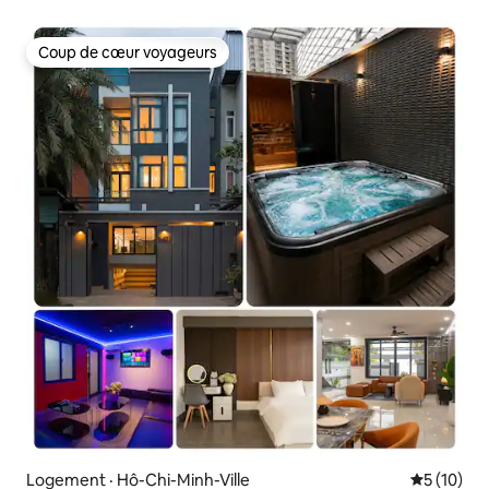
Netflix
Coup de cœur voyageurs
Coup de cœur voyageurs
Logement · Hô-Chi-Minh-Ville
Note moye
5 (10)