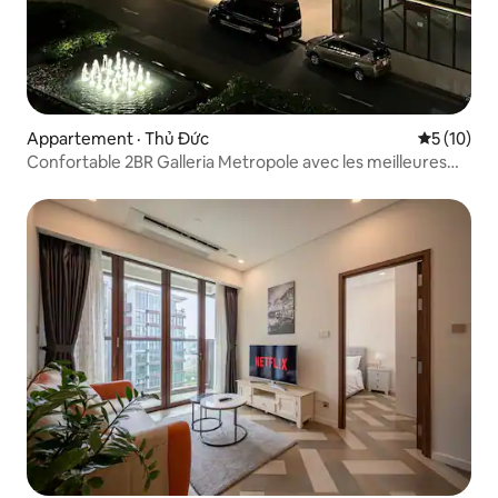
Appartement · Thủ Đức
Note moye
5 (10)
Confortable 2BR Galleria Metropole avec les meilleures
commodités!