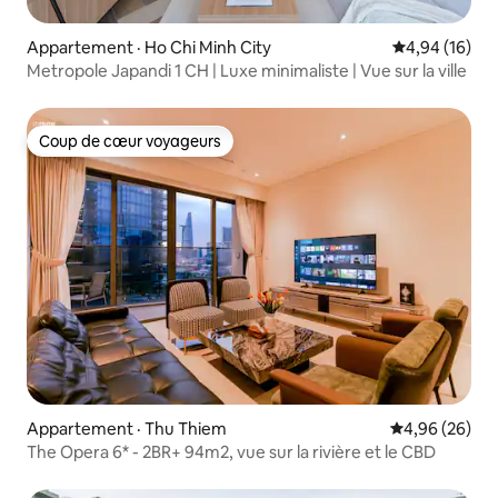
Appartement · Ho Chi Minh City
Note moyenne
4,94 (16)
Metropole Japandi 1 CH | Luxe minimaliste | Vue sur la ville
Coup de cœur voyageurs
Coup de cœur voyageurs
Appartement · Thu Thiem
Note moyenne
4,96 (26)
The Opera 6* - 2BR+ 94m2, vue sur la rivière et le CBD