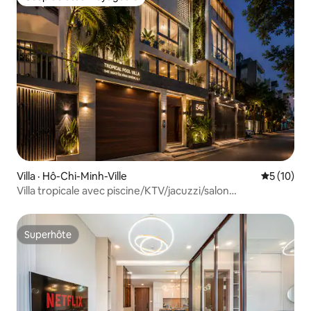
Coup de cœur voyageurs
Villa · Hô-Chi-Minh-Ville
Note moye
5 (10)
Villa tropicale avec piscine/KTV/jacuzzi/salon
détente/bida
Superhôte
Superhôte