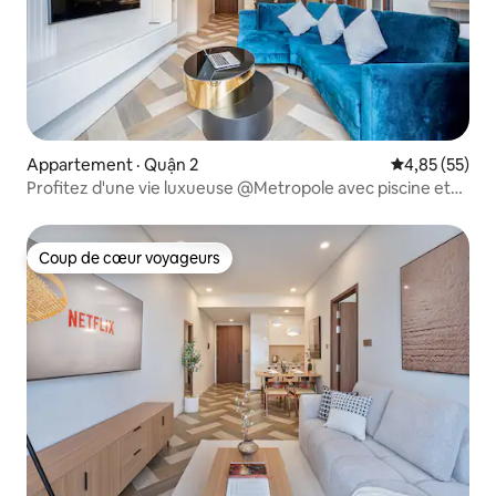
Appartement · Quận 2
Note moyenne
4,85 (55)
Profitez d'une vie luxueuse @Metropole avec piscine et
gym
Coup de cœur voyageurs
Coup de cœur voyageurs