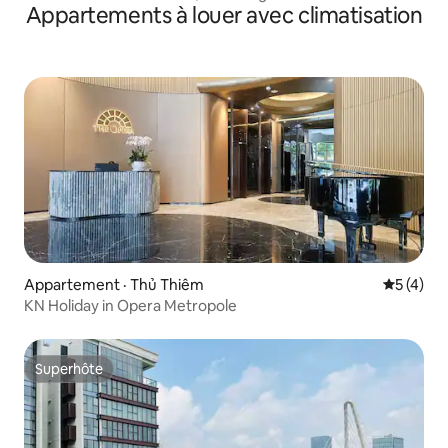
Appartements à louer avec climatisation
Appartement · Thủ Thiêm
Note moy
5 (4)
KN Holiday in Opera Metropole
Superhôte
Superhôte