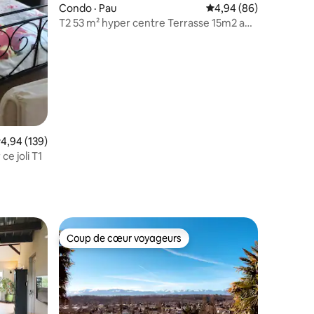
res
Condo · Pau
Note moyenne de 4,94
4,94 (86)
T2 53 m² hyper centre Terrasse 15m2 au
calme
ote moyenne de 4,94 sur 5, 139 commentaires
4,94 (139)
e joli T1
Coup de cœur voyageurs
les plus aimés
Coup de cœur voyageurs