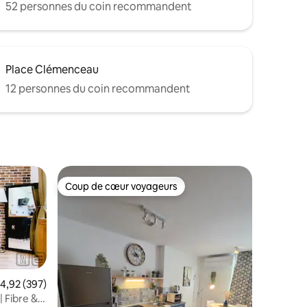
52 personnes du coin recommandent
Place Clémenceau
12 personnes du coin recommandent
Coup de cœur voyageurs
Coup de cœur voyageurs
ote moyenne de 4,92 sur 5, 397 commentaires
4,92 (397)
| Fibre &