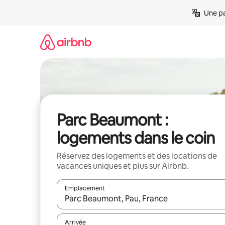
Aller
Une pa
directement
au
contenu
Parc Beaumont :
logements dans le coin
Réservez des logements et des locations de
vacances uniques et plus sur Airbnb.
Emplacement
Quand les résultats sont affichés, parcourez-les en 
Arrivée