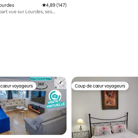
Netflix
Lourdes
Note moyenne de 4,89 sur 5, 147 commentai
4,89 (147)
sur 5, 355 commentaires
art vue sur Lourdes, ses
s & WIFI
 cœur voyageurs
Coup de cœur voyageurs
 cœur voyageurs
Coup de cœur voyageurs