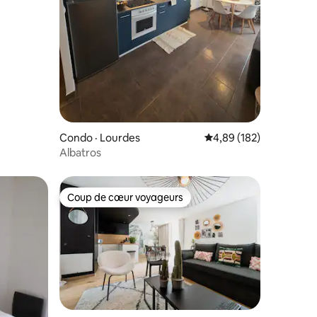
res
Condo · Lourdes
Note moyenne de 4,89 
4,89 (182)
Albatros
Coup de cœur voyageurs
Coup de cœur voyageurs