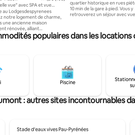
quartier historique en rues piétonnes à
elle vue" avec SPA et vue
10 min de la gare à pied. Vous y
le
e au Lodgesdespyrenees
retrouverez un séjour avec vu
z notre logement de charme,
panoramique sur la place Reine
s une ancienne maison
Marguerite, une vaste chambr
nt rénovée, alliant
avec bureau, cuisine , salle d'eau. Vou
modités populaires dans les locations 
ité et modernité. Situé à Asson,
retrouverez le linge de maison,
ent offre une vue panoramique
serviette, TV, Wifi, lave linge ,la
rénées, l'église et le château.
vaisselle, four, micro-onde, grille-pain,
 équipements haut de gamme
café, thé ,sel poivre, huile, sau
biance chaleureuse, notre
tout y est pour votre confort e
est idéal pour les séjours en
séjour. Parking Verdun à 5 min 
rofitez des espaces lumineux,
couteux.
sine entièrement équipée, et
Stationn
rieur aménagé pour admirer les
i
Piscine
su
environnants.
mont : autres sites incontournables da
Stade d’eaux vives Pau-Pyrénées