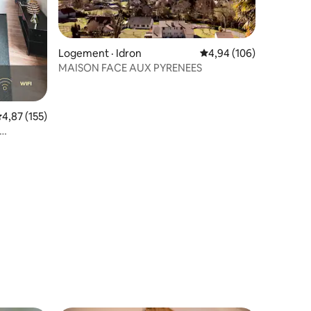
Logement · Idron
Note moyenne de 4,94 
4,94 (106)
res
MAISON FACE AUX PYRENEES
ote moyenne de 4,87 sur 5, 155 commentaires
4,87 (155)