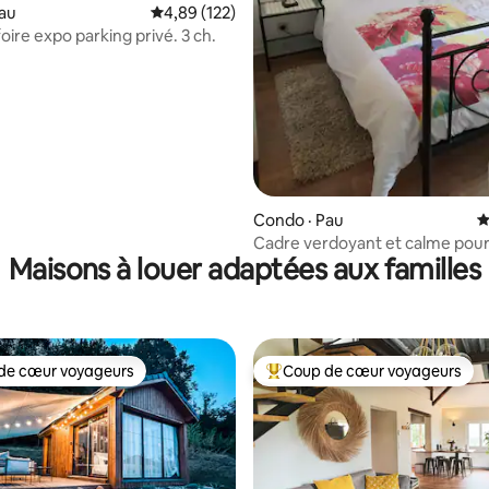
sur 5, 142 commentaires
au
Note moyenne de 4,89 sur 5, 122 commentai
4,89 (122)
oire expo parking privé. 3 ch.
Condo · Pau
N
Cadre verdoyant et calme pour c
Maisons à louer adaptées aux familles
de cœur voyageurs
Coup de cœur voyageurs
cœur voyageurs parmi les plus aimés
Coup de cœur voyageurs parmi 