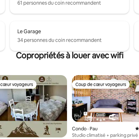
61 personnes du coin recommandent
Le Garage
34 personnes du coin recommandent
Copropriétés à louer avec wifi
 cœur voyageurs
Coup de cœur voyageurs
 cœur voyageurs
Coup de cœur voyageurs
Condo · Pau
N
Studio climatisé + parking privé 