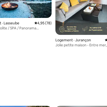
 · Lasseube
Note moyenne de 4,95 sur 5, 78 commentai
4,95 (78)
solite / SPA / Panorama
/ Brasero
Logement · Jurançon
N
Jolie petite maison - Entre mer,
montagne, Espagne
 sur 5, 34 commentaires