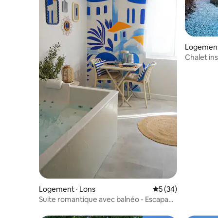
Logement
Chalet in
Pyrénées
Logement · Lons
Note moyenne de 5
5 (34)
Suite romantique avec balnéo - Escapade
Santorin