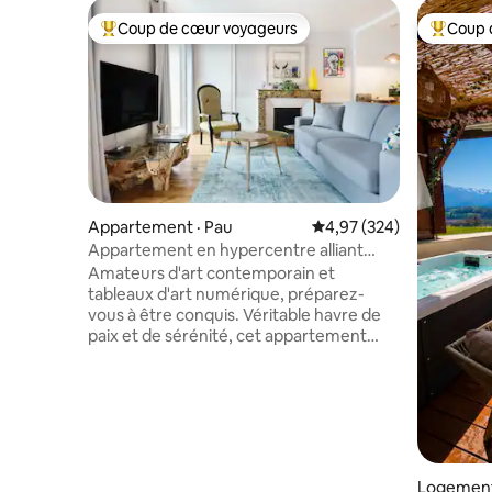
Coup de cœur voyageurs
Coup 
Coup de cœur voyageurs parmi les plus aimés
Coup de 
Appartement · Pau
Note moyenne de 4,97 
4,97 (324)
Appartement en hypercentre alliant
charme et design
Amateurs d'art contemporain et
tableaux d'art numérique, préparez-
vous à être conquis. Véritable havre de
paix et de sérénité, cet appartement
mêle subtilement charme de l'ancien et
confort moderne. Notre appartement
est chaleureux et personnalisé avec une
vue directe sur le château depuis le salon
. Notre décoration est inspirée de nos
nombreux voyages et de nos
expériences dans les grands salons
Logement