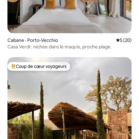
Cabane · Porto-Vecchio
Note moye
5 (20)
Casa Verdi : nichée dans le maquis, proche plage.
Coup de cœur voyageurs
Coup de cœur voyageurs parmi les plus aimés