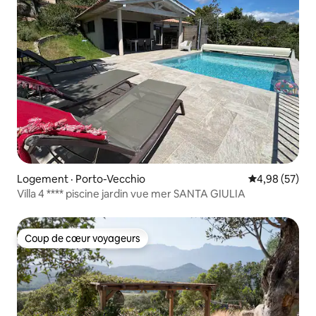
Logement · Porto-Vecchio
Note moyenne
4,98 (57)
Villa 4 **** piscine jardin vue mer SANTA GIULIA
Coup de cœur voyageurs
Coup de cœur voyageurs