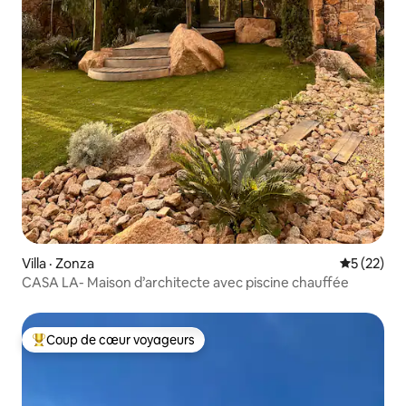
Villa · Zonza
Note moye
5 (22)
CASA LA- Maison d’architecte avec piscine chauffée
Coup de cœur voyageurs
Coup de cœur voyageurs parmi les plus aimés