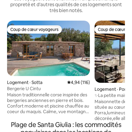
propreté et d'autres qualités de ces logements sont
très bien notés.
Coup de cœur voyageurs
Coup de cœur vo
Coup de cœur voyageurs
Coup de cœur vo
Logement · Sotta
Note moyenne de 4,94 sur 5, 1
4,94 (116)
Bergerie U Cintu
Logement · Porto
Maison traditionnelle corse inspirée des
✨La petite maison de P
bergeries anciennes en pierre et bois.
Palombaggia
Maisonnette de 7
Confort moderne et piscine chauffée au
située au cœur d
coeur du maquis. Calme, vue montagne
Porra,lumineuse 
Il se compose d’une pièce à vivre avec
décorée,elle allie
coin cuisine, salon et cheminée et de 2
Plage de Santa Giulia : les commodités
Palombaggia et tra
chambres avec salle d’eau. Il apporte
maison dispose d'