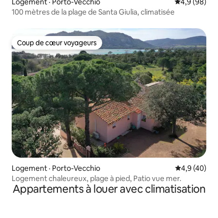
Logement · Porto-Vecchio
Note moyenn
4,9 (98)
100 mètres de la plage de Santa Giulia, climatisée
Coup de cœur voyageurs
Coup de cœur voyageurs
Logement · Porto-Vecchio
Note moyenn
4,9 (40)
Logement chaleureux, plage à pied, Patio vue mer.
Appartements à louer avec climatisation