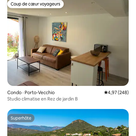
Coup de cœur voyageurs
Coup de cœur voyageurs
Condo · Porto-Vecchio
Note moyenne 
4,97 (248)
Studio climatise en Rez de jardin B
Superhôte
Superhôte