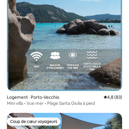
Logement · Porto-Vecchio
Note moyenn
4,8 (83)
Mini villa • Vue mer • Plage Santa Giulia à pied
Coup de cœur voyageurs
Coup de cœur voyageurs