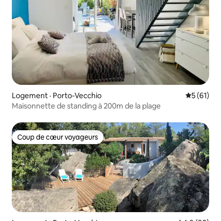
Logement · Porto-Vecchio
Note moye
5 (61)
Maisonnette de standing à 200m de la plage
Coup de cœur voyageurs
Coup de cœur voyageurs