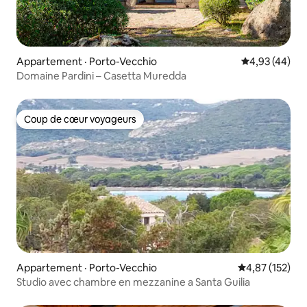
Appartement · Porto-Vecchio
Note moyenne
4,93 (44)
Domaine Pardini – Casetta Muredda
Coup de cœur voyageurs
Coup de cœur voyageurs
Appartement · Porto-Vecchio
Note moyenne 
4,87 (152)
Studio avec chambre en mezzanine a Santa Guilia