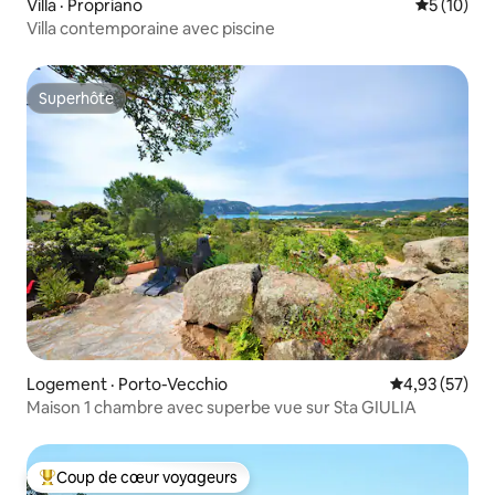
Villa · Propriano
Note moye
5 (10)
Villa contemporaine avec piscine
Superhôte
Superhôte
Logement · Porto-Vecchio
Note moyenne
4,93 (57)
Maison 1 chambre avec superbe vue sur Sta GIULIA
Coup de cœur voyageurs
Coup de cœur voyageurs parmi les plus aimés