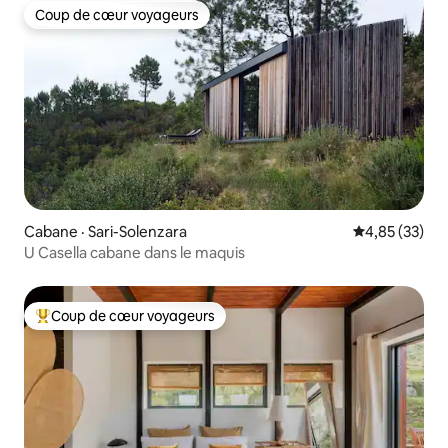
Coup de cœur voyageurs
Coup de cœur voyageurs
Cabane · Sari-Solenzara
Note moyenne
4,85 (33)
U Casella cabane dans le maquis
Coup de cœur voyageurs
Coup de cœur voyageurs parmi les plus aimés