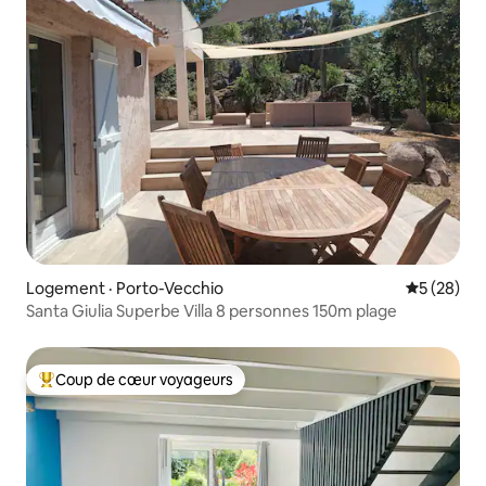
Logement · Porto-Vecchio
Note moye
5 (28)
Santa Giulia Superbe Villa 8 personnes 150m plage
Coup de cœur voyageurs
Coup de cœur voyageurs parmi les plus aimés