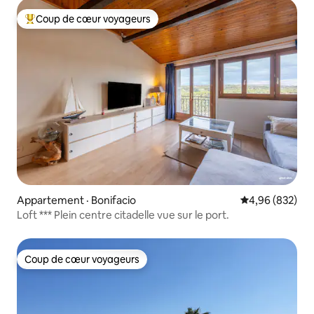
Coup de cœur voyageurs
Coup de cœur voyageurs parmi les plus aimés
Appartement · Bonifacio
Note moyenne 
4,96 (832)
Loft *** Plein centre citadelle vue sur le port.
Coup de cœur voyageurs
Coup de cœur voyageurs