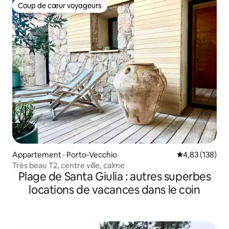
Coup de cœur voyageurs
Coup de cœur voyageurs
Appartement · Porto-Vecchio
Note moyenne 
4,83 (138)
Très beau T2, centre ville, calme
Plage de Santa Giulia : autres superbes
locations de vacances dans le coin