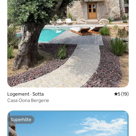
Logement · Sotta
Note moye
5 (19)
Casa Oona Bergerie
Superhôte
Superhôte