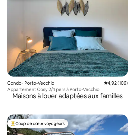
Condo · Porto-Vecchio
Note moyenne 
4,92 (106)
Appartement Cosy 2/4 pers à Porto-Vecchio
Maisons à louer adaptées aux familles
Coup de cœur voyageurs
Coup de cœur voyageurs parmi les plus aimés