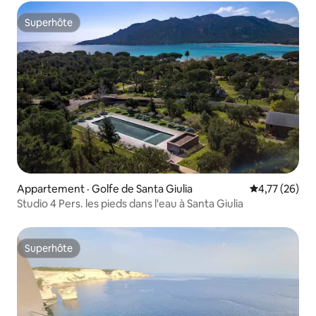
Superhôte
Superhôte
Appartement · Golfe de Santa Giulia
Note moyenne
4,77 (26)
Studio 4 Pers. les pieds dans l'eau à Santa Giulia
Superhôte
Superhôte