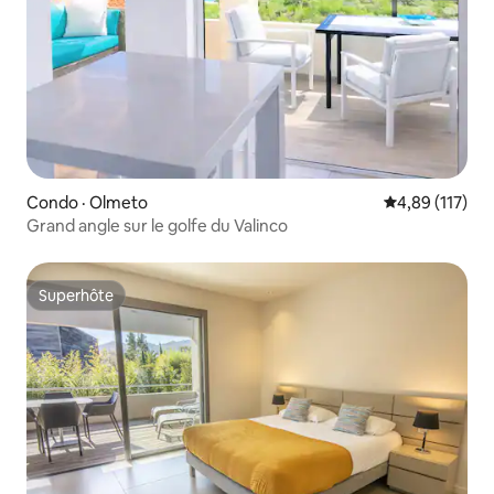
Condo · Olmeto
Note moyenne 
4,89 (117)
Grand angle sur le golfe du Valinco
Superhôte
Superhôte