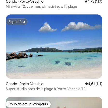
Condo · Porto-Vecchio
Note moyenne 
4,73 (117)
Mini-villa T2, vue mer, climatisée, wifi, plage
Superhôte
Superhôte
Condo · Porto-Vecchio
Note moyenne
4,61 (111)
Super studio près de la plage à Porto-Vecchio TF
Coup de cœur voyageurs
Coup de cœur voyageurs