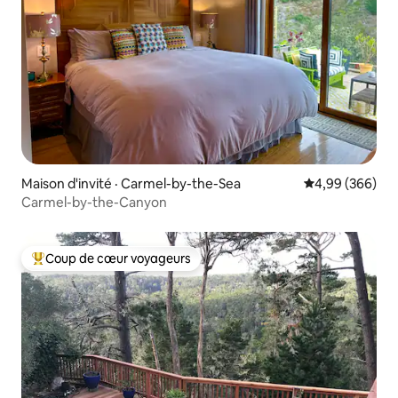
Maison d'invité · Carmel-by-the-Sea
Note moyenne 
4,99 (366)
Carmel-by-the-Canyon
Coup de cœur voyageurs
Coup de cœur voyageurs parmi les plus aimés