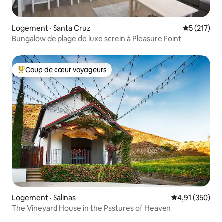
Logement · Santa Cruz
Note moyen
5 (217)
Bungalow de plage de luxe serein à Pleasure Point
Coup de cœur voyageurs
Coup de cœur voyageurs parmi les plus aimés
Logement · Salinas
Note moyenne 
4,91 (350)
The Vineyard House in the Pastures of Heaven