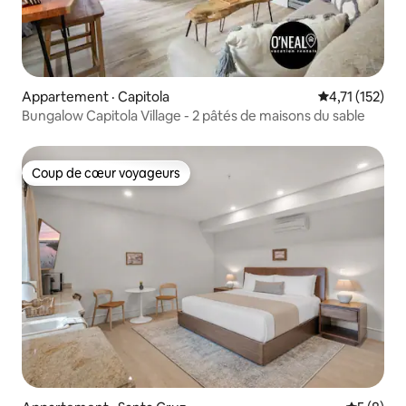
Appartement · Capitola
Note moyenne 
4,71 (152)
Bungalow Capitola Village - 2 pâtés de maisons du sable
Coup de cœur voyageurs
Coup de cœur voyageurs