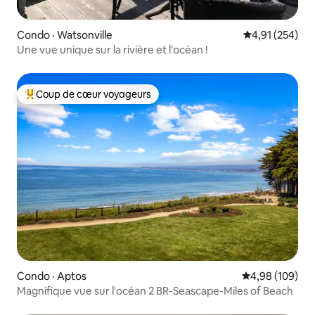
Condo · Watsonville
Note moyenne 
4,91 (254)
Une vue unique sur la rivière et l'océan !
Coup de cœur voyageurs
Coup de cœur voyageurs parmi les plus aimés
Condo · Aptos
Note moyenne 
4,98 (109)
Magnifique vue sur l'océan 2 BR-Seascape-Miles of Beach