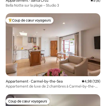
Appartement · Santa Cruz
Note moy
5 (8)
Bella Notte sur la plage – Studio 3
Coup de cœur voyageurs
Coup de cœur voyageurs parmi les plus aimés
Appartement · Carmel-by-the-Sea
Note moyenne 
4,98 (129)
Appartement de luxe de 2 chambres à Carmel-by-the-
Sea
Coup de cœur voyageurs
Coup de cœur voyageurs