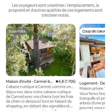
Les voyageurs sont unanimes : l'emplacement, la
propreté et d'autres qualités de ces logements sont
très bien notés.
Superhôte
Coup de cœur vo
Superhôte
Coup de cœur vo
Maison d'invité · Carmel-by-
Note moyenne de 4,8 sur 5, 1 7
4,8 (1 705)
Logement · Del M
the-Sea
Cabane rustique à Carmel, comme une
st
Maison privée Tre
cabane perchée + chien
Séjournez dans notre cabane rustique
Vous ferez l'expér
de Carmel avec vos chiens (voir les frais
tranquille et priv
de chien ci-dessous) tout en faisant du
arbres d'une prop
shopping, en visitant des vignobles et
pourrez vous rendr
des restaurants locaux ou en promenant