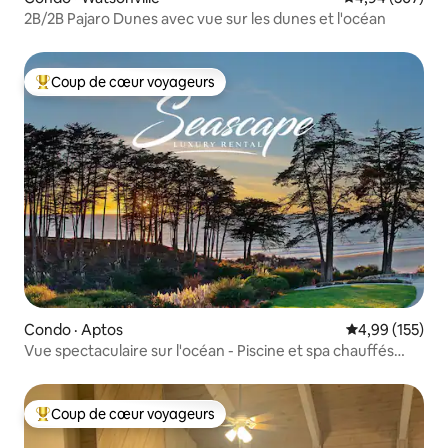
2B/2B Pajaro Dunes avec vue sur les dunes et l'océan
Coup de cœur voyageurs
Coup de cœur voyageurs parmi les plus aimés
Condo · Aptos
Note moyenne 
4,99 (155)
Vue spectaculaire sur l'océan - Piscine et spa chauffés
Seascape
Coup de cœur voyageurs
Coup de cœur voyageurs parmi les plus aimés