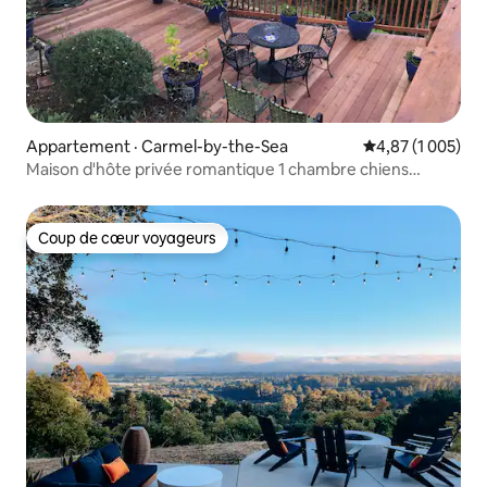
Appartement · Carmel-by-the-Sea
Note moyenne de
4,87 (1 005)
Maison d'hôte privée romantique 1 chambre chiens
acceptés
Coup de cœur voyageurs
Coup de cœur voyageurs