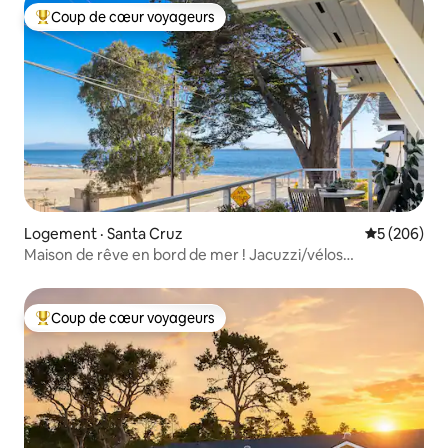
Coup de cœur voyageurs
Coup de cœur voyageurs parmi les plus aimés
Logement · Santa Cruz
Note moyen
5 (206)
Maison de rêve en bord de mer ! Jacuzzi/vélos
électriques/planches de surf
Coup de cœur voyageurs
Coup de cœur voyageurs parmi les plus aimés