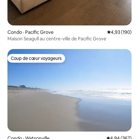
Condo · Pacific Grove
Note moyenne 
4,93 (190)
Maison Seagull au centre-ville de Pacific Grove
Coup de cœur voyageurs
Coup de cœur voyageurs
Condo · Watsonville
Note moyenne 
4,94 (367)