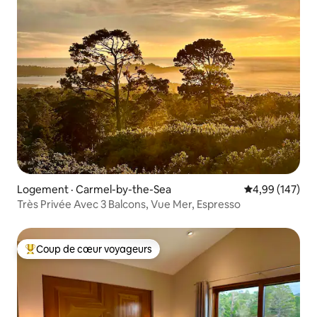
Logement · Carmel-by-the-Sea
Note moyenne 
4,99 (147)
Très Privée Avec 3 Balcons, Vue Mer, Espresso
Coup de cœur voyageurs
Coup de cœur voyageurs parmi les plus aimés