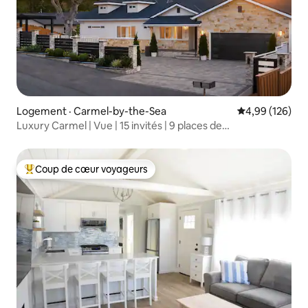
Logement · Carmel-by-the-Sea
Note moyenne 
4,99 (126)
Luxury Carmel | Vue | 15 invités | 9 places de
stationnement | VE
Coup de cœur voyageurs
Coup de cœur voyageurs parmi les plus aimés