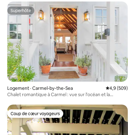
Superhôte
Superhôte
Logement · Carmel-by-the-Sea
Note moyenne
4,9 (509)
Chalet romantique à Carmel : vue sur l'océan et la
campagne
Coup de cœur voyageurs
Coup de cœur voyageurs