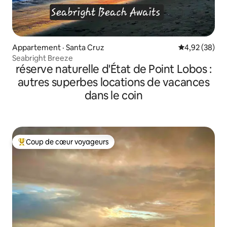
Appartement · Santa Cruz
Note moyenne
4,92 (38)
Seabright Breeze
réserve naturelle d'État de Point Lobos :
autres superbes locations de vacances
dans le coin
Coup de cœur voyageurs
Coup de cœur voyageurs parmi les plus aimés