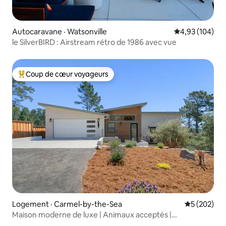
Autocaravane · Watsonville
Note moyenne 
4,93 (104)
le SilverBIRD : Airstream rétro de 1986 avec vue
Coup de cœur voyageurs
Coup de cœur voyageurs parmi les plus aimés
Logement · Carmel-by-the-Sea
Note moyen
5 (202)
Maison moderne de luxe | Animaux acceptés |
Stationnement GRATUIT pour les véhicules électriques |