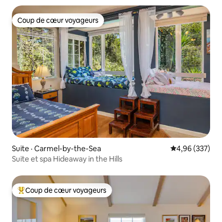
8 places de stationnement
Coup de cœur voyageurs
Coup de cœur voyageurs
Suite · Carmel-by-the-Sea
Note moyenne 
4,96 (337)
Suite et spa Hideaway in the Hills
Coup de cœur voyageurs
Coup de cœur voyageurs parmi les plus aimés