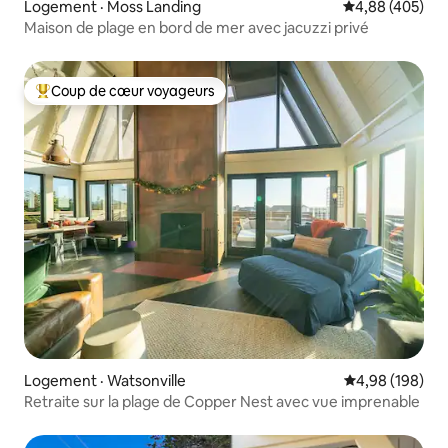
Logement · Moss Landing
Note moyenne 
4,88 (405)
Maison de plage en bord de mer avec jacuzzi privé
Coup de cœur voyageurs
Coup de cœur voyageurs parmi les plus aimés
Logement · Watsonville
Note moyenne 
4,98 (198)
Retraite sur la plage de Copper Nest avec vue imprenable