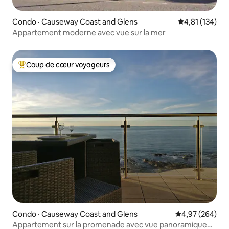
Condo · Causeway Coast and Glens
Note moyenne 
4,81 (134)
Appartement moderne avec vue sur la mer
Coup de cœur voyageurs
Coup de cœur voyageurs parmi les plus aimés
Condo · Causeway Coast and Glens
Note moyenne 
4,97 (264)
Appartement sur la promenade avec vue panoramique