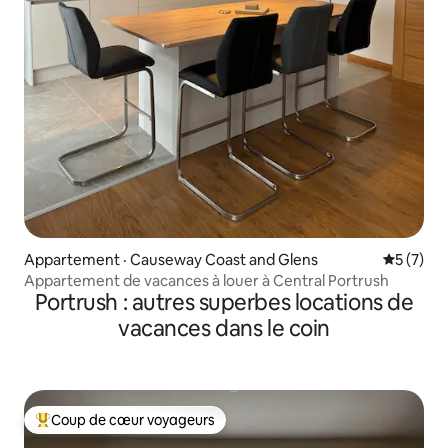
Appartement · Causeway Coast and Glens
Note moy
5 (7)
Appartement de vacances à louer à Central Portrush
Portrush : autres superbes locations de
vacances dans le coin
Coup de cœur voyageurs
Coup de cœur voyageurs parmi les plus aimés