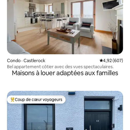
Condo · Castlerock
Note moyenne 
4,92 (607)
Bel appartement côtier avec des vues spectaculaires.
Maisons à louer adaptées aux familles
Coup de cœur voyageurs
Coup de cœur voyageurs parmi les plus aimés