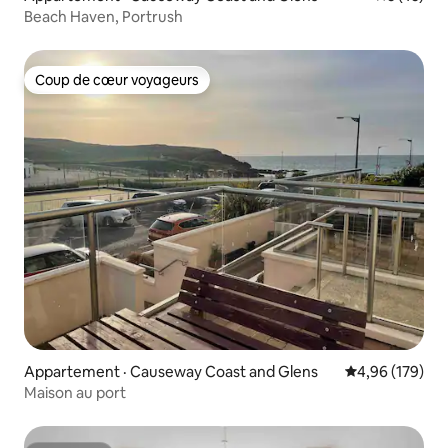
Beach Haven, Portrush
Coup de cœur voyageurs
Coup de cœur voyageurs
Appartement · Causeway Coast and Glens
Note moyenne 
4,96 (179)
Maison au port