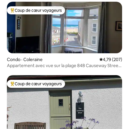
Coup de cœur voyageurs
Coup de cœur voyageurs parmi les plus aimés
Condo · Coleraine
Note moyenne 
4,79 (207)
Appartement avec vue sur la plage 84B Causeway Street
Portrush
Coup de cœur voyageurs
Coup de cœur voyageurs parmi les plus aimés