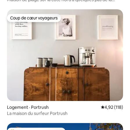
plage
Coup de cœur voyageurs
Coup de cœur voyageurs
Logement · Portrush
Note moyenne 
4,92 (118)
La maison du surfeur Portrush