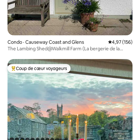
Condo · Causeway Coast and Glens
Note moyenne 
4,97 (156)
The Lambing Shed@Walkmill Farm (La bergerie de la
ferme Walkmill)
Coup de cœur voyageurs
Coup de cœur voyageurs parmi les plus aimés