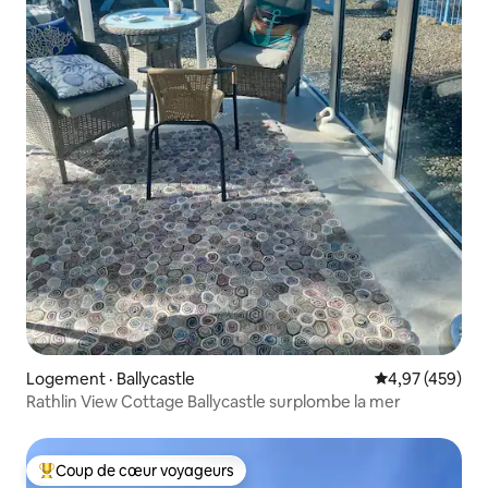
Logement · Ballycastle
Note moyenne 
4,97 (459)
Rathlin View Cottage Ballycastle surplombe la mer
Coup de cœur voyageurs
Coup de cœur voyageurs parmi les plus aimés