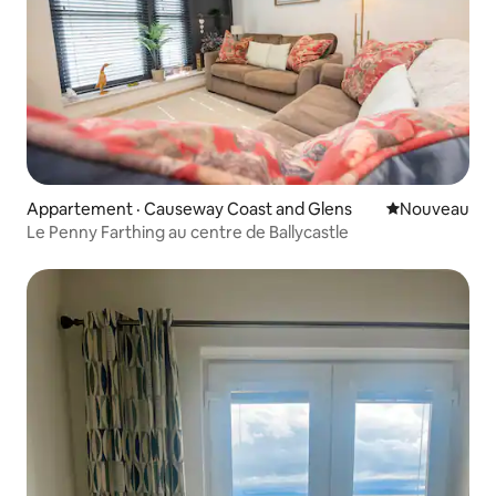
Appartement · Causeway Coast and Glens
Nouvel hébe
Nouveau
Le Penny Farthing au centre de Ballycastle