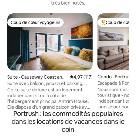
très bien notés.
Coup de cœur voyageurs
Coup de cœur 
Coup de cœur voyageurs
Coup de cœur voy
Condo · Portrush
Suite · Causeway Coast and
Note moyenne de 4,97 sur 5, 1
4,97 (117)
Glens
Escapade à Portrus
Suite avec balcon, jacuzzi et parking,
réservée aux adultes
Nous sommes un ét
Cette suite de luxe est un logement
touristique - notr
indépendant situé à côté de
indépendant est i
l'hébergement principal Antrim House.
long séjour pour s
Elle dispose d'un grand balcon privé avec
Portrush : les commodités populaires
de la bonne nourrit
un spa à l'usage exclusif des voyageurs,
port. Partez à la 
d'un stationnement privé sur place et se
dans les locations de vacances dans le
nord ! L'appartement se trouve à
trouve à seulement 2 minutes à pied des
coin
proximité de deux 
plages de sable de Portrush et à
strand/East strand
5 minutes à pied du parcours de golf