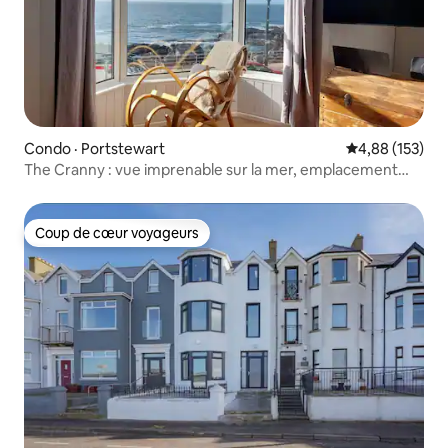
Condo · Portstewart
Note moyenne 
4,88 (153)
The Cranny : vue imprenable sur la mer, emplacement
central
Coup de cœur voyageurs
Coup de cœur voyageurs