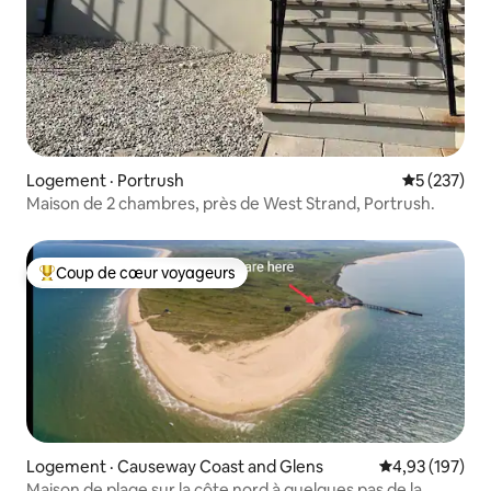
Logement · Portrush
Note moyen
5 (237)
Maison de 2 chambres, près de West Strand, Portrush.
Coup de cœur voyageurs
Coup de cœur voyageurs parmi les plus aimés
Logement · Causeway Coast and Glens
Note moyenne 
4,93 (197)
Maison de plage sur la côte nord à quelques pas de la