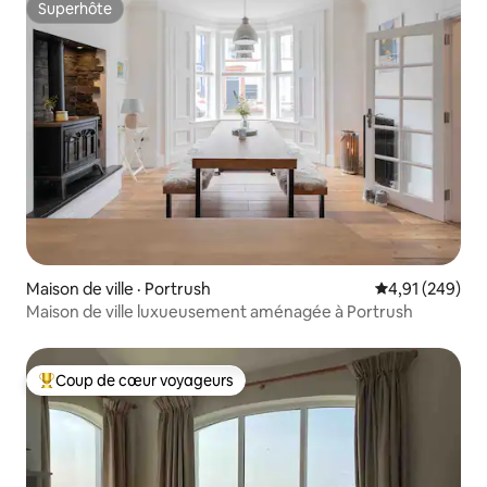
Superhôte
Superhôte
Maison de ville · Portrush
Note moyenne 
4,91 (249)
Maison de ville luxueusement aménagée à Portrush
Coup de cœur voyageurs
Coup de cœur voyageurs parmi les plus aimés