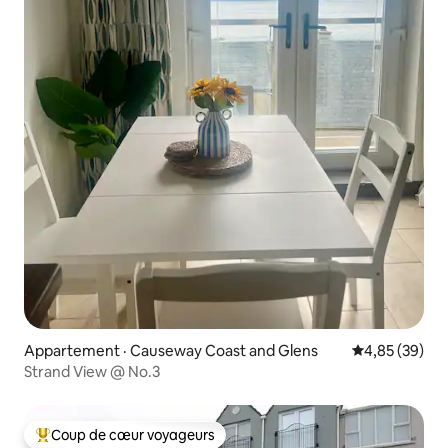
Appartement · Causeway Coast and Glens
Note moyenne
4,85 (39)
Strand View @ No.3
Coup de cœur voyageurs
Coup de cœur voyageurs parmi les plus aimés