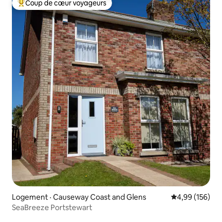
Coup de cœur voyageurs
Coup de cœur voyageurs parmi les plus aimés
Logement · Causeway Coast and Glens
Note moyenne 
4,99 (156)
SeaBreeze Portstewart