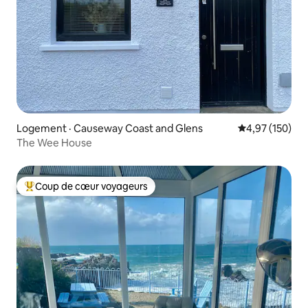
Logement · Causeway Coast and Glens
Note moyenne 
4,97 (150)
The Wee House
Coup de cœur voyageurs
Coup de cœur voyageurs parmi les plus aimés