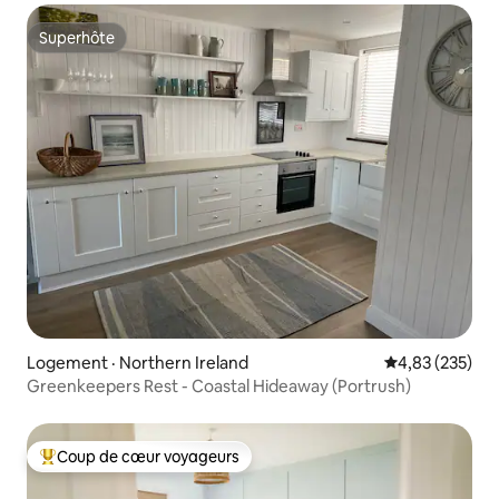
Superhôte
Superhôte
Logement · Northern Ireland
Note moyenne 
4,83 (235)
Greenkeepers Rest - Coastal Hideaway (Portrush)
Coup de cœur voyageurs
Coup de cœur voyageurs parmi les plus aimés