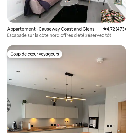
Appartement · Causeway Coast and Glens
Note moyenne 
4,72 (473)
Escapade sur la côte nord;offres d'été;réservez tôt
Coup de cœur voyageurs
Coup de cœur voyageurs