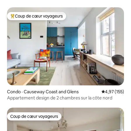
sur la mer
Coup de cœur voyageurs
Coup de cœur voyageurs parmi les plus aimés
Condo · Causeway Coast and Glens
Note moyenne 
4,97 (155)
Appartement design de 2 chambres sur la côte nord
Coup de cœur voyageurs
Coup de cœur voyageurs