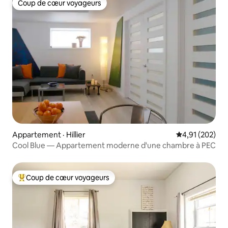
Coup de cœur voyageurs
Coup de cœur voyageurs
Appartement · Hillier
Note moyenne 
4,91 (202)
Cool Blue — Appartement moderne d'une chambre à PEC
Coup de cœur voyageurs
Coup de cœur voyageurs parmi les plus aimés