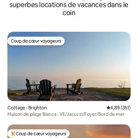
superbes locations de vacances dans le
coin
Coup de cœur voyageurs
Coup de cœur voyageurs
Cottage · Brighton
Note moyenne 
4,89 (351)
Maison de plage Bianca : VE/Jacuzzi/Foyer/Bord de mer
Coup de cœur voyageurs
Coup de cœur voyageurs parmi les plus aimés