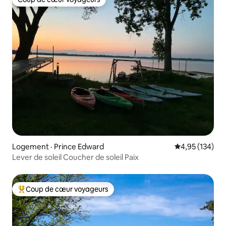
Coup de cœur voyageurs
Logement · Prince Edward
Note moyenne 
4,95 (134)
Lever de soleil Coucher de soleil Paix
Coup de cœur voyageurs
Coup de cœur voyageurs parmi les plus aimés