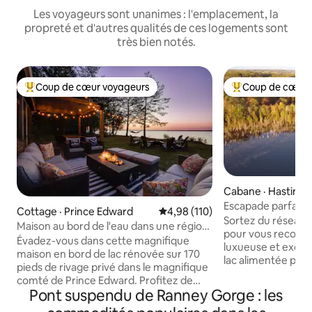
Les voyageurs sont unanimes : l'emplacement, la
propreté et d'autres qualités de ces logements sont
très bien notés.
Coup de cœur voyageurs
Coup de cœur 
Coup de cœur voyageurs parmi les plus aimés
Coup de cœur voy
Cabane · Hastings
Escapade parfaite h
Cottage · Prince Edward
Note moyenne de 4,98 sur 5, 1
4,98 (110)
Cabane au bord de
Sortez du réseau
Maison au bord de l'eau dans une région
pour vous reconne
vinicole avec SAUNA et JACUZZI
Évadez-vous dans cette magnifique
luxueuse et exclu
maison en bord de lac rénovée sur 170
lac alimentée par 
pieds de rivage privé dans le magnifique
vous dans la forêt
comté de Prince Edward. Profitez de
tout en vous relax
Pont suspendu de Ranney Gorge : les
notre nouveau sauna panoramique, de
sur votre quai privé. Veuillez noter q
notre spa et de notre douche