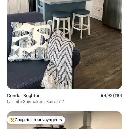
Condo · Brighton
Note moyenne 
4,92 (110)
La suite Spinnaker - Suite n° 4
Coup de cœur voyageurs
Coup de cœur voyageurs parmi les plus aimés