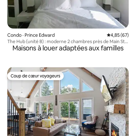
Condo · Prince Edward
Note moyenne
4,85 (67)
The Hub (unité B) : moderne 2 chambres près de Main St
Maisons à louer adaptées aux familles
Picton
Coup de cœur voyageurs
Coup de cœur voyageurs