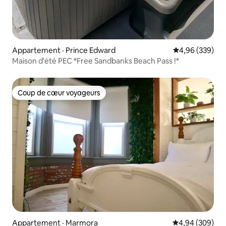
Appartement · Prince Edward
Note moyenne 
4,96 (339)
Maison d'été PEC *Free Sandbanks Beach Pass !*
Coup de cœur voyageurs
Coup de cœur voyageurs
Appartement · Marmora
Note moyenne 
4,94 (309)