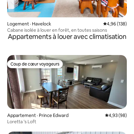
Logement · Havelock
Note moyenne 
4,96 (138)
Cabane isolée à louer en forêt, en toutes saisons
Appartements à louer avec climatisation
Coup de cœur voyageurs
Coup de cœur voyageurs
Appartement · Prince Edward
Note moyenne
4,93 (98)
Loretta 's Loft