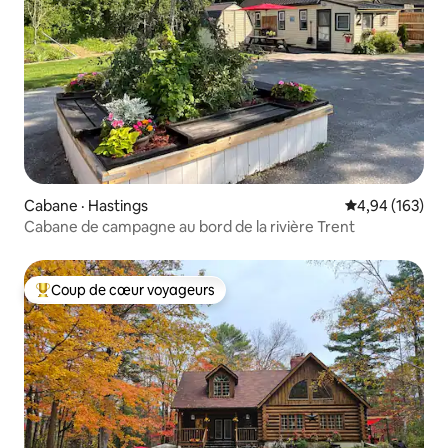
Cabane · Hastings
Note moyenne 
4,94 (163)
Cabane de campagne au bord de la rivière Trent
Coup de cœur voyageurs
Coup de cœur voyageurs parmi les plus aimés