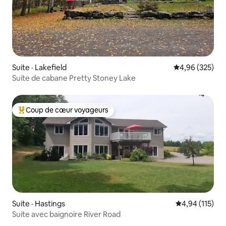
Suite · Lakefield
Note moyenne 
4,96 (325)
Suite de cabane Pretty Stoney Lake
Coup de cœur voyageurs
Coup de cœur voyageurs parmi les plus aimés
Suite · Hastings
Note moyenne 
4,94 (115)
Suite avec baignoire River Road