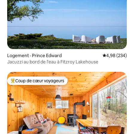
Logement · Prince Edward
Note moyenne 
4,98 (234)
Jacuzzi au bord de l'eau à Fitzroy Lakehouse
Coup de cœur voyageurs
Coup de cœur voyageurs parmi les plus aimés