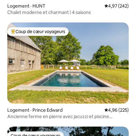
Logement · HUNT
Note moyenne 
4,97 (242)
Chalet moderne et charmant | 4 saisons
Coup de cœur voyageurs
Coup de cœur voyageurs parmi les plus aimés
Logement · Prince Edward
Note moyenne 
4,96 (225)
Ancienne ferme en pierre avec jacuzzi et piscine
chauffée
Coup de cœur voyageurs