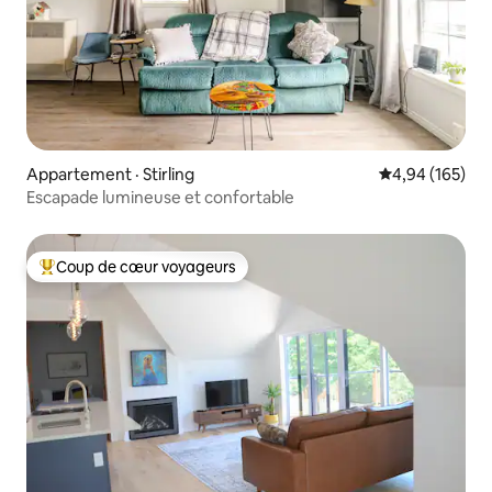
Appartement · Stirling
Note moyenne 
4,94 (165)
Escapade lumineuse et confortable
Coup de cœur voyageurs
Coup de cœur voyageurs parmi les plus aimés