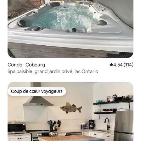
Condo · Cobourg
Note moyenne 
4,54 (114)
Spa paisible, grand jardin privé, lac Ontario
Coup de cœur voyageurs
Coup de cœur voyageurs