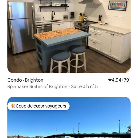
Condo · Brighton
Note moyenne
4,94 (79)
Spinnaker Suites of Brighton - Suite Jib n° 5
Coup de cœur voyageurs
Coup de cœur voyageurs parmi les plus aimés