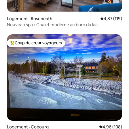
Logement · Roseneath
Note moyenne 
4,87 (119)
Nouveau spa • Chalet moderne au bord du lac
Coup de cœur voyageurs
Coup de cœur voyageurs parmi les plus aimés
Logement · Cobourg
Note moyenne 
4,96 (108)