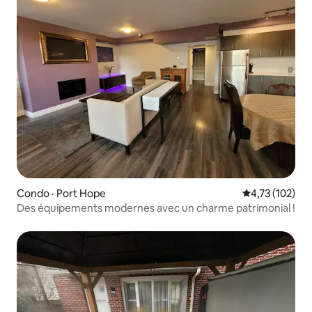
Condo · Port Hope
Note moyenne 
4,73 (102)
Des équipements modernes avec un charme patrimonial !