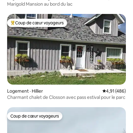
Marigold Mansion au bord du lac
Coup de cœur voyageurs
Coup de cœur voyageurs parmi les plus aimés
Logement · Hillier
Note moyenne 
4,91 (486)
Charmant chalet de Closson avec pass estival pour le parc
Coup de cœur voyageurs
Coup de cœur voyageurs