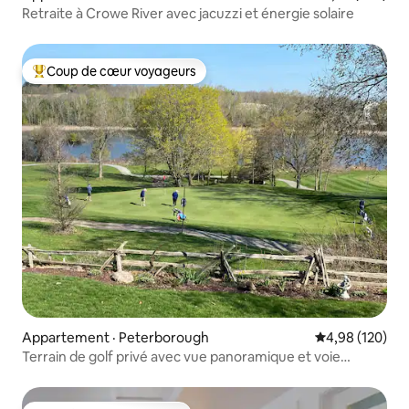
Retraite à Crowe River avec jacuzzi et énergie solaire
Coup de cœur voyageurs
Coup de cœur voyageurs parmi les plus aimés
Appartement · Peterborough
Note moyenne 
4,98 (120)
Terrain de golf privé avec vue panoramique et voie
navigable