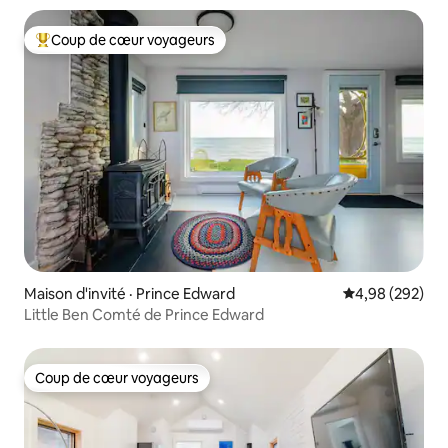
Coup de cœur voyageurs
Coup de cœur voyageurs parmi les plus aimés
Maison d'invité · Prince Edward
Note moyenne 
4,98 (292)
Little Ben Comté de Prince Edward
Coup de cœur voyageurs
Coup de cœur voyageurs