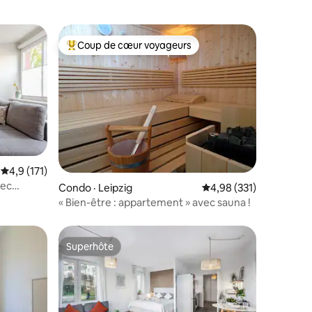
Coup de cœur voyageurs
Coup de cœur voyageurs parmi les plus aimés
res
Note moyenne de 4,9 sur 5, 171 commentaires
4,9 (171)
Condo · Leipzig
Note moyenne de 4,98 
4,98 (331)
« Bien-être : appartement » avec sauna !
Superhôte
Superhôte