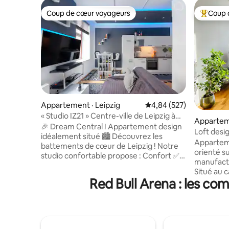
Coup de cœur voyageurs
Coup 
Coup de cœur voyageurs
Coup de 
Appartement · Leipzig
Note moyenne de 4,84 
4,84 (527)
« Studio IZ21 » Centre-ville de Leipzig à
Apparteme
proximité de l'Arena
🎉 Dream Central ! Appartement design
Loft desi
idéalement situé 🏙️ Découvrez les
manufactu
Apparteme
battements de cœur de Leipzig ! Notre
l'aréna/d
orienté s
studio confortable propose : Confort ✅
manufactu
haut de gamme : lit king size de 1,8 m et
Situé au c
cuisine entièrement équipée (lave-
Red Bull Arena : les co
verdoyant 
vaisselle, micro-ondes, cuisinière)
centre-ou
Emplacement ✅ idéal : 5 minutes de
l'aréna. 
l'église St. Thomas, de la Red Bull Arena
amateurs 
et du centre-ville Stationnement ✅
explorateurs de
gratuit * autour de l'immeuble