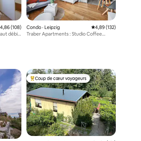
ote moyenne de 4,86 sur 5, 108 commentaires
4,86 (108)
Condo · Leipzig
Note moyenne de 4,89 
4,89 (132)
aut débit,
Traber Apartments : Studio Coffee
res
Terrace Parking
Coup de cœur voyageurs
les plus aimés
Coup de cœur voyageurs parmi les plus aimés