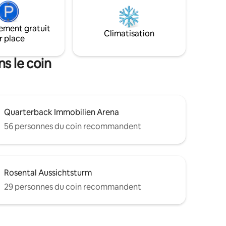
) ✦
chambre séparé, une porte menant à la
rena
salle de bain et un salon spacieux. Le prix
ed Bull
comprend les frais Airbnb de 15,50 %.
ement gratuit
Climatisation
Pour un prix de 100 EUR, l'hôte reçoit
r place
84,50 EUR.
ns le coin
Quarterback Immobilien Arena
56 personnes du coin recommandent
Rosental Aussichtsturm
29 personnes du coin recommandent