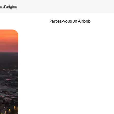
e d'origine
Partez-vous un Airbnb
et en les faisant glisser.