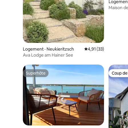
Logement 
Maison de
Leipzig-L
Logement · Neukieritzsch
Note moyenne de 4,91
4,91 (33)
Ava Lodge am Hainer See
Superhôte
Coup de
Superhôte
Coup de