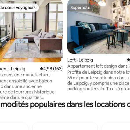
de cœur voyageurs
Superhôte
cœur voyageurs parmi les plus aimés
Superhôte
sur 5, 527 commentaires
Loft · Leipzig
N
Appartement loft design dans l
nt · Leipzig
Note moyenne de 4,98 sur 5, 163 commentai
4,98 (163)
avec parking souterrain
Profite de Leipzig dans notre lo
gn dans une manufacture
55 m² pour te sentir bien dans l
re historique près de
nt ensoleillé avec balcon
de Leipzig, y compris une place
u stade
ud dans une ancienne
parking souterrain. Tu es à pro
re de fourrures historique.
immédiate du centre-ville mais
alme dans le quartier
endroit calme avec une terrass
mmodités populaires dans les locations 
de l'ouest, juste à la limite du
confortable dans la cour intérieure.
est, non loin du stade RB et de
accessibles à pied : ✦ Manger e
L'hébergement idéal pour les
dans la Gottschedstraße (400 
d'événements et les
Barfußgässchen (500 m) ✦ Cul
 Leipzig! Points forts :
l'église Saint-Thomas (550 m) e