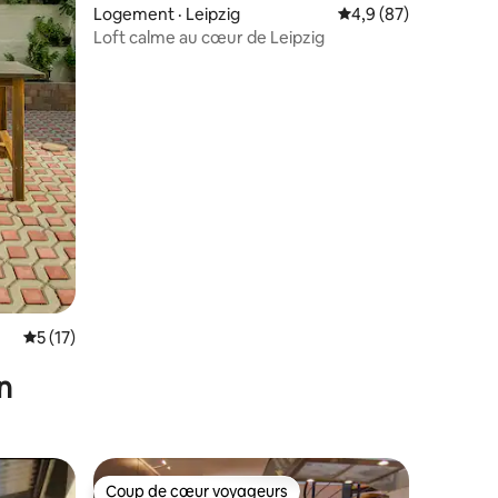
Logement · Leipzig
Note moyenne de 4,9
4,9 (87)
Loft calme au cœur de Leipzig
res
Note moyenne de 5 sur 5, 17 commentaires
5 (17)
n
Coup de cœur voyageurs