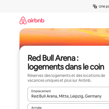
Aller
Une pa
directement
au
contenu
Red Bull Arena :
logements dans le coin
Réservez des logements et des locations de
vacances uniques et plus sur Airbnb.
Emplacement
Quand les résultats sont affichés, parcourez-les en 
Arrivée