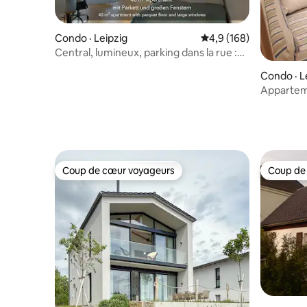
Condo · Leipzig
Note moyenne de 4,9 
4,9 (168)
Central, lumineux, parking dans la rue :
découvrez Leipzig
Condo · L
Apparteme
Vélos incl.
Coup de cœur voyageurs
Coup de
Coup de cœur voyageurs
Coup de