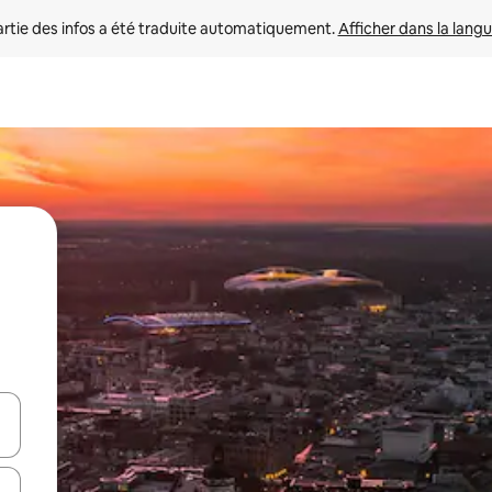
rtie des infos a été traduite automatiquement. 
Afficher dans la langu
utilisant les flèches vers le haut et vers le bas, ou en appuyant dessus 