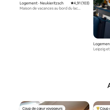
Logement · Neukieritzsch
Note moyenne de 4,91 
4,91 (103)
Maison de vacances au bord du lac
Hainer
Logement
Leipzig e
balcon.
Coup de cœur voyageurs
Coup 