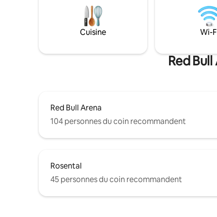
chauffage 
(généralement en quelques minutes)
décontracté à 
Avantages ✨ bonus : Arrivée autonome
commun (
de 15h00 à 21 h 00 (arrivée🌟 tardive sur
seulement
demande) - Départ jusqu'à 11 h 00
Cuisine
Wi-F
Sportforu
Supermarché et cafés au coin de la rue
4 min > C
Gare cent
Red Bull 
Red Bull Arena
104 personnes du coin recommandent
Rosental
45 personnes du coin recommandent