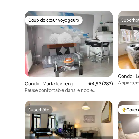
Coup de cœur voyageurs
Superhô
Coup de cœur voyageurs
Superhô
Condo · L
Apparteme
Condo · Markkleeberg
Note moyenne de 4,93 
4,93 (282)
Villa avec
Pause confortable dans le noble
Markkleeberg Leipzig
Superhôte
Coup 
Superhôte
Coup de 