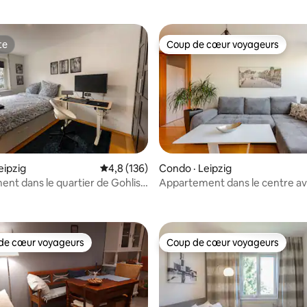
te
Coup de cœur voyageurs
te
Coup de cœur voyageurs
eipzig
Note moyenne de 4,8 sur 5, 136 commentai
4,8 (136)
Condo · Leipzig
nt dans le quartier de Gohlis
Appartement dans le centre avec
sur 5, 282 commentaires
 balcon
parking souterrain
de cœur voyageurs
Coup de cœur voyageurs
cœur voyageurs parmi les plus aimés
Coup de cœur voyageurs