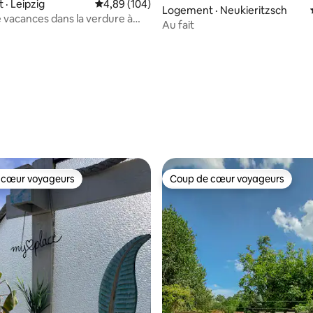
· Leipzig
Note moyenne de 4,89 sur 5, 104 commentai
4,89 (104)
Logement · Neukieritzsch
 vacances dans la verdure à
Au fait
iebertwolkwitz
 sur 5, 33 commentaires
 cœur voyageurs
Coup de cœur voyageurs
 cœur voyageurs
Coup de cœur voyageurs