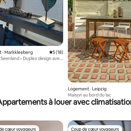
sur 5, 103 commentaires
 · Markkleeberg
Note moyenne de 5 sur 5, 18 commentai
5 (18)
t Seenland • Duplex design avec
Logement · Leipzig
Maison au bord du lac
Appartements à louer avec climatisatio
de cœur voyageurs
Coup de cœur voyageurs