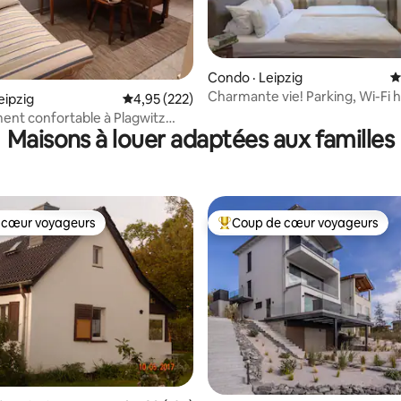
sur 5, 168 commentaires
Condo · Leipzig
N
Charmante vie! Parking, Wi-Fi h
eipzig
Note moyenne de 4,95 sur 5, 222 commentai
4,95 (222)
balcon
nt confortable à Plagwitz
Maisons à louer adaptées aux familles
 cœur voyageurs
Coup de cœur voyageurs
 cœur voyageurs
Coup de cœur voyageurs parmi 