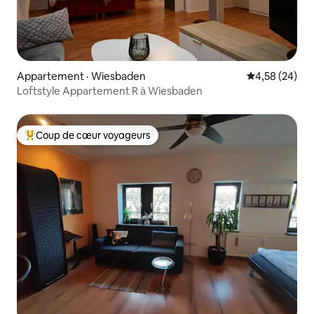
Appartement · Wiesbaden
Note moyenne
4,58 (24)
Loftstyle Appartement R à Wiesbaden
Coup de cœur voyageurs
Coup de cœur voyageurs parmi les plus aimés