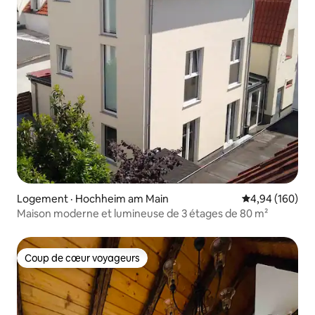
Logement · Hochheim am Main
Note moyenne 
4,94 (160)
Maison moderne et lumineuse de 3 étages de 80 m²
Coup de cœur voyageurs
Coup de cœur voyageurs