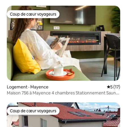
Coup de cœur voyageurs
Coup de cœur voyageurs
Logement · Mayence
Note moye
5 (17)
Maison 756 à Mayence 4 chambres Stationnement Sauna
Cuisine extérieure
Coup de cœur voyageurs
Coup de cœur voyageurs