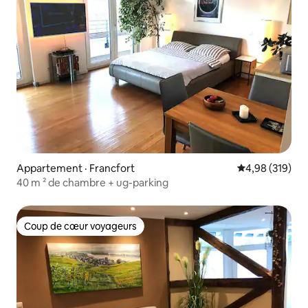
Appartement · Francfort
Note moyenne 
4,98 (319)
40 m ² de chambre + ug-parking
Coup de cœur voyageurs
Coup de cœur voyageurs