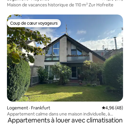
Maison de vacances historique de 110 m² Zur Hofreite
Coup de cœur voyageurs
Coup de cœur voyageurs
Logement · Frankfurt
Note moyenne
4,96 (48)
Appartement calme dans une maison individuelle, à
Appartements à louer avec climatisation
proximité de la Messe et de l'aéroport de Francfort