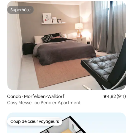
Superhôte
Superhôte
Condo · Mörfelden-Walldorf
Note moyenne 
4,82 (911)
Cosy Messe- ou Pendler Apartment
Coup de cœur voyageurs
Coup de cœur voyageurs