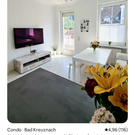
Condo · Bad Kreuznach
Note moyenne 
4,96 (116)