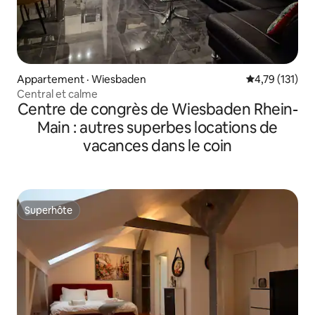
Appartement · Wiesbaden
Note moyenne 
4,79 (131)
Central et calme
Centre de congrès de Wiesbaden Rhein-
Main : autres superbes locations de
vacances dans le coin
Superhôte
Superhôte