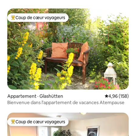
Coup de cœur voyageurs
Coup de cœur voyageurs parmi les plus aimés
Appartement · Glashütten
Note moyenne 
4,96 (158)
Bienvenue dans l'appartement de vacances Atempause
Coup de cœur voyageurs
Coup de cœur voyageurs parmi les plus aimés