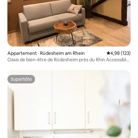
Appartement · Rüdesheim am Rhein
Note moyenne 
4,98 (123)
Oasis de bien-être de Rüdesheim près du Rhin Accessible
aux personnes à mobilité réduite
Superhôte
Superhôte