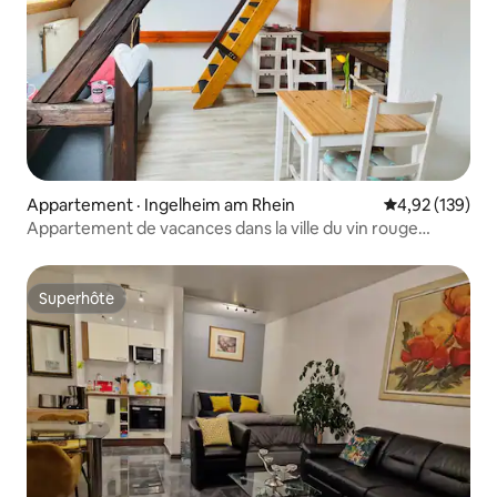
Appartement · Ingelheim am Rhein
Note moyenne 
4,92 (139)
Appartement de vacances dans la ville du vin rouge
d'Ingelheim
Superhôte
Superhôte