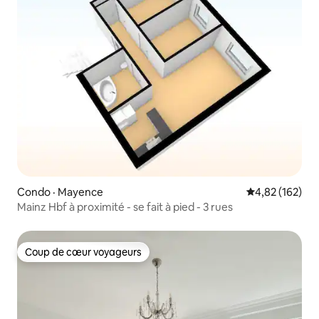
Condo · Mayence
Note moyenne 
4,82 (162)
Mainz Hbf à proximité - se fait à pied - 3 rues
Coup de cœur voyageurs
Coup de cœur voyageurs