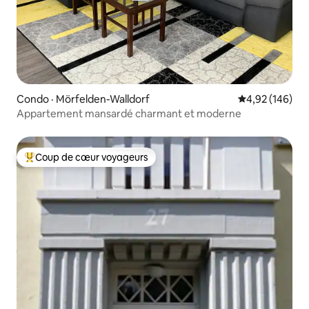
Condo · Mörfelden-Walldorf
Note moyenne 
4,92 (146)
Appartement mansardé charmant et moderne
Coup de cœur voyageurs
Coup de cœur voyageurs parmi les plus aimés