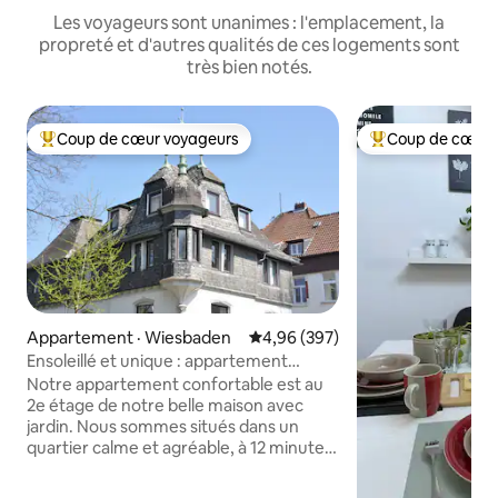
Les voyageurs sont unanimes : l'emplacement, la
propreté et d'autres qualités de ces logements sont
très bien notés.
Coup de cœur voyageurs
Coup de cœur 
Coup de cœur voyageurs parmi les plus aimés
Coup de cœur voy
Appartement · Wiesbaden
Note moyenne de 4,96 sur 5, 3
4,96 (397)
Ensoleillé et unique : appartement
mansardé dans une petite villa
Notre appartement confortable est au
2e étage de notre belle maison avec
jardin. Nous sommes situés dans un
quartier calme et agréable, à 12 minutes
en bus du centre-ville, c'est pourquoi
vous bénéficiez d'un stationnement