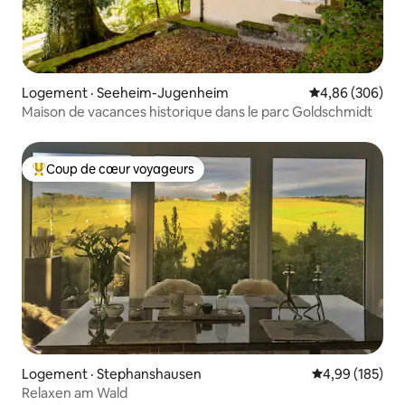
Logement · Seeheim-Jugenheim
Note moyenne 
4,86 (306)
Maison de vacances historique dans le parc Goldschmidt
Coup de cœur voyageurs
Coup de cœur voyageurs parmi les plus aimés
Logement · Stephanshausen
Note moyenne 
4,99 (185)
Relaxen am Wald