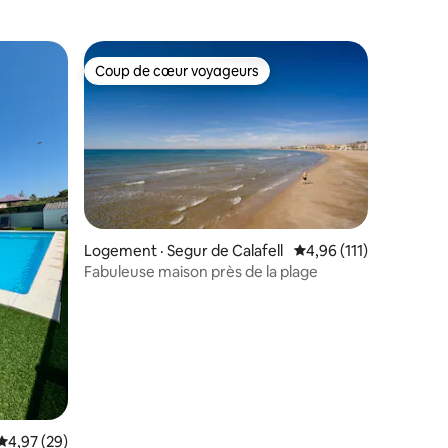
plage
Coup de cœur voyageurs
Coup de cœur voyageurs
res
Logement · Segur de Calafell
Note moyenne de 4,96
4,96 (111)
Fabuleuse maison près de la plage
Note moyenne de 4,97 sur 5, 29 commentaires
4,97 (29)