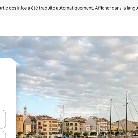
rtie des infos a été traduite automatiquement. 
Afficher dans la langu
utilisant les flèches vers le haut et vers le bas, ou en appuyant dessus 