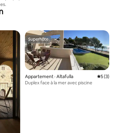
es.
n
Superhôte
les plus aimés
Superhôte
Appartement · Altafulla
Note moyenne de 
5 (3)
Duplex face à la mer avec piscine
res