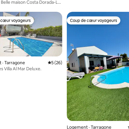
plage
 Belle maison Costa Dorada-La
 cœur voyageurs
Coup de cœur voyageurs
 cœur voyageurs
Coup de cœur voyageurs
 · Tarragone
Note moyenne de 5 sur 5, 26 commentai
5 (26)
 Villa Al Mar Deluxe.
sur 5, 104 commentaires
Logement · Tarragone