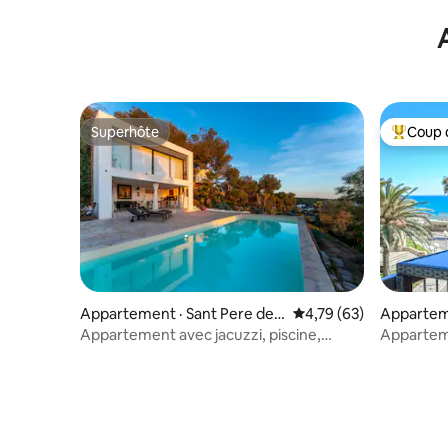
Superhôte
Coup 
Superhôte
Coup de 
Appartement · Sant Pere de
Note moyenne de 4,79
4,79 (63)
Appartem
Ribes
Appartement avec jacuzzi, piscine,
Apparteme
solarium
à côté de 