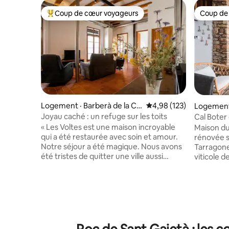
Coup de cœur voyageurs
Coup de
Coup de cœur voyageurs parmi les plus aimés
Coup de
Logement · Barberà de la Co
Note moyenne de 4,98 
4,98 (123)
Logement 
nca
Joyau caché : un refuge sur les toits
Cal Boter
rénovée
« Les Voltes est une maison incroyable
Maison du
qui a été restaurée avec soin et amour.
rénovée s
Notre séjour a été magique. Nous avons
Tarragone
été tristes de quitter une ville aussi
viticole 
incroyable et un appartement aussi
région vit
parfait. » - Rikki Les poutres en bois, les
seulement
sols en pierre et une fresque vieille de
l'endroit 
200 ans préservent le caractère et le
nombreuse
charme de notre maison. La rénovation
viticoles 
élégante ajoute des éléments modernes
transform
en gardant le confort des voyageurs à
maison co