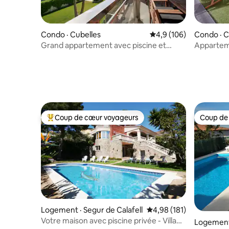
Condo · Cubelles
Note moyenne de 4,9 
4,9 (106)
Condo · Ca
Grand appartement avec piscine et
Apparteme
garage.
bien situé
Coup de cœur voyageurs
Coup de
Coup de cœur voyageurs parmi les plus aimés
Coup de
Logement · Segur de Calafell
Note moyenne de 4,98 
4,98 (181)
Votre maison avec piscine privée - Villa
Logement 