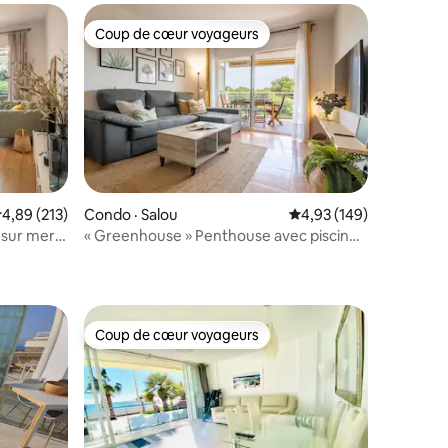
Coup de cœur voyageurs
Coup de cœur voyageurs
ote moyenne de 4,89 sur 5, 213 commentaires
4,89 (213)
Condo · Salou
Note moyenne de 4,93 
4,93 (149)
 sur mer
« Greenhouse » Penthouse avec piscine
res
a
et à proximité de la plage
Coup de cœur voyageurs
Coup de cœur voyageurs