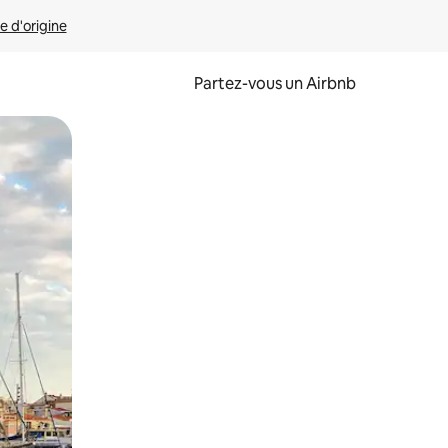
e d'origine
Partez-vous un Airbnb
et en les faisant glisser.