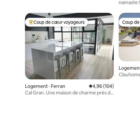
Lotus
namaste !
Riera
Coup de cœur voyageurs
Coup de
Coup de cœur voyageurs parmi les plus aimés
Coup de
Logement
Clauhomes
Logement · Ferran
Note moyenne de 4,96 
4,96 (104)
Cal Gran. Une maison de charme près de
la mer