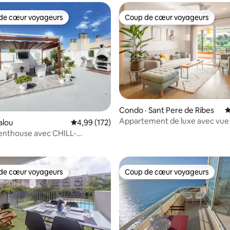
de cœur voyageurs
Coup de cœur voyageurs
cœur voyageurs parmi les plus aimés
Coup de cœur voyageurs
Condo · Sant Pere de Ribes
N
Appartement de luxe avec vue
alou
Note moyenne de 4,99 sur 5, 172 commentai
4,99 (172)
sur 5, 112 commentaires
et piscine | Miramar par Palmer
enthouse avec CHILL-
ction PortAventura
de cœur voyageurs
Coup de cœur voyageurs
cœur voyageurs parmi les plus aimés
Coup de cœur voyageurs