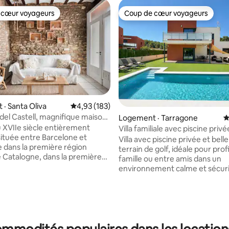
 cœur voyageurs
Coup de cœur voyageurs
 cœur voyageurs
Coup de cœur voyageurs
sur 5, 123 commentaires
· Santa Oliva
Note moyenne de 4,93 sur 5, 183 commentai
4,93 (183)
 del Castell, magnifique maison
Logement · Tarragone
N
 XVIIe siècle entièrement
Villa familiale avec piscine privé
ituée entre Barcelone et
barbecue
Villa avec piscine privée et belle
 dans la première région
terrain de golf, idéale pour prof
de Catalogne, dans la première
famille ou entre amis dans un
icole de Catalogne, mais aussi à
environnement calme et sécuri
 10 minutes de la plage. C'est
grands espaces extérieurs, un j
idéal pour marcher et visiter les
un espace barbecue pour se d
s entreprises viticoles et
en plein air. Il dispose de la clim
de la région. Nous avons
centrale dans toutes les pièces
é la vieille maison en une
connexion Wi-Fi rapide pour un
nfortable et relaxante qui est
confortable à tout moment de 