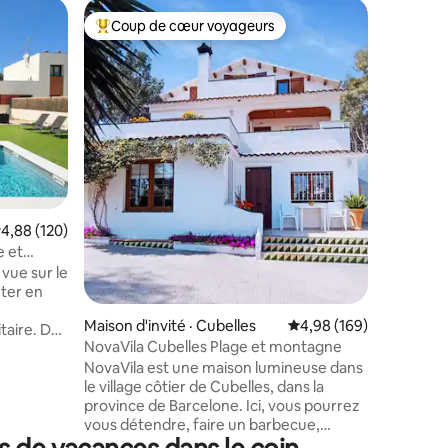
Apparte
Coup de cœur voyageurs
Coup
Coup de cœur voyageurs parmi les plus aimés
Coup de
Appartem
plage
Appartem
ascenseu
la mer et
de Masía
résidentiel et 
l'enceint
communau
sur la me
res
Salle de 
ote moyenne de 4,88 sur 5, 120 commentaires
4,88 (120)
Salon ave
Cuisine 
e et
vaisselle
 vue sur le
congélateur
iter en
terrasse 
Maison d'invité · Cubelles
Note moyenne de 4,98 
4,98 (169)
infrarou
taire. De
NovaVila Cubelles Plage et montagne
ardin et
NovaVila est une maison lumineuse dans
étendre
le village côtier de Cubelles, dans la
atisation
province de Barcelone. Ici, vous pourrez
 et d'une
vous détendre, faire un barbecue,
 séjour
profiter du jardin, faire de la randonnée
l'année.