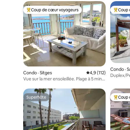
Coup de cœur voyageurs
Coup 
Coup de cœur voyageurs parmi les plus aimés
Coup de 
Condo · S
Condo · Sitges
Note moyenne de 4,9 
4,9 (112)
Duplex/P
Vue sur la mer ensoleillée. Plage à 5 min à
OUT+Rédu
pied. Parking gratuit
Superhôte
Coup 
Superhôte
Coup de 