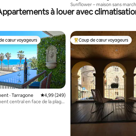
Sunflower – maison sans march
Appartements à louer avec climatisatio
de cœur voyageurs
Coup de cœur voyageurs
cœur voyageurs parmi les plus aimés
Coup de cœur voyageurs parmi 
 sur 5, 63 commentaires
ent · Tarragone
Note moyenne de 4,99 sur 5, 249 commentai
4,99 (249)
nt central en face de la plage
la Rambla.