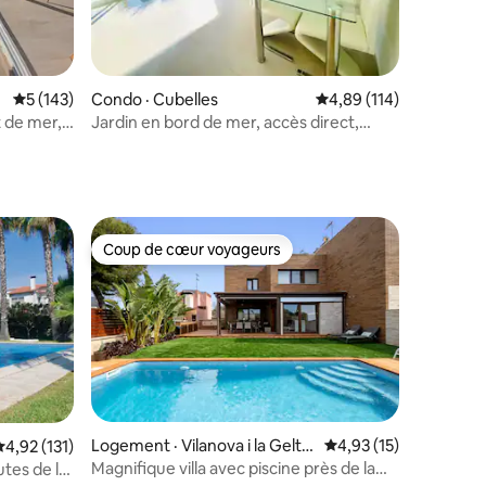
res
Note moyenne de 5 sur 5, 143 commentaires
5 (143)
Condo · Cubelles
Note moyenne de 4,89
4,89 (114)
t de mer,
Jardin en bord de mer, accès direct,
stationnement haut de gamme
Coup de cœur voyageurs
Coup de cœur voyageurs
Logement · Vilanova i la Geltr
Note moyenne de 4,9
4,93 (15)
Note moyenne de 4,92 sur 5, 131 commentaires
4,92 (131)
ú
Magnifique villa avec piscine près de la
utes de la
res