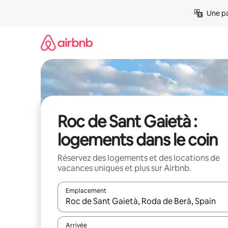
Aller
Une pa
directement
au
contenu
Roc de Sant Gaietà :
logements dans le coin
Réservez des logements et des locations de
vacances uniques et plus sur Airbnb.
Emplacement
Quand les résultats sont affichés, parcourez-les en 
Arrivée