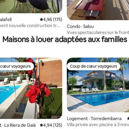
sur 5, 106 commentaires
lafell
Note moyenne de 4,96 sur 5, 175 commentai
4,96 (175)
nt nouvelle construction très
Condo · Salou
Vues spectaculaires sur le fron
Maisons à louer adaptées aux familles
terrasses, piscine
 cœur voyageurs
Coup de cœur voyageurs
 cœur voyageurs
Coup de cœur voyageurs
sur 5, 181 commentaires
Logement · Torredembarra
Villa privée avec piscine à 3 min
· La Riera de Gaià
Note moyenne de 4,94 sur 5, 125 commentai
4,94 (125)