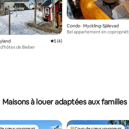
Condo · Myckling-Själevad
Bel appartement en copropriét
Höga Kusten (parking gratuit).
5 sur 5, 4 commentaires
yland
Note moyenne de 5 sur 5, 4 commentai
5 (4)
d'hôtes de Bieber
Maisons à louer adaptées aux familles
de cœur voyageurs
Coup de cœur voyageurs