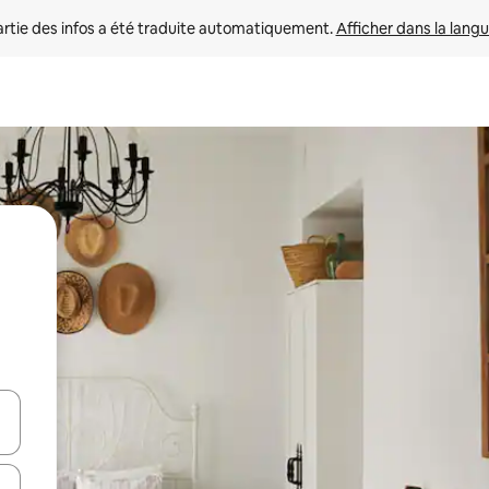
rtie des infos a été traduite automatiquement. 
Afficher dans la langu
utilisant les flèches vers le haut et vers le bas, ou en appuyant dessus 