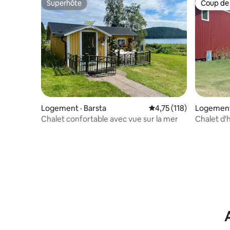
Superhôte
Coup de
Superhôte
Coup de
Logement · Barsta
Note moyenne de 4,75 
4,75 (118)
Logement 
Chalet confortable avec vue sur la mer
Chalet d'