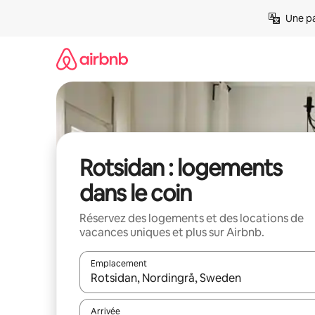
Aller
Une pa
directement
au
contenu
Rotsidan : logements
dans le coin
Réservez des logements et des locations de
vacances uniques et plus sur Airbnb.
Emplacement
Quand les résultats sont affichés, parcourez-les en 
Arrivée