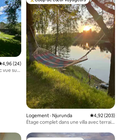
les plus aimés
Coup de cœur voyageurs parmi les plus aimés
res
Note moyenne de 4,96 sur 5, 24 commentaires
4,96 (24)
c vue sur
Logement · Njurunda
Note moyenne de 4,92 
4,92 (203)
Étage complet dans une villa avec terrain
en bord de mer