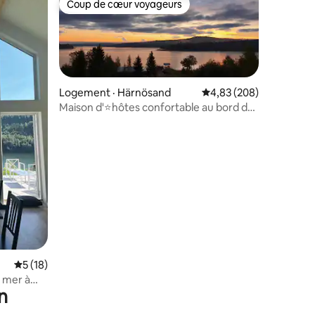
Coup de cœur voyageurs
Coup de cœur voyageurs
Logement · Härnösand
Note moyenne de 4,83 
4,83 (208)
Maison d'⭐️hôtes confortable au bord de
la mer et aux portes de Höga Kusten
res
Note moyenne de 5 sur 5, 18 commentaires
5 (18)
 mer à
n