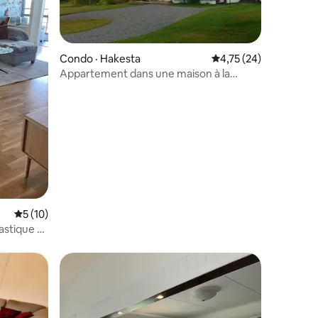
Condo · Hakesta
Note moyenne de 4,75
4,75 (24)
Appartement dans une maison à la
campagne à l'extérieur de Sollefteå.
res
Note moyenne de 5 sur 5, 10 commentaires
5 (10)
astique et