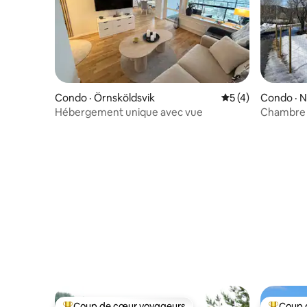
Condo · Örnsköldsvik
Note moyenne de 
5 (4)
Condo · N
Hébergement unique avec vue
Chambre 
Coup de cœur voyageurs
Coup 