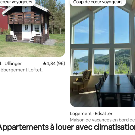
 cœur voyageurs
Coup de cœur voyageurs
 cœur voyageurs
Coup de cœur voyageurs
sur 5, 118 commentaires
· Ullånger
Note moyenne de 4,84 sur 5, 96 commentai
4,84 (96)
hébergement Loftet.
Logement · Edsätter
Maison de vacances en bord de
Appartements à louer avec climatisatio
Nordingrå, Höga Kusten