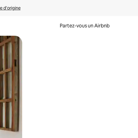
e d'origine
Partez-vous un Airbnb
et en les faisant glisser.