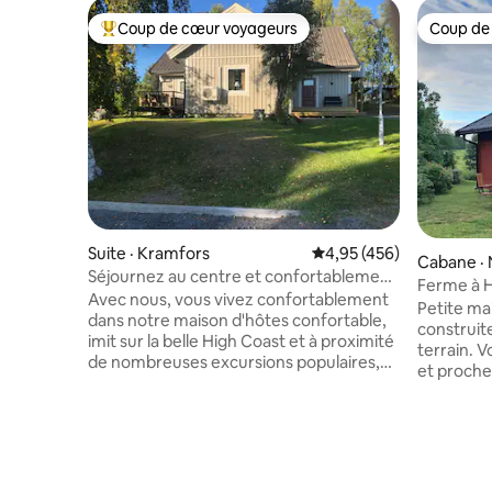
Coup de cœur voyageurs
Coup de
Coup de cœur voyageurs parmi les plus aimés
Coup de
Suite · Kramfors
Note moyenne de 4,95 
4,95 (456)
Cabane ·
Séjournez au centre et confortablement
Ferme à 
dans la belle Höga Kusten !
Avec nous, vous vivez confortablement
Petite m
dans notre maison d'hôtes confortable,
construit
imit sur la belle High Coast et à proximité
terrain. V
de nombreuses excursions populaires,
et proche
baignade, sentiers de randonnée,
de l'autor
sentiers de ski, magasins, station-service
magasin I
restaurant. Espace chargeur de voiture
pas de la 
électrique. Il y a une petite cuisine bien
de promen
équipée, un coin repas, un salon avec
et les ch
canapé et une cheminée avec panier à