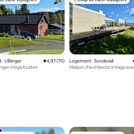
cœur voyageurs parmi les plus aimés
Coup de cœur voyageurs parmi 
 sur 5, 99 commentaires
· Ullånger
Note moyenne de 4,97 sur 5, 70 commentai
4,97 (70)
Logement · Sundsvall
llånger-Höga Kusten
Maison d'architecte à Haga ave
la mer