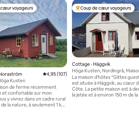
 cœur voyageurs
Coup de cœur voyageurs
 cœur voyageurs
Coup de cœur voyageurs parmi 
Cottage · Häggvik
Höga Kusten, Nordingrå, Maiso
sur 5, 456 commentaires
 Noraström
Note moyenne de 4,95 sur 5, 107 commentai
4,95 (107)
Gittes.
La maison d'hôtes "Gittes gue
Höga Kusten
est située à Häggvik, au cœur d
aison de ferme récemment
Côte. La petite maison est à de
e et confortable sur mon
la jetée et à environ 150 m de l
ous y vivrez dans un cadre rural
l'avant se trouve un petit balco
 de la nature, à seulement 1 km
ensoleillé. La maison dispose de
oute E4 et à 2 km d'un petit
chambres, d'une salle de bain 
CA. La maison est située à deux
douche et d'une kitchenette, d
marina et tout près de sentiers
réfrigérateur avec compartim
ade confortables dans les bois
congélateur, d'un four à micro
amps. À 4 km se trouve l'une des
d'une cafetière, d'une bouilloir