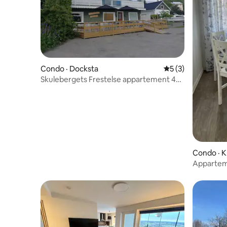
Condo · Docksta
Note moyenne de 
5 (3)
Skulebergets Frestelse appartement 4
personnes
Condo · 
Apparteme
centre de