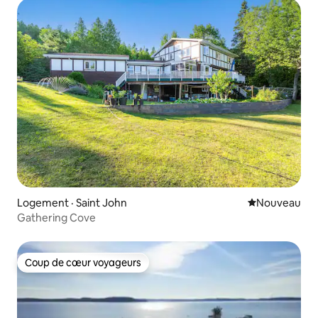
Logement · Saint John
Nouvel hébe
Nouveau
Gathering Cove
Coup de cœur voyageurs
Coup de cœur voyageurs