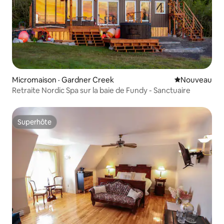
Micromaison · Gardner Creek
Nouvel hébe
Nouveau
Retraite Nordic Spa sur la baie de Fundy - Sanctuaire
Superhôte
Superhôte