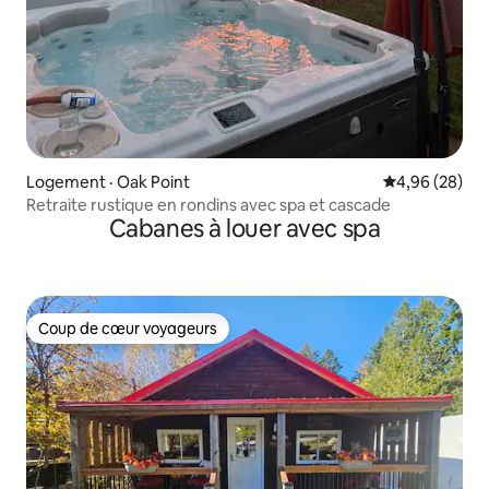
Logement · Oak Point
Note moyenne
4,96 (28)
Retraite rustique en rondins avec spa et cascade
Cabanes à louer avec spa
Coup de cœur voyageurs
Coup de cœur voyageurs