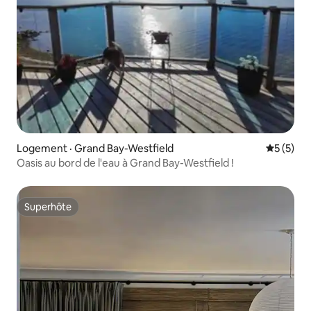
Logement · Grand Bay-Westfield
Note moy
5 (5)
Oasis au bord de l'eau à Grand Bay-Westfield !
Superhôte
Superhôte