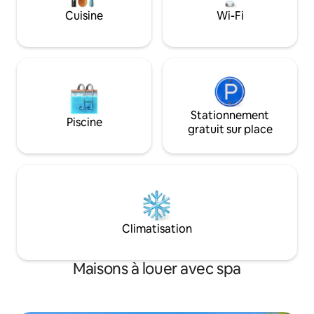
séjour reposant. G
Cuisine
Wi-Fi
pour ne pas manque
renard et le hibou. Nous avons hâte d
vous recevoir.
Stationnement
Piscine
gratuit sur place
Climatisation
Maisons à louer avec spa