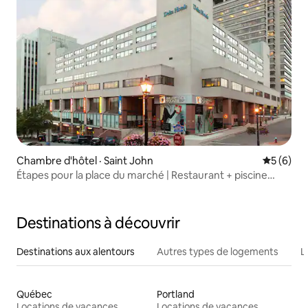
Chambre d'hôtel · Saint John
Note moy
5 (6)
Étapes pour la place du marché | Restaurant + piscine
intérieure
Destinations à découvrir
Destinations aux alentours
Autres types de logements
L
Québec
Portland
Locations de vacances
Locations de vacances