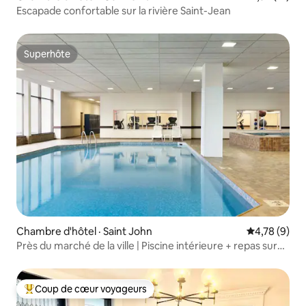
Escapade confortable sur la rivière Saint-Jean
Superhôte
Superhôte
Chambre d'hôtel · Saint John
Note moyenn
4,78 (9)
Près du marché de la ville | Piscine intérieure + repas sur
place
Coup de cœur voyageurs
Coup de cœur voyageurs parmi les plus aimés