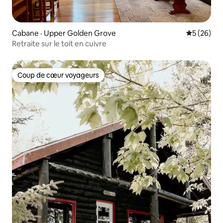
Cabane · Upper Golden Grove
Note moye
5 (26)
Retraite sur le toit en cuivre
Coup de cœur voyageurs
Coup de cœur voyageurs