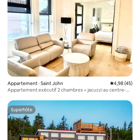
Appartement · Saint John
Note moyenne
4,98 (45)
Appartement exécutif 2 chambres + jacuzzi au centre-
ville
Superhôte
Superhôte