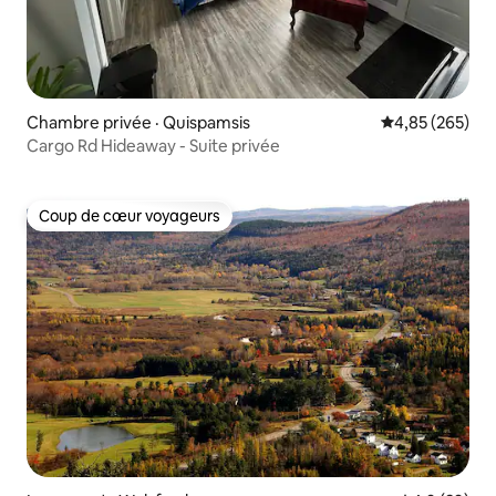
Chambre privée · Quispamsis
Note moyenne 
4,85 (265)
Cargo Rd Hideaway - Suite privée
Coup de cœur voyageurs
Coup de cœur voyageurs