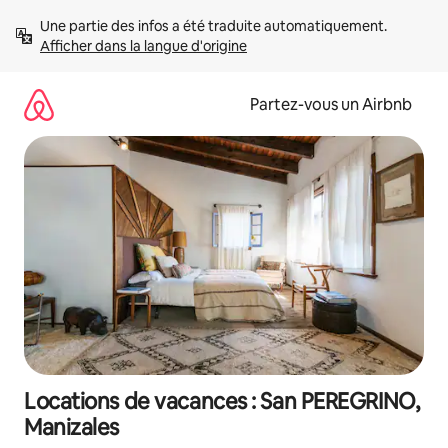
Aller
Une partie des infos a été traduite automatiquement. 
directement
Afficher dans la langue d'origine
au
contenu
Partez-vous un Airbnb
Locations de vacances : San PEREGRINO,
Manizales