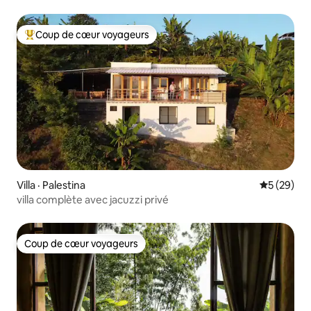
Coup de cœur voyageurs
Coup de cœur voyageurs parmi les plus aimés
Villa · Palestina
Note moye
5 (29)
villa complète avec jacuzzi privé
Coup de cœur voyageurs
Coup de cœur voyageurs