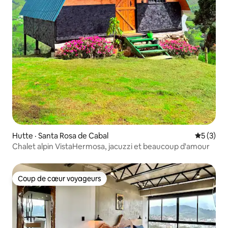
Hutte · Santa Rosa de Cabal
Note moy
5 (3)
Chalet alpin VistaHermosa, jacuzzi et beaucoup d'amour
Coup de cœur voyageurs
Coup de cœur voyageurs