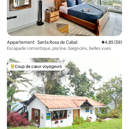
Appartement · Santa Rosa de Cabal
Note moyenne
4,85 (59)
Escapade romantique, piscine, baignoire, belles vues
Coup de cœur voyageurs
Coup de cœur voyageurs parmi les plus aimés