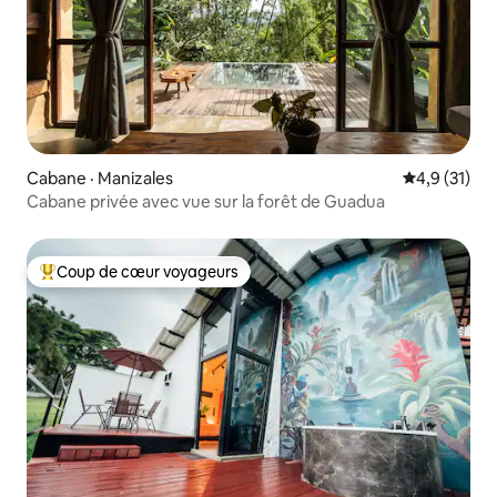
Cabane · Manizales
Note moyenn
4,9 (31)
Cabane privée avec vue sur la forêt de Guadua
Coup de cœur voyageurs
Coup de cœur voyageurs parmi les plus aimés