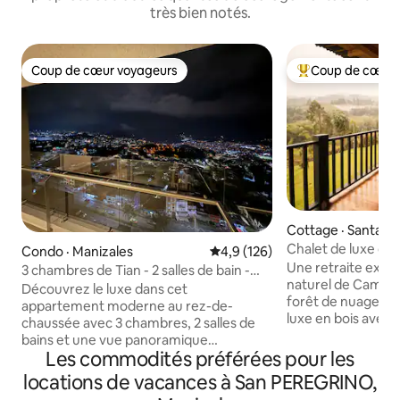
très bien notés.
Coup de cœur voyageurs
Coup de cœur 
Coup de cœur voyageurs
Coup de cœur voy
Cottage · Santa R
Chalet de luxe dan
Condo · Manizales
Note moyenne de 4,9 sur 5, 1
4,9 (126)
Observation des oi
Une retraite exclu
3 chambres de Tian - 2 salles de bain -
naturel de Campoa
ANIMAUX INTERDITS -16e étage-
Découvrez le luxe dans cet
forêt de nuages a
appartement moderne au rez-de-
luxe en bois avec un
chaussée avec 3 chambres, 2 salles de
des sentiers écol
bains et une vue panoramique
de ferme et l'obse
Les commodités préférées pour les
imprenable sur la ville. Conçu pour plus
lever du soleil pa
de style et de commodité, l'espace de
locations de vacances à San PEREGRINO,
d'oiseaux répertor
vie ouvert dispose d'une télévision 70",