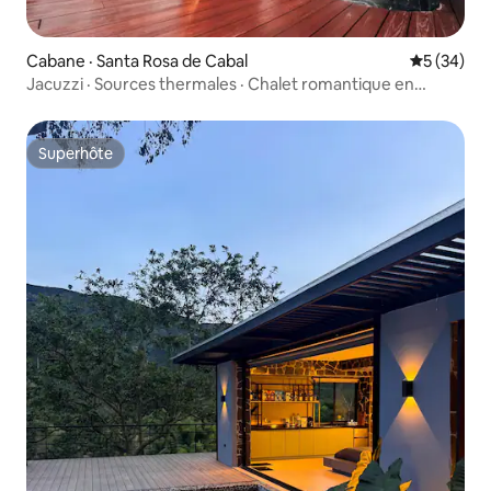
Cabane · Santa Rosa de Cabal
Note moye
5 (34)
Jacuzzi · Sources thermales · Chalet romantique en
montagne
Superhôte
Superhôte