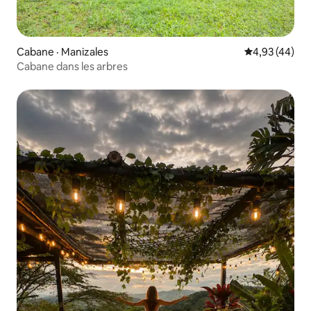
Cabane · Manizales
Note moyenne
4,93 (44)
Cabane dans les arbres