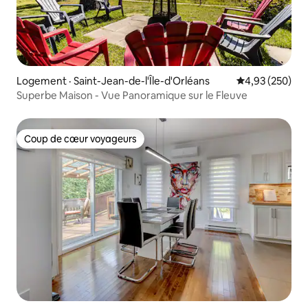
Logement · Saint-Jean-de-l'Île-d'Orléans
Note moyenne 
4,93 (250)
Superbe Maison - Vue Panoramique sur le Fleuve
Coup de cœur voyageurs
Coup de cœur voyageurs