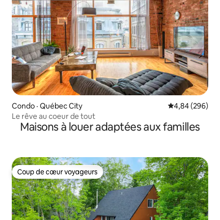
Condo · Québec City
Note moyenne 
4,84 (296)
Le rêve au coeur de tout
Maisons à louer adaptées aux familles
Coup de cœur voyageurs
Coup de cœur voyageurs