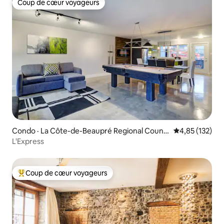
Coup de cœur voyageurs
Coup de cœur voyageurs
Condo · La Côte-de-Beaupré Regional Count
Note moyenne 
4,85 (132)
y Municipality
L'Express
Coup de cœur voyageurs
Coup de cœur voyageurs parmi les plus aimés