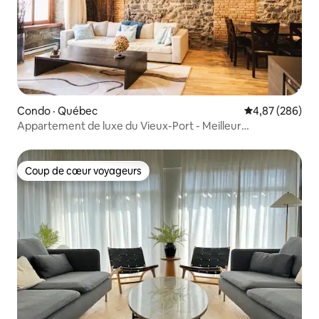
Condo · Québec
Note moyenne 
4,87 (286)
Appartement de luxe du Vieux-Port - Meilleur
emplacement Année/Mois/c
Coup de cœur voyageurs
Coup de cœur voyageurs