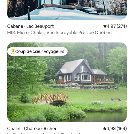
Cabane · Lac Beauport
Note moyenne 
4,97 (274)
MIR: Micro-Chalet, Vue Incroyable Près de Québec
Coup de cœur voyageurs
Coup de cœur voyageurs parmi les plus aimés
Chalet · Château-Richer
Note moyenne 
4,98 (164)