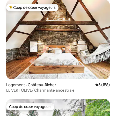
Coup de cœur voyageurs
Coup de cœur voyageurs parmi les plus aimés
Logement · Château-Richer
Note moyen
5 (158)
LE VERT OLIVE/ Charmante ancestrale
Coup de cœur voyageurs
Coup de cœur voyageurs