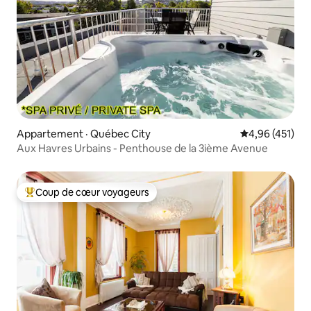
Appartement · Québec City
Note moyenne 
4,96 (451)
Aux Havres Urbains - Penthouse de la 3ième Avenue
Coup de cœur voyageurs
Coup de cœur voyageurs parmi les plus aimés