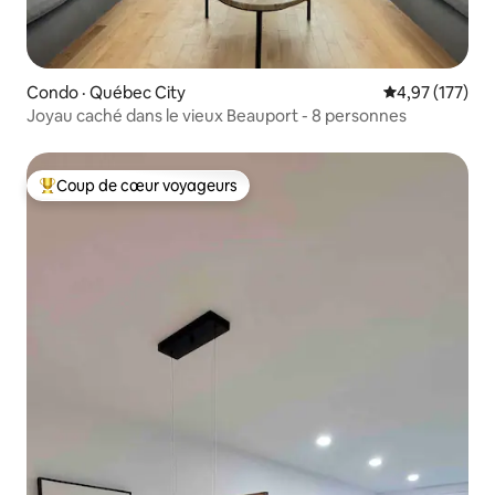
Condo · Québec City
Note moyenne 
4,97 (177)
Joyau caché dans le vieux Beauport - 8 personnes
Coup de cœur voyageurs
Coup de cœur voyageurs parmi les plus aimés