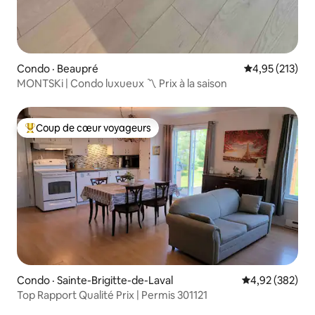
Condo · Beaupré
Note moyenne 
4,95 (213)
MONTSKi | Condo luxueux 〽️ Prix à la saison
Coup de cœur voyageurs
Coup de cœur voyageurs parmi les plus aimés
Condo · Sainte-Brigitte-de-Laval
Note moyenne 
4,92 (382)
Top Rapport Qualité Prix | Permis 301121