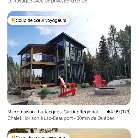
Le Rustique avec lac privé/Bord de lac
Coup de cœur voyageurs
Coup de cœur voyageurs parmi les plus aimés
Micromaison · La Jacques-Cartier Regional C
Note moyenne 
4,99 (173)
ounty Municipality
Chalet Horizon à Lac-Beauport - 30min de Québec
Coup de cœur voyageurs