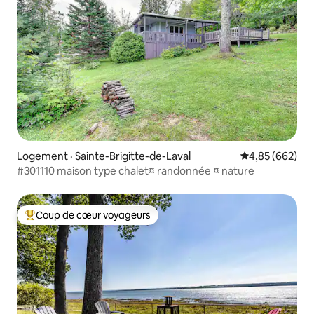
Logement · Sainte-Brigitte-de-Laval
Note moyenne 
4,85 (662)
#301110 maison type chalet¤ randonnée ¤ nature
Coup de cœur voyageurs
Coup de cœur voyageurs parmi les plus aimés