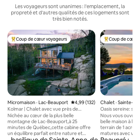
Les voyageurs sont unanimes : l'emplacement, la
propreté et d'autres qualités de ces logements sont
très bien notés.
Coup de cœur voyageurs
Coup de cœur 
Coup de cœur voyageurs parmi les plus aimés
Coup de cœur voy
Micromaison · Lac-Beauport
Note moyenne de 4,99 sur 5, 1
4,99 (132)
Chalet · Sainte-Fam
Kolmar | Chalet avec vue près de
Oasis sereine: spa,
Québec
foyer
Nichée au cœur de la plus belle
Nous vous ouvrons
montagne de Lac-Beauport,à 25
belle maison à l’Il
minutes de Québec,cette cabine offre
terrain de 1 acre 
un équilibre parfait entre nature et
matures avec vue 
confort. Située au Domaine Le
fleuve Saint-Laur