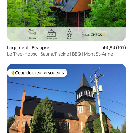
Logement · Beaupré
Note moyenne 
4,94 (107)
Le Tree-House | Sauna/Piscine | BBQ | Mont St-Anne
Coup de cœur voyageurs
Coup de cœur voyageurs parmi les plus aimés