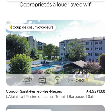
Copropriétés à louer avec wifi
Coup de cœur voyageurs
Coup de cœur voyageurs parmi les plus aimés
Condo · Saint-Ferréol-les-Neiges
Note moyenne 
4,92 (133)
L'Alpiniste | Piscine et sauna | Tennis | Barbecue | Salle
d'entraînement