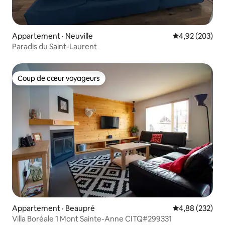
Appartement · Neuville
Note moyenne 
4,92 (203)
Paradis du Saint-Laurent
Coup de cœur voyageurs
Coup de cœur voyageurs
Appartement · Beaupré
Note moyenne 
4,88 (232)
Villa Boréale 1 Mont Sainte-Anne CITQ#299331