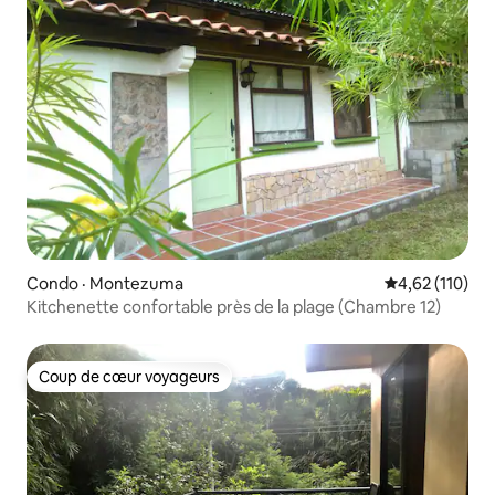
Condo · Montezuma
Note moyenne 
4,62 (110)
Kitchenette confortable près de la plage (Chambre 12)
Coup de cœur voyageurs
Coup de cœur voyageurs