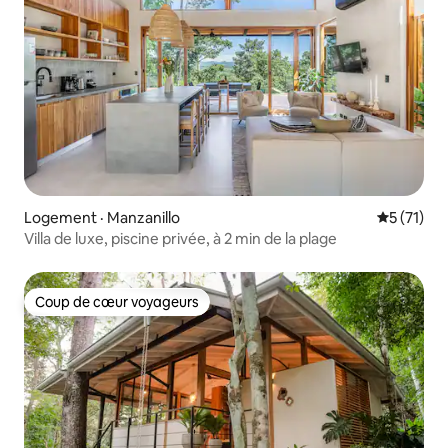
Logement · Manzanillo
Note moye
5 (71)
Villa de luxe, piscine privée, à 2 min de la plage
Coup de cœur voyageurs
Coup de cœur voyageurs