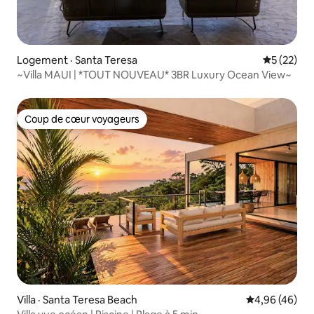
Logement · Santa Teresa
Note moye
5 (22)
~Villa MAUI | *TOUT NOUVEAU* 3BR Luxury Ocean View~
Coup de cœur voyageurs
Coup de cœur voyageurs
Villa · Santa Teresa Beach
Note moyenne
4,96 (46)