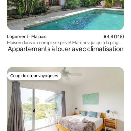
Logement · Malpais
Note moyenne
4,8 (148)
Maison dans un complexe privé! Marchez jusqu'à la plage.
Appartements à louer avec climatisation
Climatisation-WiFi
Coup de cœur voyageurs
Coup de cœur voyageurs