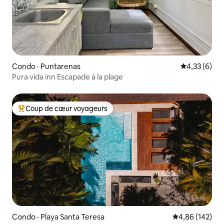
Condo · Puntarenas
Note moyenn
4,33 (6)
Pura vida inn Escapade à la plage
Coup de cœur voyageurs
Coup de cœur voyageurs parmi les plus aimés
Condo · Playa Santa Teresa
Note moyenne 
4,86 (142)