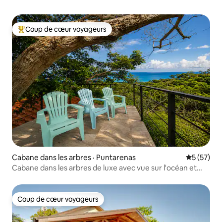
Coup de cœur voyageurs
Coup de cœur voyageurs parmi les plus aimés
Cabane dans les arbres · Puntarenas
Note moye
5 (57)
Cabane dans les arbres de luxe avec vue sur l'océan et
bain à remous
Coup de cœur voyageurs
Coup de cœur voyageurs