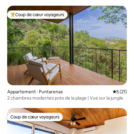
Santa Teresa/Olivia
Coup de cœur voyageurs
Coup de cœur voyageurs parmi les plus aimés
Appartement · Puntarenas
Note moye
5 (21)
2 chambres modernes près de la plage | Vue sur la jungle
Coup de cœur voyageurs
Coup de cœur voyageurs