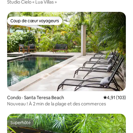
Studio Cielo « Lua Villas »
Coup de cœur voyageurs
Coup de cœur voyageurs
Condo · Santa Teresa Beach
Note moyenne 
4,91 (103)
Nouveau ! À 2 min de la plage et des commerces
Superhôte
Superhôte