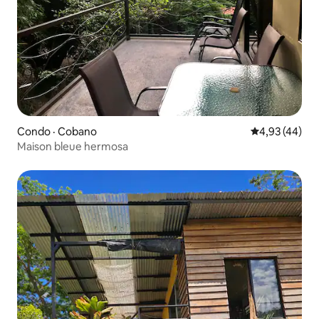
Condo · Cobano
Note moyenne
4,93 (44)
Maison bleue hermosa