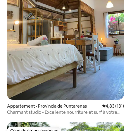
Appartement · Provincia de Puntarenas
Note moyenne 
4,83 (131)
Charmant studio - Excellente nourriture et surf à votre
porte !
Coup de cœur voyageurs