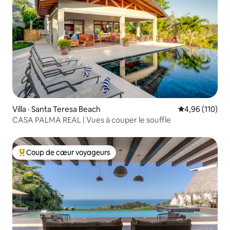
Villa · Santa Teresa Beach
Note moyenne 
4,96 (110)
CASA PALMA REAL | Vues à couper le souffle
Coup de cœur voyageurs
Coup de cœur voyageurs parmi les plus aimés