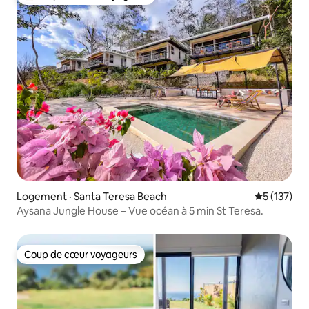
Coup de cœur voyageurs parmi les plus aimés
Logement · Santa Teresa Beach
Note moyen
5 (137)
Aysana Jungle House – Vue océan à 5 min St Teresa.
Coup de cœur voyageurs
Coup de cœur voyageurs