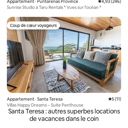
Appartement · Puntarenas Province
Note moyenne 
4,93 (246)
Sunrise Studio à Taru Rentals * Vues sur l'océan *
Coup de cœur voyageurs
Coup de cœur voyageurs
Appartement · Santa Teresa
Note moye
5 (11)
Villas Happy Dreams – Suite Penthouse
Santa Teresa : autres superbes locations
de vacances dans le coin