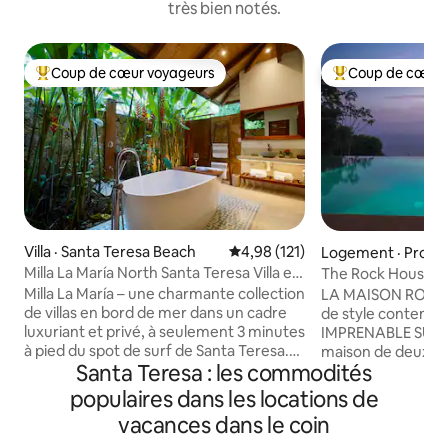
très bien notés.
Coup de cœur voyageurs
Coup de cœur 
Coup de cœur voyageurs parmi les plus aimés
Coup de cœur voy
Villa · Santa Teresa Beach
Note moyenne de 4,98 sur 5, 1
4,98 (121)
Logement · Provin
ntarenas
Milla La María North Santa Teresa Villa en
The Rock House : 
bord de mer
piscine à déborde
Milla La María – une charmante collection
LA MAISON ROCHE
de villas en bord de mer dans un cadre
de style contempo
luxuriant et privé, à seulement 3 minutes
IMPRENABLE SUR L
à pied du spot de surf de Santa Teresa.
maison de deux ét
Santa Teresa : les commodités
Profitez d'un wifi rapide (500 Mbps), de
une propriété de 3
la climatisation, du ménage, de cuisines
colline entourée d
populaires dans les locations de
entièrement équipées, d'une piscine
toile de fond trè
vacances dans le coin
d'eau salée, de draps et de serviettes de
pour votre escapa
bain haut de gamme et d'articles de
beaux éléments d