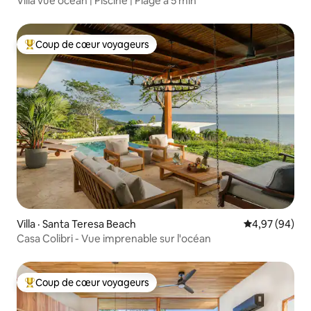
Villa vue océan | Piscine | Plage à 5 min
Coup de cœur voyageurs
Coup de cœur voyageurs parmi les plus aimés
Villa · Santa Teresa Beach
Note moyenne
4,97 (94)
Casa Colibri - Vue imprenable sur l'océan
Coup de cœur voyageurs
Coup de cœur voyageurs parmi les plus aimés