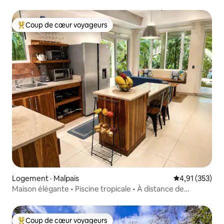
North
Coup de cœur voyageurs
Coup de cœur voyageurs parmi les plus aimés
Logement · Malpais
Note moyenne 
4,91 (353)
Maison élégante • Piscine tropicale • À distance de
marche de la plage
Coup de cœur voyageurs