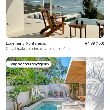
Logement · Puntarenas
Note moyenne 
4,89 (100)
Casa Opale : piscine et vue sur l'océan
Coup de cœur voyageurs
Coup de cœur voyageurs