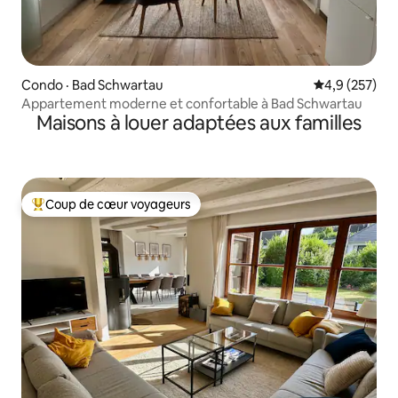
Condo · Bad Schwartau
Note moyenne
4,9 (257)
Appartement moderne et confortable à Bad Schwartau
Maisons à louer adaptées aux familles
Coup de cœur voyageurs
Coup de cœur voyageurs parmi les plus aimés