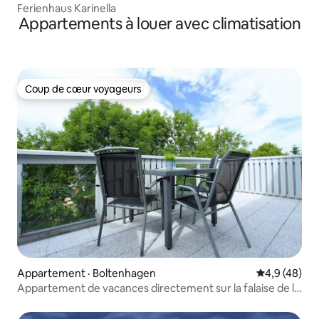
Ferienhaus Karinella
Appartements à louer avec climatisation
Coup de cœur voyageurs
Coup de cœur voyageurs
Appartement · Boltenhagen
Note moyenn
4,9 (48)
Appartement de vacances directement sur la falaise de la
mer Baltique