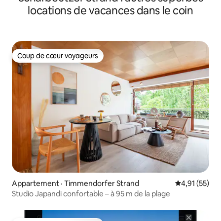
locations de vacances dans le coin
Coup de cœur voyageurs
Coup de cœur voyageurs
Appartement · Timmendorfer Strand
Note moyenne
4,91 (55)
Studio Japandi confortable – à 95 m de la plage