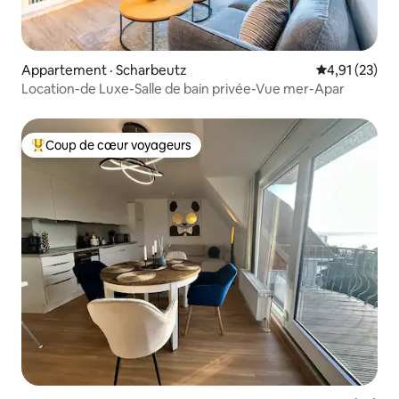
Appartement · Scharbeutz
Note moyenne
4,91 (23)
Location-de Luxe-Salle de bain privée-Vue mer-Apar
Coup de cœur voyageurs
Coup de cœur voyageurs parmi les plus aimés