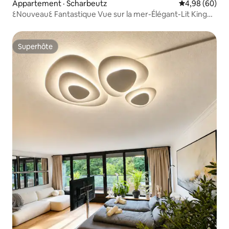
Appartement · Scharbeutz
Note moyenne
4,98 (60)
٤Nouveau٤ Fantastique Vue sur la mer-Élégant-Lit King
Size-PP
Superhôte
Superhôte