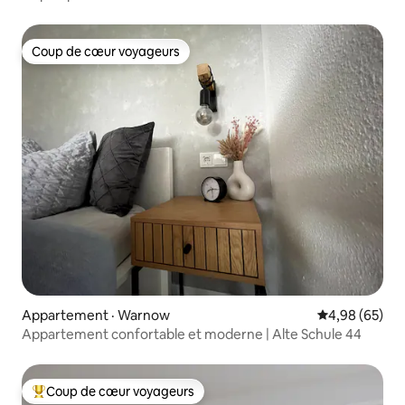
Coup de cœur voyageurs
Coup de cœur voyageurs
Appartement · Warnow
Note moyenne
4,98 (65)
Appartement confortable et moderne | Alte Schule 44
Coup de cœur voyageurs
Coup de cœur voyageurs parmi les plus aimés