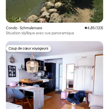
Condo · Schmalensee
Note moyenne 
4,85 (123)
Situation idyllique avec vue panoramique
Coup de cœur voyageurs
Coup de cœur voyageurs