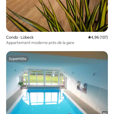
Condo · Lübeck
Note moyenne 
4,96 (137)
Appartement moderne près de la gare
Superhôte
Superhôte