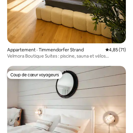
Appartement · Timmendorfer Strand
Note moyenne
4,85 (71)
Velmora Boutique Suites : piscine, sauna et vélos
électriques
Coup de cœur voyageurs
Coup de cœur voyageurs