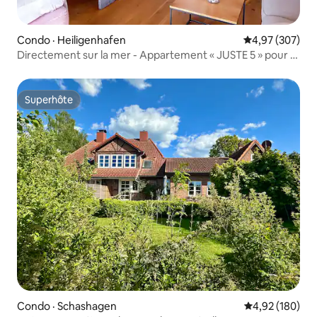
Condo · Heiligenhafen
Note moyenne 
4,97 (307)
Directement sur la mer - Appartement « JUSTE 5 » pour 2
personnes
Superhôte
Superhôte
Condo · Schashagen
Note moyenne 
4,92 (180)