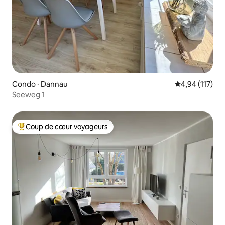
Condo · Dannau
Note moyenne 
4,94 (117)
Seeweg 1
Coup de cœur voyageurs
Coup de cœur voyageurs parmi les plus aimés