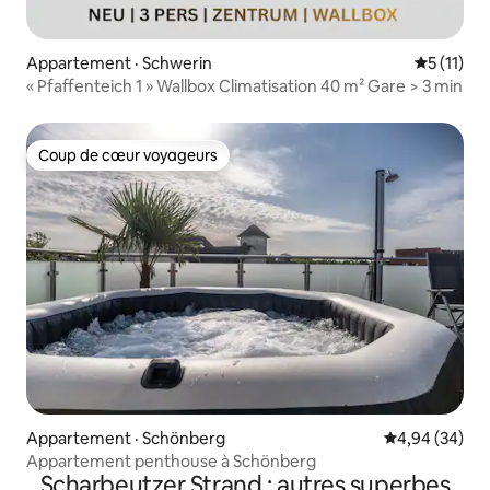
Appartement · Schwerin
Note moye
5 (11)
« Pfaffenteich 1 » Wallbox Climatisation 40 m² Gare > 3 min
Coup de cœur voyageurs
Coup de cœur voyageurs
Appartement · Schönberg
Note moyenne
4,94 (34)
Appartement penthouse à Schönberg
Scharbeutzer Strand : autres superbes