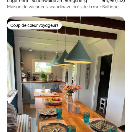
Logement · Schönwalde am Bungsberg
Note moyenne 
4,95 (143)
Maison de vacances scandinave près de la mer Baltique
Coup de cœur voyageurs
Coup de cœur voyageurs