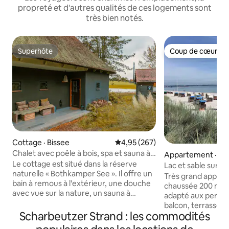
propreté et d'autres qualités de ces logements sont
très bien notés.
Superhôte
Coup de cœur vo
Superhôte
Coup de cœur vo
Cottage · Bissee
Note moyenne de 4,95 sur 5, 2
4,95 (267)
Chalet avec poêle à bois, spa et sauna à
Appartement · Sc
vapeur
Le cottage est situé dans la réserve
Lac et sable sur la
naturelle « Bothkamper See ». Il offre un
Baltique à Scharb
Très grand appart
bain à remous à l'extérieur, une douche
chaussée 200 m², à
avec vue sur la nature, un sauna à
adapté aux person
vapeur, un poêle à bois, une terrasse, un
balcon, terrasse +
canapé XXL et un lit super king-size, une
Scharbeutzer Strand : les commodités
chambres 18-27 m 
cuisine entièrement équipée, une
balcon, 3xLit doub