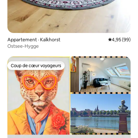
Appartement · Kalkhorst
Note moyenne
4,95 (99)
Ostsee-Hygge
Coup de cœur voyageurs
Coup de cœur voyageurs