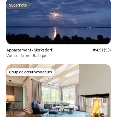
Superhôte
Superhôte
Appartement · Sierksdorf
Note moyenne
4,91 (53)
Vue sur la mer Baltique
Coup de cœur voyageurs
Coup de cœur voyageurs