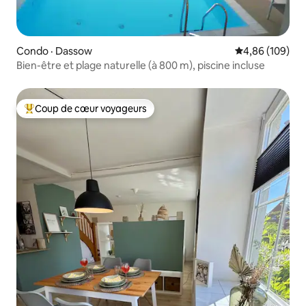
Condo · Dassow
Note moyenne 
4,86 (109)
Bien-être et plage naturelle (à 800 m), piscine incluse
Coup de cœur voyageurs
Coup de cœur voyageurs parmi les plus aimés