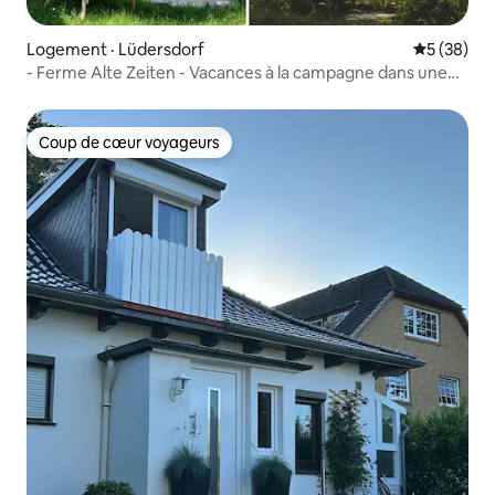
Logement · Lüdersdorf
Note moye
5 (38)
- Ferme Alte Zeiten - Vacances à la campagne dans une
maison au toit de chaume
Coup de cœur voyageurs
Coup de cœur voyageurs