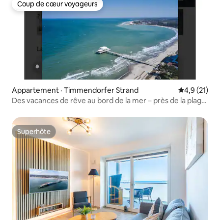
Coup de cœur voyageurs
Coup de cœur voyageurs
Appartement · Timmendorfer Strand
Note moyenn
4,9 (21)
Des vacances de rêve au bord de la mer – près de la plage,
dans un emplacement de choix
Superhôte
Superhôte