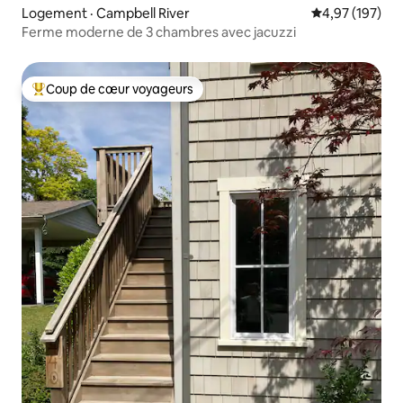
Logement · Campbell River
Note moyenne 
4,97 (197)
Ferme moderne de 3 chambres avec jacuzzi
Coup de cœur voyageurs
Coup de cœur voyageurs parmi les plus aimés