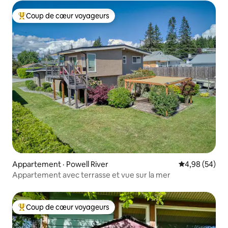
Coup de cœur voyageurs
Coup de cœur voyageurs parmi les plus aimés
Appartement · Powell River
Note moyenne
4,98 (54)
Appartement avec terrasse et vue sur la mer
Coup de cœur voyageurs
Coup de cœur voyageurs parmi les plus aimés