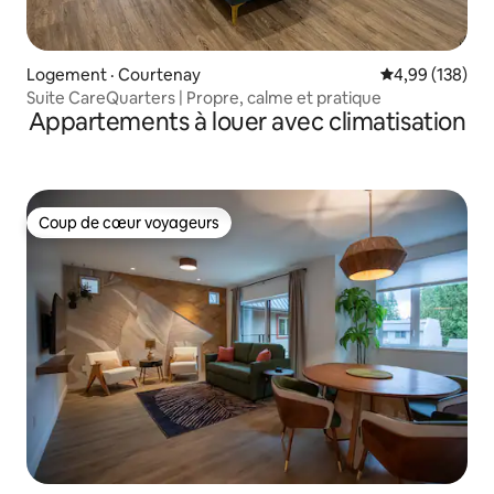
Logement · Courtenay
Note moyenne 
4,99 (138)
Suite CareQuarters | Propre, calme et pratique
Appartements à louer avec climatisation
Coup de cœur voyageurs
Coup de cœur voyageurs