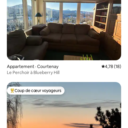
Appartement · Courtenay
Note moyenne
4,78 (18)
Le Perchoir à Blueberry Hill
Coup de cœur voyageurs
Coup de cœur voyageurs parmi les plus aimés