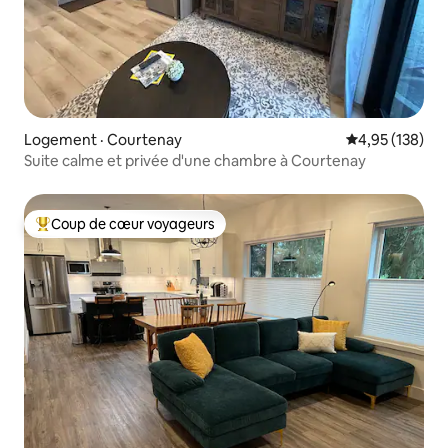
Logement · Courtenay
Note moyenne 
4,95 (138)
Suite calme et privée d'une chambre à Courtenay
Coup de cœur voyageurs
Coup de cœur voyageurs parmi les plus aimés