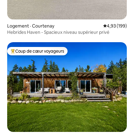
Logement · Courtenay
Note moyenne 
4,93 (199)
Hebrides Haven - Spacieux niveau supérieur privé
Coup de cœur voyageurs
Coup de cœur voyageurs parmi les plus aimés