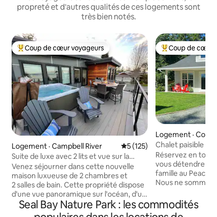
propreté et d'autres qualités de ces logements sont
très bien notés.
Coup de cœur voyageurs
Coup de cœur 
Coup de cœur voyageurs parmi les plus aimés
Coup de cœur voy
Logement · Court
Chalet
Logement · Campbell River
Note moyenne de 5 sur 5, 1
5 (125)
Réservez en toute
Suite de luxe avec 2 lits et vue sur la
vous détendre ave
montagne - EV
Venez séjourner dans cette nouvelle
famille au Peacefu
maison luxueuse de 2 chambres et
Nous ne sommes p
2 salles de bain. Cette propriété dispose
nouvelles politiqu
d'une vue panoramique sur l'océan, d'un
Britannique, car le
Seal Bay Nature Park : les commodités
jacuzzi, d'une grande terrasse, d'un
notre propriété principale. 
chargeur de VE de niveau 2 et de tous