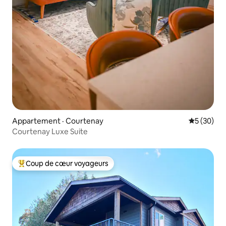
Appartement · Courtenay
Note moye
5 (30)
Courtenay Luxe Suite
Coup de cœur voyageurs
Coup de cœur voyageurs parmi les plus aimés