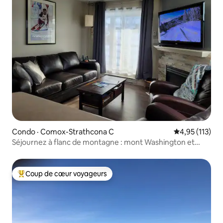
Condo · Comox-Strathcona C
Note moyenne 
4,95 (113)
Séjournez à flanc de montagne : mont Washington et
parc Strathcona
Coup de cœur voyageurs
Coup de cœur voyageurs parmi les plus aimés