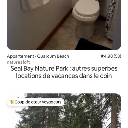
Appartement · Qualicum Beach
Note moyenne
4,98 (53)
natures loft
Seal Bay Nature Park : autres superbes
locations de vacances dans le coin
Coup de cœur voyageurs
Coup de cœur voyageurs parmi les plus aimés