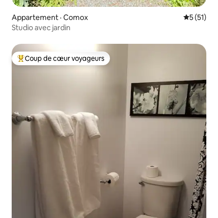
Appartement · Comox
Note moye
5 (51)
Studio avec jardin
Coup de cœur voyageurs
Coup de cœur voyageurs parmi les plus aimés