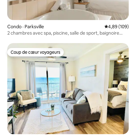
Condo · Parksville
Note moyenne 
4,89 (109)
2 chambres avec spa, piscine, salle de sport, baignoire
profonde et cuisine
Coup de cœur voyageurs
Coup de cœur voyageurs