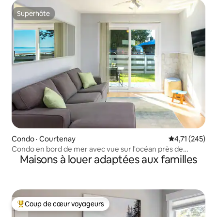
Superhôte
Superhôte
Condo · Courtenay
Note moyenne 
4,71 (245)
Condo en bord de mer avec vue sur l'océan près de
Maisons à louer adaptées aux familles
Mount Washington
Coup de cœur voyageurs
Coup de cœur voyageurs parmi les plus aimés