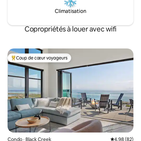
Climatisation
Copropriétés à louer avec wifi
Coup de cœur voyageurs
Coup de cœur voyageurs parmi les plus aimés
Condo · Black Creek
Note moyenne
4,98 (82)