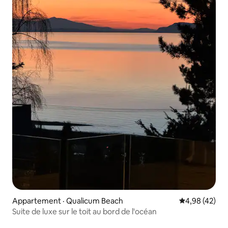
Appartement · Qualicum Beach
Note moyenne
4,98 (42)
Suite de luxe sur le toit au bord de l'océan