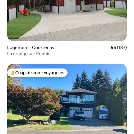
Logement · Courtenay
Note moyen
5 (187)
La grange sur Rennie
Coup de cœur voyageurs
Coup de cœur voyageurs parmi les plus aimés