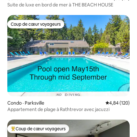
Suite de luxe en bord de mer à THE BEACH HOUSE
Coup de cœur voyageurs
Coup de cœur voyageurs
Condo · Parksville
Note moyenne 
4,84 (120)
Appartement de plage à Rathtrevor avec jacuzzi
Coup de cœur voyageurs
Coup de cœur voyageurs parmi les plus aimés