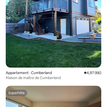
Appartement · Cumberland
Note moyenne
4,97 (66)
Maison de maître de Cumberland
Superhôte
Superhôte