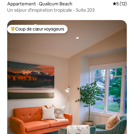
Appartement · Qualicum Beach
Note moye
5 (12)
Un séjour d'inspiration tropicale - Suite 203
Coup de cœur voyageurs
Coup de cœur voyageurs parmi les plus aimés