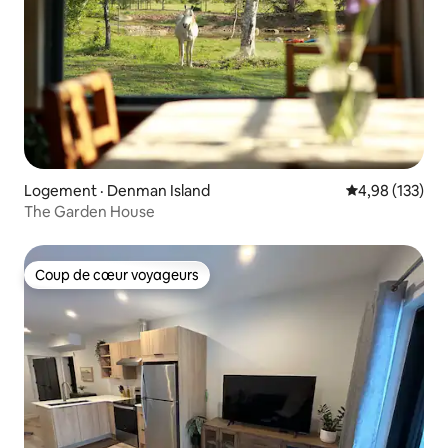
Logement · Denman Island
Note moyenne 
4,98 (133)
The Garden House
Coup de cœur voyageurs
Coup de cœur voyageurs