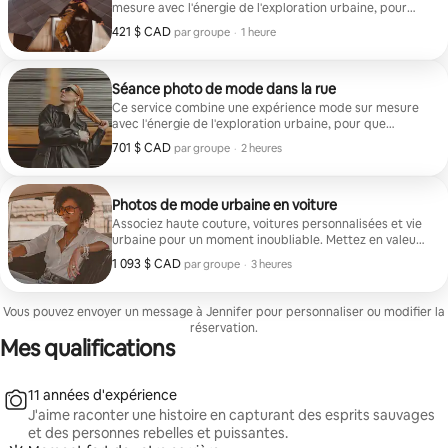
mesure avec l'énergie de l'exploration urbaine, pour
que chaque cliché reflète votre style dans un cadre
421 $ CAD
421 $ CAD par groupe
,
par groupe
·
1 heure
parfait. Comprend 2 tenues, 1 heure de séance photo.
Séance photo de mode dans la rue
Ce service combine une expérience mode sur mesure
avec l'énergie de l'exploration urbaine, pour que
chaque cliché reflète votre style dans un cadre parfait.
701 $ CAD
701 $ CAD par groupe
,
par groupe
·
2 heures
Comprend 4 tenues, 2 heures de séance photo.
Photos de mode urbaine en voiture
Associez haute couture, voitures personnalisées et vie
urbaine pour un moment inoubliable. Mettez en valeur
l'équilibre parfait entre vos choix de mode et
1 093 $ CAD
1 093 $ CAD par groupe
,
par groupe
·
3 heures
l'environnement automobile. 4 à 5 tenues.
Vous pouvez envoyer un message à Jennifer pour personnaliser ou modifier la
réservation.
Mes qualifications
11 années d'expérience
J'aime raconter une histoire en capturant des esprits sauvages
et des personnes rebelles et puissantes.