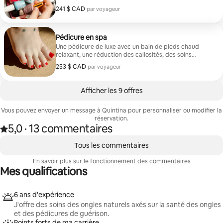
luxe durable et la perfection soignée.
241 $ CAD
241 $ CAD par voyageur
par voyageur
Pédicure en spa
Une pédicure de luxe avec un bain de pieds chaud
relaxant, une réduction des callosités, des soins
hydratants en profondeur, un gommage au sucre, un
253 $ CAD
253 $ CAD par voyageur
par voyageur
massage léger des pieds et une serviette chaude.
Afficher les 9 offres
Vous pouvez envoyer un message à Quintina pour personnaliser ou modifier la
réservation.
5,0
·
13 commentaires
Note de 5,0 étoile(s) sur 5 d'après 13 commentaires
,
0 article sur 0 est affiché.
Tous les commentaires
En savoir plus sur le fonctionnement des commentaires
Mes qualifications
6 ans d'expérience
J'offre des soins des ongles naturels axés sur la santé des ongles
et des pédicures de guérison.
Points forts de ma carrière