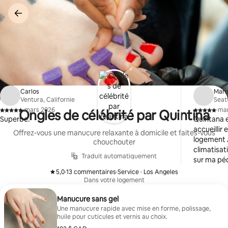
Aller
directement
au
contenu
Carlos
Mari
Ventura, Californie
Seat
·
mars 2026
·
ma
Ongles de célébrité par Quintina
,
,
Superbe.
Quintana e
accueillir e
Offrez-vous une manucure relaxante à domicile et faites-vous
logement 
chouchouter
climatisati
Traduit automatiquement
sur ma péd
personne c
5,0
·
13 commentaires
·
Service · Los Angeles
,
,
recomman
Dans votre logement
Manucure sans gel
Une manucure rapide avec mise en forme, polissage,
huile pour cuticules et vernis au choix.